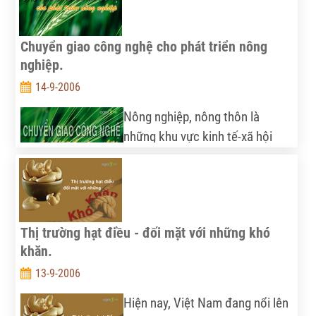
CS&CL) tại trụ sở số 6 Nguyễn Công Trứ, Hà Nội.
Chuyển giao công nghệ cho phát triển nông
nghiệp.
14-9-2006
Nông nghiệp, nông thôn là
những khu vực kinh tế-xã hội
rộng lớn, đóng vai trò then chốt
đối với sự phát triển của đất
nước. Phát triển nông nghiệp, nông thôn có tính
chất đa ngành, đòi hỏi cần có sự tham gia và phối
Thị trường hạt điều - đối mặt với những khó
hợp chặt chẽ của nhiều thành phần và lực lượng
khăn.
trong xã hội, trong đó đặc biệt là vai trò của các cơ
quan nghiên cứu, các trường đại học.
13-9-2006
Hiện nay, Việt Nam đang nổi lên