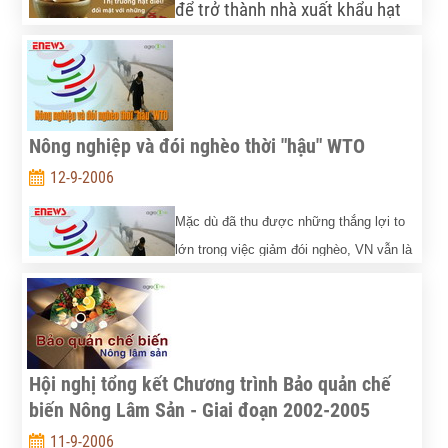
để trở thành nhà xuất khẩu hạt
điều lớn nhất thế giới thay thế
Ấn Độ. Tuy nhiên, trong 2 năm
trở lại đây, ngành điều gặp nhiều khó khăn và rơi vào
tình trạng thua lỗ nặng. Ngành điều Việt Nam đang
Nông nghiệp và đói nghèo thời "hậu" WTO
phải đối mặt với những bất lợi do sự mất ổn định về
giá cả.
12-9-2006
Mặc dù đã thu được những thắng lợi to
lớn trong việc giảm đói nghèo, VN vẫn là
một quốc gia có thu nhập thấp với GDP
trên đầu người đạt khoảng 600USD. Đại
bộ phận nhân dân có mức thu nhập chỉ trên ngưỡng nghèo chút
ít, nên rất dễ bị tái nghèo nếu có những chấn động kinh tế từ bên
Hội nghị tổng kết Chương trình Bảo quản chế
ngoài.
biến Nông Lâm Sản - Giai đoạn 2002-2005
11-9-2006