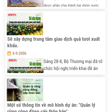
được phân chia thành hai nhóm nước
tương đối rõ rệt: nhóm các nước phát
triển với các đại diện chủ yếu là Mỹ, Liên
minh châu Âu, Nhật Bản, Canada, Úc, v.v.. và nhóm các nước
đang phát triển.
Sẽ xây dựng trung tâm giao dịch quả tươi xuất
khẩu.
6-9-2006
Sáng 28-8, Bộ Thương mại đã tổ
chức hội nghị triển khai đề án
sản xuất và xuất khẩu rau, hoa,
quả tươi. Theo đề án được Thứ
trưởng Bộ Thương mại Trần Đức Minh giới thiệu,
trước mắt có thể xây dựng trung tâm giao dịch quả
tươi tại chợ đầu mối Thủ Đức, TP.HCM để xuất khẩu
Một số thông tin về mô hình dự án: "Quản lý
bằng đường hàng không và đường biển.
rừng cộng đồng cấp thôn bản"