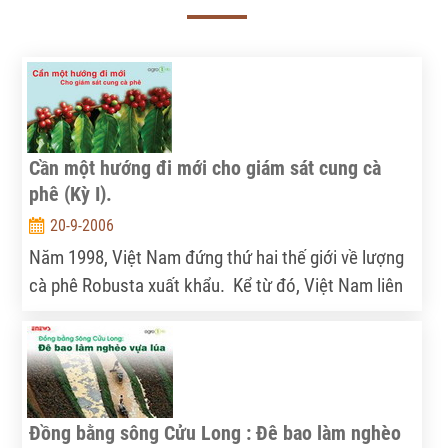
Cần một hướng đi mới cho giám sát cung cà
phê (Kỳ I).
20-9-2006
Năm 1998, Việt Nam đứng thứ hai thế giới về lượng
cà phê Robusta xuất khẩu. Kể từ đó, Việt Nam liên
tục trở thành đối tác xuất khẩu cà phê quan trọng
trên thế giới, mang lại nguồn ngoại tệ lớn cho đất
nước, cải thiện đời sống của hàng triệu người dân,
tạo hàng trăm nghìn việc làm trực tiếp và gián tiếp
cho người trồng, chế biến và buôn bán cà phê.
Đồng bằng sông Cửu Long : Đê bao làm nghèo