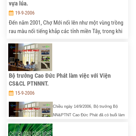
vựa lúa.
19-9-2006
Đến năm 2001, Chợ Mới nổi lên như một vùng trồng
rau màu nổi tiếng khắp các tỉnh miền Tây, trong khi
ở những nơi nước ngập trắng đồng. Cũng chính nhờ
đê bao ngăn lũ nên người dân có điều kiện khai thác
triệt để đất canh tác
Bộ trưởng Cao Đức Phát làm việc với Viện
CS&CL PTNNNT.
15-9-2006
Chiều ngày 14/9/2006, Bộ trưởng Bộ
NN&PTNT Cao Đức Phát đã có buổi làm
việc với Viện Chính sách và Chiến lược
Phát triển Nông nghiệp Nông thôn (Viện