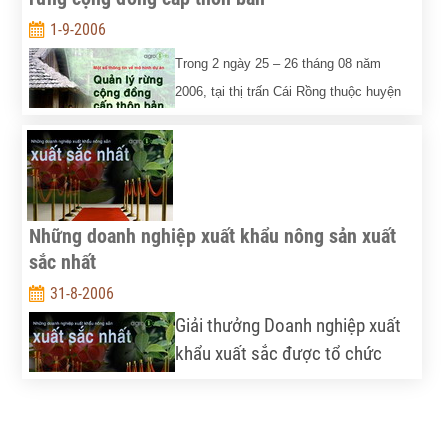
1-9-2006
Trong 2 ngày 25 – 26 tháng 08 năm
2006, tại thị trấn Cái Rồng thuộc huyện
đảo Vân Đồn tỉnh Quảng Ninh, Dự án
VN/PRO/05-0112 về “Quản lý rừng cộng
đồng cấp thôn bản tại Việt Nam” do UNDP và EU đồng tài trợ đã
tổ chức triển lãm trưng bày các kết quả hoạt động của các điểm
dự án tại các tỉnh miền núi phía bắc.
Những doanh nghiệp xuất khẩu nông sản xuất
sắc nhất
31-8-2006
Giải thưởng Doanh nghiệp xuất
khẩu xuất sắc được tổ chức
nhằm tôn vinh những doanh
nghiệp đạt thành tích cao trong
hoạt động xuất khẩu sang các thị trường khu vực và