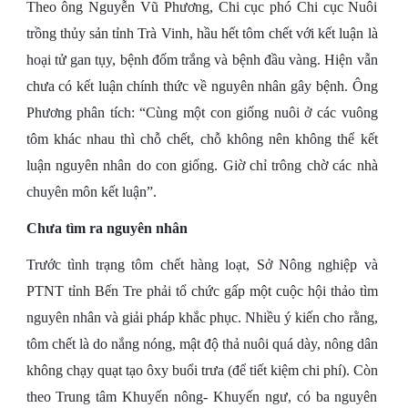
Theo ông Nguyễn Vũ Phương, Chi cục phó Chi cục Nuôi
trồng thủy sản tỉnh Trà Vinh, hầu hết tôm chết với kết luận là
hoại tử gan tụy, bệnh đốm trắng và bệnh đầu vàng. Hiện vẫn
chưa có kết luận chính thức về nguyên nhân gây bệnh. Ông
Phương phân tích: “Cùng một con giống nuôi ở các vuông
tôm khác nhau thì chỗ chết, chỗ không nên không thể kết
luận nguyên nhân do con giống. Giờ chỉ trông chờ các nhà
chuyên môn kết luận”.
Chưa tìm ra nguyên nhân
Trước tình trạng tôm chết hàng loạt, Sở Nông nghiệp và
PTNT tỉnh Bến Tre phải tổ chức gấp một cuộc hội thảo tìm
nguyên nhân và giải pháp khắc phục. Nhiều ý kiến cho rằng,
tôm chết là do nắng nóng, mật độ thả nuôi quá dày, nông dân
không chạy quạt tạo ôxy buổi trưa (để tiết kiệm chi phí). Còn
theo Trung tâm Khuyến nông- Khuyến ngư, có ba nguyên