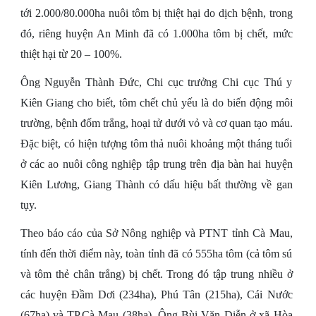
tới 2.000/80.000ha nuôi tôm bị thiệt hại do dịch bệnh, trong
đó, riêng huyện An Minh đã có 1.000ha tôm bị chết, mức
thiệt hại từ 20 – 100%.
Ông Nguyễn Thành Đức, Chi cục trưởng Chi cục Thú y
Kiên Giang cho biết, tôm chết chủ yếu là do biến động môi
trường, bệnh đốm trắng, hoại tử dưới vỏ và cơ quan tạo máu.
Đặc biệt, có hiện tượng tôm thả nuôi khoảng một tháng tuổi
ở các ao nuôi công nghiệp tập trung trên địa bàn hai huyện
Kiên Lương, Giang Thành có dấu hiệu bất thường về gan
tụy.
Theo báo cáo của Sở Nông nghiệp và PTNT tỉnh Cà Mau,
tính đến thời điểm này, toàn tỉnh đã có 555ha tôm (cả tôm sú
và tôm thẻ chân trắng) bị chết. Trong đó tập trung nhiều ở
các huyện Đầm Dơi (234ha), Phú Tân (215ha), Cái Nước
(67ha) và TP.Cà Mau (38ha). Ông Bùi Văn Diễn ở xã Hòa