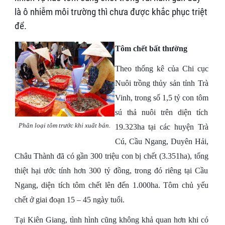
là ô nhiễm môi trường thì chưa được khắc phục triệt
để.
Tôm chết bất thường
Theo thống kê của Chi cục
Nuôi trồng thủy sản tỉnh Trà
Vinh, trong số 1,5 tỷ con tôm
sú thả nuôi trên diện tích
Phân loại tôm trước khi xuất bán.
19.323ha tại các huyện Trà
Cú, Cầu Ngang, Duyên Hải,
Châu Thành đã có gần 300 triệu con bị chết (3.351ha), tổng
thiệt hại ước tính hơn 300 tỷ đồng, trong đó riêng tại Cầu
Ngang, diện tích tôm chết lên đến 1.000ha. Tôm chủ yếu
chết ở giai đoạn 15 – 45 ngày tuổi.
Tại Kiên Giang, tình hình cũng không khả quan hơn khi có