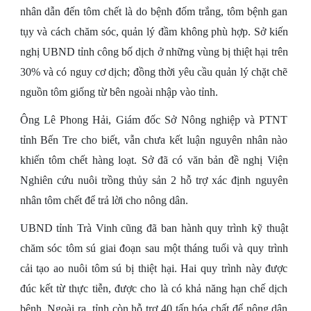
nhân dẫn đến tôm chết là do bệnh đốm trắng, tôm bệnh gan
tụy và cách chăm sóc, quản lý đầm không phù hợp. Sở kiến
nghị UBND tỉnh công bố dịch ở những vùng bị thiệt hại trên
30% và có nguy cơ dịch; đồng thời yêu cầu quản lý chặt chẽ
nguồn tôm giống từ bên ngoài nhập vào tỉnh.
Ông Lê Phong Hải, Giám đốc Sở Nông nghiệp và PTNT
tỉnh Bến Tre cho biết, vẫn chưa kết luận nguyên nhân nào
khiến tôm chết hàng loạt. Sở đã có văn bản đề nghị Viện
Nghiên cứu nuôi trồng thủy sản 2 hỗ trợ xác định nguyên
nhân tôm chết để trả lời cho nông dân.
UBND tỉnh Trà Vinh cũng đã ban hành quy trình kỹ thuật
chăm sóc tôm sú giai đoạn sau một tháng tuổi và quy trình
cải tạo ao nuôi tôm sú bị thiệt hại. Hai quy trình này được
đúc kết từ thực tiễn, được cho là có khả năng hạn chế dịch
bệnh. Ngoài ra, tỉnh còn hỗ trợ 40 tấn hóa chất để nông dân