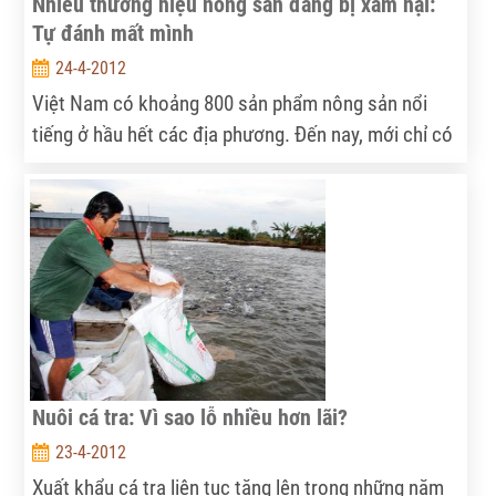
Nhiều thương hiệu nông sản đang bị xâm hại:
Tự đánh mất mình
24-4-2012
Việt Nam có khoảng 800 sản phẩm nông sản nổi
tiếng ở hầu hết các địa phương. Đến nay, mới chỉ có
59 nhãn hiệu tập thể, 12 nhãn hiệu chứng nhận và 24
chỉ dẫn địa lý được đăng ký bảo hộ. Nhiều thương
hiệu đang bị xâm hại, có khả năng biến mất...
Nuôi cá tra: Vì sao lỗ nhiều hơn lãi?
23-4-2012
Xuất khẩu cá tra liên tục tăng lên trong những năm