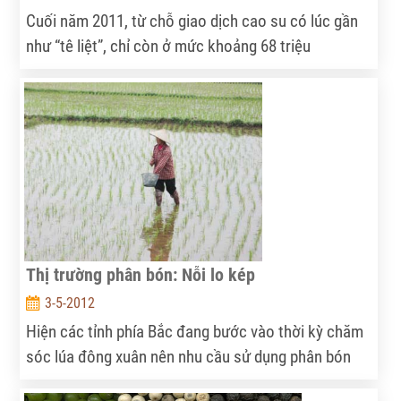
Cuối năm 2011, từ chỗ giao dịch cao su có lúc gần
như “tê liệt”, chỉ còn ở mức khoảng 68 triệu
đồng/tấn, nhiều Cty cao su lo ngay ngáy vì lượng
cao su tồn kho khá lớn do tiêu thụ khó khăn, có Cty
tồn tới 7.000 tấn. Thế nhưng, sang quí 1/2012 và
đến nay tình hình sáng sủa hẳn lên, giá cao su tăng
mạnh trở lại gần 30%.
Thị trường phân bón: Nỗi lo kép
3-5-2012
Hiện các tỉnh phía Bắc đang bước vào thời kỳ chăm
sóc lúa đông xuân nên nhu cầu sử dụng phân bón
của nông dân tăng lên đáng kể, kéo theo đó là tình