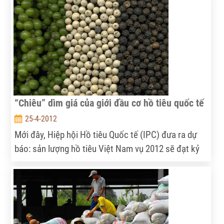
trạng giá phân bón đột ngột tăng sau một thời gian
giảm. Bên cạnh nỗi lo tăng chi phí sản xuất, nông
dân còn đối mặt với tình trạng phân bón giả.
“Chiêu” dìm giá của giới đầu cơ hồ tiêu quốc tế
25-4-2012
Mới đây, Hiệp hội Hồ tiêu Quốc tế (IPC) đưa ra dự
báo: sản lượng hồ tiêu Việt Nam vụ 2012 sẽ đạt kỷ
lục lên tới 140.000 tấn, tăng tới trên 30.000 tấn so
với năm 2011, khiến thị trường tiêu toàn cầu bị tác
động. Giá tiêu tại thị trường trong nước cũng bị ảnh
hưởng.