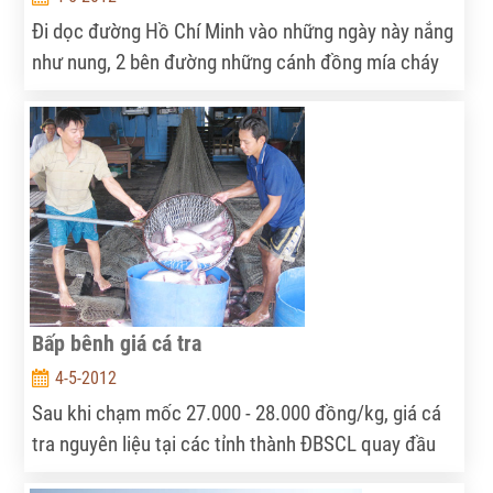
Đi dọc đường Hồ Chí Minh vào những ngày này nắng
như nung, 2 bên đường những cánh đồng mía cháy
khô, nhiều bãi mía đã được chặt chất đống, có
những nơi mía chất đống cả tháng trời. Nhìn những
cánh đồng mía đang bị nắng nóng thiêu đốt từng
ngày dần biến thành củi, khiến người nông dân nơi
đây đứng ngồi không yên.
Bấp bênh giá cá tra
4-5-2012
Sau khi chạm mốc 27.000 - 28.000 đồng/kg, giá cá
tra nguyên liệu tại các tỉnh thành ĐBSCL quay đầu
sụt giảm liên tục khiến người nuôi lo lắng. Hiện tại,