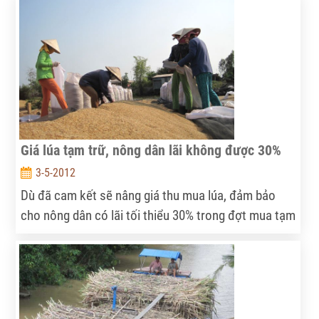
giá cá chỉ còn 22.000 - 23.000 đồng/kg, thấp hơn giá
thành sản xuất. Với giá này người nuôi chịu lỗ từ
1.000 - 1.500 đồng/kg, kéo theo hàng loạt ao hầm
bỏ phế.
Giá lúa tạm trữ, nông dân lãi không được 30%
3-5-2012
Dù đã cam kết sẽ nâng giá thu mua lúa, đảm bảo
cho nông dân có lãi tối thiểu 30% trong đợt mua tạm
trữ 1 triệu tấn quy gạo vừa qua (15/3-30/4) nhưng
thực tế thị trường lại diễn ra không đúng như vậy.