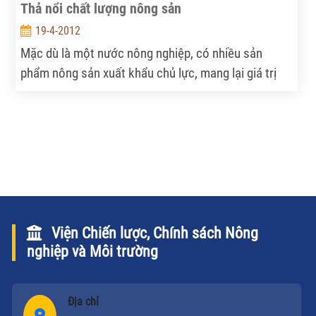
Thả nổi chất lượng nông sản
19-4-2012
Mặc dù là một nước nông nghiệp, có nhiều sản
phẩm nông sản xuất khẩu chủ lực, mang lại giá trị
kim ngạch khá cao nhưng do sản xuất thủ công,
manh mún nên chúng ta đang tỏ ra yếu kém trong
việc kiểm soát chất lượng nông sản xuất khẩu, thời
gian gần đây liên tục có các lô hàng nông sản bị trả
về. Trong khi đó, nông sản nhập khẩu cũng đang
làm nhiều người dân lo lắng vì không có một hàng
rào đủ mạnh để kiểm soát về chỉ tiêu an toàn vệ
sinh thực phẩm.
Viện Chiến lược, Chính sách Nông
nghiệp và Môi trường
Địa chỉ