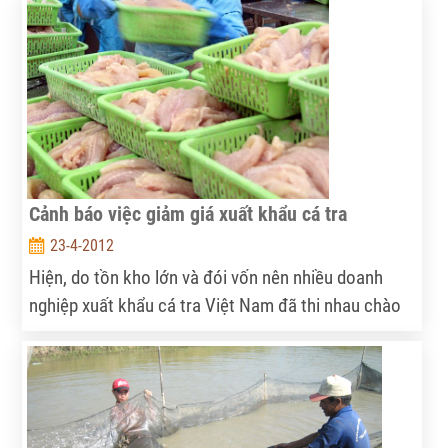
ở trong tình trạng lỗ nhiều hơn lãi.
Cảnh báo việc giảm giá xuất khẩu cá tra
23-4-2012
Hiện, do tồn kho lớn và đói vốn nên nhiều doanh
nghiệp xuất khẩu cá tra Việt Nam đã thi nhau chào
bán sản phẩm giá thấp, nhất là tại 2 thị trường nhập
khẩu lớn nhất là Mỹ và EU. Điều này không chỉ dễ
đẩy các doanh nghiệp vi phạm luật pháp của các
nước nhập khẩu, rơi vào vòng kiện tụng, mà còn
khiến “con cá vàng” của thủy sản Việt Nam dần mất