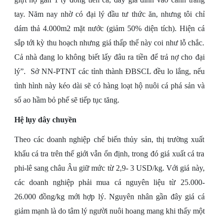
tay. Năm nay nhờ có đại lý đầu tư thức ăn, nhưng tôi chỉ
dám thả 4.000m2 mặt nước (giảm 50% diện tích). Hiện cá
sắp tới kỳ thu hoạch nhưng giá thấp thế này coi như lỗ chắc.
Cả nhà đang lo không biết lấy đâu ra tiền để trả nợ cho đại
lý”. Sở NN-PTNT các tỉnh thành ĐBSCL đều lo lắng, nếu
tình hình này kéo dài sẽ có hàng loạt hộ nuôi cá phá sản và
số ao hầm bỏ phế sẽ tiếp tục tăng.
Hệ lụy dây chuyền
Theo các doanh nghiệp chế biến thủy sản, thị trường xuất
khẩu cá tra trên thế giới vẫn ổn định, trong đó giá xuất cá tra
phi-lê sang châu Âu giữ mức từ 2,9- 3 USD/kg. Với giá này,
các doanh nghiệp phải mua cá nguyên liệu từ 25.000-
26.000 đồng/kg mới hợp lý. Nguyên nhân gần đây giá cá
giảm mạnh là do tâm lý người nuôi hoang mang khi thấy một