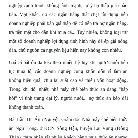
nghiệp cạnh tranh không lành mạnh, tự ý hạ thấp giá chào
bán. Mặt khác, do các ngân hàng thắt chặt tín dụng nên
doanh nghiệp phải bán giá thấp để có tiền trả nợ ngân hàng,
trả tiền mặt cho dân khi mua cá... Tuy nhiên, không loại trừ
một số doanh nghiệp lợi dụng tình hình này để ép giá nông
dân, chứ nguồn cá nguyên liệu hiện nay không còn nhiều.
Giá cá bất ổn đã kéo theo nhiều hệ lụy khi người nuôi tiếp
tục thua lỗ, các doanh nghiệp cũng khốn đốn vì làm ăn
không hiệu quả, chịu lãi suất cao và thiếu vốn hoạt động.
Trong khi đó, nhiều nhà máy chế biến thức ăn đang “hấp
hối” vì tình trạng đại lý, người nuôi... nợ thức ăn kéo dài
không thanh toán.
Bà Trần Thị Ánh Nguyệt, Giám đốc Nhà máy chế biến thức
ăn Ngư Long, ở KCN Sông Hậu, huyện Lai Vung (Đồng
Tháp), thừa nhận rất nhiều khách hàng mua thức ăn nhưng