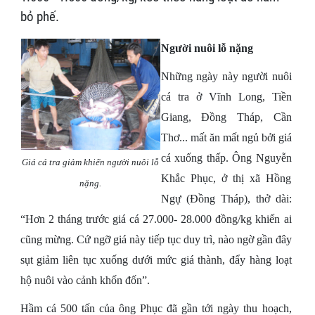
bỏ phế.
Người nuôi lỗ nặng
Những ngày này người nuôi
cá tra ở Vĩnh Long, Tiền
Giang, Đồng Tháp, Cần
Thơ... mất ăn mất ngủ bởi giá
cá xuống thấp. Ông Nguyễn
Giá cá tra giảm khiến người nuôi lỗ
Khắc Phục, ở thị xã Hồng
nặng.
Ngự (Đồng Tháp), thở dài:
“Hơn 2 tháng trước giá cá 27.000- 28.000 đồng/kg khiến ai
cũng mừng. Cứ ngỡ giá này tiếp tục duy trì, nào ngờ gần đây
sụt giảm liên tục xuống dưới mức giá thành, đẩy hàng loạt
hộ nuôi vào cảnh khốn đốn”.
Hầm cá 500 tấn của ông Phục đã gần tới ngày thu hoạch,