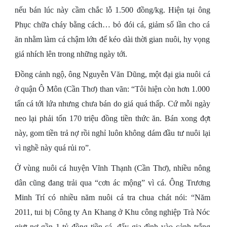
nếu bán lúc này cầm chắc lỗ 1.500 đồng/kg. Hiện tại ông
Phục chữa cháy bằng cách… bỏ đói cá, giảm số lần cho cá
ăn nhằm làm cá chậm lớn để kéo dài thời gian nuôi, hy vọng
giá nhích lên trong những ngày tới.
Đồng cảnh ngộ, ông Nguyễn Văn Dũng, một đại gia nuôi cá
ở quận Ô Môn (Cần Thơ) than vãn: “Tôi hiện còn hơn 1.000
tấn cá tới lứa nhưng chưa bán do giá quá thấp. Cứ mỗi ngày
neo lại phải tốn 170 triệu đồng tiền thức ăn. Bán xong đợt
này, gom tiền trả nợ rồi nghỉ luôn không dám đầu tư nuôi lại
vì nghề này quá rủi ro”.
Ở vùng nuôi cá huyện Vĩnh Thạnh (Cần Thơ), nhiều nông
dân cũng đang trải qua “cơn ác mộng” vì cá. Ông Trương
Minh Trí có nhiều năm nuôi cá tra chua chát nói: “Năm
2011, tui bị Công ty An Khang ở Khu công nghiệp Trà Nóc
giựt nợ gần 1 tỷ đồng tiền cá, đẩy gia đình vào cảnh trắng