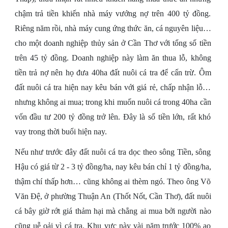
chậm trả tiền khiến nhà máy vướng nợ trên 400 tỷ đồng.
Riêng năm rồi, nhà máy cung ứng thức ăn, cá nguyên liệu…
cho một doanh nghiệp thủy sản ở Cần Thơ với tổng số tiền
trên 45 tỷ đồng. Doanh nghiệp này làm ăn thua lỗ, không
tiền trả nợ nên họ đưa 40ha đất nuôi cá tra để cấn trừ. Ôm
đất nuôi cá tra hiện nay kêu bán với giá rẻ, chấp nhận lỗ…
nhưng không ai mua; trong khi muốn nuôi cá trong 40ha cần
vốn đầu tư 200 tỷ đồng trở lên. Đây là số tiền lớn, rất khó
vay trong thời buổi hiện nay.
Nếu như trước đây đất nuôi cá tra dọc theo sông Tiền, sông
Hậu có giá từ 2 - 3 tỷ đồng/ha, nay kêu bán chỉ 1 tỷ đồng/ha,
thậm chí thấp hơn… cũng không ai thèm ngó. Theo ông Võ
Văn Đệ, ở phường Thuận An (Thốt Nốt, Cần Thơ), đất nuôi
cá bây giờ rớt giá thảm hại mà chẳng ai mua bởi người nào
cũng uễ oải vì cá tra. Khu vực này vài năm trước 100% ao