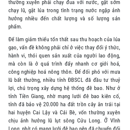
thường xuyên phải chạy đua với nước, gặt sớm
chạy lũ, gặt lúa
trong tình trạng nước ngập ảnh
hưởng nhiều đến chất lượng và số lượng sản
phẩm.
Để làm giảm thiểu tổn thất sau thu hoạch của lúa
gạo, vấn đề không phải chỉ ở việc thay đổi ý thức,
hành vi, thói quen sản xuất của người lao động,
mà còn là ở quá trình đẩy nhanh cơ giới hoá,
công nghiệp hoá nông thôn. Để đối phó với mưa
lũ bất thường, nhiều tỉnh ĐBSCL đã đầu tư thuỷ
lợi, chú trọng xây dựng hệ thống đê bao. Như ở
tỉnh Tiền Giang, nhờ mạng lưới đê bao kiên cố,
tỉnh đã bảo vệ 20.000 ha đất trồn cây ăn trái tại
hai huyện Cai Lậy và Cái Bè, vốn thường xuyên
chịu ảnh hưởng lũ lụt sông Cửu Long. Ở Vĩnh
Long, nhờ có mạng lưới đê bao nên đã chuyển đổi