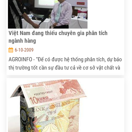
Việt Nam đang thiếu chuyên gia phân tích
ngành hàng
6-10-2009
AGROINFO - “Để có được hệ thống phân tích, dự báo
thị trường tốt cần sự đầu tư cả về cơ sở vật chất và
con người. Hơn nữa, từ nhận thức (bởi những bức
xúc nâng cao hiệu quả của dự báo kinh tế qua các
cú “sốc” vừa qua) đến những hành động cụ thể là
một quá trình không hề đơn giản.