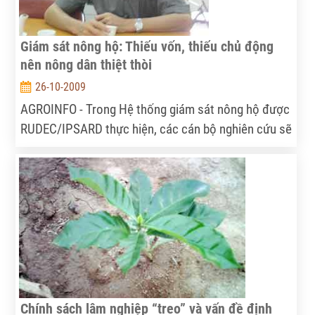
Giám sát nông hộ: Thiếu vốn, thiếu chủ động
nên nông dân thiệt thòi
26-10-2009
AGROINFO - Trong Hệ thống giám sát nông hộ được
RUDEC/IPSARD thực hiện, các cán bộ nghiên cứu sẽ
định kỳ thực hiện việc giám sát và thu thập số liệu
từ các nông hộ. Chuyên gia Nguyễn Đình Chính (Bộ
môn Nghiên cứu Chiến lược và Chính sách) vừa thực
hiện chuyến thực địa tại Đăk Lắk đã có buổi đối
thoại cùng AGROINFO xung quanh chuyến đi này.
Chính sách lâm nghiệp “treo” và vấn đề định