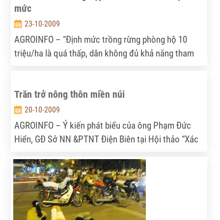
mức
23-10-2009
AGROINFO – “Định mức trồng rừng phòng hộ 10
triệu/ha là quá thấp, dân không đủ khả năng tham
gia được”, ông Tạ Xuân Trường nhận định.
Trăn trở nông thôn miền núi
20-10-2009
AGROINFO – Ý kiến phát biểu của ông Phạm Đức
Hiển, GĐ Sở NN &PTNT Điện Biên tại Hội thảo “Xác
định các ưu tiên nghiên cứu kinh tế chính sách năm
2010 tại vùng núi phía bắc”