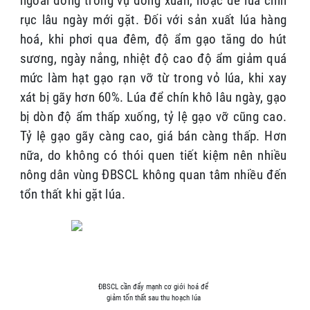
ngoài đồng trong vụ đông xuân, hoặc để lúa chín
rục lâu ngày mới gặt. Đối với sản xuất lúa hàng
hoá, khi phơi qua đêm, độ ẩm gạo tăng do hút
sương, ngày nắng, nhiệt độ cao độ ẩm giảm quá
mức làm hạt gạo rạn vỡ từ trong vỏ lúa, khi xay
xát bị gãy hơn 60%. Lúa để chín khô lâu ngày, gạo
bị dòn độ ẩm thấp xuống, tỷ lệ gạo vỡ cũng cao.
Tỷ lệ gạo gãy càng cao, giá bán càng thấp. Hơn
nữa, do không có thói quen tiết kiệm nên nhiều
nông dân vùng ĐBSCL không quan tâm nhiều đến
tổn thất khi gặt lúa.
ĐBSCL cần đẩy mạnh cơ giới hoá để
giảm tốn thất sau thu hoạch lúa