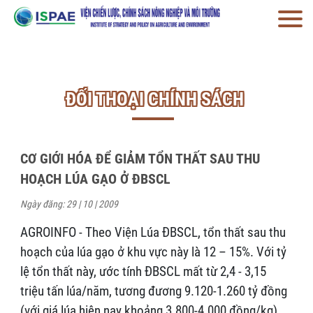
ĐỐI THOẠI CHÍNH SÁCH
CƠ GIỚI HÓA ĐỂ GIẢM TỔN THẤT SAU THU
HOẠCH LÚA GẠO Ở ĐBSCL
Ngày đăng: 29 | 10 | 2009
AGROINFO - Theo Viện Lúa ĐBSCL, tổn thất sau thu
hoạch của lúa gạo ở khu vực này là 12 – 15%. Với tỷ
lệ tổn thất này, ước tính ĐBSCL mất từ 2,4 - 3,15
triệu tấn lúa/năm, tương đương 9.120-1.260 tỷ đồng
(với giá lúa hiện nay khoảng 3.800-4.000 đồng/kg)