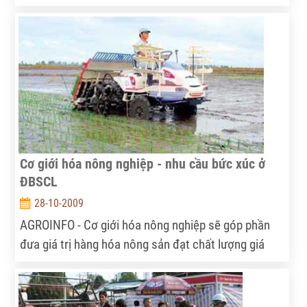
phát triển nông – lâm nghiệp của Việt Nam hiện nay.
Đó cũng chính là mục tiêu mà “Nghiên cứu đề xuất
chính sách quản lý và sử dụng hợp lý đất rừng sản
xuất tại 4 tỉnh Lào Cai, Lai Châu, Đăk Nông và Đăk
Lăk” đang hướng tới.
Cơ giới hóa nông nghiệp - nhu cầu bức xúc ở
ĐBSCL
28-10-2009
AGROINFO - Cơ giới hóa nông nghiệp sẽ góp phần
đưa giá trị hàng hóa nông sản đạt chất lượng giá
thành sản phẩm sản xuất sẽ có tính cạnh tranh cao