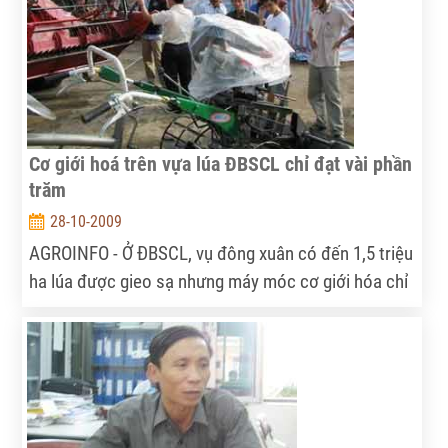
Cơ giới hoá trên vựa lúa ĐBSCL chỉ đạt vài phần
trăm
28-10-2009
AGROINFO - Ở ĐBSCL, vụ đông xuân có đến 1,5 triệu
ha lúa được gieo sạ nhưng máy móc cơ giới hóa chỉ
đáp ứng được trên 200.000ha. Trên nhiều cánh
đồng, không tìm đâu ra người để thuê cắt lúa. Trong
khi, bài toán cơ giới hóa thì còn bỏ ngỏ... TS. Lê Văn
Bảnh, Viện trưởng Viện lúa ĐBSCL trao đổi với
phóng viên VNN xung quanh vấn đề này.