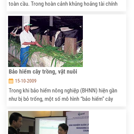
toàn cầu. Trong hoàn cảnh khủng hoảng tài chính
toàn cầu, doanh nghiệp và người lao động Việt Nam
chịu nhiều tác động tiêu cực, nhất là lao động nông
thôn nhập cư vào đô thị.
Bảo hiểm cây trồng, vật nuôi
15-10-2009
Trong khi bảo hiểm nông nghiệp (BHNN) hiện gần
như bị bỏ trống, một số mô hình “bảo hiểm” cây
trồng vật nuôi được người nông dân và doanh
nghiệp gây dựng đang đem lại hiệu quả thiết thực.