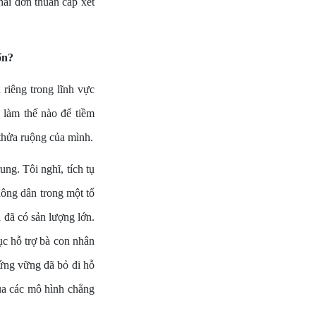
hải đơn thuần cấp xét
ốn?
 riêng trong lĩnh vực
à làm thế nào để tiềm
 thửa ruộng của mình.
ung. Tôi nghĩ, tích tụ
nông dân trong một tổ
à đã có sản lượng lớn.
ục hỗ trợ bà con nhân
đứng vững đã bỏ đi hỗ
ủa các mô hình chẳng