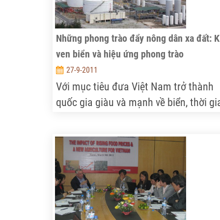
Những phong trào đẩy nông dân xa đất: 
ven biển và hiệu ứng phong trào
27-9-2011
Với mục tiêu đưa Việt Nam trở thành
quốc gia giàu và mạnh về biển, thời gi
qua, hàng loạt dự án xây dựng khu ki
tế ven biển đã được thực hiện. Kể từ
năm 2003 đến nay, cả nước đã có 15
khu kinh tế ven biển, sử dụng trên
660.000ha mặt đất và mặt nước biển,
bằng khoảng 2% tổng diện tích tự nhiê
Tuy nhiên, chỉ có khu kinh tế Dung Qu