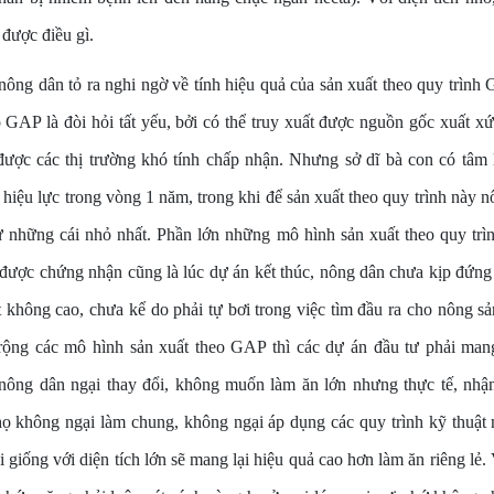
 được điều gì.
nông dân tỏ ra nghi ngờ về tính hiệu quả của sản xuất theo quy trình
 GAP là đòi hỏi tất yếu, bởi có thể truy xuất được nguồn gốc xuất x
ược các thị trường khó tính chấp nhận. Nhưng sở dĩ bà con có tâm l
hiệu lực trong vòng 1 năm, trong khi để sản xuất theo quy trình này n
từ những cái nhỏ nhất. Phần lớn những mô hình sản xuất theo quy tr
được chứng nhận cũng là lúc dự án kết thúc, nông dân chưa kịp đứng 
 không cao, chưa kể do phải tự bơi trong việc tìm đầu ra cho nông s
 rộng các mô hình sản xuất theo GAP thì các dự án đầu tư phải mang
nông dân ngại thay đổi, không muốn làm ăn lớn nhưng thực tế, nhậ
họ không ngại làm chung, không ngại áp dụng các quy trình kỹ thuật m
 giống với diện tích lớn sẽ mang lại hiệu quả cao hơn làm ăn riêng lẻ. 