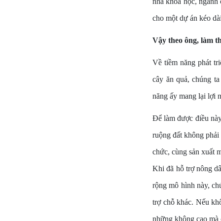
nhà khoa học, ngành 
cho một dự án kéo dài
Vậy theo ông, làm t
Về tiềm năng phát tri
cây ăn quả, chúng ta
năng ấy mang lại lợi 
Để làm được điều này,
ruộng đất không phải
chức, cùng sản xuất m
Khi đã hỗ trợ nông dâ
rộng mô hình này, ch
trợ chỗ khác. Nếu kh
những không cao mà c