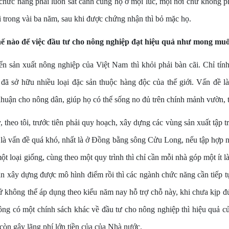
chức năng phải luôn sát cánh cùng họ ở mọi lúc, mọi nơi chứ không p
 trong vài ba năm, sau khi được chứng nhận thì bỏ mặc họ.
hế nào để việc đầu tư cho nông nghiệp đạt hiệu quả như mong mu
ển sản xuất nông nghiệp của Việt Nam thì khỏi phải bàn cãi. Chỉ tính
 đã sở hữu nhiều loại đặc sản thuộc hàng độc của thế giới. Vấn đề l
nhuận cho nông dân, giúp họ có thể sống no đủ trên chính mảnh vườn,
 theo tôi, trước tiên phải quy hoạch, xây dựng các vùng sản xuất tập tr
 là vấn đề quá khó, nhất là ở Đồng bằng sông Cửu Long, nếu tập hợp 
ột loại giống, cùng theo một quy trình thì chỉ cần mỗi nhà góp một ít l
n xây dựng được mô hình điểm rồi thì các ngành chức năng cần tiếp t
ứ không thể áp dụng theo kiểu năm nay hỗ trợ chỗ này, khi chưa kịp 
ông có một chính sách khác về đầu tư cho nông nghiệp thì hiệu quả c
òn gây lãng phí lớn tiền của của Nhà nước.