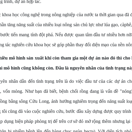
 trình, dự án hợp tác.
c khoa học công nghệ trong nông nghiệp của nước ta thời gian qua đã
hần tăng năng suất của nhiều loại nông sản chủ lực như lúa gạo, càphê,
bước tiến mang tính đột phá. Nếu được quan tâm đầu tư nhiều hơn nữa
ông tác nghiên cứu khoa học sẽ góp phần thay đổi diện mạo của nền nô
nhiều mô hình sản xuất khi còn tham gia một dự án nào đó thì cho
thì mô hình cũng không còn. Đâu là nguyên nhân của tình trạng nà
ên nhân dẫn đến tình trạng trên là do việc đầu tư của các dự án c
i, vốn mỏng. Như bạn đã biết, bệnh chổi rồng đang là vấn đề "nón
ng bằng sông Cửu Long, ảnh hưởng nghiêm trọng đến năng suất loại 
g tôi cũng đã vào cuộc nghiên cứu, bước đầu xây dựng được quy trình
áp dụng biện pháp phòng trị để trên cơ sở đó mở rộng thêm nhưng lại
 nhãn bị nhiễm bệnh lên đến hàng chục ngàn hecta). Với diện tích n