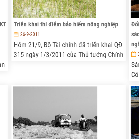
KKT
Triển khai thí điểm bảo hiểm nông nghiệp
Đổi
sá
26-9-2011
ng
Hôm 21/9, Bộ Tài chính đã triển khai QĐ
315 ngày 1/3/2011 của Thủ tướng Chính
an
phủ về việc thực hiện thí điểm bảo hiểm
Sá
nh
nông nghiệp (BHNN) giai đoạn 2011-
Cô
2013.
cơ
đã
ng
cù
n.
ất