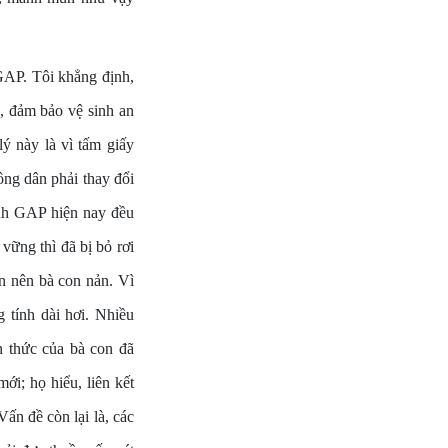
 GAP. Tôi khẳng định,
ứ, đảm bảo vệ sinh an
ý này là vì tấm giấy
ông dân phải thay đổi
ình GAP hiện nay đều
vững thì đã bị bỏ rơi
ản nên bà con nản. Vì
 tính dài hơi. Nhiều
n thức của bà con đã
ới; họ hiểu, liên kết
Vấn đề còn lại là, các