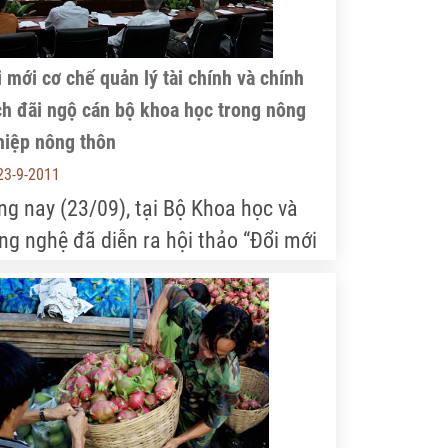
 mới cơ chế quản lý tài chính và chính
ch đãi ngộ cán bộ khoa học trong nông
hiệp nông thôn
23-9-2011
ng nay (23/09), tại Bộ Khoa học và
ng nghệ đã diễn ra hội thảo “Đổi mới
 chế quản lý tài chính và chính sách
i ngộ cán bộ khoa học trong nông
hiệp nông thôn” do Bộ KHCN phối hợp
ng Tạp chí Tia sáng tổ chức.