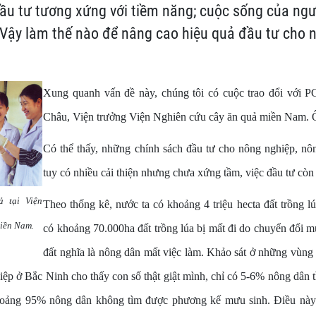
ầu tư tương xứng với tiềm năng; cuộc sống của ng
Vậy làm thế nào để nâng cao hiệu quả đầu tư cho 
Xung quanh vấn đề này, chúng tôi có cuộc trao đổi với
Châu, Viện trưởng Viện Nghiên cứu cây ăn quả miền Nam. 
Có thể thấy, những chính sách đầu tư cho nông nghiệp, nôn
tuy có nhiều cải thiện nhưng chưa xứng tầm, việc đầu tư còn 
 tại Viện
Theo thống kê, nước ta có khoảng 4 triệu hecta đất trồng 
miền Nam.
có khoảng 70.000ha đất trồng lúa bị mất đi do chuyển đổi 
đất nghĩa là nông dân mất việc làm. Khảo sát ở những vùng
ệp ở Bắc Ninh cho thấy con số thật giật mình, chỉ có 5-6% nông dân 
khoảng 95% nông dân không tìm được phương kế mưu sinh. Điều này 