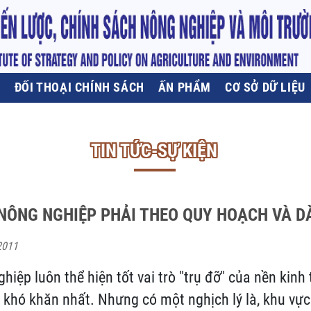
U
ĐỐI THOẠI CHÍNH SÁCH
ẤN PHẨM
CƠ SỞ DỮ LIỆU
TIN TỨC-SỰ KIỆN
NÔNG NGHIỆP PHẢI THEO QUY HOẠCH VÀ DÀ
2011
hiệp luôn thể hiện tốt vai trò "trụ đỡ" của nền kinh 
 khó khăn nhất. Nhưng có một nghịch lý là, khu vự