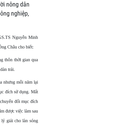
ười nông dân
nông nghiệp,
 PGS.TS Nguyễn Minh
Ông Châu cho biết:
g thôn thời gian qua
dàn trải.
lúa nhưng mỗi năm lại
mục đích sử dụng. Mất
 chuyển đổi mục đích
tìm được việc làm sau
lý giải cho làn sóng