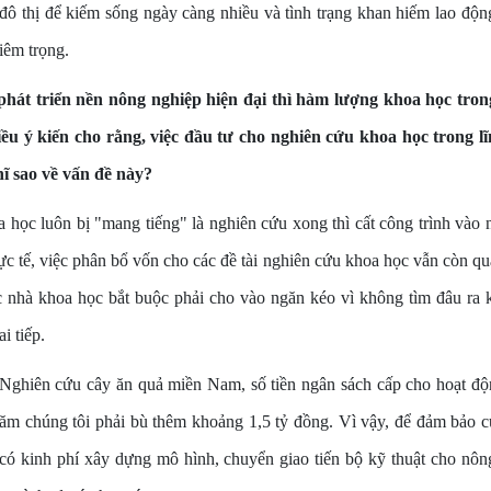
 đô thị để kiếm sống ngày càng nhiều và tình trạng khan hiếm lao độ
iêm trọng.
át triển nền nông nghiệp hiện đại thì hàm lượng khoa học trong
ều ý kiến cho rằng, việc đầu tư cho nghiên cứu khoa học trong l
ĩ sao về vấn đề này?
 học luôn bị "mang tiếng" là nghiên cứu xong thì cất công trình vào
hực tế, việc phân bổ vốn cho các đề tài nghiên cứu khoa học vẫn còn quá
c nhà khoa học bắt buộc phải cho vào ngăn kéo vì không tìm đâu ra 
i tiếp.
Nghiên cứu cây ăn quả miền Nam, số tiền ngân sách cấp cho hoạt đ
ăm chúng tôi phải bù thêm khoảng 1,5 tỷ đồng. Vì vậy, để đảm bảo c
 có kinh phí xây dựng mô hình, chuyển giao tiến bộ kỹ thuật cho nôn