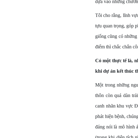
dựa vào những chương
Tôi cho rằng, lĩnh vự
tựu quan trọng, góp p
giống cũng có những 
điểm thì chắc chắn c
Có một thực tế là, 
khi dự án kết thúc 
Một trong những nguy
thôn còn quá dàn trả
canh nhãn khu vực Đồ
phát hiện bệnh, chún
đáng nói là mô hình 
(trong khi diện tích