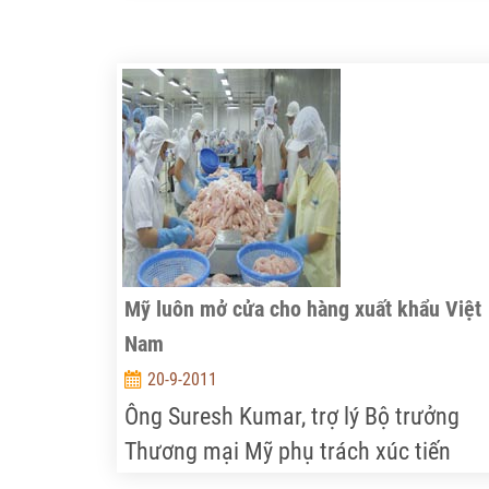
đặt bao nhiêu điểm thu mua... là quy
của chúng ta".
Mỹ luôn mở cửa cho hàng xuất khẩu Việt
Nam
20-9-2011
Ông Suresh Kumar, trợ lý Bộ trưởng
Thương mại Mỹ phụ trách xúc tiến
thương mại, nói rằng Mỹ sẽ tiếp tục m