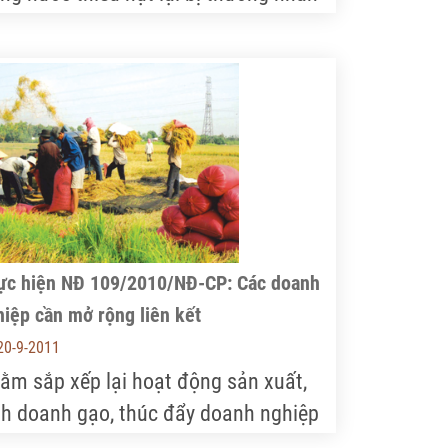
ung Quốc cạnh tranh mua ngay trên
ân nhà”, khiến nhiều doanh nghiệp chế
ến thủy sản đang thiếu nguyên liệu
ầm trọng và biện pháp mà các doanh
hiệp này lựa chọn là nhập khẩu
uyên liệu.
ực hiện NĐ 109/2010/NĐ-CP: Các doanh
iệp cần mở rộng liên kết
20-9-2011
ằm sắp xếp lại hoạt động sản xuất,
nh doanh gạo, thúc đẩy doanh nghiệp
N) trong nước nâng cao năng lực