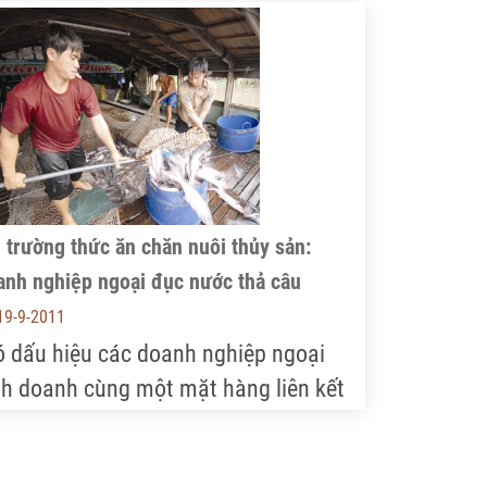
ông chỉ chưa tận dụng được lợi thế để
át triển mà còn bị các doanh nghiệp
ớc ngoài lấn át.
 trường thức ăn chăn nuôi thủy sản:
anh nghiệp ngoại đục nước thả câu
19-9-2011
ó dấu hiệu các doanh nghiệp ngoại
nh doanh cùng một mặt hàng liên kết
 nhau để đẩy giá, giữ giá, thu lợi
uận cao. Như vậy là anh trục lợi, đục