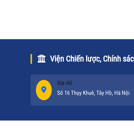
trực tiếp thu mua cà phê của nông dâ
có thể tạo ra “làn sóng” DN nước ngoà
tung tiền ra độc chiếm vùng nguyên li
dẫn đến nhiều hệ lụy nghiêm trọng về
lâu dài.
Viện Chiến lược, Chính sá
Địa chỉ
Số 16 Thụy Khuê, Tây Hồ, Hà Nội