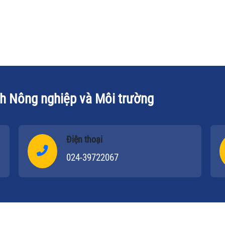
n
gạo.
nư
i
vệ
ệu,
mì
mì
tr
tr
ch Nông nghiệp và Môi trường
Điện thoại
024-39722067