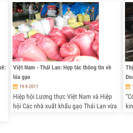
doanh lĩnh vực này. Và “sân chơi” đang
kh
chủ yếu dành cho công ty nước ngoài.
ph
nư
hê:
Việt Nam - Thái Lan: Hợp tác thông tin về
Thị
lúa gạo
Do
19-9-2011
Hiệp hội Lương thực Việt Nam và Hiệp
“C
hội Các nhà xuất khẩu gạo Thái Lan vừa
ki
ký bản ghi nhớ về hợp tác trao đổi thông
với
tin trong lĩnh vực sản xuất và xuất khẩu
nh