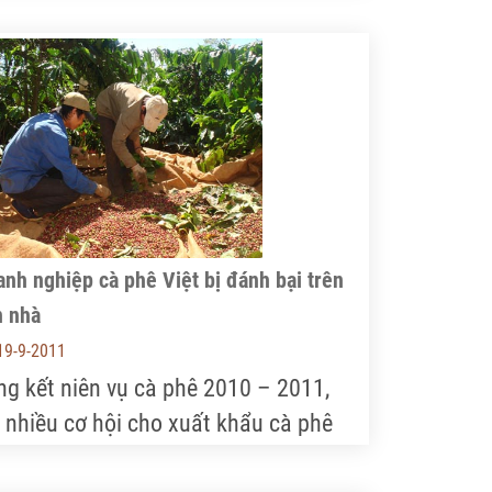
nh tranh, Chính phủ đã ban hành Nghị
nh 109/2010/NĐ-CP . Theo đó, từ
ày 1/10/2011, thương nhân không có
ấy chứng nhận sẽ không được tham
a kinh doanh xuất khẩu gạo.
nh nghiệp cà phê Việt bị đánh bại trên
n nhà
19-9-2011
ng kết niên vụ cà phê 2010 – 2011,
t nhiều cơ hội cho xuất khẩu cà phê
ệt Nam nhưng các doanh nghiệp nội