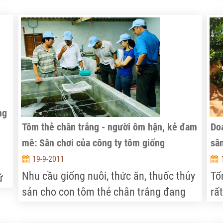
cạ
thổ với tổng mức đầu tư đăng ký hơn 10
đị
tỷ USD và vốn thực hiện đạt hơn 2 tỷ
ng
USD.
ên
gi
ủa
gi
a.
ng
Tôm thẻ chân trắng - người ôm hận, kẻ đam
Doa
mê: Sân chơi của công ty tôm giống
sâ
19-9-2011
Nhu cầu giống nuôi, thức ăn, thuốc thủy
Tổ
ữ
sản cho con tôm thẻ chân trắng đang
rấ
thúc giục doanh nghiệp chen nhau kinh
Vi
ộc.