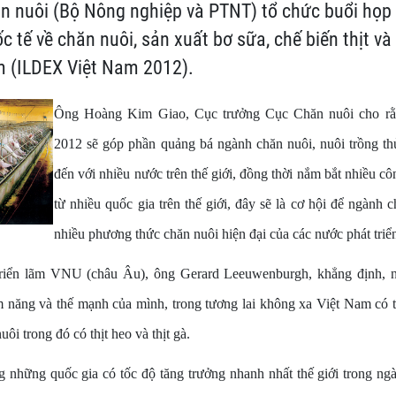
n nuôi (Bộ Nông nghiệp và PTNT) tổ chức buổi họp 
 tế về chăn nuôi, sản xuất bơ sữa, chế biến thịt và
m (ILDEX Việt Nam 2012).
Ông Hoàng Kim Giao, Cục trưởng Cục Chăn nuôi cho r
2012 sẽ góp phần quảng bá ngành chăn nuôi, nuôi trồng t
đến với nhiều nước trên thế giới, đồng thời nắm bắt nhiều cô
từ nhiều quốc gia trên thế giới, đây sẽ là cơ hội để ngành c
nhiều phương thức chăn nuôi hiện đại của các nước phát triể
iển lãm VNU (châu Âu), ông Gerard Leeuwenburgh, khẳng định, n
m năng và thế mạnh của mình, trong tương lai không xa Việt Nam có t
ôi trong đó có thịt heo và thịt gà.
g những quốc gia có tốc độ tăng trưởng nhanh nhất thế giới trong ng