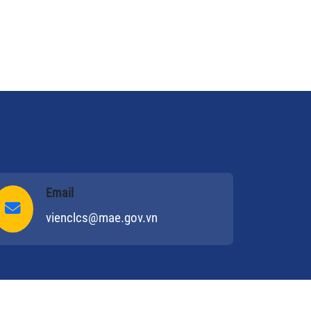
ớc thả câu. Nhà nước mình phải bảo
 quyền lợi người dân, chứ thấy dân
nh bị người ta ức hiếp, ép như thế mà
nh không làm gì thì tội dân lắm” - Thứ
ưởng Bộ NN&PTNT Lương Lê Phương
ao đổi với PV Tiền Phong.
Email
vienclcs@mae.gov.vn