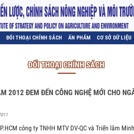
U
ĐỐI THOẠI CHÍNH SÁCH
ẤN PHẨM
CƠ SỞ DỮ LIỆU
ĐỐI THOẠI CHÍNH SÁCH
AM 2012 ĐEM ĐẾN CÔNG NGHỆ MỚI CHO N
2011
 TP.HCM công ty TNHH MTV DV-QC và Triển lãm Minh