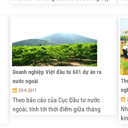
ền
có vốn đầu tư nước ngoài (DN FDI) vào
Tr
thu mua cà phê trực tiếp, song những lo
“s
ngại về lâu dài là hoàn toàn có cơ sở.
bi
tr
ng
ng
Doanh nghiệp Việt đầu tư 601 dự án ra
Th
nước ngoài
ngh
20-9-2011
Theo báo cáo của Cục Đầu tư nước
Nh
ngoài, tính tới thời điểm giữa tháng
ki
9.2011 đã có 601 dự án của doanh
ở
(D
nghiệp Việt Nam đầu tư ra ngoài lãnh