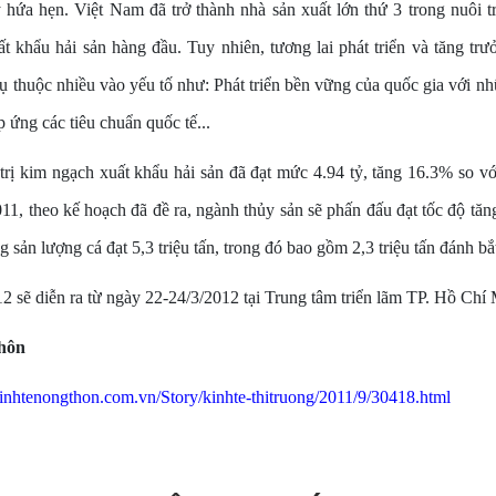
 hứa hẹn. Việt Nam đã trở thành nhà sản xuất lớn thứ 3 trong nuôi t
t khẩu hải sản hàng đầu. Tuy nhiên, tương lai phát triển và tăng tr
 thuộc nhiều vào yếu tố như: Phát triển bền vững của quốc gia với n
 ứng các tiêu chuẩn quốc tế...
trị kim ngạch xuất khẩu hải sản đã đạt mức 4.94 tỷ, tăng 16.3% so v
1, theo kế hoạch đã đề ra, ngành thủy sản sẽ phấn đấu đạt tốc độ tă
 sản lượng cá đạt 5,3 triệu tấn, trong đó bao gồm 2,3 triệu tấn đánh bắ
sẽ diễn ra từ ngày 22-24/3/2012 tại Trung tâm triển lãm TP. Hồ Chí 
thôn
inhtenongthon.com.vn/Story/kinhte-thitruong/2011/9/30418.html