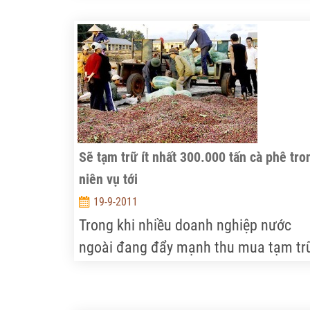
cửa thị trường cho các sản phẩm xuất
khẩu của Việt Nam đáp ứng các điều
kiện về chất lượng, vì Việt Nam được
chọn là một trong các thị trường ưu ti
trong Sáng kiến xuất khẩu quốc gia c
chính quyền tổng thống Barack Obam
Sẽ tạm trữ ít nhất 300.000 tấn cà phê tro
niên vụ tới
19-9-2011
Trong khi nhiều doanh nghiệp nước
ngoài đang đẩy mạnh thu mua tạm tr
cà phê tại Việt Nam thì nhiều doanh
nghiệp trong nước vẫn đứng ngoài cu