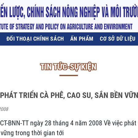
U
ĐỐI THOẠI CHÍNH SÁCH
ẤN PHẨM
CƠ SỞ DỮ LIỆU
TIN TỨC-SỰ KIỆN
PHÁT TRIỂN CÀ PHÊ, CAO SU, SẮN BỀN VỮ
2008
/CT-BNN-TT ngày 28 tháng 4 năm 2008 Về việc phát t
vững trong thời gian tới