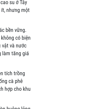
 cao su ở Tây
 ít, nhưng một
tác bền vững.
 không có biện
 vật và nước
 làm tăng giá
n tích trồng
iống cà phê
ích hợp cho khu
còn buông lỏng,