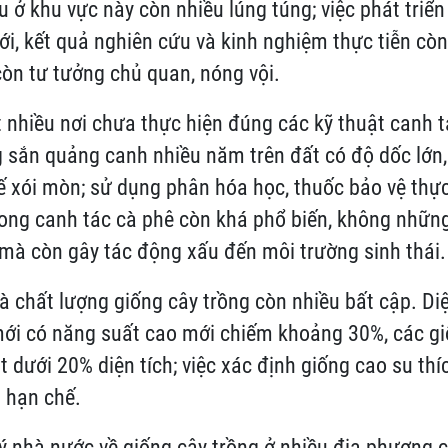
u ở khu vực này còn nhiều lúng túng; việc phát triển
ới, kết quả nghiên cứu và kinh nghiệm thực tiễn còn
òn tư tưởng chủ quan, nóng vội.
t nhiều nơi chưa thực hiện đúng các kỹ thuật canh 
g sắn quảng canh nhiều năm trên đất có độ dốc lớn,
 xói mòn; sử dụng phân hóa học, thuốc bảo vệ thực
ong canh tác cà phê còn khá phổ biến, không những
mà còn gây tác động xấu đến môi trường sinh thái.
và chất lượng giống cây trồng còn nhiều bất cập. Diệ
mới có năng suất cao mới chiếm khoảng 30%, các g
t dưới 20% diện tích; việc xác định giống cao su th
 hạn chế.
ý nhà nước về giống cây trồng ở nhiều địa phương 