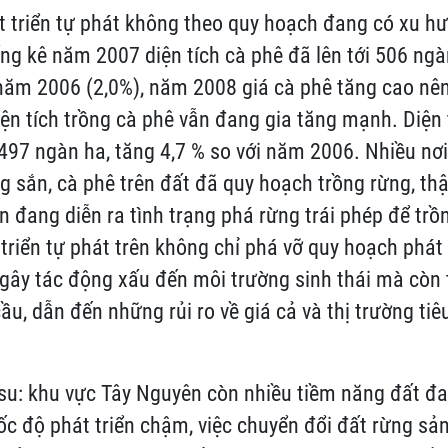
át triển tự phát không theo quy hoạch đang có xu h
ống kê năm 2007 diện tích cà phê đã lên tới 506 ngà
năm 2006 (2,0%), năm 2008 giá cà phê tăng cao nê
ện tích trồng cà phê vẫn đang gia tăng mạnh. Diện
 497 ngàn ha, tăng 4,7 % so với năm 2006. Nhiều nơ
g sắn, cà phê trên đất đã quy hoạch trồng rừng, th
n đang diễn ra tình trạng phá rừng trái phép để trồ
triển tự phát trên không chỉ phá vỡ quy hoạch phát 
 gây tác động xấu đến môi trường sinh thái mà còn
ầu, dẫn đến những rủi ro về giá cả và thị trường tiê
 su: khu vực Tây Nguyên còn nhiều tiềm năng đất đai
ốc độ phát triển chậm, việc chuyển đổi đất rừng sả