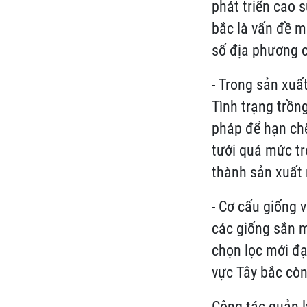
phát triển cao s
bắc là vấn đề m
số địa phương c
- Trong sản xuấ
Tình trạng trồn
pháp để hạn chế
tưới quá mức tr
thành sản xuất 
- Cơ cấu giống 
các giống sắn 
chọn lọc mới đạ
vực Tây bắc còn
Công tác quản l