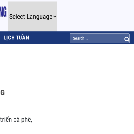
LỊCH TUẦN
NG
riển cà phê,