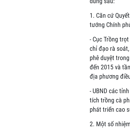
dung sau:
1. Căn cứ Quyế
tướng Chính ph
- Cục Trồng trọ
chỉ đạo rà soát
phê duyệt trong
đến 2015 và tầm
địa phương điều
- UBND các tỉnh
tích trồng cà p
phát triển cao s
2. Một số nhiệ