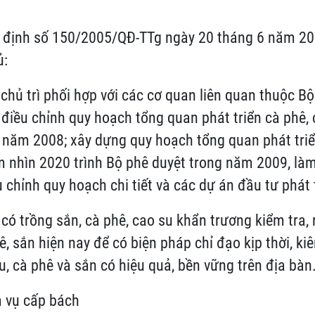
t định số 150/2005/QĐ-TTg ngày 20 tháng 6 năm 2
ủ:
t chủ trì phối hợp với các cơ quan liên quan thuộc B
, điều chỉnh quy hoạch tổng quan phát triển cà phê, 
 năm 2008; xây dựng quy hoạch tổng quan phát tri
 nhìn 2020 trình Bộ phê duyệt trong năm 2009, làm
 chỉnh quy hoạch chi tiết và các dự án đầu tư phát t
 có trồng sắn, cà phê, cao su khẩn trương kiểm tra, 
hê, sắn hiện nay để có biện pháp chỉ đạo kịp thời, k
u, cà phê và sắn có hiệu quả, bền vững trên địa bàn
m vụ cấp bách