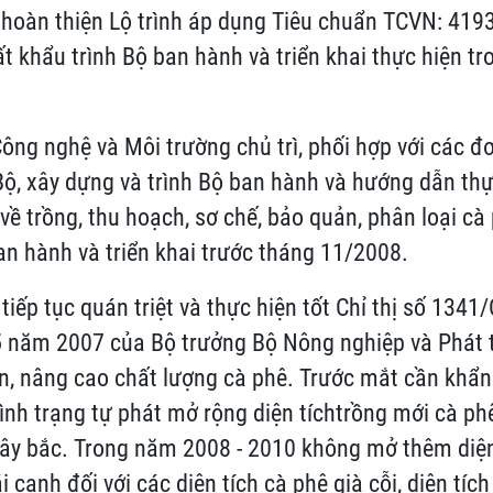
t hoàn thiện Lộ trình áp dụng Tiêu chuẩn TCVN: 4193
t khẩu trình Bộ ban hành và triển khai thực hiện t
Công nghệ và Môi trường chủ trì, phối hợp với các đơ
Bộ, xây dựng và trình Bộ ban hành và hướng dẫn th
về trồng, thu hoạch, sơ chế, bảo quản, phân loại cà
an hành và triển khai trước tháng 11/2008.
tiếp tục quán triệt và thực hiện tốt Chỉ thị số 134
5 năm 2007 của Bộ trưởng Bộ Nông nghiệp và Phát t
iển, nâng cao chất lượng cà phê. Trước mắt cần khẩ
tình trạng tự phát mở rộng diện tíchtrồng mới cà ph
ây bắc. Trong năm 2008 - 2010 không mở thêm diện
ái canh đối với các diện tích cà phê già cỗi, diện tíc