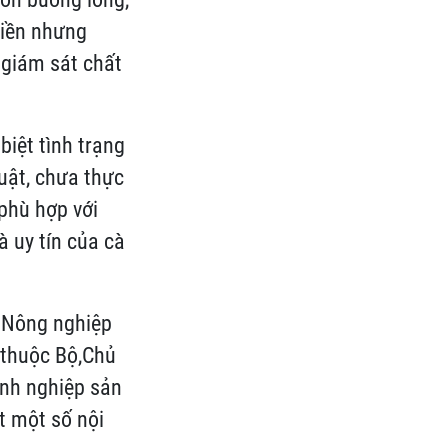
điền nhưng
 giám sát chất
biệt tình trạng
uật, chưa thực
 phù hợp với
à uy tín của cà
ộ Nông nghiệp
 thuộc Bộ,Chủ
anh nghiệp sản
ốt một số nội