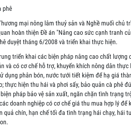
à phê
 Thương mại nông lâm thuỷ sản và Nghề muối chủ trì
 quan hoàn thiện Đề án "Nâng cao sức cạnh tranh củ
hê duyệt tháng 6/2008 và triển khai thực hiện.
rung triển khai các biện pháp nâng cao chất lượng 
 và có cơ chế hỗ trợ, khuyến khích nông dân thực
sử dụng phân bón, nước tưới tiết kiệm để hạ giá th
o; thực hiện thu hái và phơi sấy, bảo quản cà phê đú
biện pháp bảo vệ sản xuất, ngăn chặn tình trạng t
 các doanh nghiệp có cơ chế giá thu mua hợp lý để 
n quả chín, hạn chế tối đa tình trạng hái chạy, hái t
non.