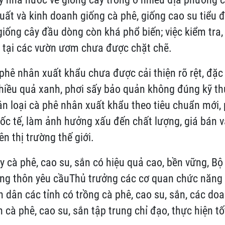
xuất và kinh doanh giống cà phê, giống cao su tiểu 
iống cây đầu dòng còn khá phổ biến; việc kiểm tra,
 tại các vườn ươm chưa được chặt chẽ.
 phê nhân xuất khẩu chưa được cải thiện rõ rệt, đặc 
hiều quả xanh, phơi sấy bảo quản không đúng kỹ th
hân loại cà phê nhân xuất khẩu theo tiêu chuẩn mới,
ốc tế, làm ảnh hưởng xấu đến chất lượng, giá bán v
n thị trường thế giới.
ây cà phê, cao su, sắn có hiệu quả cao, bền vững, B
ông thôn yêu cầuThủ trưởng các cơ quan chức năng
n dân các tỉnh có trồng cà phê, cao su, sắn, các do
 cà phê, cao su, sắn tập trung chỉ đạo, thực hiện t