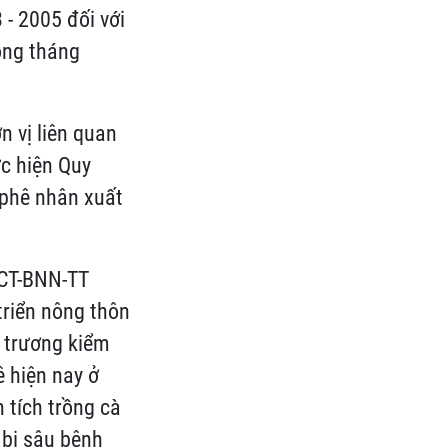
 - 2005 đối với
rong tháng
n vị liên quan
ực hiện Quy
 phê nhân xuất
1/CT-BNN-TT
riển nông thôn
n trương kiểm
ê hiện nay ở
 tích trồng cà
h bị sâu bệnh