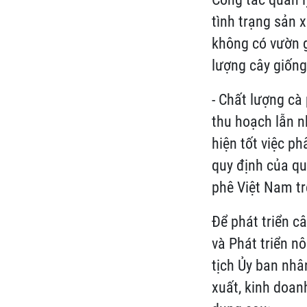
tình trạng sản 
không có vườn g
lượng cây giống
- Chất lượng cà
thu hoạch lẫn n
hiện tốt việc p
quy định của qu
phê Việt Nam trê
Để phát triển c
và Phát triển n
tịch Ủy ban nhâ
xuất, kinh doanh