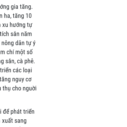
ướng gia tăng.
n ha, tăng 10
n xu hướng tự
 tích sắn năm
i nông dân tự ý
ậm chí một số
ng sắn, cà phê.
triển các loại
 tăng nguy cơ
u thụ cho nguời
 để phát triển
n xuất sang