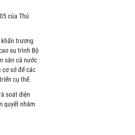
005 của Thủ
ộ khẩn trương
cao su trình Bộ
ển sắn cả nước
 cơ sở để các
riển cụ thể.
rà soát diện
iên quyết nhằm
.