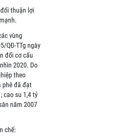
đối thuận lợi
á mạnh.
các vùng
005/QĐ-TTg ngày
n đổi cơ cấu
 nhìn 2020. Do
ghiệp theo
à phê đã đạt
 cao su 1,4 tỷ
h sắn năm 2007
n chế: