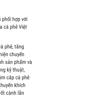
 phối hợp với
a cà phê Việt
cà phê, tăng
 hiện chuyển
ành sản phẩm và
ng kỹ thuật,
rộm cắp cà phê
khuyến khích
uốt cành lẫn