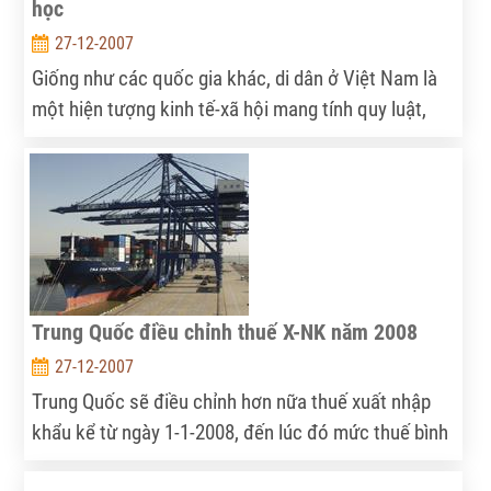
học
khám phá hết các đặc tính của PowerPoint.
27-12-2007
Giống như các quốc gia khác, di dân ở Việt Nam là
một hiện tượng kinh tế-xã hội mang tính quy luật,
một cấu thành gắn liền với quá trình phát triển. Di
chuyển lao động là một đòi hỏi tất yếu khách quan
trong nền kinh tế thị trường, là biểu hiện rõ nét nhất
của sự phát triển không đồng đều giữa các vùng
miền lãnh thổ, giữa các quốc gia. Dưới tác động của
toàn cầu hoá những khác biệt mức sống, chênh lệch
trong thu nhập, cơ hội việc làm, sức ép sinh kế, tiếp
Trung Quốc điều chỉnh thuế X-NK năm 2008
cận dịch vụ xã hội giữa các khu vực, vùng miền là
27-12-2007
các nguyên nhân cơ bản tạo nên các dòng di cư
Trung Quốc sẽ điều chỉnh hơn nữa thuế xuất nhập
trong và ngoài nước hiện nay.
khẩu kể từ ngày 1-1-2008, đến lúc đó mức thuế bình
quân của Trung Quốc sẽ giảm xuống còn 9,8%.