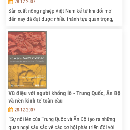
28-12-2007
Sản xuất nông nghiệp Việt Nam kể từ khi đổi mới
đến nay đã đạt được nhiều thành tựu quan trọng,
đưa nước ta từ nước phải nhập khẩu lương thực trở
thành một cường quốc xuất khẩu các loại nông sản.
Đó là do sự thay đổi cơ cấu sản xuất trong nông
nghiệp đã có những chuyển biến khá mạnh mẽ từ
một nền sản xuất nhỏ, tự cung tự cấp sang nền
nông nghiệp sản xuất hàng hoá trên cơ sở hình
thành nhiều vùng sản xuất các giống cây trồng và
vật nuôi có giá trị kinh tế và xuất khẩu. Nhưng nông
nghiệp Việt Nam đã và đang bộc lộ một số yếu kém
Vũ điệu với người khổng lồ - Trung Quốc, Ấn Độ
cần khắc phục như phương thức và công cụ sản
và nền kinh tế toàn cầu
xuất còn lạc hậu, trình độ sản xuất và quản lý còn
28-12-2007
thấp, quy mô sản xuất manh mún, quy trình sản xuất
“Sự nổi lên của Trung Quốc và Ấn Độ tạo ra những
hàng hoá thiếu đồng bộ... dẫn tới năng suất, chất
quan ngại sâu sắc về các cơ hội phát triển đối với