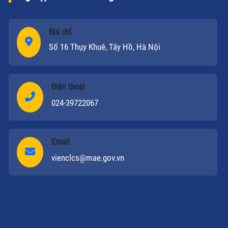
gìn giữ bản sắc, cá tính dân tộc đến câu chuyện về
một vị thế mới trên tư cách thành viên HĐBA Liên
Địa chỉ
Hợp Quốc đã được bàn thảo.
Số 16 Thụy Khuê, Tây Hồ, Hà Nội
Điện thoại
024-39722067
Email
vienclcs@mae.gov.vn