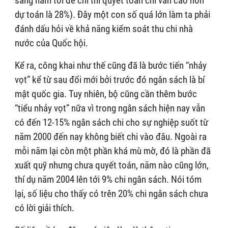
sang năm tới để chi thì quyết toán chi vẫn cao hơn
dự toán là 28%). Đây một con số quá lớn làm ta phải
đánh dấu hỏi về khả năng kiểm soát thu chi nhà
nước của Quốc hội.
Kể ra, công khai như thế cũng đã là bước tiến “nhảy
vọt” kể từ sau đổi mới bởi trước đó ngân sách là bí
mật quốc gia. Tuy nhiên, bộ cũng cần thêm bước
“tiểu nhảy vọt” nữa vì trong ngân sách hiện nay vẫn
có đến 12-15% ngân sách chi cho sự nghiệp suốt từ
năm 2000 đến nay không biết chi vào đâu. Ngoài ra
mỗi năm lại còn một phần khá mù mờ, đó là phần đã
xuất quỹ nhưng chưa quyết toán, năm nào cũng lớn,
thí dụ năm 2004 lên tới 9% chi ngân sách. Nói tóm
lại, số liệu cho thấy có trên 20% chi ngân sách chưa
có lời giải thích.