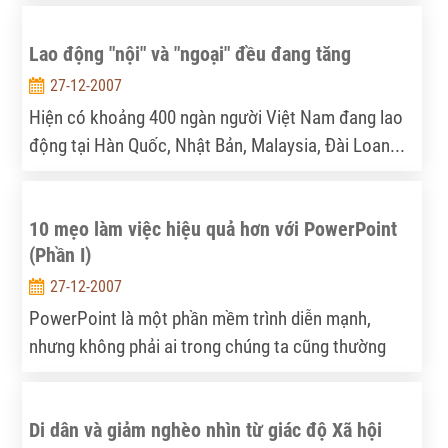
Philippin, Indonesia, Malaysia và Bruney.
và giải pháp về tổ chức và hoạt động của các hiệp
Lao động "nội" và "ngoại" đều đang tăng
hội ngành hàng nông sản xuất khẩu" do ông Nguyễn
Đình Long làm chủ nhiệm đề tài.
27-12-2007
Hiện có khoảng 400 ngàn người Việt Nam đang lao
động tại Hàn Quốc, Nhật Bản, Malaysia, Đài Loan...
đồng thời có hàng chục ngàn người nước ngoài
cũng đang mưu sinh tại Việt Nam. Đáng mừng là
10 mẹo làm việc hiệu quả hơn với PowerPoint
những con số này đều đang có xu hướng tăng lên.
(Phần I)
27-12-2007
PowerPoint là một phần mềm trình diễn mạnh,
nhưng không phải ai trong chúng ta cũng thường
xuyên sử dụng Powerpoint đủ để nắm được hết các
mẹo sử dụng sao cho tiết kiệm thời gian nhất. Thật
Di dân và giảm nghèo nhìn từ giác độ Xã hội
vui là bạn không cần phải trở thành chuyên gia để