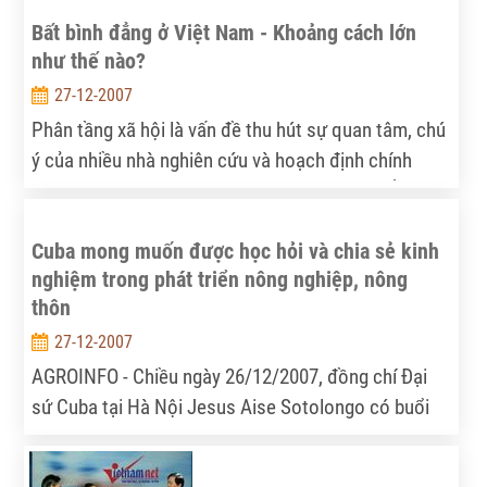
Bất bình đẳng ở Việt Nam - Khoảng cách lớn
như thế nào?
27-12-2007
Phân tầng xã hội là vấn đề thu hút sự quan tâm, chú
ý của nhiều nhà nghiên cứu và hoạch định chính
sách. Để trả lời câu hỏi về mức độ bất bình đẳng ở
Việt Nam, trước hết chúng ta cần có hướng tiếp cận
Cuba mong muốn được học hỏi và chia sẻ kinh
nhằm đo lường bất bình đẳng. Một cách khái quát,
nghiệm trong phát triển nông nghiệp, nông
có 2 phương pháp đo lường về bất bình đẳng: Thứ
thôn
nhất, đo lường bất bình đẳng nói chung thông qua
hệ số Gini – được sử dụng rộng rãi trong nhiều
27-12-2007
nghiên cứu; Thứ hai, đo bất bình đẳng về cơ hội
AGROINFO - Chiều ngày 26/12/2007, đồng chí Đại
thông qua khoảng cách chênh lệch về đầu ra giữa
sứ Cuba tại Hà Nội Jesus Aise Sotolongo có buổi
các nhóm xã hội. Trong hai phương pháp này, bất
làm việc với cán bộ nghiên cứu Viện Chính sách và
bình đẳng cơ hội mô tả rõ nét về sự bất bình đẳng xã
Chiến lược Phát triển Nông nghiệp Nông thôn