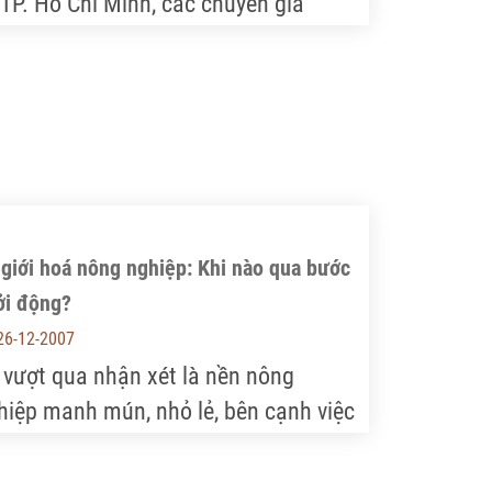
 TP. Hồ Chí Minh, các chuyên gia
ạm Chi Lan, người rất tâm huyết với
át triển DN Việt Nam, Tiến sĩ Nguyễn
ang A, Viện trưởng Viện Nghiên cứu
át triển IDS, Tiến sĩ Ngô Vĩnh Long,
ảng viên môn Lịch sử, ĐH Maine, Mỹ
 cùng nhà báo Nguyễn Anh Tuấn xới
n những vấn đề trăn trở trong năm
giới hoá nông nghiệp: Khi nào qua bước
a và cần được giải quyết trong năm
ởi động?
08. Từ câu chuyện bình đẳng giữa DN
26-12-2007
 nhân và DN nhà nước, giáo dục đào
 vượt qua nhận xét là nền nông
, thu hút và sử dụng người tài, cải
hiệp manh mún, nhỏ lẻ, bên cạnh việc
ch hành chính, chiến lược công nghệ
uyển đổi cơ cấu sản xuất, hình thành
ốc gia, xây dựng và gìn giữ bản sắc,
c vùng chuyên canh lớn thì thực hiện