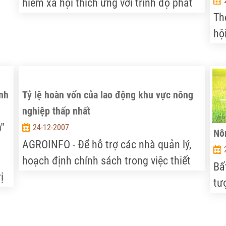
hiểm xã hội thích ứng với trình độ phát
Th
triển kinh tế, được coi là nhu cầu tất yếu
n ý
hộ
phát triển cân đối kinh tế xã hội và bảo
nô
đảm quan trọng ổn định xã hội, đất
hư
nước ổn định lâu dài
ính
Tỷ lệ hoàn vốn của lao động khu vực nông
nghiệp thấp nhất
"
24-12-2007
Nôn
AGROINFO - Để hỗ trợ các nhà quản lý,
hoạch định chính sách trong việc thiết
Bấ
ị
kế và phát triển các chính sách giáo dục
tư
ác
và thị trường lao động phù hợp với tình
kh
hình thực tế và nhu cầu phát triển ngày
nh
n
càng cao của nền kinh tế Việt Nam,