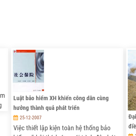
cá
bộ
toàn cầu trong điều kiện đặc thù của VN
cơ 
vị
càng cần được xác định rõ ràng: giải
do
Li
ộ
quyết tốt bài toán phát triển nông thôn
mạ
chính là đặt một tay vào chiếc chìa khoá
nă
vàng “phát triển bền vững” cho cả nền
độ
kinh tế, trên một tầm cao mới…
ăm
Luật bảo hiểm XH khiến công dân cùng
g
hưởng thành quả phát triển
bị
Đạ
25-12-2007
điề
Việc thiết lập kiện toàn hệ thống bảo