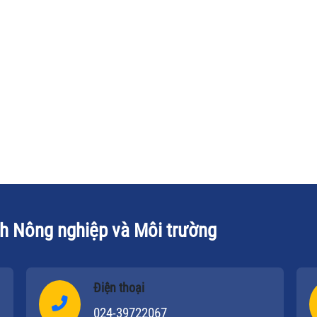
qu
ngày 12/12/2007, tại Hà Nội, Viện Khoa
to
à
học Lao động và Xã hội phối hợp với
cà
Ngân hàng Thế giới đã tổ chức Hội thảo
qu
về “Giáo dục đại học và Kỹ năng cho
ch
phát triển”.
và
ki
ch Nông nghiệp và Môi trường
Điện thoại
024-39722067