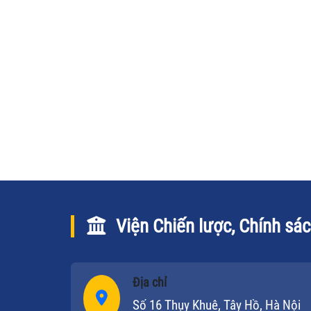
khổ chương trình Nghiên cứu đề xuất
chính sách hỗ trợ doanh nghiệp nhỏ v
vừa trong lĩnh vực nông nghiệp và địa
bàn nông thôn.
Viện Chiến lược, Chính sá
Địa chỉ
Số 16 Thụy Khuê, Tây Hồ, Hà Nội