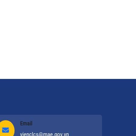
ản lý. Càng “vươn ra biển lớn”, tư duy
àn cầu trong điều kiện đặc thù của VN
ng cần được xác định rõ ràng: giải
yết tốt bài toán phát triển nông thôn
ính là đặt một tay vào chiếc chìa khoá
ng “phát triển bền vững” cho cả nền
nh tế, trên một tầm cao mới…
Email
vienclcs@mae.gov.vn