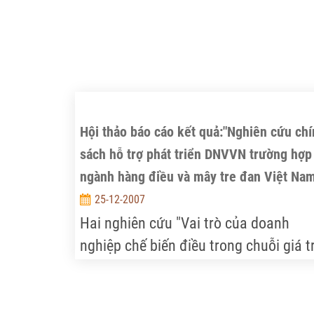
biết mình phải chờ đến bao giờ vì hiện
cơ quan chức năng cũng đang chờ “xi
kiến” cấp trên!
Hội thảo báo cáo kết quả:"Nghiên cứu ch
sách hỗ trợ phát triển DNVVN trường hợp
ngành hàng điều và mây tre đan Việt Nam
25-12-2007
Hai nghiên cứu "Vai trò của doanh
nghiệp chế biến điều trong chuỗi giá tr
điều Việt Nam" và "Giải pháp hỗ trợ c
DNVVN trong lĩnh vực mây tre đan ở
Việt Nam" được thực hiện trong khuô