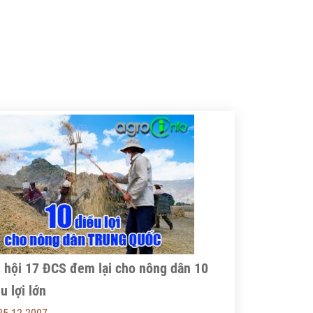
 tính dân tộc đến câu chuyện về một
giới hoá cũng rất cấp thiết. Tuy nhiên,
 thế mới trên tư cách thành viên HĐBA
 còn nhiều cản trở nên cuộc "cách
ên Hợp Quốc đã được bàn thảo.
ng" trên dù đã triển khai từ nhiều
m mà vẫn trong giai đoạn... khởi
ng!
i hội 17 ĐCS đem lại cho nông dân 10
u lợi lớn