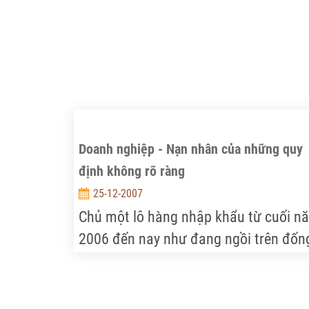
từ thế hệ này sang thế hệ khác.
Thư viện. Đây cũng là dịp để các cán 
nghiên cứu của Trung tâm Thông tin
chia tay đồng chí Ngô Thị Thảo, cán b
Thư viện, về nghỉ hưu.
Doanh nghiệp - Nạn nhân của những quy
định không rõ ràng
25-12-2007
Chủ một lô hàng nhập khẩu từ cuối n
2006 đến nay như đang ngồi trên đốn
lửa vì toàn bộ số tài sản (lô hàng) đã 
công an kinh tế giam giữ, và càng vô
vọng hơn khi doanh nghiệp không hề