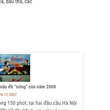
á, dầu thô, các
 vấn đề "nóng" của năm 2008
26-12-2007
ong 150 phút, tại hai đầu cầu Hà Nội