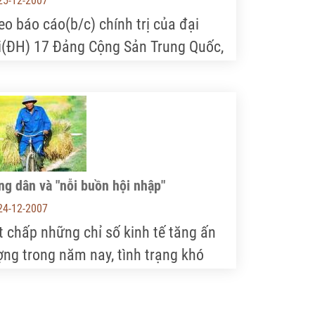
25-12-2007
eo báo cáo(b/c) chính trị của đại
i(ĐH) 17 Đảng Cộng Sản Trung Quốc,
ng dân Trung Quốc chí ít sẽ được
ởng mười điều lợi, tốt lớn dưới đây:
g dân và "nỗi buồn hội nhập"
24-12-2007
t chấp những chỉ số kinh tế tăng ấn
ợng trong năm nay, tình trạng khó
ăn của nông thôn Việt Nam thời hội
ập vẫn đang làm đau đầu những nhà