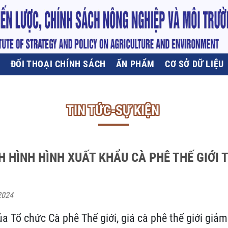
U
ĐỐI THOẠI CHÍNH SÁCH
ẤN PHẨM
CƠ SỞ DỮ LIỆU
TIN TỨC-SỰ KIỆN
H HÌNH HÌNH XUẤT KHẨU CÀ PHÊ THẾ GIỚI
2024
a Tổ chức Cà phê Thế giới, giá cà phê thế giới giả