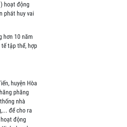
N) hoạt động
n phát huy vai
ng hơn 10 năm
tế tập thể, hợp
Tiến, huyện Hòa
phăng phăng
ệ thống nhà
... để cho ra
 hoạt động