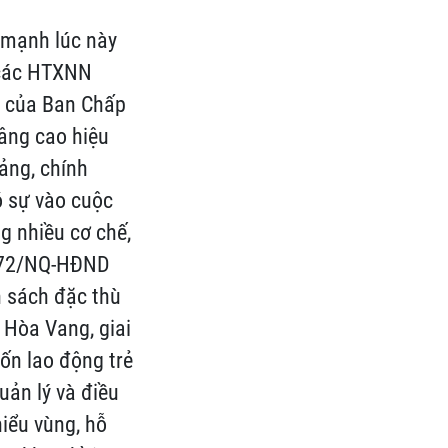
 mạnh lúc này
ý các HTXNN
W của Ban Chấp
nâng cao hiệu
Đảng, chính
ó sự vào cuộc
g nhiều cơ chế,
ết 72/NQ-HĐND
h sách đặc thù
 Hòa Vang, giai
ốn lao động trẻ
ản lý và điều
hiểu vùng, hỗ