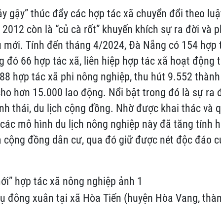
ây gậy” thúc đẩy các hợp tác xã chuyển đổi theo luậ
2012 còn là “củ cà rốt” khuyến khích sự ra đời và p
mới. Tính đến tháng 4/2024, Đà Nẵng có 154 hợp tá
g đó 66 hợp tác xã, liên hiệp hợp tác xã hoạt động t
88 hợp tác xã phi nông nghiệp, thu hút 9.552 thành 
cho hơn 15.000 lao động. Nổi bật trong đó là sự ra 
sinh thái, du lịch cộng đồng. Nhờ được khai thác và 
 các mô hình du lịch nông nghiệp này đã tăng tính h
a cộng đồng dân cư, qua đó giữ được nét độc đáo c
vụ đông xuân tại xã Hòa Tiến (huyện Hòa Vang, thà