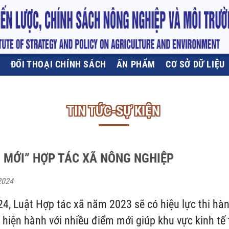
U
ĐỐI THOẠI CHÍNH SÁCH
ẤN PHẨM
CƠ SỞ DỮ LIỆU
TIN TỨC-SỰ KIỆN
 MỚI” HỢP TÁC XÃ NÔNG NGHIỆP
2024
4, Luật Hợp tác xã năm 2023 sẽ có hiệu lực thi hàn
 hiện hành với nhiều điểm mới giúp khu vực kinh tế 