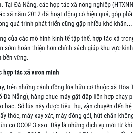
ển. Tại Đà Nẵng, các hợp tác xã nông nghiệp (HTXN
ác xã năm 2012 đã hoạt động có hiệu quả, góp phầ
song quá trình phát triển cũng gặp nhiều khó khăn...
ng của các mô hình kinh tế tập thể, hợp tác xã tro
n sớm hoàn thiện hơn chính sách giúp khu vực kinh 
ển bền vững.
c hợp tác xã vươn mình
y, trên những cánh đồng lúa hữu cơ thuộc xã Hòa 
ố Đà Nẵng), hàng chục máy gặt đập liên hợp chạy 
ào bao. Số lúa này được tiêu thụ, vận chuyển đến h
ấy thóc, máy xay xát, máy đóng gói, hút chân không,
ữu cơ OCOP 3 sao. Đây là những dịch vụ mới từ khi