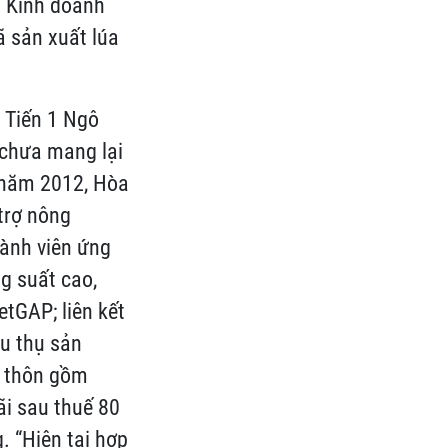
à Kinh doanh
ã sản xuất lúa
 Tiến 1 Ngô
 chưa mang lại
ã năm 2012, Hòa
trợ nông
hành viên ứng
g suất cao,
etGAP; liên kết
êu thụ sản
u thôn gồm
ãi sau thuế 80
. “Hiện tại hợp