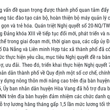
g vấn đề quan trọng được thành phố quan tâm đẩy
ông tác đào tạo cán bộ, hoàn thiện bộ máy quản l
 gọn và trẻ hóa. Quán triệt Nghị quyết số 20-NQ/T
 Đảng khóa XIII về tiếp tục đổi mới, phát triển và 
thể trong giai đoạn mới, thời gian qua, các cấp ủy 
ố Đà Nẵng và Liên minh Hợp tác xã thành phố đã c
c thực hiện yêu cầu, mục tiêu Nghị quyết đề ra bằn
rợ, ưu đãi. Theo đó, triển khai thực hiện Nghị quy
ân dân thành phố về Quy định một số cơ chế, chín
ây dựng nông thôn mới nâng cao trên địa bàn huyện
, Ủy ban nhân dân huyện Hòa Vang đã hỗ trợ đưa b
NN trên địa bàn huyện đảm nhiệm các chức danh qu
ỗ trợ lương hằng tháng gấp 1,5 lần mức lương tối t