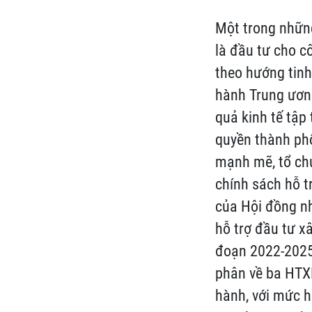
Một trong nhữn
là đầu tư cho c
theo hướng tinh
hành Trung ương
quả kinh tế tập 
quyền thành ph
mạnh mẽ, tổ chứ
chính sách hỗ t
của Hội đồng nh
hỗ trợ đầu tư x
đoạn 2022-2025
phân về ba HTX
hành, với mức h