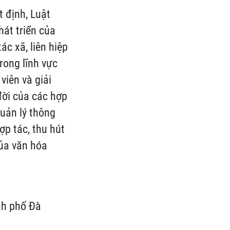
t định, Luật
hát triển của
c xã, liên hiệp
rong lĩnh vực
viên và giải
đời của các hợp
quản lý thông
ợp tác, thu hút
ủa văn hóa
nh phố Đà