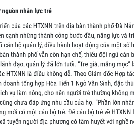
 nguồn nhân lực trẻ
triển của các HTXNN trên địa bàn thành phố Đà Nẵn
ên cạnh những thành công bước đầu, năng lực và tr
 cán bộ quản lý, điều hành hoạt động của một số 
 bàn thành phố vẫn còn hạn chế, thiếu đội ngũ cán b
lãnh đạo, quản lý đã lớn tuổi. “Tre già, măng mọc” l
các HTXNN là điều không dễ. Theo Giám đốc Hợp tác
nh doanh tổng hợp Hòa Tiến 1 Ngô Văn Sinh, đặc t
dịch vụ làm nông, cho nên người trẻ thường không
 cũng chưa đáp ứng nhu cầu của họ. “Phần lớn nhâ
ưng mới có một cán bộ trẻ. Để cán bộ trẻ về HTXNN là
 xã tuyển người địa phương có tâm huyết với nghề n