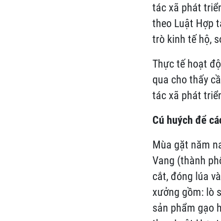
tác xã phát tri
theo Luật Hợp t
trò kinh tế hộ, 
Thực tế hoạt độ
qua cho thấy cầ
tác xã phát tri
Cú huých để cá
Mùa gặt năm na
Vang (thành ph
cắt, đóng lúa v
xưởng gồm: lò s
sản phẩm gạo h