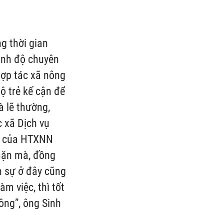
g thời gian
ình độ chuyên
hợp tác xã nông
ộ trẻ kế cận để
à lẽ thường,
 xã Dịch vụ
hù của HTXNN
 mặn mà, đồng
n sự ở đây cũng
m việc, thì tốt
ông”, ông Sinh