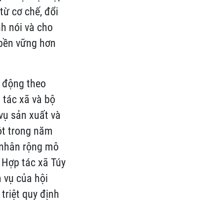
từ cơ chế, đổi
nh nói và cho
, bền vững hơn
t động theo
 tác xã và bộ
vụ sản xuất và
ột trong năm
 nhân rộng mô
 Hợp tác xã Túy
 vụ của hội
 triệt quy định