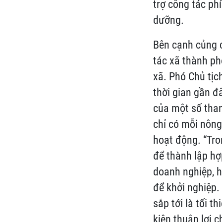
trợ công tác ph
dưỡng.
Bên cạnh củng c
tác xã thành ph
xã. Phó Chủ tịc
thời gian gần đ
của một số tha
chỉ có mỗi nông
hoạt động. “Tro
để thành lập hợp
doanh nghiệp, h
để khởi nghiệp. 
sắp tới là tối 
kiện thuận lợi 