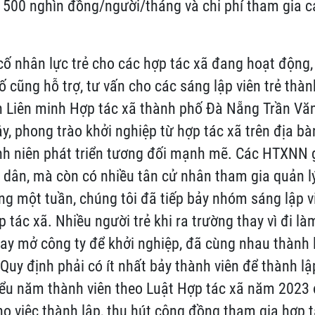
í 500 nghìn đồng/người/tháng và chi phí tham gia c
ố nhân lực trẻ cho các hợp tác xã đang hoạt động,
ố cũng hỗ trợ, tư vấn cho các sáng lập viên trẻ thàn
h Liên minh Hợp tác xã thành phố Đà Nẵng Trần Văn
ây, phong trào khởi nghiệp từ hợp tác xã trên địa b
nh niên phát triển tương đối mạnh mẽ. Các HTXNN 
 dân, mà còn có nhiều tân cử nhân tham gia quản lý
ng một tuần, chúng tôi đã tiếp bảy nhóm sáng lập v
 tác xã. Nhiều người trẻ khi ra trường thay vì đi l
ay mở công ty để khởi nghiệp, đã cùng nhau thành 
Quy định phải có ít nhất bảy thành viên để thành lậ
thiểu năm thành viên theo Luật Hợp tác xã năm 2023 
cho việc thành lập, thu hút cộng đồng tham gia hợp t