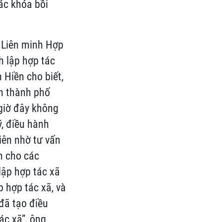
ác khóa bồi
 Liên minh Hợp
h lập hợp tác
 Hiền cho biết,
àn thành phố
giờ đây không
, điều hành
iên nhờ tư vấn
àm cho các
lập hợp tác xã
p hợp tác xã, và
đã tạo điều
ác xã”, ông