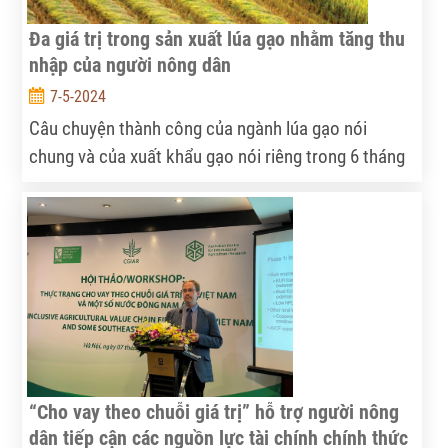
Đa giá trị trong sản xuất lúa gạo nhằm tăng thu
nhập của người nông dân
7-5-2024
Câu chuyện thành công của ngành lúa gạo nói
chung và của xuất khẩu gạo nói riêng trong 6 tháng
đầu năm 2023, với tổng khối lượng xuất khẩu chỉ
tăng 22,2% nhưng tăng tới 34,7% về giá trị. Điều này
đã cho thấy những thành công trong nỗ lực cải thiện
giá trị của nông sản Việt Nam nói chung và thu nhập
của nông dân sản xuất lúa gạo nói riêng.
“Cho vay theo chuỗi giá trị” hỗ trợ người nông
dân tiếp cận các nguồn lực tài chính chính thức