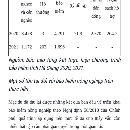
bảo
nghèo
Hộ
(tỷ đồng)
dân
sách hỗ
hiểm
và cận
thường
đóng
trợ
nghèo
2020
3.478
3
4.791
71,9
2.370
264,7
2021
1.172
203
1.696
-
-
-
Nguồn: Báo cáo tổng kết thực hiện chương trình
bảo hiểm tỉnh Hà Giang 2020, 2021
Một số tồn tại đối với bảo hiểm nông nghiệp trên
thực tiễn
Mặc dù đã thu lại được những kết quả ban đầu về triển khai
bảo hiểm nông nghiệp theo Nghị định 58/2018 của Chính
phủ, quá trình áp dụng trên thực tế đã cho thấy vẫn còn
nhiều bất cập cần phải giải quyết trong thời gian tới.