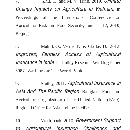
Climate
7.
Zhu, T., and M. V. Trinh. 2010.
Change Impacts on Agriculture in Vietnam
. In
Proceedings of the International Conference on
Agricultural Risk and Food Security, June 11–12, 2010,
Beijing
8.
Mahul, O., Verma, N. & Clarke, D., 2012.
Improving Farmers' Access of Agricultural
Insurance in India
. In: Policy Research Working Paper
.
5987
Washington: The World Bank.
Agricultural Insurance in
9.
Stutley, 2011.
Asia And The Pacific Region.
Bangkok: Food and
Agriculture Organization of the United Nation (FAO),
Regional Office for Asia and the Pacific.
Government Support
10.
Worldbank, 2010.
to Agricultural Insurance Challenges and