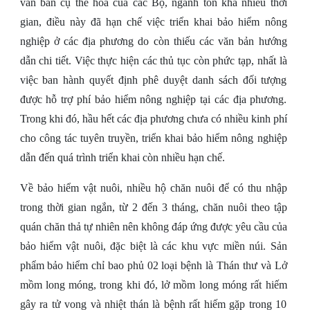
văn bản cụ thể hóa của các Bộ, ngành tốn khá nhiều thời
gian, điều này đã hạn chế việc triển khai bảo hiểm nông
nghiệp ở các địa phương do còn thiếu các văn bản hướng
dẫn chi tiết. Việc thực hiện các thủ tục còn phức tạp, nhất là
việc ban hành quyết định phê duyệt danh sách đối tượng
được hỗ trợ phí bảo hiểm nông nghiệp tại các địa phương.
Trong khi đó, hầu hết các địa phương chưa có nhiều kinh phí
cho công tác tuyên truyền, triển khai bảo hiểm nông nghiệp
dẫn đến quá trình triển khai còn nhiều hạn chế.
Về bảo hiểm vật nuôi, nhiều hộ chăn nuôi để có thu nhập
trong thời gian ngắn, từ 2 đến 3 tháng, chăn nuôi theo tập
quán chăn thả tự nhiên nên không đáp ứng được yêu cầu của
bảo hiểm vật nuôi, đặc biệt là các khu vực miền núi. Sản
phẩm bảo hiểm chỉ bao phủ 02 loại bệnh là Thán thư và Lở
mồm long móng, trong khi đó, lở mồm long móng rất hiếm
gây ra tử vong và nhiệt thán là bệnh rất hiếm gặp trong 10