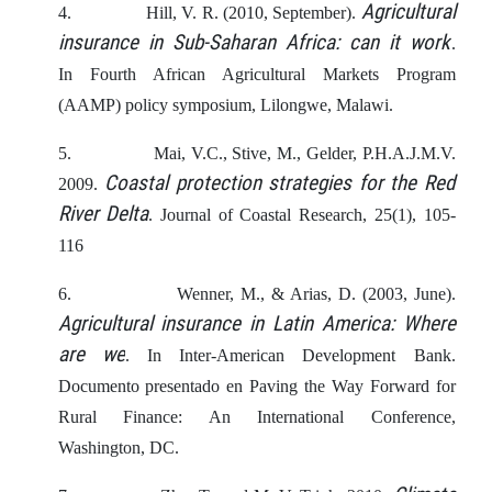
Agricultural
4.
Hill, V. R. (2010, September).
insurance in Sub-Saharan Africa: can it work
.
In Fourth African Agricultural Markets Program
(AAMP) policy symposium, Lilongwe, Malawi.
5.
Mai, V.C., Stive, M., Gelder, P.H.A.J.M.V.
Coastal protection strategies for the Red
2009.
River Delta
. Journal of Coastal Research, 25(1), 105-
116
6.
Wenner, M., & Arias, D. (2003, June).
Agricultural insurance in Latin America: Where
are we
. In Inter-American Development Bank.
Documento presentado en Paving the Way Forward for
Rural Finance: An International Conference,
Washington, DC.