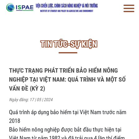
TIN TỨC-SỰ KIỆN
THỰC TRẠNG PHÁT TRIỂN BẢO HIỂM NÔNG
NGHIỆP TẠI VIỆT NAM: QUÁ TRÌNH VÀ MỘT SỐ
VẤN ĐỀ (KỲ 2)
Ngày đăng: 17 | 05 | 2024
Quá trình áp dụng bảo hiểm tại Việt Nam trước năm
2018
Bảo hiểm nông nghiệp được bắt đầu thực hiện tại
Việt Nam từ năm 1982 và đã trải qua 4 lần thí điểm