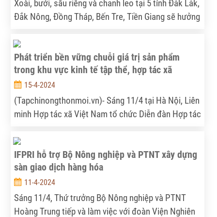
trẻ có thể đóng góp phù hợp vào việc thúc đẩy sự
Xoài, bưởi, sầu riêng và chanh leo tại 5 tỉnh Đắk Lắk,
thịnh vượng ở nông thôn, củng cố chuỗi giá trị nông
Đắk Nông, Đồng Tháp, Bến Tre, Tiền Giang sẽ hưởng
thôn và sức sống của nông thôn. Tuy nhiên, những
lợi từ Pha 2 Dự án GQSP, từ nay đến năm 2026.
người trẻ quan tâm đến việc làm nông phải đối mặt
với những thách thức như tiếp cận đất đai, tài chính,
Phát triển bền vững chuỗi giá trị sản phẩm
kiến ​​thức và đào tạo v.v.
trong khu vực kinh tế tập thể, hợp tác xã
15-4-2024
(Tapchinongthonmoi.vn)- Sáng 11/4 tại Hà Nội, Liên
minh Hợp tác xã Việt Nam tổ chức Diễn đàn Hợp tác
xã Quốc gia năm 2024 với chủ đề thúc đẩy liên kết,
phát huy thế mạnh của kinh tế tập thể cùng hướng
IFPRI hỗ trợ Bộ Nông nghiệp và PTNT xây dựng
tới mục tiêu phát triển kinh tế - xã hội, phát triển
sàn giao dịch hàng hóa
chuỗi giá trị bền vững.
11-4-2024
Sáng 11/4, Thứ trưởng Bộ Nông nghiệp và PTNT
Hoàng Trung tiếp và làm việc với đoàn Viện Nghiên