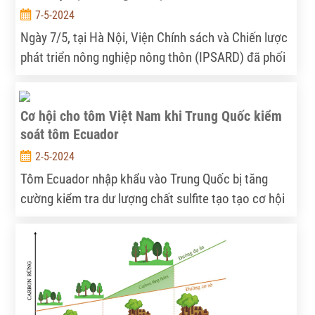
7-5-2024
Ngày 7/5, tại Hà Nội, Viện Chính sách và Chiến lược
phát triển nông nghiệp nông thôn (IPSARD) đã phối
hợp với Viện Nghiên cứu Chính sách Thực phẩm
Quốc tế (IFPRI) tổ chức hội thảo “Thực trạng cho
Cơ hội cho tôm Việt Nam khi Trung Quốc kiểm
vay theo chuỗi giá trị tại Việt Nam và một số nước
soát tôm Ecuador
Đông Nam Á”.
2-5-2024
Tôm Ecuador nhập khẩu vào Trung Quốc bị tăng
cường kiểm tra dư lượng chất sulfite tạo tạo cơ hội
để tôm Việt Nam gia tăng xuất khẩu vào thị trường
này.