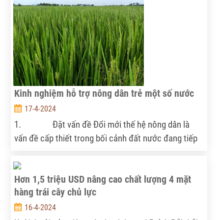
Kinh nghiệm hỗ trợ nông dân trẻ một số nước
17-4-2024
1. Đặt vấn đề Đổi mới thế hệ nông dân là
vấn đề cấp thiết trong bối cảnh đất nước đang tiếp
cận thời kỳ dân số “già”. Sự tham gia của nông dân
trẻ vào nông nghiệp là điều cần thiết để giải quyết
Hơn 1,5 triệu USD nâng cao chất lượng 4 mặt
vấn đề về nguồn nhân lực trong tương lai để “tái tạo
hàng trái cây chủ lực
lực lượng nông dân” trở thành thế hệ nông dân số,
nông dân toàn cầu trong thời kì hội nhập. Nông dân
16-4-2024