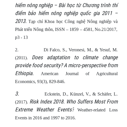
hiểm nông nghiệp – Bài học từ Chương trình thí
điểm bảo hiểm nông nghiệp quốc gia 2011 –
2013.
Tạp chí Khoa học Công nghệ Nông nghiệp và
Phát triển Nông thôn, ISSN – 1859 – 4581, No.21/2017,
p3 - 13
2.
Di Falco, S., Veronesi, M., & Yesuf, M.
Does adaptation to climate change
(2011).
provide food security? A micro‐perspective from
Ethiopia.
American Journal of Agricultural
Economics, 93(3), 829-846.
3.
Eckstein, D., Künzel, V., & Schäfer, L.
Risk Index 2018. Who Suffers Most From
(2017).
Extreme Weather Events?
Weather-related Loss
Events in 2016 and 1997 to 2016.