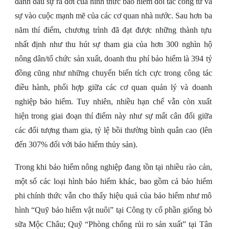
đánh dấu sự ra đời của hình thức bảo hiểm đối tác công tư và
sự vào cuộc mạnh mẽ của các cơ quan nhà nước. Sau hơn ba
năm thí điểm, chương trình đã đạt được những thành tựu
nhất định như thu hút sự tham gia của hơn 300 nghìn hộ
nông dân/tổ chức sản xuất, doanh thu phí bảo hiểm là 394 tỷ
đồng cũng như những chuyển biến tích cực trong công tác
điều hành, phối hợp giữa các cơ quan quản lý và doanh
nghiệp bảo hiểm. Tuy nhiên, nhiều hạn chế vẫn còn xuất
hiện trong giai đoạn thí điểm này như sự mất cân đối giữa
các đối tượng tham gia, tỷ lệ bồi thường bình quân cao (lên
đến 307% đối với bảo hiểm thủy sản).
Trong khi bảo hiểm nông nghiệp đang tồn tại nhiều rào cản,
một số các loại hình bảo hiểm khác, bao gồm cả bảo hiểm
phi chính thức vẫn cho thấy hiệu quả của bảo hiểm như mô
hình “Quỹ bảo hiểm vật nuôi” tại Công ty cổ phần giống bò
sữa Mộc Châu; Quỹ “Phòng chống rủi ro sản xuất” tại Tân