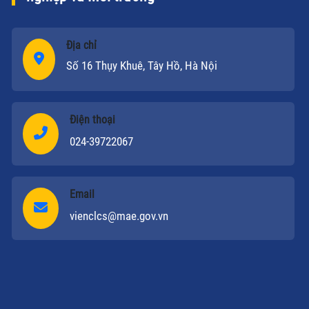
Địa chỉ
Số 16 Thụy Khuê, Tây Hồ, Hà Nội
Điện thoại
024-39722067
Email
vienclcs@mae.gov.vn