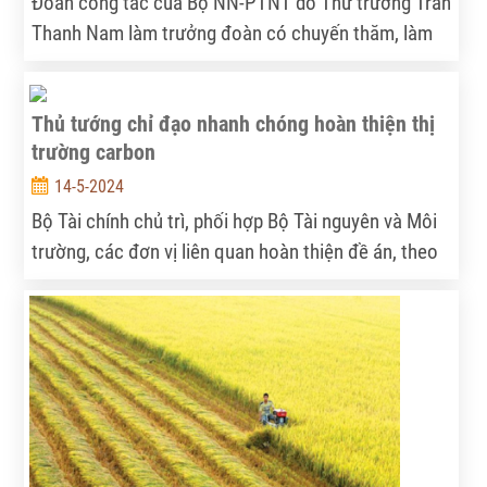
Đoàn công tác của Bộ NN-PTNT do Thứ trưởng Trần
Thanh Nam làm trưởng đoàn có chuyến thăm, làm
việc tại bang California, Hoa Kỳ nhằm thúc đẩy giao
thương nông lâm thủy sản.
Thủ tướng chỉ đạo nhanh chóng hoàn thiện thị
trường carbon
14-5-2024
Bộ Tài chính chủ trì, phối hợp Bộ Tài nguyên và Môi
trường, các đơn vị liên quan hoàn thiện đề án, theo
Chỉ thị số 13/CT-TTg của Thủ tướng ban hành ngày
2/5.