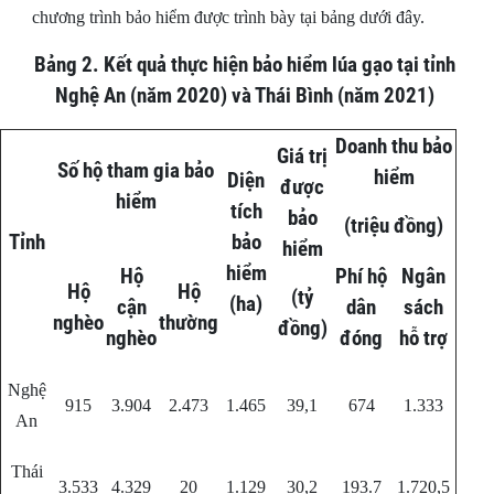
chương trình bảo hiểm được trình bày tại bảng dưới đây.
Bảng 2. Kết quả thực hiện bảo hiểm lúa gạo tại tỉnh
Nghệ An (năm 2020) và Thái Bình (năm 2021)
Doanh thu bảo
Giá trị
Số hộ tham gia bảo
hiểm
Diện
được
hiểm
tích
bảo
(triệu đồng)
Tỉnh
bảo
hiểm
hiểm
Hộ
Phí hộ
Ngân
Hộ
Hộ
(tỷ
(ha)
cận
dân
sách
nghèo
thường
đồng)
nghèo
đóng
hỗ trợ
Nghệ
915
3.904
2.473
1.465
39,1
674
1.333
An
Thái
3.533
4.329
20
1.129
30,2
193.7
1.720,5