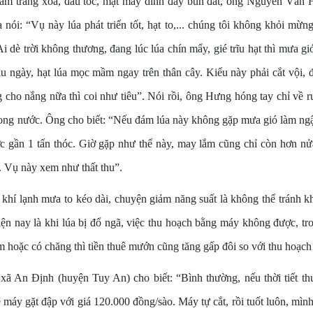
ầm trắng xoá, đầu tóc, mặt mày dính đầy bùn đất, ông Nguyễn Văn 
 nói: “Vụ này lúa phát triển tốt, hạt to,... chúng tôi không khỏi mừng
i dè trời không thương, đang lúc lúa chín mẩy, gié trĩu hạt thì mưa gió
u ngày, hạt lúa mọc mầm ngay trên thân cây. Kiểu này phải cắt vội, 
 cho nắng nữa thì coi như tiêu”. Nói rồi, ông Hưng hóng tay chỉ về r
ong nước. Ông cho biết: “Nếu đám lúa này không gặp mưa gió làm ngậ
ợc gần 1 tấn thóc. Giờ gặp như thế này, may lắm cũng chỉ còn hơn nử
. Vụ này xem như thất thu”.
hí lạnh mưa to kéo dài, chuyện giảm năng suất là không thể tránh kh
ện nay là khi lúa bị đổ ngã, việc thu hoạch bằng máy không được, tr
m hoặc có chăng thì tiền thuê mướn cũng tăng gấp đôi so với thu hoạc
ã An Định (huyện Tuy An) cho biết: “Bình thường, nếu thời tiết thuậ
ê máy gặt đập với giá 120.000 đồng/sào. Máy tự cắt, rồi tuốt luôn, mình