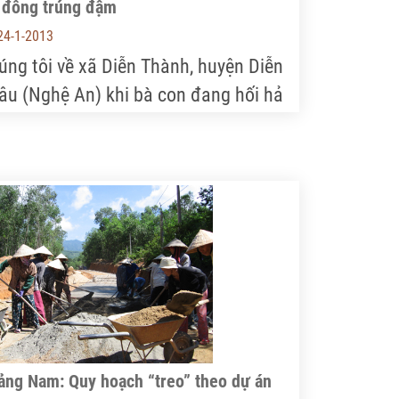
 đông trúng đậm
24-1-2013
úng tôi về xã Diễn Thành, huyện Diễn
âu (Nghệ An) khi bà con đang hối hả
u hoạch cải bắp, súp lơ, su hào chuẩn
chờ ô tô từ các nơi về "ăn hàng".
ảng Nam: Quy hoạch “treo” theo dự án