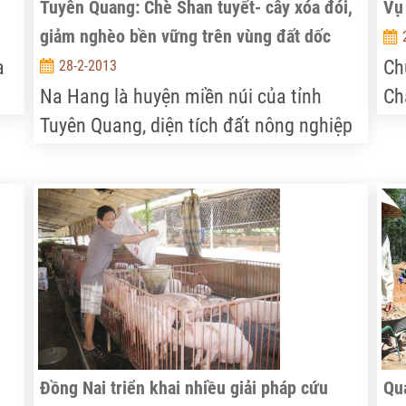
Tuyên Quang: Chè Shan tuyết- cây xóa đói,
Vụ
giảm nghèo bền vững trên vùng đất dốc
a
Ch
28-2-2013
Na Hang là huyện miền núi của tỉnh
Ch
Tuyên Quang, diện tích đất nông nghiệp
th
úc
ít, chủ yếu là đất đối núi dốc, rất khó
bị 
khăn cho sản xuất nông, lâm nghiệp.
Tuy nhiên, việc thực hiện thành công dự
án dự án trồng rừng phòng hộ bằng cây
chè Shan tuyết trên vùng đồi núi dốc đã
và đang mở ra hướng xóa đói, giảm
nghèo mới bền vững cho đồng bào các
dân tộc nơi đây.
Đồng Nai triển khai nhiều giải pháp cứu
Qu