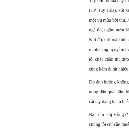
Tay ôm bó lúa nảy m
(TP. Tuy Hòa), xót xa
một vụ mùa bội thu. A
ngã đổ, ngâm nước lâ
Khi đó, trời mà không
mình đang bị ngâm tr
tôi chắc chắn thu đư
cũng kém đi rất nhiều
Do ảnh hưởng không k
nông dân quan tâm hi
cắt tay đang khan hiế
Bà Trần Thị Hồng ở x
chúng tôi chỉ cần thu