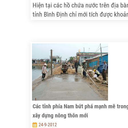
Hiện tại các hồ chứa nước trên địa bà
tỉnh Bình Định chỉ mới tích được khoả
30% dung tích. Nguy cơ hạn hán đang
đe dọa tới sản xuất vụ đông xuân trên
địa bàn tỉnh này.
Các tỉnh phía Nam bứt phá mạnh mẽ tron
xây dựng nông thôn mới
24-9-2012