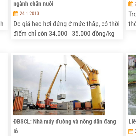
ngành chăn nuôi
Tr
24-1-2013
nh
Do giá heo hơi đứng ở mức thấp, có thời
th
điểm chỉ còn 34.000 - 35.000 đồng/kg
cá
nh
đã khiến người chăn nuôi lao đao vì lỗ
nh
nặng. Tại huyện Thống Nhất (Đồng Nai),
nhấ
ờ
nhiều chủ trang trại đã “treo” chuồng vì
kh
không thể cầm cự được. Vì vậy, việc tìm
những giải pháp trước mắt cũng như lâu
dài nhằm cứu ngành chăn nuôi đang
được địa phương đặc biệt quan tâm.
Nhiều giải pháp được đưa ra.
ĐBSCL: Nhà máy đường và nông dân đang
Liê
lỗ