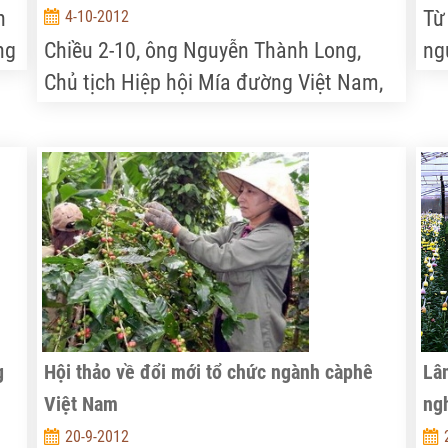
n
Từ
4-10-2012
ng
Chiều 2-10, ông Nguyễn Thành Long,
ng
Chủ tịch Hiệp hội Mía đường Việt Nam,
Ch
cho biết, tình hình tiêu thụ đường cát
(L
hiện nay rất khó khăn dù giá giảm
ng
mạnh, chỉ còn 15.000 - 15.200 đồng/kg,
th
giảm 3.000 - 3.500 đồng/kg so cùng kỳ
LK
năm ngoái.
nă
g
Hội thảo về đổi mới tổ chức ngành càphê
Lâ
Việt Nam
ng
20-9-2012