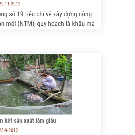
22-11-2012
ong số 19 tiêu chí về xây dựng nông
ôn mới (NTM), quy hoạch là khâu mà
c địa phương của tỉnh Quảng Nam,
ất là các xã ven biển, đang vướng
t. Từ đó, việc thực hiện các tiêu chí
ác đang gặp rất nhiều khó khăn.
n kết sản xuất làm giàu
25-9-2012