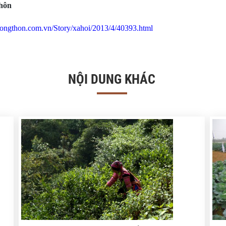
thôn
enongthon.com.vn/Story/xahoi/2013/4/40393.html
NỘI DUNG KHÁC