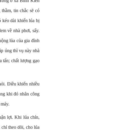
Hưng ở xã Bình Kiến
 thầm, tin chắc sẽ có
 kéo dài khiến lúa bị
đem về nhà phơi, sấy.
uộng lủa của gia đình
p úng thì vụ này nhà
a tấn; chất lượng gạo
ỏi. Điều khiến nhiều
ong khi đó nhân công
h máy.
n lợi. Khi lúa chín,
 chỉ theo dõi, cho lúa