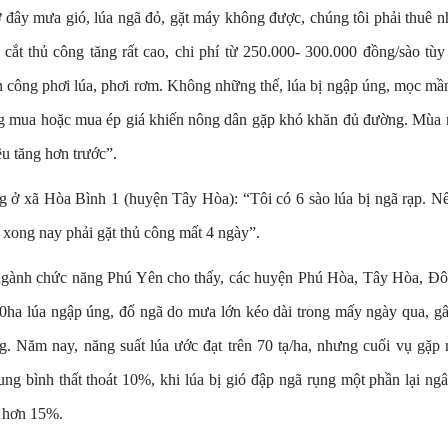
 đây mưa gió, lúa ngã đỏ, gặt máy không được, chúng tôi phải thuê n
cắt thủ công tăng rất cao, chi phí từ 250.000- 300.000 đồng/sào tùy
ốn công phơi lúa, phơi rơm. Không những thế, lúa bị ngập úng, mọc m
g mua hoặc mua ép giá khiến nông dân gặp khó khăn đủ đường. Mùa n
ều tăng hơn trước”.
ở xã Hòa Bình 1 (huyện Tây Hòa): “Tôi có 6 sào lúa bị ngã rạp. Nế
 xong nay phải gặt thủ công mất 4 ngày”.
ngành chức năng Phú Yên cho thấy, các huyện Phú Hòa, Tây Hòa, Đô
ha lúa ngập úng, đổ ngã do mưa lớn kéo dài trong mấy ngày qua, gây
ng. Năm nay, năng suất lúa ước đạt trên 70 tạ/ha, nhưng cuối vụ gặp
ung bình thất thoát 10%, khi lúa bị gió đập ngã rụng một phần lại ngâ
n hơn 15%.