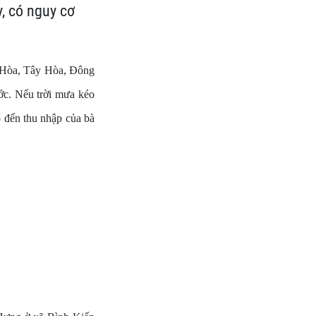
, có nguy cơ
ú Hòa, Tây Hòa, Đông
ớc. Nếu trời mưa kéo
ỏ đến thu nhập của bà