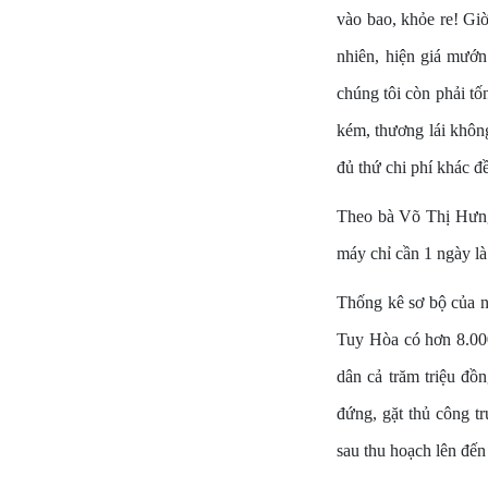
vào bao, khỏe re! Giờ
nhiên, hiện giá mướn 
chúng tôi còn phải t
kém, thương lái khôn
đủ thứ chi phí khác đ
Theo bà Võ Thị Hưng 
máy chỉ cần 1 ngày là
Thống kê sơ bộ của 
Tuy Hòa có hơn 8.000
dân cả trăm triệu đồ
đứng, gặt thủ công tr
sau thu hoạch lên đế