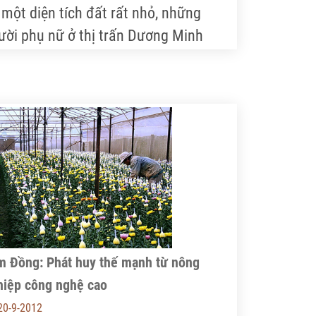
 một diện tích đất rất nhỏ, những
ười phụ nữ ở thị trấn Dương Minh
âu (Tây Ninh) đã liên kết sản xuất
KSX) để làm giàu. Họ còn tận dụng
uồn nước hồ Dầu Tiếng nuôi cá
ương phẩm. Đến nay, cả 6 hộ trong tổ
SX đều có thu nhập nửa tỷ đồng mỗi
m.
m Đồng: Phát huy thế mạnh từ nông
hiệp công nghệ cao
20-9-2012