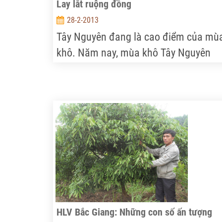
Lay lắt ruộng đồng
28-2-2013
Tây Nguyên đang là cao điểm của mù
khô. Năm nay, mùa khô Tây Nguyên
khốc liệt hơn mọi năm: Đồng ruộng
không có nước để tưới; người và gia s
không có nước để uống, để sinh hoạt.
“Bức tranh khô hạn” đang diễn ra gay
gắt trên toàn vùng Tây Nguyên.
HLV Bắc Giang: Những con số ấn tượng