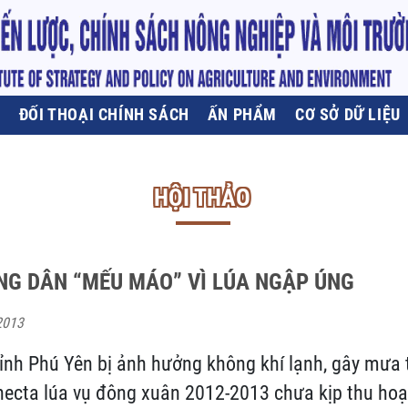
U
ĐỐI THOẠI CHÍNH SÁCH
ẤN PHẨM
CƠ SỞ DỮ LIỆU
HỘI THẢO
NG DÂN “MẾU MÁO” VÌ LÚA NGẬP ÚNG
2013
ỉnh Phú Yên bị ảnh hưởng không khí lạnh, gây mưa t
hecta lúa vụ đông xuân 2012-2013 chưa kịp thu hoạ