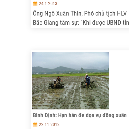
24-1-2013
Ông Ngô Xuân Thìn, Phó chủ tịch HLV
Bắc Giang tâm sự: "Khi được UBND tỉ
công nhận là hội đặc thù, chúng tôi có
nhiều điều kiện thuận lợi trong quá trì
hoạt động như: chủ động được nguồn
kinh phí, nhân lực được bổ sung... Nh
đó, Hội đã có điều kiện thực hiện tốt
hơn nhiệm vụ mà tỉnh và Trung ương
HLV Việt Nam giao phó".
Bình Định: Hạn hán đe dọa vụ đông xuân
22-11-2012