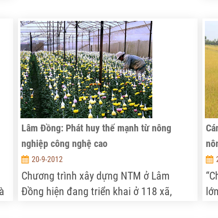
(LKSX) để làm giàu. Họ còn tận dụng
bộ
nguồn nước hồ Dầu Tiếng nuôi cá
ph
g,
thương phẩm. Đến nay, cả 6 hộ trong tổ
tr
ỳ
LKSX đều có thu nhập nửa tỷ đồng mỗi
tầ
năm.
Lâm Đồng: Phát huy thế mạnh từ nông
Cá
nghiệp công nghệ cao
nô
20-9-2012
Chương trình xây dựng NTM ở Lâm
“C
và
Đồng hiện đang triển khai ở 118 xã,
lớ
ng
trong đó có xã điểm Tân Hội (huyện Đức
ph