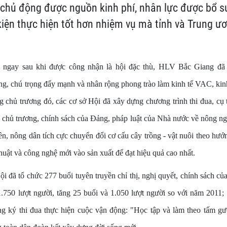
chủ động được nguồn kinh phí, nhân lực được bổ su
kiện thực hiện tốt hơn nhiệm vụ mà tỉnh và Trung ư
 ngay sau khi được công nhận là hội đặc thù, HLV Bắc Giang đã
g, chú trọng đẩy mạnh và nhân rộng phong trào làm kinh tế VAC, kinh 
chủ trương đó, các cơ sở Hội đã xây dựng chương trình thi đua, cụ t
n chủ trương, chính sách của Đảng, pháp luật của Nhà nước về nông n
ên, nông dân tích cực chuyển đổi cơ cấu cây trồng - vật nuôi theo hướ
huật và công nghệ mới vào sản xuất để đạt hiệu quả cao nhất.
 đã tổ chức 277 buổi tuyên truyền chỉ thị, nghị quyết, chính sách củ
750 lượt người, tăng 25 buổi và 1.050 lượt người so với năm 2011;
ng ký thi đua thực hiện cuộc vận động: "Học tập và làm theo tấm 