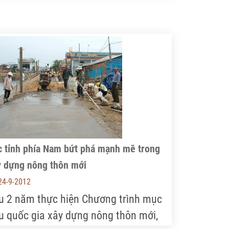
% dung tích. Nguy cơ hạn hán đang
 dọa tới sản xuất vụ đông xuân trên
a bàn tỉnh này.
c tỉnh phía Nam bứt phá mạnh mẽ trong
y dựng nông thôn mới
24-9-2012
u 2 năm thực hiện Chương trình mục
êu quốc gia xây dựng nông thôn mới,