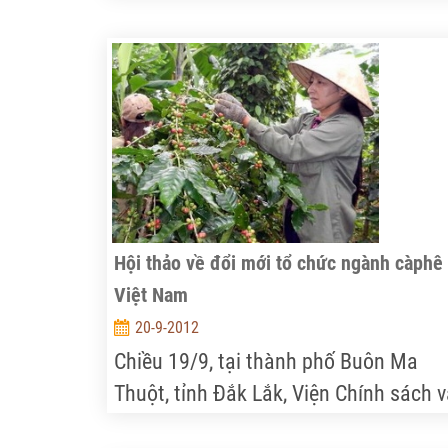
cho biết, tình hình tiêu thụ đường cát
hiện nay rất khó khăn dù giá giảm
mạnh, chỉ còn 15.000 - 15.200 đồng/k
giảm 3.000 - 3.500 đồng/kg so cùng k
năm ngoái.
Hội thảo về đổi mới tổ chức ngành càphê
Việt Nam
20-9-2012
Chiều 19/9, tại thành phố Buôn Ma
Thuột, tỉnh Đắk Lắk, Viện Chính sách 
Chiến lược phát triển nông nghiệp Nô