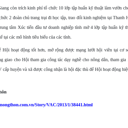
ang còn trích kinh phí tổ chức 10 lớp tập huấn kỹ thuật làm vườn ch
chức 2 đoàn chủ trang trại đi học tập, trao đổi kinh nghiệm tại Than
rung tâm Xúc tiến đầu tư doanh nghiệp tỉnh mở 4 lớp tập huấn kỹ thu
 tại các mô hình tiêu biểu của các tỉnh.
 Hội hoạt động tốt hơn, mở rộng được mạng lưới hội viên tại cơ s
 giao cho Hội tham gia công tác dạy nghề cho nông dân, tham gia
V cấp huyện và xã được công nhận là hội đặc thù để Hội hoạt động hi
thôn
tenongthon.com.vn/Story/VAC/2013/1/38441.html