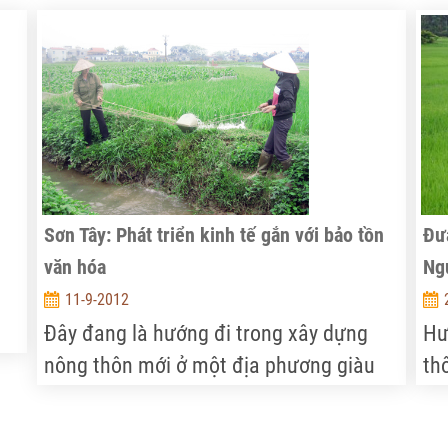
Trọng) do Ban Bí thư T.Ư chỉ đạo và 35
na
ề
xã ưu tiên đầu tư của tỉnh (trong đó có
cá
11 xã điểm cấp tỉnh).
tr
xâ
ng
củ
th
ng
ôn
Sơn Tây: Phát triển kinh tế gắn với bảo tồn
Đư
ng
văn hóa
Ngu
đị
11-9-2012
Đây đang là hướng đi trong xây dựng
Hư
nông thôn mới ở một địa phương giàu
th
bản sắc văn hóa làng quê đặc trưng của
Ea
vùng đồng bằng Bắc Bộ là thị xã Sơn
đã