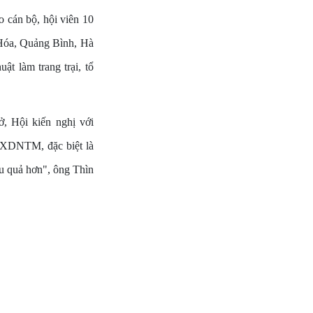
o cán bộ, hội viên 10
h Hóa, Quảng Bình, Hà
ật làm trang trại, tổ
ở, Hội kiến nghị với
 XDNTM, đặc biệt là
ệu quả hơn", ông Thìn