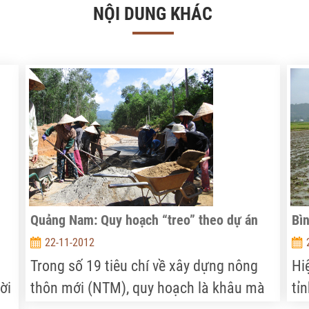
NỘI DUNG KHÁC
Quảng Nam: Quy hoạch “treo” theo dự án
Bì
22-11-2012
Trong số 19 tiêu chí về xây dựng nông
Hi
ời
thôn mới (NTM), quy hoạch là khâu mà
tỉ