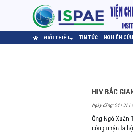
TIN TỨC
NGHIÊN CỨ
GIỚI THIỆU
HLV BẮC GIA
Ngày đăng: 24 | 01 | 
Ông Ngô Xuân T
công nhận là hội