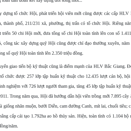
 toàn dân đoàn kết xây dựng đời sống mới...
y dựng tổ chức Hội, phát triển hội viên mới cũng được các cấp HLV
, thành phố, 211/231 xã, phường, thị trấn có tổ chức Hội. Riêng n
 triển 50 chi Hội mới, đưa tổng số chi Hội toàn tỉnh lên con số 1.41
đó, công tác xây dựng quỹ Hội cũng được chỉ đạo thường xuyên, nă
ổng số quỹ Hội toàn tỉnh lên 2.350 triệu đồng.
uyển giao tiến bộ kỹ thuật cũng là điểm mạnh của HLV Bắc Giang. Đ
tổ chức được 257 lớp tập huấn kỹ thuật cho 12.435 lượt cán bộ, hội 
inh nghiệm với 726 lượt người tham gia, tăng 45 lớp tập huấn kỹ thuậ
011. Trong năm qua, Hội đã hướng dẫn hội viên trồng mới 7.895 cây ă
là giống nhãn muộn, bưởi Diễn, cam đường Canh, mít lai, chuối tiêu; c
nâng cấp cải tạo 1.792ha ao hồ thủy sản. Hiện, toàn tỉnh có 1.104 hộ 
 đồng/năm.