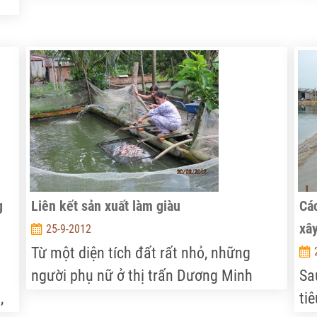
các địa phương của tỉnh Quảng Nam,
30
nhất là các xã ven biển, đang vướng
đe
),
nhất. Từ đó, việc thực hiện các tiêu chí
đị
ì
khác đang gặp rất nhiều khó khăn.
ìm
lâu
g
Liên kết sản xuất làm giàu
Cá
xâ
25-9-2012
Từ một diện tích đất rất nhỏ, những
người phụ nữ ở thị trấn Dương Minh
Sa
,
Châu (Tây Ninh) đã liên kết sản xuất
ti