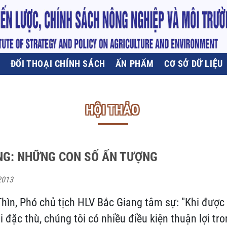
U
ĐỐI THOẠI CHÍNH SÁCH
ẤN PHẨM
CƠ SỞ DỮ LIỆU
HỘI THẢO
NG: NHỮNG CON SỐ ẤN TƯỢNG
2013
hìn, Phó chủ tịch HLV Bắc Giang tâm sự: "Khi được
 đặc thù, chúng tôi có nhiều điều kiện thuận lợi tro