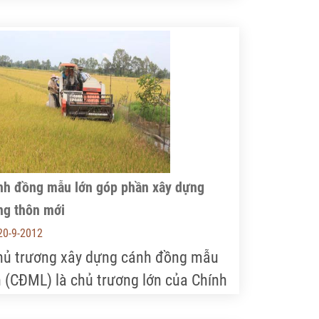
 mặt nông thôn tại các tỉnh, thành
ía Nam bước đầu có sự khởi sắc,
ong đó đổi thay lớn nhất là cơ sở hạ
ng nông thôn.
nh đồng mẫu lớn góp phần xây dựng
ng thôn mới
20-9-2012
hủ trương xây dựng cánh đồng mẫu
n (CĐML) là chủ trương lớn của Chính
ủ cũng như của tỉnh Đồng Tháp. Hiện