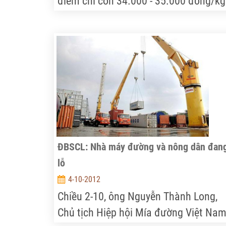
điểm chỉ còn 34.000 - 35.000 đồng/kg
đã khiến người chăn nuôi lao đao vì lỗ
nặng. Tại huyện Thống Nhất (Đồng Nai
nhiều chủ trang trại đã “treo” chuồng v
không thể cầm cự được. Vì vậy, việc t
những giải pháp trước mắt cũng như 
dài nhằm cứu ngành chăn nuôi đang
được địa phương đặc biệt quan tâm.
Nhiều giải pháp được đưa ra.
ĐBSCL: Nhà máy đường và nông dân đan
lỗ
4-10-2012
Chiều 2-10, ông Nguyễn Thành Long,
Chủ tịch Hiệp hội Mía đường Việt Nam