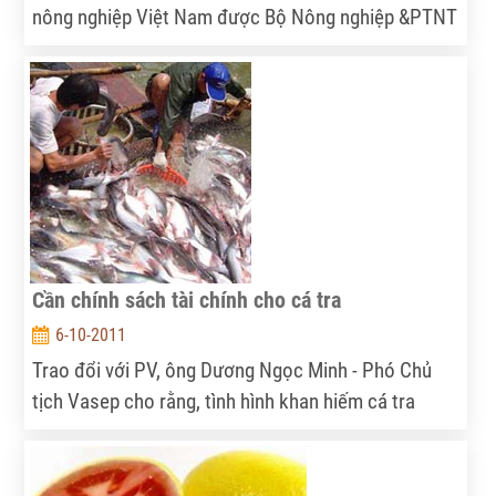
nông nghiệp Việt Nam được Bộ Nông nghiệp &PTNT
phối hợp với các tập đoàn đa quốc gia tổ chức tại
Thành phố Hồ Chí Minh mới đây nhận định: Việc
triển khai mởi rộng các liên kết công – tư theo từng
ngành hàng đang được xem là một tín hiệu mừng để
ngành nông nghiệp Việt Nam đi vào quỹ đạo chuyên
nghiệp.
Cần chính sách tài chính cho cá tra
6-10-2011
Trao đổi với PV, ông Dương Ngọc Minh - Phó Chủ
tịch Vasep cho rằng, tình hình khan hiếm cá tra
nguyên liệu đang ngày càng trở nên trầm trọng và
để hóa giải khó khăn này thì DN và nông dân cần có
những cái bắt tay thân thiện với nhau.