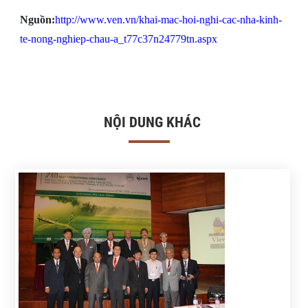
Nguồn:
http://www.ven.vn/khai-mac-hoi-nghi-cac-nha-kinh-
te-nong-nghiep-chau-a_t77c37n24779tn.aspx
NỘI DUNG KHÁC