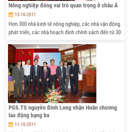
Nông nghiệp đóng vai trò quan trọng ở châu Á
13-10-2011
Hơn 300 nhà kinh tế nông nghiệp, các nhà vận động
phát triển, các nhà hoạch định chính sách đến từ 30
quốc gia và vùng lành thổ trên thế giới đã dự Hội
nghị quốc tế các nhà kinh tế nông nghiệp châu Á lần
thứ 7 (ASAE) diễn ra tại Hà Nội trong 3 ngày 13 đến
15/10.
PGS.TS nguyễn Đình Long nhận Huân chương
lao động hạng ba
11-10-2011