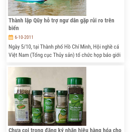
Thành lập Qũy hỗ trợ ngư dân gặp rủi ro trên
biển
6-10-2011
Ngày 5/10, tại Thành phố Hồ Chí Minh, Hội nghề cá
Việt Nam (Tổng cục Thủy sản) tổ chức họp báo giới
thiệu về thành lập “Quỹ hỗ trợ ngư dân gặp rủi ro
trên biển” nhằm hỗ trợ cho ngư dân làm nghề khai
thác thủy sản trên biển, các con tàu làm dịch vụ hậu
cần trên vùng biển Trường Sa, Hoàng Sa gặp rủi ro
thiệt hại do thiên tai, do tàu thuyền nước ngoài bắt
giữ, cướp phá tài sản.
Chưa coi trọng đăng ký nhãn hiệu hàng hóa cho