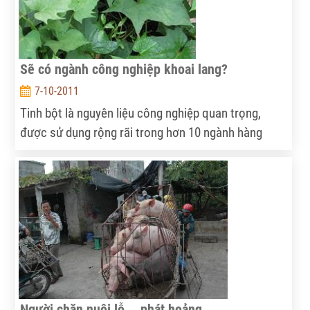
Sẽ có ngành công nghiệp khoai lang?
7-10-2011
Tinh bột là nguyên liệu công nghiệp quan trọng,
được sử dụng rộng rãi trong hơn 10 ngành hàng
thực phẩm, y dược, dệt may... Hơn 20 năm nay, thế
giới ngày càng coi trọng công nghiệp chế biến tinh
bột. Đến nay, công nghệ chế biến tinh bột ở các
nước tiên tiến đã hướng tới sản xuất lớn.
Người chăn nuôi lỗ... phát hoảng