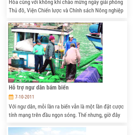
Hòa cùng với không khí chào mừng ngày giải phóng
Thủ đô, Viện Chiến lược và Chính sách Nông nghiệp
Phát triển nông thôn (IPSARD) đón nhận một tin vui
khi đồng chí Phó Giáo sư – Tiến sỹ Nguyễn Đình
Long – phó Viện trưởng IPSARD được Nhà nước
Cộng hòa xã hội chủ nghĩa Việt Nam tặng Huân
chương Lao động hạng III. Lễ trao tặng đã được tổ
chức trọng thể tại hội trường Viện vào chiều
10/10/2011.
Hỗ trợ ngư dân bám biển
7-10-2011
Với ngư dân, mỗi lần ra biển vẫn là một lần đặt cược
tính mạng trên đầu ngọn sóng. Thế nhưng, giờ đây
họ đã không còn đơn độc, vì đằng sau họ là cả cộng
đồng đang hướng về với những hành động thiết thực