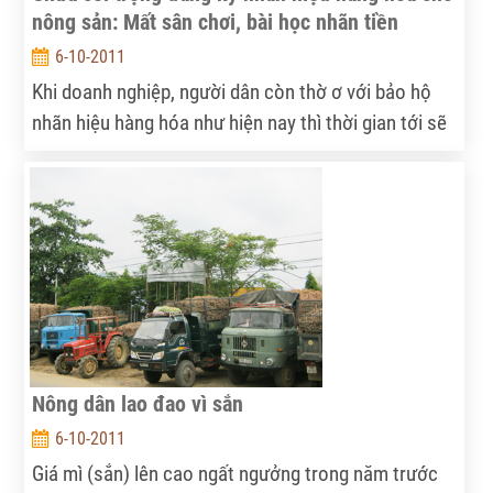
nông sản: Mất sân chơi, bài học nhãn tiền
6-10-2011
Khi doanh nghiệp, người dân còn thờ ơ với bảo hộ
nhãn hiệu hàng hóa như hiện nay thì thời gian tới sẽ
còn nhiều nhãn hiệu nông sản Việt Nam rơi vào tay
các công ty nước ngoài như số phận của nhãn hiệu
càphê Buôn Ma Thuột (Đắk Lắk).
Nông dân lao đao vì sắn
6-10-2011
Giá mì (sắn) lên cao ngất ngưởng trong năm trước