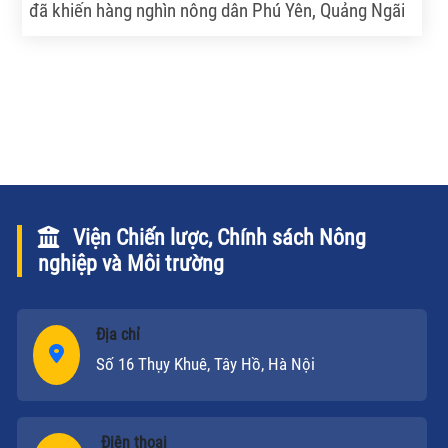
đã khiến hàng nghìn nông dân Phú Yên, Quảng Ngãi
đua nhau mở rộng diện tích. Tuy nhiên, những ngày
mưa vừa qua, nhiều diện tích sắn có nguy cơ thối củ,
trong khi việc tiêu thụ khó khăn khiến người trồng
sắn lao đao.
Viện Chiến lược, Chính sách Nông
nghiệp và Môi trường
Địa chỉ
Số 16 Thụy Khuê, Tây Hồ, Hà Nội
Điện thoại