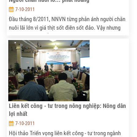
7-10-2011
Đầu tháng 8/2011, NNVN từng phản ánh người chăn
nuôi lãi lớn vì giá thịt sốt điên sốt đảo. Vậy nhưng
niềm vui ngắn chẳng tày gang, chỉ hơn một tháng trở
lại đây, thị trường thịt như bị “sặc nước” khi liên tục
lao dốc không phanh. Nông dân thì ngơ ngác như từ
thiên đường rơi xuống địa ngục.
Liên kết công - tư trong nông nghiệp: Nông dân
lợi nhất
7-10-2011
Hội thảo Triển vọng liên kết công - tư trong ngành