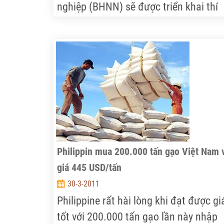
nghiệp (BHNN) sẽ được triển khai thí
điểm tại 21 tỉnh thành theo Quyết địn
số 315/QĐ-TTg của Thủ tướng Chính
phủ.
Philippin mua 200.000 tấn gạo Việt Nam 
giá 445 USD/tấn
30-3-2011
Philippine rất hài lòng khi đạt được gi
tốt với 200.000 tấn gạo lần này nhập