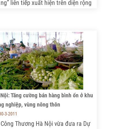
ng” liên tiếp xuất hiện trên diện rộng
Tây Nguyên, nhiều nơi lượng mưa đo
ợc lên đến 177,4mm. Những cơn mưa
y đã giải đại hạn cho người trồng cà
ê.
 Nội: Tăng cường bán hàng bình ổn ở khu
ng nghiệp, vùng nông thôn
30-3-2011
 Công Thương Hà Nội vừa đưa ra Dự