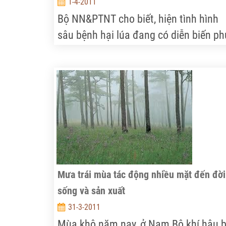
1-4-2011
Bộ NN&PTNT cho biết, hiện tình hình
sâu bệnh hại lúa đang có diễn biến p
tạp. Các địa phương đang đẩy mạnh
các giải pháp để phòng, trừ sâu bệnh
hại lúa.
Mưa trái mùa tác động nhiều mặt đến đời
sống và sản xuất
31-3-2011
Mùa khô năm nay, ở Nam Bộ khí hậu b