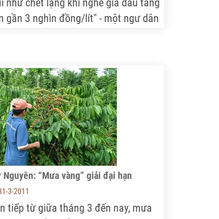
ui như chết lặng khi nghe giá dầu tăng
n gần 3 nghìn đồng/lít" - một ngư dân
o chúng tôi hay. Không khí ngột ngạt
ải khắp những làng chài ven biển nơi
úng tôi đi qua. Trên bến, dưới thuyền,
iều ngư phủ đang lục tục tháo gỡ ngư
..
 Nguyên: “Mưa vàng” giải đại hạn
31-3-2011
ên tiếp từ giữa tháng 3 đến nay, mưa