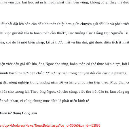
 tế vừa qua, bài học rút ra là muốn phát triển bền vững, không có gì thay thế đượ
iết phải đặt lên bàn cân để tính toán thiệt hơn giữa chuyện giữ đất lúa và phát triể
, thì việc giữ đất lúa là hoàn toàn cần thiết”, Cục trưởng Cục Trồng trọt Nguyễn 
lúa, coi đó là một biện pháp, kể cả trước mắt và lâu dài, giữ được diện tích ít nhấ
hiện việc đấu giá đất lúa, ông Ngọc cho rằng, hoàn toàn có thể thực hiện được, bởi l
 minh bạch thì mới hạn chế được sự tùy tiện trong chuyển đổi của các địa phương, 
g đất nông nghiệp trong những năm tới và hàng chục năm tiếp theo. Mục đích cu
t lúa cho tương lai. Theo ông Ngọc, xét cho cùng, việc thu hút đầu tư, làm công ng
n với nhau, vì cùng chung mục đích là phát triển kinh tế.
iện tử Đảng Cộng sản
g.vn/cpv/Modules/News/NewsDetail.aspx?co_id=30065&cn_id=452896