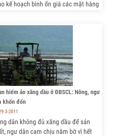
ảo kế hoạch bình ổn giá các mặt hàng
iết yếu năm 2011 để UBND TP. Hà Nội
ê duyệt. Theo đó, có những điểm mới
ằm phát huy hơn nữa hiệu quả bình
 các mặt hàng thiết yếu, đồng thời
ng cường các điểm bán tại các khu
ng nghiệp, vùng nông thôn.
an hiếm ảo xăng dầu ở ĐBSCL: Nông, ngư
n khốn đốn
29-3-2011
ng dân không đủ xăng dầu để sản
ất, ngư dân cam chịu nằm bờ vì hết