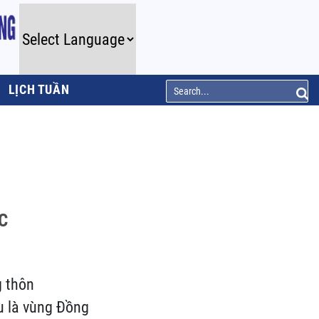
LỊCH TUẦN
C
g thôn
u là vùng Đồng