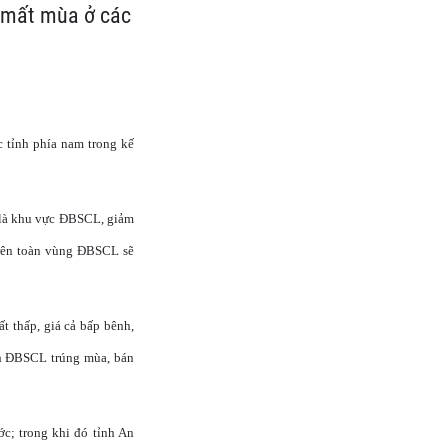
i mất mùa ở các
 tỉnh phía nam trong kế
t là khu vực ĐBSCL, giảm
 trên toàn vùng ĐBSCL sẽ
t thấp, giá cả bấp bênh,
ỉnh ĐBSCL trúng mùa, bán
ớc; trong khi đó tỉnh An