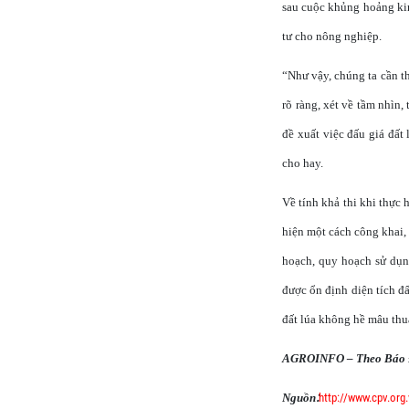
sau cuộc khủng hoảng kinh
tư cho nông nghiệp.
“Như vậy, chúng ta cần th
rõ ràng, xét về tầm nhìn
đề xuất việc đấu giá đất 
cho hay.
Về tính khả thi khi thực 
hiện một cách công khai,
hoạch, quy hoạch sử dụn
được ổn định diện tích đấ
đất lúa không hề mâu thuẫ
AGROINFO – Theo Báo Đ
:
Nguồn
http://www.cpv.or