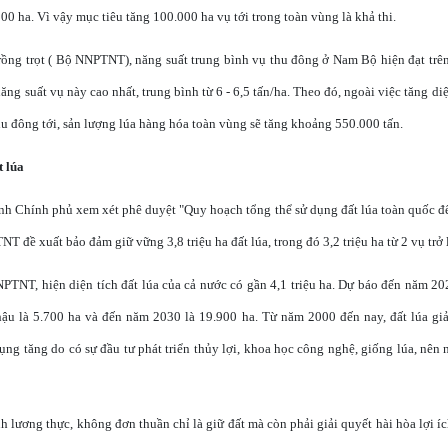
0 ha. Vì vậy mục tiêu tăng 100.000 ha vụ tới trong toàn vùng là khả thi.
ồng trọt ( Bộ NNPTNT), năng suất trung bình vụ thu đông ở Nam Bộ hiện đạt trên
ăng suất vụ này cao nhất, trung bình từ 6 - 6,5 tấn/ha. Theo đó, ngoài việc tăng di
hu đông tới, sản lượng lúa hàng hóa toàn vùng sẽ tăng khoảng 550.000 tấn.
t lúa
h Chính phủ xem xét phê duyệt "Quy hoạch tổng thể sử dụng đất lúa toàn quốc đ
 đề xuất bảo đảm giữ vững 3,8 triệu ha đất lúa, trong đó 3,2 triệu ha từ 2 vụ trở 
TNT, hiện diện tích đất lúa của cả nước có gần 4,1 triệu ha. Dự báo đến năm 202
hậu là 5.700 ha và đến năm 2030 là 19.900 ha. Từ năm 2000 đến nay, đất lúa gi
dụng tăng do có sự đầu tư phát triển thủy lợi, khoa học công nghệ, giống lúa, nên
lương thực, không đơn thuần chỉ là giữ đất mà còn phải giải quyết hài hòa lợi íc