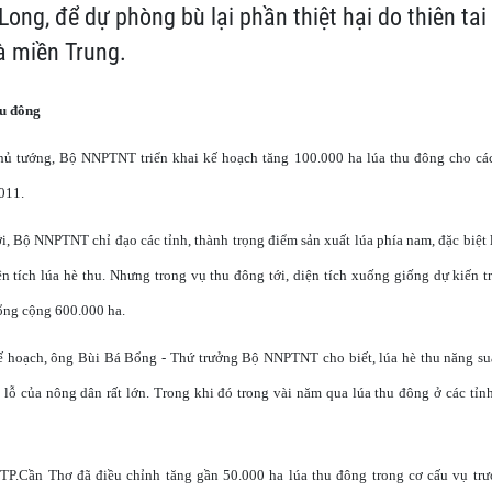
ong, để dự phòng bù lại phần thiệt hại do thiên ta
à miền Trung.
hu đông
hủ tướng, Bộ NNPTNT triển khai kế hoạch tăng 100.000 ha lúa thu đông cho các
011.
tới, Bộ NNPTNT chỉ đạo các tỉnh, thành trọng điểm sản xuất lúa phía nam, đặc biệ
ện tích lúa hè thu. Nhưng trong vụ thu đông tới, diện tích xuống giống dự kiến
tổng cộng 600.000 ha.
kế hoạch, ông Bùi Bá Bổng - Thứ trưởng Bộ NNPTNT cho biết, lúa hè thu năng suấ
a lỗ của nông dân rất lớn. Trong khi đó trong vài năm qua lúa thu đông ở các t
 TP.Cần Thơ đã điều chỉnh tăng gần 50.000 ha lúa thu đông trong cơ cấu vụ trư