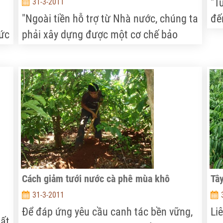
"T
31-3-2011
"Ngoài tiền hỗ trợ từ Nhà nước, chúng ta
đế
hức
phải xây dựng được một cơ chế bảo
ch
hiểm cho ngành nông nghiệp một cách
tr
phù hợp", chuyên gia kinh tế, TS Lê Đăng
ch
Doanh nói.
nh
cụ.
Cách giảm tưới nước cà phê mùa khô
Tây
31-3-2011
Để đáp ứng yêu cầu canh tác bền vững,
Li
ất