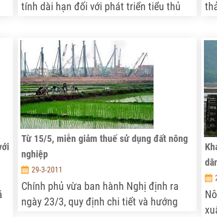
tính dài hạn đối với phát triển tiểu thủ
th
h
công nghiệp, ngành nghề nông thôn thời
th
gian qua, hoạt động khuyến công tại
ph
nhiều địa phương trên cả nước đã thu
nh
được nhiều kết quả tích cực, góp phần
ổn
chuyển dịch cơ cấu kinh tế theo hướng
tă
công nghiệp hóa, giải quyết việc làm và
cô
tăng thu nhập cho người dân nông thôn.
Từ 15/5, miễn giảm thuế sử dụng đất nông
với
Kh
nghiệp
dâ
29-3-2011
Chính phủ vừa ban hành Nghị định ra
á
Nô
ngày 23/3, quy định chi tiết và hướng
xu