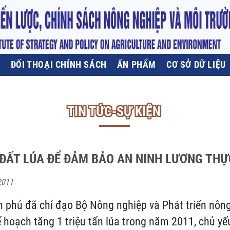
U
ĐỐI THOẠI CHÍNH SÁCH
ẤN PHẨM
CƠ SỞ DỮ LIỆU
TIN TỨC-SỰ KIỆN
 ĐẤT LÚA ĐỂ ĐẢM BẢO AN NINH LƯƠNG THỰ
2011
 phủ đã chỉ đạo Bộ Nông nghiệp và Phát triển nôn
hoạch tăng 1 triệu tấn lúa trong năm 2011, chủ yế