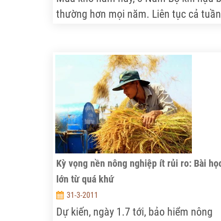
thường hơn mọi năm. Liên tục cả tuần
nay, trời nhiều mây và mưa rải rác kh
nhiều tỉnh thành. Mưa trái mùa với
lượng mưa khá nhiều đã làm cho khí
hậu trong vùng dịu mát, hàng chục n
ha lúa xuân hè, rau màu đã tránh đượ
hạn, mặn xâm nhập nhưng bên cạnh 
cũng không ít hộ dân phải rơi vào cản
trắng tay vì mưa.
Kỳ vọng nền nông nghiệp ít rủi ro: Bài họ
lớn từ quá khứ
31-3-2011
Dự kiến, ngày 1.7 tới, bảo hiểm nông