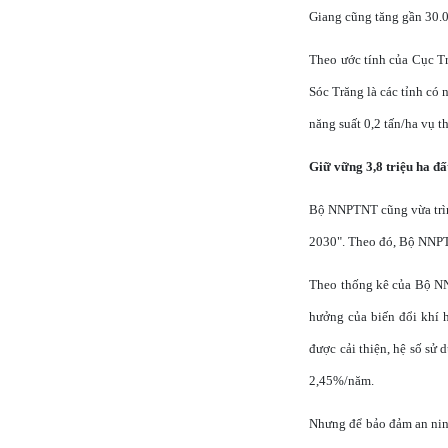
Giang cũng tăng gần 30.00
Theo ước tính của Cục Tr
Sóc Trăng là các tỉnh có n
năng suất 0,2 tấn/ha vụ t
Giữ vững 3,8 triệu ha đấ
Bộ NNPTNT cũng vừa trìn
2030". Theo đó, Bộ NNPTNT
Theo thống kê của Bộ NNP
hưởng của biến đổi khí 
được cải thiện, hệ số sử 
2,45%/năm.
Nhưng để bảo đảm an ninh 