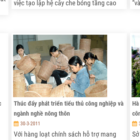
việc tạo lập hệ cây che bóng tầng cao
“và
hợp lý trong các vườn cà phê là điều cần
ở 
ắp
thiết.
đư
nà
ph
gàn
c
đó
h
c
Thúc đẩy phát triển tiểu thủ công nghiệp và
Hà
ngành nghề nông thôn
cô
30-3-2011
Với hàng loạt chính sách hỗ trợ mang
Sở