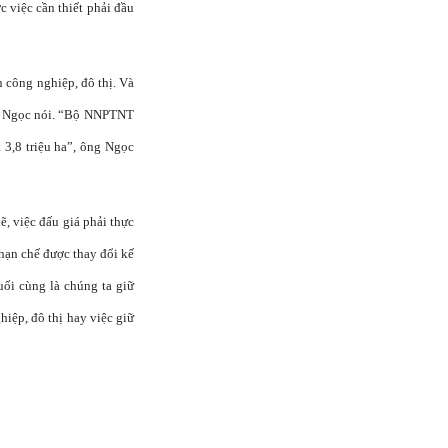
c việc cần thiết phải đầu
n công nghiệp, đô thị. Và
Trí Ngọc nói. “Bộ NNPTNT
t 3,8 triệu ha”, ông Ngọc
ẽ, việc đấu giá phải thực
hạn chế được thay đổi kế
ối cùng là chúng ta giữ
hiệp, đô thị hay việc giữ