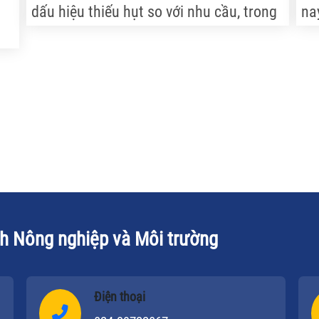
dấu hiệu thiếu hụt so với nhu cầu, trong
na
khi các trang trại lại không có ý định mở
hà
i
rộng đầu tư do chi phí quá cao.
ch
củ
ch Nông nghiệp và Môi trường
Điện thoại