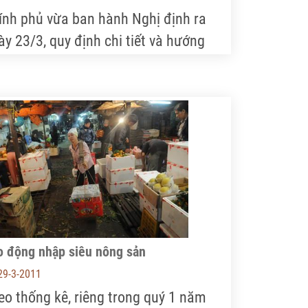
ính phủ vừa ban hành Nghị định ra
ày 23/3, quy định chi tiết và hướng
n thi hành Nghị quyết ra ngày
/11/2010 của Quốc hội về miễn, giảm
uế sử dụng đất nông nghiệp.
o động nhập siêu nông sản
29-3-2011
eo thống kê, riêng trong quý 1 năm