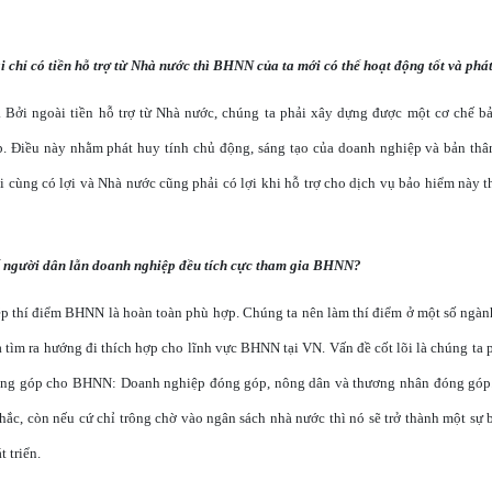
i chỉ có tiền hỗ trợ từ Nhà nước thì BHNN của ta mới có thể hoạt động tốt và phát
. Bởi ngoài tiền hỗ trợ từ Nhà nước, chúng ta phải xây dựng được một cơ chế 
. Điều này nhằm phát huy tính chủ động, sáng tạo của doanh nghiệp và bản thâ
i cùng có lợi và Nhà nước cũng phải có lợi khi hỗ trợ cho dịch vụ bảo hiểm này th
ể người dân lẫn doanh nghiệp đều tích cực tham gia BHNN?
ép thí điểm BHNN là hoàn toàn phù hợp. Chúng ta nên làm thí điểm ở một số ngà
à tìm ra hướng đi thích hợp cho lĩnh vực BHNN tại VN. Vấn đề cốt lõi là chúng ta 
óng góp cho BHNN: Doanh nghiệp đóng góp, nông dân và thương nhân đóng góp.
hắc, còn nếu cứ chỉ trông chờ vào ngân sách nhà nước thì nó sẽ trở thành một sự b
 triển.