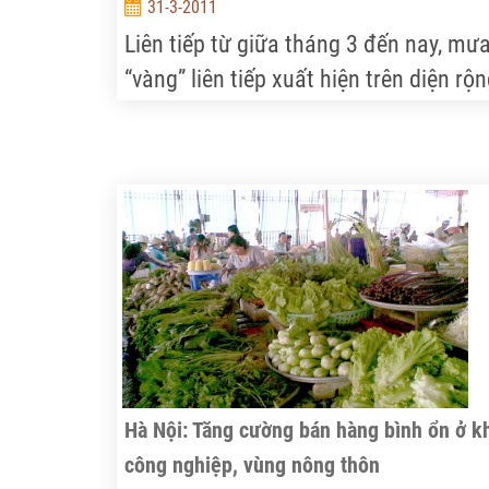
31-3-2011
Liên tiếp từ giữa tháng 3 đến nay, mư
“vàng” liên tiếp xuất hiện trên diện rộ
ở Tây Nguyên, nhiều nơi lượng mưa đo
được lên đến 177,4mm. Những cơn m
này đã giải đại hạn cho người trồng c
phê.
Hà Nội: Tăng cường bán hàng bình ổn ở k
công nghiệp, vùng nông thôn