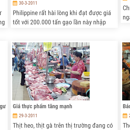
30-3-2011
Ch
ự
Philippine rất hài lòng khi đạt được giá
ng
ng
tốt với 200.000 tấn gạo lần này nhập
dẫ
ội
của Việt Nam và dự kiến sẽ mua nhiều
24
ới
hơn gạo của chúng ta trong quý 2.
th
ngư
Giá thực phẩm tăng mạnh
Bá
29-3-2011
Thịt heo, thịt gà trên thị trường đang có
Th