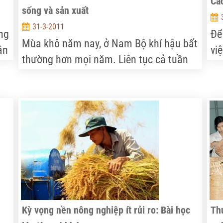
Cá
sống và sản xuất
31-3-2011
ăng
Để
Mùa khô năm nay, ở Nam Bộ khí hậu bất
ân
vi
thường hơn mọi năm. Liên tục cả tuần
t
hợ
nay, trời nhiều mây và mưa rải rác khắp
thi
nhiều tỉnh thành. Mưa trái mùa với
n,
lượng mưa khá nhiều đã làm cho khí
gư
hậu trong vùng dịu mát, hàng chục ngàn
ha lúa xuân hè, rau màu đã tránh được
hạn, mặn xâm nhập nhưng bên cạnh đó
cũng không ít hộ dân phải rơi vào cảnh
trắng tay vì mưa.
Kỳ vọng nền nông nghiệp ít rủi ro: Bài học
Thú