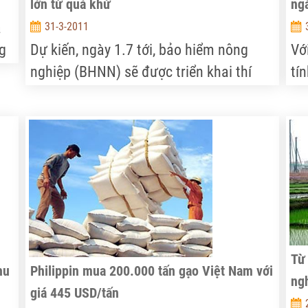
lớn từ quá khứ
ng
a
31-3-2011
ng
Dự kiến, ngày 1.7 tới, bảo hiểm nông
Vớ
nghiệp (BHNN) sẽ được triển khai thí
tín
ưa
điểm tại 21 tỉnh thành theo Quyết định
cô
à
số 315/QĐ-TTg của Thủ tướng Chính
gi
phủ.
nh
đư
ch
cô
tă
Từ
hu
Philippin mua 200.000 tấn gạo Việt Nam với
ng
giá 445 USD/tấn