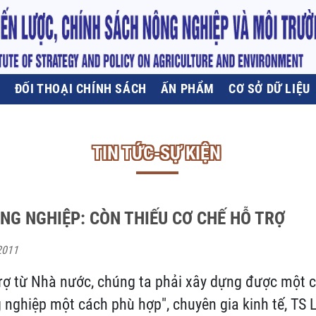
U
ĐỐI THOẠI CHÍNH SÁCH
ẤN PHẨM
CƠ SỞ DỮ LIỆU
TIN TỨC-SỰ KIỆN
NG NGHIỆP: CÒN THIẾU CƠ CHẾ HỖ TRỢ
2011
trợ từ Nhà nước, chúng ta phải xây dựng được một 
nghiệp một cách phù hợp", chuyên gia kinh tế, TS