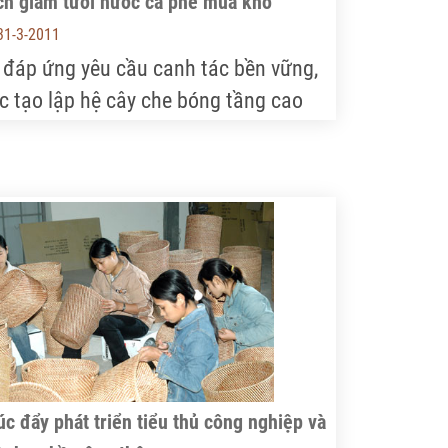
ch giảm tưới nước cà phê mùa khô
31-3-2011
 đáp ứng yêu cầu canh tác bền vững,
ệc tạo lập hệ cây che bóng tầng cao
p lý trong các vườn cà phê là điều cần
ết.
c đẩy phát triển tiểu thủ công nghiệp và