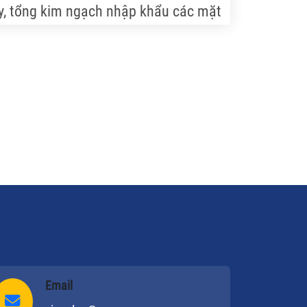
y, tổng kim ngạch nhập khẩu các mặt
ng nông nghiệp vẫn ở mức rất cao và
iếm đáng kể trong tỷ trọng nhập siêu
a nền kinh tế.
Email