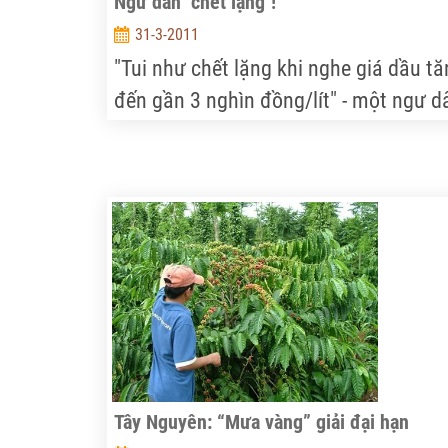
Ngư dân "chết lặng"!
31-3-2011
"Tui như chết lặng khi nghe giá dầu t
đến gần 3 nghìn đồng/lít" - một ngư d
cho chúng tôi hay. Không khí ngột ngạ
trải khắp những làng chài ven biển nơi
chúng tôi đi qua. Trên bến, dưới thuyề
nhiều ngư phủ đang lục tục tháo gỡ n
cụ...
Tây Nguyên: “Mưa vàng” giải đại hạn