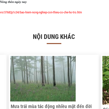
ông thôn ngày nay
.vn/37682p1c34/bao-hiem-nong-nghiep-con-thieu-co-che-ho-tro.htm
NỘI DUNG KHÁC
Mưa trái mùa tác động nhiều mặt đến đời