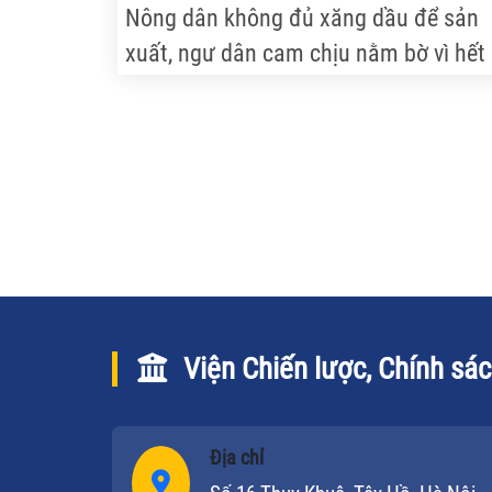
Nông dân không đủ xăng dầu để sản
xuất, ngư dân cam chịu nằm bờ vì hết
dầu ra khơi là vấn đề thời sự nhức nhố
ở ĐBSCL hiện nay khi hàng loạt cửa
hàng xăng dầu đang hạn chế bán ra.
Viện Chiến lược, Chính sá
Địa chỉ