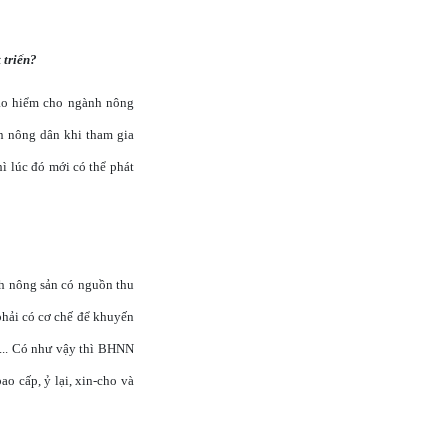
 triển?
bảo hiểm cho ngành nông
n nông dân khi tham gia
ì lúc đó mới có thể phát
nh nông sản có nguồn thu
phải có cơ chế để khuyến
.. Có như vậy thì BHNN
ao cấp, ỷ lại, xin-cho và