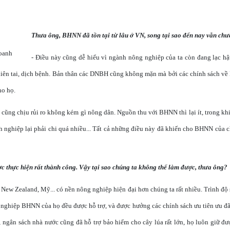
Thưa ông, BHNN đã tồn tại từ lâu ở VN, song tại sao đến nay vẫn chưa
oanh
- Điều này cũng dễ hiểu vì ngành nông nghiệp của ta còn đang lạc h
 thiên tai, dịch bệnh. Bản thân các DNBH cũng không mặn mà bởi các chính sách v
ho họ.
ng chịu rủi ro không kém gì nông dân. Nguồn thu với BHNN thì lại ít, trong khi
nh nghiệp lại phải chi quá nhiều... Tất cả những điều này đã khiến cho BHNN của c
 thực hiện rất thành công. Vậy tại sao chúng ta không thể làm được, thưa ông?
 New Zealand, Mỹ... có nền nông nghiệp hiện đại hơn chúng ta rất nhiều. Trình độ 
 nghiệp BHNN của họ đều được hỗ trợ, và được hưởng các chính sách ưu tiên ưu đãi
, ngân sách nhà nước cũng đã hỗ trợ bảo hiểm cho cây lúa rất lớn, họ luôn giữ đư