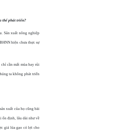
 thể phát triển?
ậu. Sản xuất nông nghiệp
ề BHNN hiện chưa thực sự
 chỉ cần mất mùa hay rủi
húng ta không phát triển
sản xuất của họ cũng bài
 ổn định, lâu dài như về
ợc giá lúa gạo có lợi cho