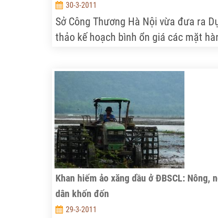
30-3-2011
Sở Công Thương Hà Nội vừa đưa ra D
thảo kế hoạch bình ổn giá các mặt hà
thiết yếu năm 2011 để UBND TP. Hà N
phê duyệt. Theo đó, có những điểm m
nhằm phát huy hơn nữa hiệu quả bình
ổn các mặt hàng thiết yếu, đồng thời
tăng cường các điểm bán tại các khu
công nghiệp, vùng nông thôn.
Khan hiếm ảo xăng dầu ở ĐBSCL: Nông, 
dân khốn đốn
29-3-2011