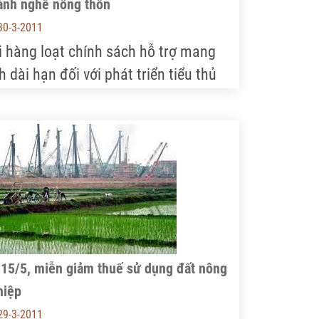
ành nghề nông thôn
30-3-2011
i hàng loạt chính sách hỗ trợ mang
h dài hạn đối với phát triển tiểu thủ
ng nghiệp, ngành nghề nông thôn thời
an qua, hoạt động khuyến công tại
iều địa phương trên cả nước đã thu
ợc nhiều kết quả tích cực, góp phần
uyển dịch cơ cấu kinh tế theo hướng
ng nghiệp hóa, giải quyết việc làm và
ng thu nhập cho người dân nông thôn.
 15/5, miễn giảm thuế sử dụng đất nông
hiệp
29-3-2011