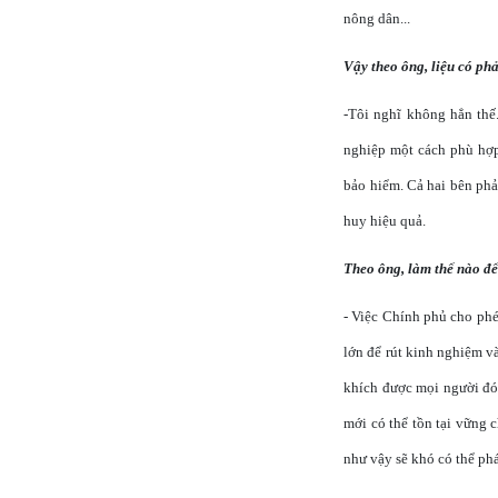
nông dân...
Vậy theo ông, liệu có phả
-Tôi nghĩ không hẳn thế
nghiệp một cách phù hợp
bảo hiểm. Cả hai bên phả
huy hiệu quả.
Theo ông, làm thế nào đ
- Việc Chính phủ cho ph
lớn để rút kinh nghiệm v
khích được mọi người đ
mới có thể tồn tại vững c
như vậy sẽ khó có thể phát