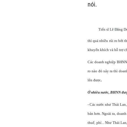
nói.
Tiến sĩ Lê Đăng D
thì quá nhiều rủi ro bởi
khuyến khích và hỗ trợ c
Các doanh nghiệp BHNN cũ
ro nào đó xảy ra thì doa
lên được
.
Ở nhiều nước, BHNN được
- Các nước như Thái Lan,
bản hơn. Ngoài ra, doanh
thuế, phí... Như Thái Lan