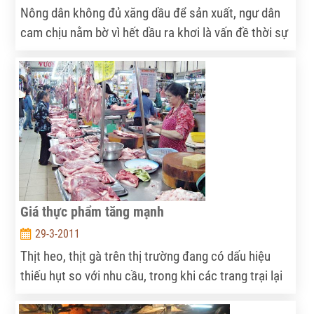
Nông dân không đủ xăng dầu để sản xuất, ngư dân
cam chịu nằm bờ vì hết dầu ra khơi là vấn đề thời sự
nhức nhối ở ĐBSCL hiện nay khi hàng loạt cửa hàng
xăng dầu đang hạn chế bán ra.
Giá thực phẩm tăng mạnh
29-3-2011
Thịt heo, thịt gà trên thị trường đang có dấu hiệu
thiếu hụt so với nhu cầu, trong khi các trang trại lại
không có ý định mở rộng đầu tư do chi phí quá cao.