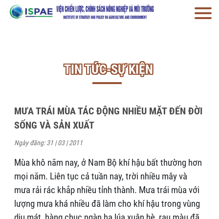
TIN TỨC-SỰ KIỆN
MƯA TRÁI MÙA TÁC ĐỘNG NHIỀU MẶT ĐẾN ĐỜI
SỐNG VÀ SẢN XUẤT
Ngày đăng: 31 | 03 | 2011
Mùa khô năm nay, ở Nam Bộ khí hậu bất thường hơn
mọi năm. Liên tục cả tuần nay, trời nhiều mây và
mưa rải rác khắp nhiều tỉnh thành. Mưa trái mùa với
lượng mưa khá nhiều đã làm cho khí hậu trong vùng
dịu mát, hàng chục ngàn ha lúa xuân hè, rau màu đã