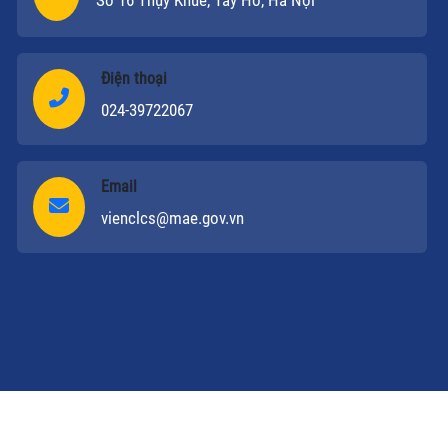
Số 16 Thụy Khuê, Tây Hồ, Hà Nội
Điện thoại
024-39722067
Email
vienclcs@mae.gov.vn