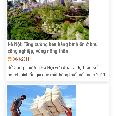
tế theo hướng công nghiệp hóa, giải quyết việc làm
và tăng thu nhập cho người dân nông thôn.
Hà Nội: Tăng cường bán hàng bình ổn ở khu
công nghiệp, vùng nông thôn
30-3-2011
Sở Công Thương Hà Nội vừa đưa ra Dự thảo kế
hoạch bình ổn giá các mặt hàng thiết yếu năm 2011
để UBND TP. Hà Nội phê duyệt. Theo đó, có những
điểm mới nhằm phát huy hơn nữa hiệu quả bình ổn
các mặt hàng thiết yếu, đồng thời tăng cường các
điểm bán tại các khu công nghiệp, vùng nông thôn.