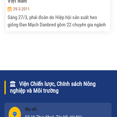
Việt Nam
29-3-2011
Sáng 27/3, phái đoàn do Hiệp hội sản xuất heo
giống Đan Mạch Danbred gồm 22 chuyên gia ngành
sản xuất heo giống bao gồm cả nhà sản xuất và các
chuyên gia nghiên cứu đã đến Hà Nội. Nhân sự kiện
này, chiều nay (28/3), Đại sứ quán Đan Mạch đã có
buổi họp báo.
Viện Chiến lược, Chính sách Nông
nghiệp và Môi trường
Địa chỉ