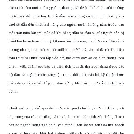
diện tích tôm mới xuống giống thường rất dễ bị “xốc” do môi trường
nước thay đổi, tôm hay bị nổi đầu, nếu không có biện pháp xử lý kịp
thời sẽ dẫn đến thiệt hại nặng cho người nuôi. Những năm trước, sau
mỗi trận mưa lớn trái mùa có khi hàng trăm ha tôm sú của người dân bị
thiệt hại hoàn toàn. Trong đợt mưa trái mùa này, dù chưa có số liệu ảnh
hưởng nhưng theo một số hộ nuôi tôm ở Vĩnh Châu thì đã có dấu hiệu
tôm thiệt hại như tôm tấp vào bờ, mò dưới đáy ao có hiện tượng tôm
chết... Việc chăm sóc bảo vệ diện tích tôm đã thả nuôi đang được các
hộ dân và ngành chức năng tập trung đối phó, cán bộ kỹ thuật được
điều động về cơ sở để giúp dân xử lý khi xảy ra sự cố tôm bị dịch
bệnh.
Thiệt hại nặng nhất qua đợt mưa vừa qua là tại huyện Vĩnh Châu, nơi
tập trung của các hộ trồng hành và làm muối của tỉnh Sóc Trăng. Theo
cán bộ ngành Nông nghiệp huyện Vĩnh Châu, do vụ hành đã thu hoạch
xong cơ bản nên thiệt hại không nhiều, chỉ có một số ít hộ đã thu