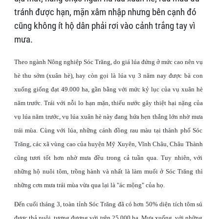
tránh được hạn, mặn xâm nhập nhưng bên cạnh đó
cũng không ít hộ dân phải rơi vào cảnh trắng tay vì
mưa.
Theo ngành Nông nghiệp Sóc Trăng, do giá lúa đứng ở mức cao nên vụ
hè thu sớm (xuân hè), hay còn gọi là lúa vụ 3 năm nay được bà con
xuống giống đạt 49.000 ha, gần bằng với mức kỷ lục của vụ xuân hè
năm trước. Trái với nỗi lo hạn mặn, thiếu nước gây thiệt hại nặng của
vụ lúa năm trước, vụ lúa xuân hè này đang hứa hẹn thắng lớn nhờ mưa
trái mùa. Cùng với lúa, những cánh đồng rau màu tại thành phố Sóc
Trăng, các xã vùng cao của huyện Mỹ Xuyên, Vĩnh Châu, Châu Thành
cũng tươi tốt hơn nhờ mưa đều trong cả tuần qua. Tuy nhiên, với
những hộ nuôi tôm, trồng hành và nhất là làm muối ở Sóc Trăng thì
những cơn mưa trái mùa vừa qua lại là "ác mộng" của họ.
Đến cuối tháng 3, toàn tỉnh Sóc Trăng đã có hơn 50% diện tích tôm sú
được thả nuôi, tương đương với trên 25.000 ha. Mưa xuống, với những