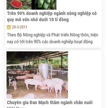
Trên 90% doanh nghiệp ngành nông nghiệp có
quy mô vốn nhỏ dưới 10 tỉ đồng
29-3-2011
Theo Bộ Nông nghiệp và Phát triển Nông thôn, hiện
nay có tới trên 90% các doanh nghiệp hoạt động
trong lĩnh vực nông nghiệp có vốn dưới 10 tỉ đồng;
6% số doanh nghiệp có vốn từ 10 đến 50 tỉ đồng và
chỉ có 1% số doanh nghiệp có mức vốn trên 200 tỉ
đồng. Với quy mô vốn nhỏ như vậy, hầu hết các
doanh nghiệp đều khó khăn trong việc mở rộng sản
xuất.
Chuyên gia Đan Mạch thăm ngành chăn nuôi