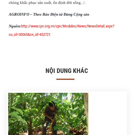
chóng khắc phục sản xuất, ổn định đời sống.../.
AGROINFO – Theo Báo Điện tử Đảng Cộng sản
Nguồn:
http://www.cpv.org.vn/cpv/Modules/News/NewsDetail.aspx?
co_id=30065&cn_id=452721
NỘI DUNG KHÁC