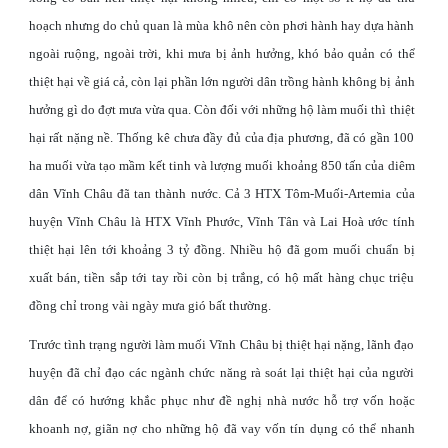
hoạch nhưng do chủ quan là mùa khô nên còn phơi hành hay dựa hành
ngoài ruộng, ngoài trời, khi mưa bị ảnh hưởng, khó bảo quản có thể
thiệt hại về giá cả, còn lại phần lớn người dân trồng hành không bị ảnh
hưởng gì do đợt mưa vừa qua. Còn đối với những hộ làm muối thì thiệt
hại rất nặng nề. Thống kê chưa đầy đủ của địa phương, đã có gần 100
ha muối vừa tạo mầm kết tinh và lượng muối khoảng 850 tấn của diêm
dân Vĩnh Châu đã tan thành nước. Cả 3 HTX Tôm-Muối-Artemia của
huyện Vĩnh Châu là HTX Vĩnh Phước, Vĩnh Tân và Lai Hoà ước tính
thiệt hại lên tới khoảng 3 tỷ đồng. Nhiều hộ đã gom muối chuẩn bị
xuất bán, tiền sắp tới tay rồi còn bị trắng, có hộ mất hàng chục triệu
đồng chỉ trong vài ngày mưa gió bất thường.
Trước tình trạng người làm muối Vĩnh Châu bị thiệt hại nặng, lãnh đạo
huyện đã chỉ đạo các ngành chức năng rà soát lại thiệt hại của người
dân để có hướng khắc phục như đề nghị nhà nước hỗ trợ vốn hoặc
khoanh nợ, giãn nợ cho những hộ đã vay vốn tín dụng có thể nhanh