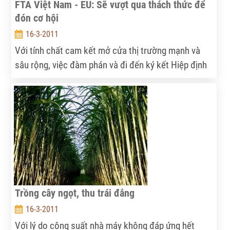
FTA Việt Nam - EU: Sẽ vượt qua thách thức để
năm khi bước vào vụ sản xuất, các doanh nghiệp lại
đón cơ hội
lao đao vì thiếu nguyên liệu.
16-3-2011
Với tính chất cam kết mở cửa thị trường mạnh và
sâu rộng, việc đàm phán và đi đến ký kết Hiệp định
Thương mại tự do (FTA) Việt Nam – EU sẽ là cơ hội
cho các doanh nghiệp Việt Nam thâm nhập tốt hơn
thị trường khó tính châu Âu. Tuy vậy, để đi tới hiệp
định này, các doanh nghiệp Việt Nam vẫn còn gặp
nhiều khó khăn, thức thách.
Trồng cây ngọt, thu trái đắng
16-3-2011
Với lý do công suất nhà máy không đáp ứng hết