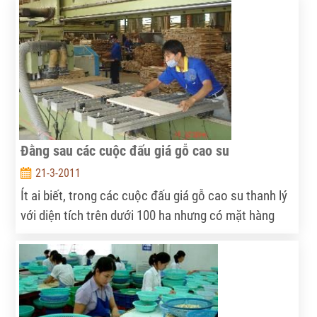
nhập khẩu trên địa bàn, để tìm giải pháp tháo gỡ khó
khăn, đẩy mạnh xuất khẩu và tiêu thụ nông - thủy
sản…
Đằng sau các cuộc đấu giá gỗ cao su
21-3-2011
Ít ai biết, trong các cuộc đấu giá gỗ cao su thanh lý
với diện tích trên dưới 100 ha nhưng có mặt hàng
trăm khách hàng tham gia đấu giá. Người tham gia
để phục vụ SX thì ít mà “chân gỗ” thì nhiều. Tại sao
lại như vậy?