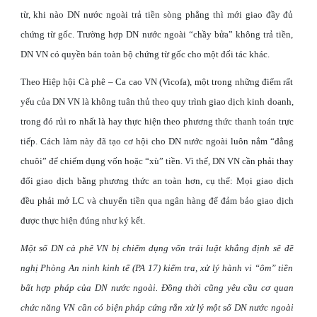
từ, khi nào DN nước ngoài trả tiền sòng phẳng thì mới giao đầy đủ
chứng từ gốc. Trường hợp DN nước ngoài “chầy bửa” không trả tiền,
DN VN có quyền bán toàn bộ chứng từ gốc cho một đối tác khác.
Theo Hiệp hội Cà phê – Ca cao VN (Vicofa), một trong những điểm rất
yếu của DN VN là không tuân thủ theo quy trình giao dịch kinh doanh,
trong đó rủi ro nhất là hay thực hiện theo phương thức thanh toán trực
tiếp. Cách làm này đã tạo cơ hội cho DN nước ngoài luôn nắm “đằng
chuôi” để chiếm dụng vốn hoặc “xù” tiền. Vì thế, DN VN cần phải thay
đổi giao dịch bằng phương thức an toàn hơn, cụ thể: Mọi giao dịch
đều phải mở LC và chuyển tiền qua ngân hàng để đảm bảo giao dịch
được thực hiện đúng như ký kết.
Một số DN cà phê VN bị chiếm dụng vốn trái luật khẳng định sẽ đề
nghị Phòng An ninh kinh tế (PA 17) kiểm tra, xử lý hành vi “ôm” tiền
bất hợp pháp của DN nước ngoài. Đồng thời cũng yêu cầu cơ quan
chức năng VN cần có biện pháp cứng rắn xử lý một số DN nước ngoài