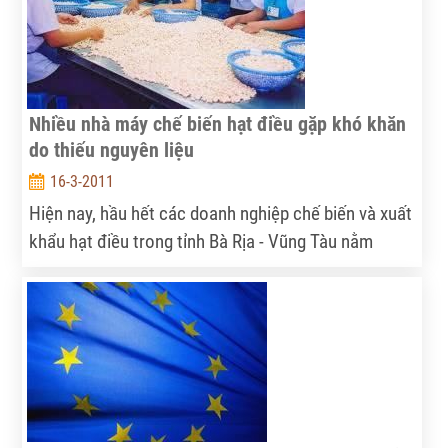
hàng xuất khẩu nào lớn.
Nhiều nhà máy chế biến hạt điều gặp khó khăn
do thiếu nguyên liệu
16-3-2011
Hiện nay, hầu hết các doanh nghiệp chế biến và xuất
khẩu hạt điều trong tỉnh Bà Rịa - Vũng Tàu nằm
trong tình trạng “đóng cửa” vì thiếu nguyên liệu.
Nguyên nhân của tình trạng trên là do ảnh hưởng
của thời tiết nên vụ thu hoạch điều chậm khoảng 2
tháng, đến đầu tháng 4 mới bước vào vụ thu hoạch
nên các nhà máy đều phải “nằm chờ”. Bên cạnh đó,
do diện tích đất trồng điều trong tỉnh ngày càng
giảm, năng suất và chất lượng chưa cao vì vậy mỗi