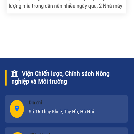
lượng mía trong dân nên nhiều ngày qua, 2 Nhà máy
Đường An Khê và Bình Định đang hạn chế phiếu đốn
mía. Hàng ngàn nông dân khốn đốn, bất bình, trong
khi nhiều tư thương đã “đục nước béo cò”, ép giá
mía xuống thấp hơn giá Nhà máy.
Viện Chiến lược, Chính sách Nông
nghiệp và Môi trường
Địa chỉ
Số 16 Thụy Khuê, Tây Hồ, Hà Nội