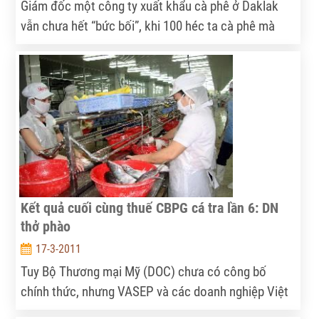
Giám đốc một công ty xuất khẩu cà phê ở Daklak
vẫn chưa hết “bức bối”, khi 100 héc ta cà phê mà
công ty ông bỏ vốn đầu tư cho nông dân đã bị các
công ty nước ngoài vào mua hết...Câu chuyện tranh
mua cà phê xuất khẩu đã “nóng” lên trong thời gian
qua, nhưng để tìm lối ra cho ngành cà phê xuất khẩu
của Việt Nam, không chỉ đơn thuần là việc tranh
mua.
Kết quả cuối cùng thuế CBPG cá tra lần 6: DN
thở phào
17-3-2011
Tuy Bộ Thương mại Mỹ (DOC) chưa có công bố
chính thức, nhưng VASEP và các doanh nghiệp Việt
Nam đã có được những thông tin kết luận cuối cùng