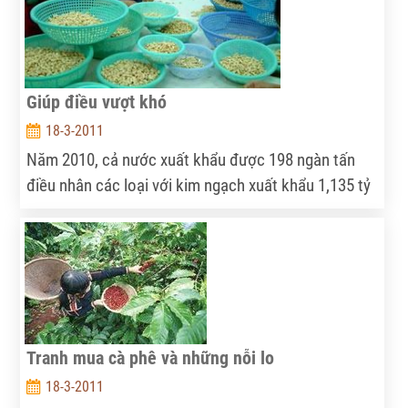
Giúp điều vượt khó
18-3-2011
Năm 2010, cả nước xuất khẩu được 198 ngàn tấn
điều nhân các loại với kim ngạch xuất khẩu 1,135 tỷ
USD (tăng 12% so 2009), trong đó tăng 11,8% về
lượng và tăng 34% về giá so năm 2009. Như thế,
năm 2010 được xem là năm đầu tiên trong lịch sử
ngành điều gia nhập nhóm mặt hàng có kim ngạch
xuất khẩu trên 1 tỷ USD chỉ sau 11 tháng đầu năm
2010.
Tranh mua cà phê và những nỗi lo
18-3-2011