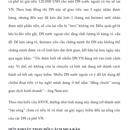
cà phê trị giá trên 120.000 USD cho một DN nước ngoài có trụ sở tại
VN. Theo hợp đồng thì DN này sẽ giao tiền sau 3 ngày nhận được
hàng, nhưng đến nay đã kéo dài hơn 1 tháng mà Intimex mới nhận
được một phần tiền, số còn lại vẫn bị “treo” không trả. Điều quái gở là
khi bị đòi tiền gắt, DN nước ngoài cho rằng chất lượng lô hàng có vấn
đề. Để làm sáng tỏ, Intimex yêu cầu chứng minh thì DN này không thể
chứng minh được và cố tình kéo dài thời gian, hết hứa lại hẹn ngày này
qua ngày khác. “Tôi được biết rất nhiều DN VN đang rơi vào tình cảnh
này. Vì thế, nó không còn là chuyện cá biệt mà đang trở thành cách
hành xử hết sức nguy hiểm. Nhiều DN nước ngoài có ý đồ lợi dụng để
chiếm đoạt tiền vì họ nghĩ mình đang ở thế nắm “đằng chuôi” trong
giao dịch kinh doanh” – ông Nam nói.
Theo tìm hiểu của
NNVN
, dường như tình trạng này đang trở thành một
“làn sóng” chưa có tiền lệ và thực sự gây nguy hiểm đến sự sống còn
của các DN cà phê VN.
DỨT KHOÁT THAY ĐỔI CÁCH MUA BÁN