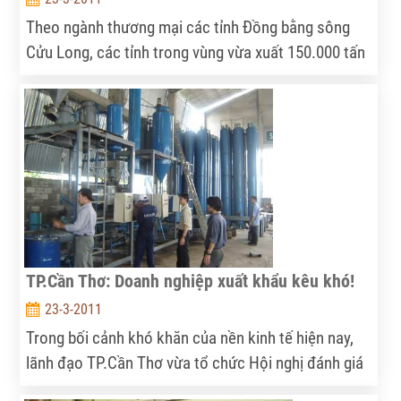
Theo ngành thương mại các tỉnh Đồng bằng sông
Cửu Long, các tỉnh trong vùng vừa xuất 150.000 tấn
gạo, nâng tổng lượng gạo xuất khẩu từ đầu năm đến
nay trên 1 triệu tấn; tổng giá trị đạt trên 480 triệu
USD. Từ nay đến cuối năm, các tỉnh vùng Đồng bằng
sông Cửu Long có kế hoạch xuất thêm 4,4 triệu tấn
gạo.
TP.Cần Thơ: Doanh nghiệp xuất khẩu kêu khó!
23-3-2011
Trong bối cảnh khó khăn của nền kinh tế hiện nay,
lãnh đạo TP.Cần Thơ vừa tổ chức Hội nghị đánh giá
tình hình hoạt động của các doanh nghiệp (DN) xuất