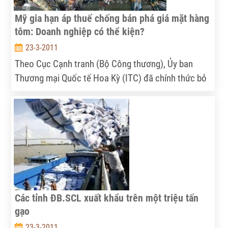
Mỹ gia hạn áp thuế chống bán phá giá mặt hàng
tôm: Doanh nghiệp có thể kiện?
23-3-2011
Theo Cục Cạnh tranh (Bộ Công thương), Ủy ban
Thương mại Quốc tế Hoa Kỳ (ITC) đã chính thức bỏ
phiếu thông qua quyết định cuối cùng là sẽ tiếp tục
lệnh áp thuế chống bán phá giá đối với mặt hàng
tôm nước ấm đông lạnh nhập khẩu từ Việt Nam,
Trung Quốc, Thái Lan, Ấn Độ, Brazil...
Các tỉnh ĐB.SCL xuất khẩu trên một triệu tấn
gạo
23-3-2011