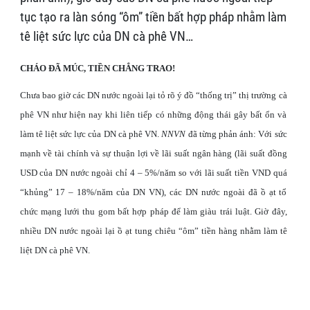
tục tạo ra làn sóng “ôm” tiền bất hợp pháp nhằm làm
tê liệt sức lực của DN cà phê VN…
CHÁO ĐÃ MÚC, TIỀN CHẲNG TRAO!
Chưa bao giờ các DN nước ngoài lại tỏ rõ ý đồ “thống trị” thị trường cà
phê VN như hiện nay khi liên tiếp có những động thái gây bất ổn và
làm tê liệt sức lực của DN cà phê VN.
NNVN
đã từng phản ánh: Với sức
mạnh về tài chính và sự thuận lợi về lãi suất ngân hàng (lãi suất đồng
USD của DN nước ngoài chỉ 4 – 5%/năm so với lãi suất tiền VND quá
“khủng” 17 – 18%/năm của DN VN), các DN nước ngoài đã ồ ạt tổ
chức mạng lưới thu gom bất hợp pháp để làm giàu trái luật. Giờ đây,
nhiều DN nước ngoài lại ồ ạt tung chiêu “ôm” tiền hàng nhằm làm tê
liệt DN cà phê VN.