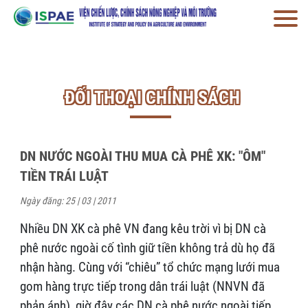
ĐỐI THOẠI CHÍNH SÁCH
DN NƯỚC NGOÀI THU MUA CÀ PHÊ XK: "ÔM"
TIỀN TRÁI LUẬT
Ngày đăng: 25 | 03 | 2011
Nhiều DN XK cà phê VN đang kêu trời vì bị DN cà
phê nước ngoài cố tình giữ tiền không trả dù họ đã
nhận hàng. Cùng với “chiêu” tổ chức mạng lưới mua
gom hàng trực tiếp trong dân trái luật (NNVN đã
phản ánh), giờ đây các DN cà phê nước ngoài tiếp