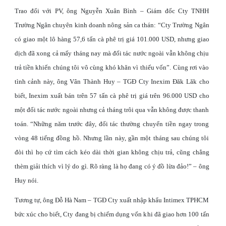
Trao đổi với PV, ông Nguyễn Xuân Bình – Giám đốc Cty TNHH
Trường Ngân chuyên kinh doanh nông sản ca thán: “Cty Trường Ngân
có giao một lô hàng 57,6 tấn cà phê trị giá 101.000 USD, nhưng giao
dịch đã xong cả mấy tháng nay mà đối tác nước ngoài vẫn không chịu
trả tiền khiến chúng tôi vô cùng khó khăn vì thiếu vốn”. Cùng rơi vào
tình cảnh này, ông Vân Thành Huy – TGĐ Cty Inexim Đăk Lăk cho
biết, Inexim xuất bán trên 57 tấn cà phê trị giá trên 96.000 USD cho
một đối tác nước ngoài nhưng cả tháng trôi qua vẫn không được thanh
toán. “Những năm trước đây, đối tác thường chuyển tiền ngay trong
vòng 48 tiếng đồng hồ. Nhưng lần này, gần một tháng sau chúng tôi
đòi thì họ cứ tìm cách kéo dài thời gian không chịu trả, cũng chẳng
thèm giải thích vì lý do gì. Rõ ràng là họ đang có ý đồ lừa đảo!” – ông
Huy nói.
Tương tự, ông Đỗ Hà Nam – TGĐ Cty xuất nhập khẩu Intimex TPHCM
bức xúc cho biết, Cty đang bị chiếm dụng vốn khi đã giao hơn 100 tấn