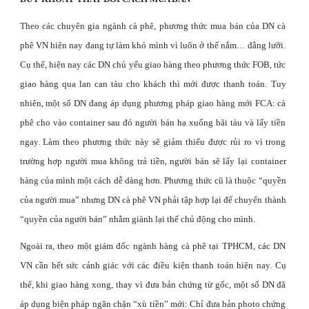
Theo các chuyên gia ngành cà phê, phương thức mua bán của DN cà
phê VN hiện nay đang tự làm khó mình vì luôn ở thế nắm… đằng lưỡi.
Cụ thể, hiện nay các DN chủ yếu giao hàng theo phương thức FOB, tức
giao hàng qua lan can tàu cho khách thì mới được thanh toán. Tuy
nhiên, một số DN đang áp dụng phương pháp giao hàng mới FCA: cà
phê cho vào container sau đó người bán hạ xuống bãi tàu và lấy tiền
ngay. Làm theo phương thức này sẽ giảm thiểu được rủi ro vì trong
trường hợp người mua không trả tiền, người bán sẽ lấy lại container
hàng của mình một cách dễ dàng hơn. Phương thức cũ là thuộc “quyền
của người mua” nhưng DN cà phê VN phải tập hợp lại để chuyển thành
“quyền của người bán” nhằm giành lại thế chủ động cho mình.
Ngoài ra, theo một giám đốc ngành hàng cà phê tại TPHCM, các DN
VN cần hết sức cảnh giác với các điều kiện thanh toán hiện nay. Cụ
thể, khi giao hàng xong, thay vì đưa bản chứng từ gốc, một số DN đã
áp dụng biện pháp ngăn chặn “xù tiền” mới: Chỉ đưa bản photo chứng