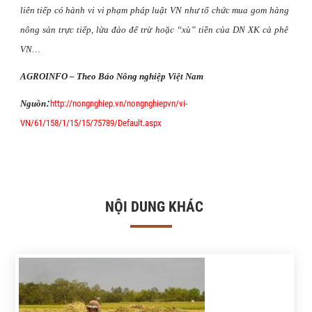
liên tiếp có hành vi vi phạm pháp luật VN như tổ chức mua gom hàng
nông sản trực tiếp, lừa đảo để trừ hoặc “xù” tiền của DN XK cà phê
VN…
AGROINFO – Theo Báo Nông nghiệp Việt Nam
:
Nguồn
http://nongnghiep.vn/nongnghiepvn/vi-
VN/61/158/1/15/15/75789/Default.aspx
NỘI DUNG KHÁC