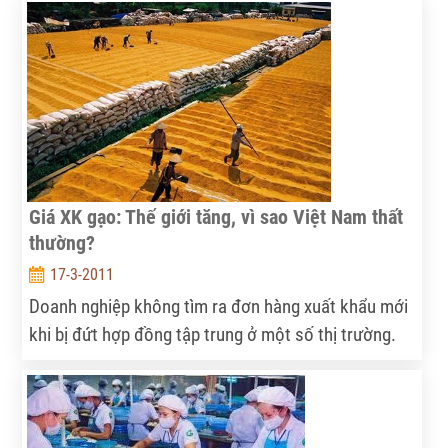
của DOC về đợt xem xét hành chính thuế chống bán
phá giá cá tra lần 6 (POR6), do các luật sư đại diện
cho phía Việt Nam gửi về.
Giá XK gạo: Thế giới tăng, vì sao Việt Nam thất
thường?
17-3-2011
Doanh nghiệp không tìm ra đơn hàng xuất khẩu mới
khi bị đứt hợp đồng tập trung ở một số thị trường.
Từ đầu năm 2010 đến nay, ngoài hơn hai triệu tấn
gạo bán sang Indonesia, Malaysia, Bangladesh và
Cuba theo hợp đồng tập trung cấp chính phủ, hầu
như doanh nghiệp chưa ký thêm được bất cứ đơn