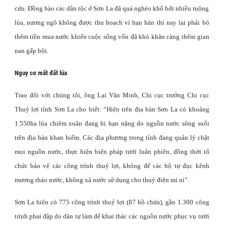
cứu. Đồng bào các dân tộc ở Sơn La đã quá nghèo khổ bởi nhiều ruộng
lúa, nương ngô không được thu hoạch vì hạn hán thì nay lại phải bỏ
thêm tiền mua nước khiến cuộc sống vốn đã khó khăn càng thêm gian
nan gấp bội.
Nguy cơ mất đất lúa
Trao đổi với chúng tôi, ông Lại Văn Minh, Chi cục trưởng Chi cục
Thuỷ lợi tỉnh Sơn La cho biết: “Hiện trên địa bàn Sơn La có khoảng
1.550ha lúa chiêm xuân đang bị hạn nặng do nguồn nước sông suối
trên địa bàn khan hiếm.
Các địa phương trong tỉnh đang quản lý chặt
mọi nguồn nước, thực hiện biện pháp tưới luân phiên, đồng thời tổ
chức bảo vệ các công trình thuỷ lợi, không để các hộ tự đục kênh
mương tháo nước, không xả nước sử dụng cho thuỷ điện mi ni”.
Sơn La hiện có 775 công trình thuỷ lợi (87 hồ chứa), gần 1.300 công
trình phai đập do dân tự làm để khai thác các nguồn nước phục vụ tưới