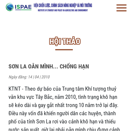
HỘI THẢO
SƠN LA OẰN MÌNH... CHỐNG HẠN
Ngày đăng: 14 | 04 | 2010
KTNT - Theo dự báo của Trung tâm Khí tượng thuỷ
văn khu vực Tây Bắc, năm 2010, tình trạng khô hạn
sẽ kéo dài và gay gắt nhất trong 10 năm trở lại đây.
Điều này vốn đã khiến người dân các huyện, thành
phố của tỉnh Sơn La rơi vào cảnh khô hạn và thiếu
nước sản xuất, giờ lại phải oằn mình chịu đựng cảnh