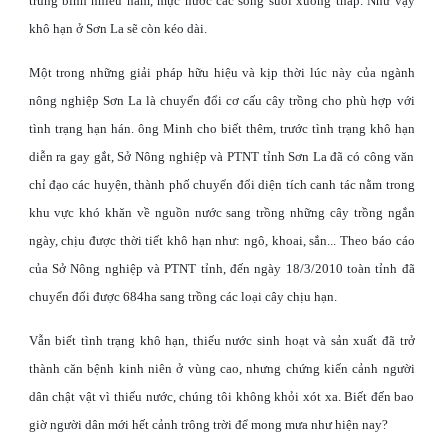
trung bình nhiều năm, mực nước các sông suối xuống thấp. Như vậy
khô hạn ở Sơn La sẽ còn kéo dài.
Một trong những giải pháp hữu hiệu và kịp thời lúc này của ngành
nông nghiệp Sơn La là chuyển đổi cơ cấu cây trồng cho phù hợp với
tình trạng hạn hán. ông Minh cho biết thêm, trước tình trạng khô hạn
diễn ra gay gắt, Sở Nông nghiệp và PTNT tỉnh Sơn La đã có công văn
chỉ đạo các huyện, thành phố chuyển đổi diện tích canh tác nằm trong
khu vực khó khăn về nguồn nước sang trồng những cây trồng ngắn
ngày, chịu được thời tiết khô hạn như: ngô, khoai, sắn... Theo báo cáo
của Sở Nông nghiệp và PTNT tỉnh, đến ngày 18/3/2010 toàn tỉnh đã
chuyển đổi được 684ha sang trồng các loại cây chịu hạn.
Vẫn biết tình trạng khô hạn, thiếu nước sinh hoạt và sản xuất đã trở
thành căn bệnh kinh niên ở vùng cao, nhưng chứng kiến cảnh người
dân chật vật vì thiếu nước, chúng tôi không khỏi xót xa. Biết đến bao
giờ người dân mới hết cảnh trông trời để mong mưa như hiện nay?