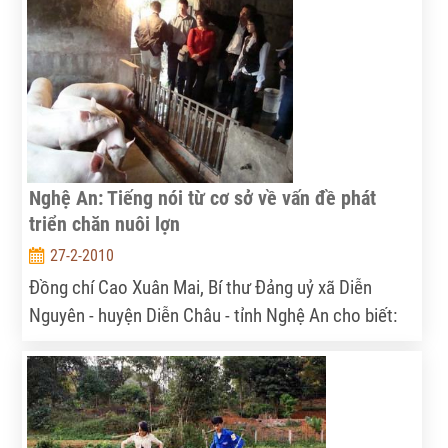
ra, còn có hàng chục ha lúa bị khô hạn, trong đó
nhiều nơi không còn nước tưới...
Nghệ An: Tiếng nói từ cơ sở về vấn đề phát
triển chăn nuôi lợn
27-2-2010
Đồng chí Cao Xuân Mai, Bí thư Đảng uỷ xã Diễn
Nguyên - huyện Diễn Châu - tỉnh Nghệ An cho biết: