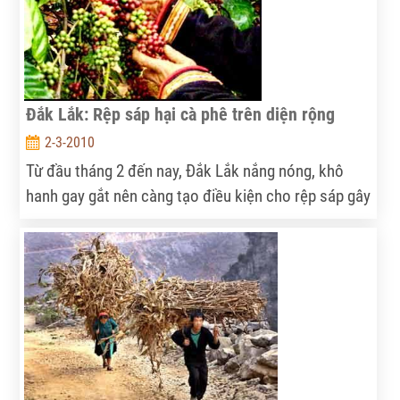
Đắk Lắk: Rệp sáp hại cà phê trên diện rộng
2-3-2010
Từ đầu tháng 2 đến nay, Đắk Lắk nắng nóng, khô
hanh gay gắt nên càng tạo điều kiện cho rệp sáp gây
hại cà phê phát triển nhanh trên diện rộng ở hầu hết
các địa bàn trọng điểm cây cà phê. Tại các huyện Ea
H’Leo, Krông Năng, Krông Búk, Cư M’Gar rệp sáp đã
xuất hiện, gây hại từ 10% diện tích cà phê trở lên.