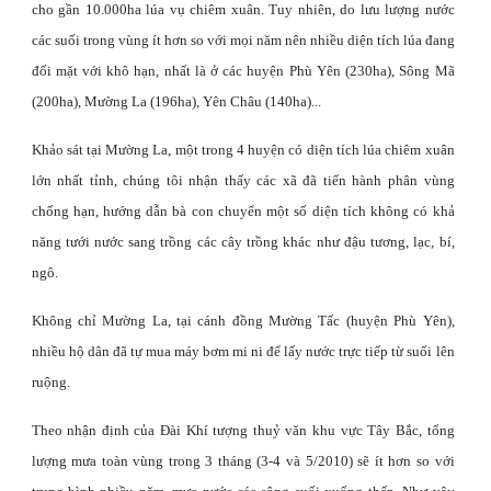
cho gần 10.000ha lúa vụ chiêm xuân. Tuy nhiên, do lưu lượng nước
các suối trong vùng ít hơn so với mọi năm nên nhiều diện tích lúa đang
đối mặt với khô hạn, nhất là ở các huyện Phù Yên (230ha), Sông Mã
(200ha), Mường La (196ha), Yên Châu (140ha)...
Khảo sát tại Mường La, một trong 4 huyện có diện tích lúa chiêm xuân
lớn nhất tỉnh, chúng tôi nhận thấy các xã đã tiến hành phân vùng
chống hạn, hướng dẫn bà con chuyển một số diện tích không có khả
năng tưới nước sang trồng các cây trồng khác như đậu tương, lạc, bí,
ngô.
Không chỉ Mường La, tại cánh đồng Mường Tấc (huyện Phù Yên),
nhiều hộ dân đã tự mua máy bơm mi ni để lấy nước trực tiếp từ suối lên
ruộng.
Theo nhận định của Đài Khí tượng thuỷ văn khu vực Tây Bắc, tổng
lượng mưa toàn vùng trong 3 tháng (3-4 và 5/2010) sẽ ít hơn so với