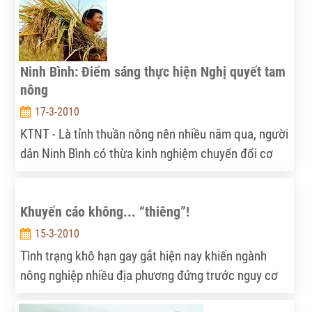
cứu tôm.
Ninh Bình: Điểm sáng thực hiện Nghị quyết tam
nông
17-3-2010
KTNT - Là tỉnh thuần nông nên nhiều năm qua, người
dân Ninh Bình có thừa kinh nghiệm chuyển đổi cơ
cấu cây trồng – vật nuôi, thâm canh, tăng vụ… nhằm
hướng tới sản xuất hàng hóa, xây dựng một nền
Khuyến cáo không... “thiêng”!
nông nghiệp hiện đại, chất lượng cao. Điều này càng
được khẳng định khi Nghị quyết Hội nghị lần thứ 7
15-3-2010
của Ban chấp hành Trung ương Đảng khóa X về nông
Tình trạng khô hạn gay gắt hiện nay khiến ngành
nghiệp, nông dân, nông thôn được ban hành và đi
nông nghiệp nhiều địa phương đứng trước nguy cơ
vào cuộc sống, bộ mặt nông thôn Ninh Bình ngày
thiếu nước tưới trầm trọng vụ đông xuân 2009-2010.
càng khởi sắc...