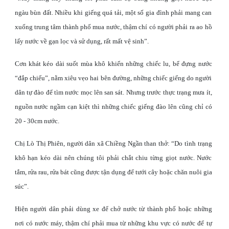
ngàu bùn đất. Nhiều khi giếng quá tải, một số gia đình phải mang can
xuống trung tâm thành phố mua nước, thậm chí có người phải ra ao hồ
lấy nước về gạn lọc và sử dụng, rất mất vệ sinh”.
Cơn khát kéo dài suốt mùa khô khiến những chiếc lu, bể đựng nước
“đắp chiếu”, nằm xiêu vẹo hai bên đường, những chiếc giếng do người
dân tự đào để tìm nước mọc lên san sát. Nhưng trước thực trạng mưa ít,
nguồn nước ngầm cạn kiệt thì những chiếc giếng đào lên cũng chỉ có
20 - 30cm nước.
Chị Lò Thị Phiên, người dân xã Chiềng Ngần than thở: “Do tình trạng
khô hạn kéo dài nên chúng tôi phải chắt chiu từng giọt nước. Nước
tắm, rửa rau, rửa bát cũng được tận dụng để tưới cây hoặc chăn nuôi gia
súc”.
Hiện người dân phải dùng xe để chở nước từ thành phố hoặc những
nơi có nước máy, thậm chí phải mua từ những khu vực có nước để tự