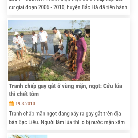
cư giai đoạn 2006 - 2010, huyện Bắc Hà đã tiến hành
di chuyển sắp xếp 646 hộ gia đình "về đích" trước
thời hạn 1 năm so với mục tiêu đề án.
Tranh chấp gay gắt ở vùng mặn, ngọt: Cứu lúa
thì chết tôm
19-3-2010
Tranh chấp mặn ngọt đang xảy ra gay gắt trên địa
bàn Bạc Liêu. Người làm lúa thì lo bị nước mặn xâm
nhập, kẻ nuôi tôm thì chờ nước mặn để bơm vào