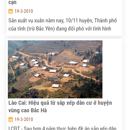
cạn
19-3-2010
Sản xuất vụ xuân năm nay, 10/11 huyện, Thành phố
của tỉnh (trừ Bắc Yên) đang đối phó với tình hình
thiếu nước trên diện rộng, với 1.200 ha phải chuyển
đổi sang cây trồng cạn.
Lào Cai: Hiệu quả từ sắp xếp dân cư ở huyện
vùng cao Bắc Hà
19-3-2010
LCĐT - Sau hơn 4 năm thực hiện đề án sắp xếp dân