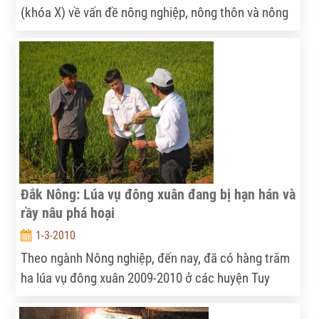
(khóa X) về vấn đề nông nghiệp, nông thôn và nông
dân, Đảng bộ huyện Đắk R’lấp đã đề ra nhiều chủ
trương, biện pháp đồng bộ để bảo đảm mục tiêu
tăng trưởng ngành nông nghiệp, đẩy mạnh xóa đói,
giảm nghèo, cải thiện đời sống nông dân và phát
triển kết cấu hạ tầng nông thôn…
Đắk Nông: Lúa vụ đông xuân đang bị hạn hán và
rầy nâu phá hoại
1-3-2010
Theo ngành Nông nghiệp, đến nay, đã có hàng trăm
ha lúa vụ đông xuân 2009-2010 ở các huyện Tuy
Đức, Đắk R’lấp bị rầy nâu xâm hại nặng và có nguy
cơ ảnh hưởng sang nhiều địa phương khác. Ngoài