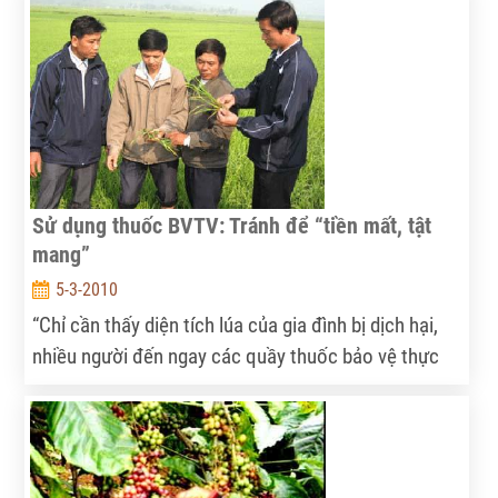
Ở địa bàn Dak Lak, tình trạng này cũng đang diễn ra
tại một vài nơi làm không ít hộ nông dân lo lắng.
Sử dụng thuốc BVTV: Tránh để “tiền mất, tật
mang”
5-3-2010
“Chỉ cần thấy diện tích lúa của gia đình bị dịch hại,
nhiều người đến ngay các quầy thuốc bảo vệ thực
vật trình bày bệnh với người bán để mua thuốc về
phun trị bệnh cho lúa.