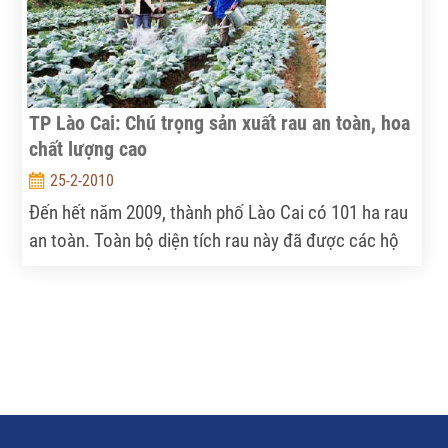
TP Lào Cai: Chú trọng sản xuất rau an toàn, hoa
chất lượng cao
25-2-2010
Đến hết năm 2009, thành phố Lào Cai có 101 ha rau
an toàn. Toàn bộ diện tích rau này đã được các hộ
dân tham gia sản xuất theo đúng quy trình, kỹ thuật
canh tác; các chỉ tiêu xét nghiệm, phân tích mẫu
đất, mẫu nước và mẫu sản phẩm đều đảm bảo các
chỉ số an toàn và được cơ quan chức năng cấp
chứng nhận rau an toàn theo quy định...