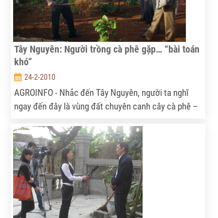
Tây Nguyên: Người trồng cà phê gặp… “bài toán
khó”
24-2-2010
AGROINFO - Nhắc đến Tây Nguyên, người ta nghĩ
ngay đến đây là vùng đất chuyên canh cây cà phê –
có thêm nữa cũng là cao su và hồ tiêu. Lợi ích kinh
tế từ việc chuyên canh cây cà phê trên vùng đất đỏ
ba dan này trong những năm trước, đã rõ.