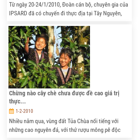
hiện nay ở địa phương.
Từ ngày 20-24/1/2010, Đoàn cán bộ, chuyên gia của
IPSARD đã có chuyến đi thực địa tại Tây Nguyên,
thực hiện nhiều hoạt động quan trọng…
Chừng nào cây chè chưa được đề cao giá trị
thực...
1-2-2010
Nhiều năm qua, vùng đất Tủa Chùa nổi tiếng với
những cao nguyên đá, với thứ rượu mông pê độc
đáo và với giống chè tuyết shan vào hàng quý hiếm.