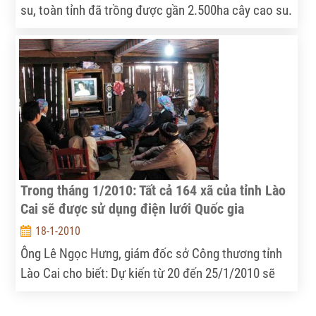
su, toàn tỉnh đã trồng được gần 2.500ha cây cao su.
Dự án được triển khai đem lại cơ hội việc làm nâng
cao thu nhập cho người dân vùng dự án và vùng lân
cận. Tuy nhiên, đây cũng là năm thứ 2 dự án trồng
mới cây cao su không đạt kế hoạch được giao.
Nguyên nhân thì có nhiều, trong đó cơ bản là quyền
lợi của người dân chưa được thực hiện, gây tâm lý
hoài nghi cho người dân…
Trong tháng 1/2010: Tất cả 164 xã của tỉnh Lào
Cai sẽ được sử dụng điện lưới Quốc gia
18-1-2010
Ông Lê Ngọc Hưng, giám đốc sở Công thương tỉnh
Lào Cai cho biết: Dự kiến từ 20 đến 25/1/2010 sẽ
đóng điện lưới cho xã Dền Thàng, huyện Bát Xát và
đây là xã cuối cùng của tỉnh Lào Cai có điện lưới