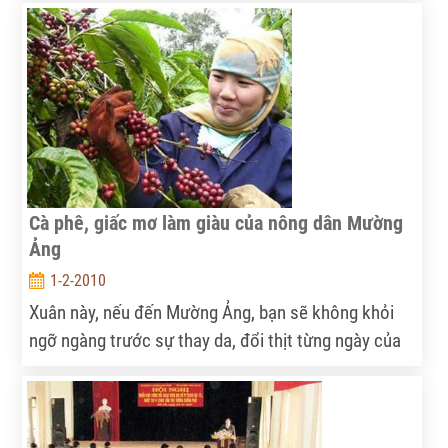
Tuy nhiên, sự “nổi tiếng” này không mang lại sự “nổi
tiếng” khác, cây chè và người trồng chè Tủa Chùa đã
và đang đứng trước những khó khăn đặt ra qua
hàng thập kỷ gắn bó hững hờ - đó là đầu ra sản
phẩm!
Cà phê, giấc mơ làm giàu của nông dân Mường
Ảng
1-2-2010
Xuân này, nếu đến Mường Ảng, bạn sẽ không khỏi
ngỡ ngàng trước sự thay da, đổi thịt từng ngày của
vùng đất hoang hóa một thời.