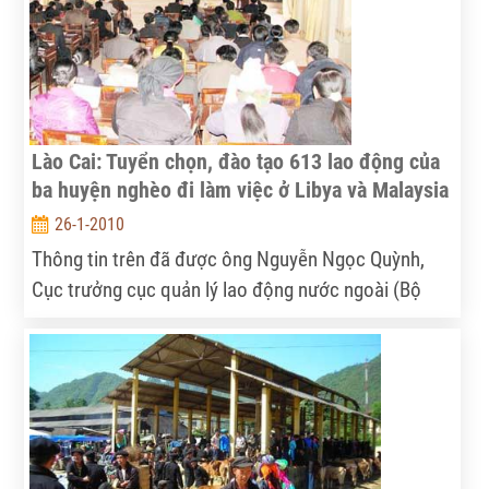
Lào Cai: Tuyển chọn, đào tạo 613 lao động của
ba huyện nghèo đi làm việc ở Libya và Malaysia
26-1-2010
Thông tin trên đã được ông Nguyễn Ngọc Quỳnh,
Cục trưởng cục quản lý lao động nước ngoài (Bộ
Lao động - Thương binh - Xã hội) công bố tại cuộc
làm việc với ban chỉ đạo xuất khẩu lao động tỉnh Lào
Cai.