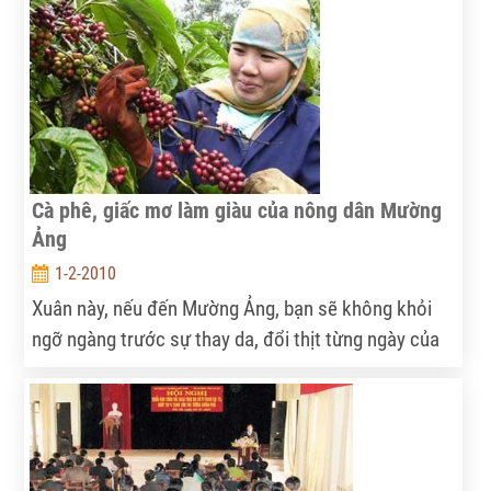
tiếng” khác, cây chè và người trồng chè Tủa Chùa đã
và đang đứng trước những khó khăn đặt ra qua
hàng thập kỷ gắn bó hững hờ - đó là đầu ra sản
phẩm!
Cà phê, giấc mơ làm giàu của nông dân Mường
Ảng
1-2-2010
Xuân này, nếu đến Mường Ảng, bạn sẽ không khỏi
ngỡ ngàng trước sự thay da, đổi thịt từng ngày của
vùng đất hoang hóa một thời.