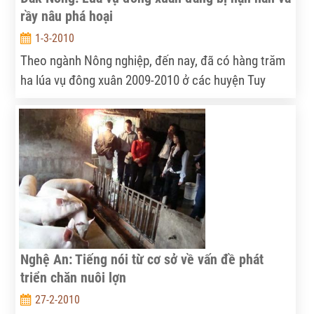
rầy nâu phá hoại
1-3-2010
Theo ngành Nông nghiệp, đến nay, đã có hàng trăm
ha lúa vụ đông xuân 2009-2010 ở các huyện Tuy
Đức, Đắk R’lấp bị rầy nâu xâm hại nặng và có nguy
cơ ảnh hưởng sang nhiều địa phương khác. Ngoài
ra, còn có hàng chục ha lúa bị khô hạn, trong đó
nhiều nơi không còn nước tưới...
Nghệ An: Tiếng nói từ cơ sở về vấn đề phát
triển chăn nuôi lợn
27-2-2010