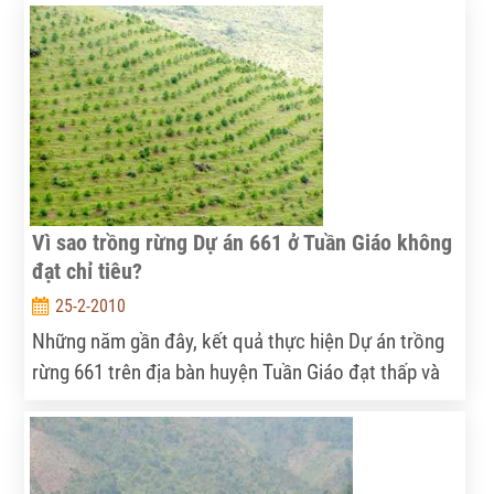
canh tác; các chỉ tiêu xét nghiệm, phân tích mẫu
đất, mẫu nước và mẫu sản phẩm đều đảm bảo các
chỉ số an toàn và được cơ quan chức năng cấp
chứng nhận rau an toàn theo quy định...
Vì sao trồng rừng Dự án 661 ở Tuần Giáo không
đạt chỉ tiêu?
25-2-2010
Những năm gần đây, kết quả thực hiện Dự án trồng
rừng 661 trên địa bàn huyện Tuần Giáo đạt thấp và
liên tục giảm, dẫn đến tình trạng ứ đọng vốn tại kho
bạc.