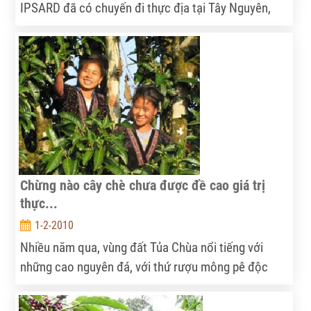
IPSARD đã có chuyến đi thực địa tại Tây Nguyên,
thực hiện nhiều hoạt động quan trọng…
Chừng nào cây chè chưa được đề cao giá trị
thực...
1-2-2010
Nhiều năm qua, vùng đất Tủa Chùa nổi tiếng với
những cao nguyên đá, với thứ rượu mông pê độc
đáo và với giống chè tuyết shan vào hàng quý hiếm.
Tuy nhiên, sự “nổi tiếng” này không mang lại sự “nổi