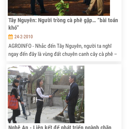
Tây Nguyên: Người trồng cà phê gặp… “bài toán
khó”
24-2-2010
AGROINFO - Nhắc đến Tây Nguyên, người ta nghĩ
ngay đến đây là vùng đất chuyên canh cây cà phê –
có thêm nữa cũng là cao su và hồ tiêu. Lợi ích kinh
tế từ việc chuyên canh cây cà phê trên vùng đất đỏ
ba dan này trong những năm trước, đã rõ.
Nghệ An - Liên kết để phát triển ngành chăn