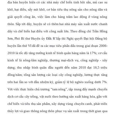
địa bàn huyện hiện có các nhà máy chế biến tinh bột sắn, mủ cao su
khô, hạt điều, sấy mít khô, cơ bản tiêu thụ nông sản cho nông dân và
giải quyết công ăn, việc làm cho hàng trăm lao động ở vùng nông
thôn. Sắp tới đây, huyện sẽ có thêm hai nhà máy sản xuất nước chanh
dây và chế biến hạt điều với công suất lớn. Theo đồng chí Trần Hồng
Sơn, Phó Bí thư Huyện ủy Đắk R’lấp thì Nghị quyết Đại hội Đảng bộ
huyện lần thứ VI đã đề ra các mục tiêu phấn đấu trong giai đoạn 2006-
2010 là tốc độ tăng trưởng kinh tế bình quân hàng năm là 17%; cơ cấu
kinh tế là nông-lâm nghiệp, thương mại-dịch vụ, công nghiệp - xây
dựng; thu nhập bình quân đầu người đến năm 2010 đạt 16,5 triệu
đồng/năm; tổng sản lượng các loại cây công nghiệp, lương thực tăng
trên hai lần so với đầu nhiệm kỳ, giảm tỷ lệ hộ nghèo xuống dưới 7%.
Với việc thực hiện chủ trương “tam nông”, tập trung đẩy mạnh chuyển
dịch cơ cấu cây trồng, vật nuôi theo hướng sản xuất hàng hóa, gắn với
chế biến và tiêu thụ sản phẩm, xây dựng vùng chuyên canh, phát triển
thủy lợi và giao thông nông thôn phục vụ sản xuất trong thời gian qua