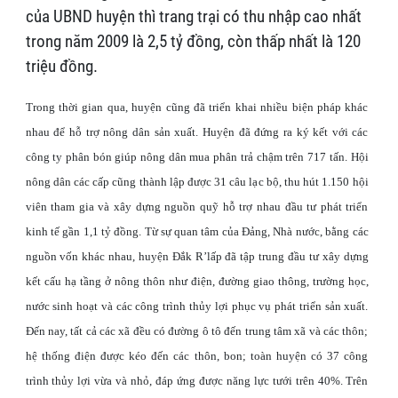
của UBND huyện thì trang trại có thu nhập cao nhất
trong năm 2009 là 2,5 tỷ đồng, còn thấp nhất là 120
triệu đồng.
Trong thời gian qua, huyện cũng đã triển khai nhiều biện pháp khác
nhau để hỗ trợ nông dân sản xuất. Huyện đã đứng ra ký kết với các
công ty phân bón giúp nông dân mua phân trả chậm trên 717 tấn. Hội
nông dân các cấp cũng thành lập được 31 câu lạc bộ, thu hút 1.150 hội
viên tham gia và xây dựng nguồn quỹ hỗ trợ nhau đầu tư phát triển
kinh tế gần 1,1 tỷ đồng. Từ sự quan tâm của Đảng, Nhà nước, bằng các
nguồn vốn khác nhau, huyện Đắk R’lấp đã tập trung đầu tư xây dựng
kết cấu hạ tầng ở nông thôn như điện, đường giao thông, trường học,
nước sinh hoạt và các công trình thủy lợi phục vụ phát triển sản xuất.
Đến nay, tất cả các xã đều có đường ô tô đến trung tâm xã và các thôn;
hệ thống điện được kéo đến các thôn, bon; toàn huyện có 37 công
trình thủy lợi vừa và nhỏ, đáp ứng được năng lực tưới trên 40%. Trên