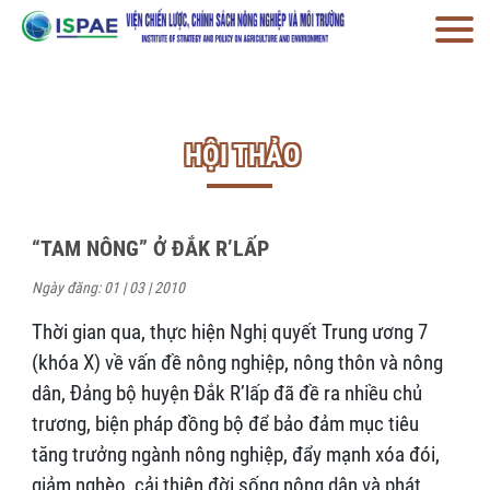
HỘI THẢO
“TAM NÔNG” Ở ĐẮK R’LẤP
Ngày đăng: 01 | 03 | 2010
Thời gian qua, thực hiện Nghị quyết Trung ương 7
(khóa X) về vấn đề nông nghiệp, nông thôn và nông
dân, Đảng bộ huyện Đắk R’lấp đã đề ra nhiều chủ
trương, biện pháp đồng bộ để bảo đảm mục tiêu
tăng trưởng ngành nông nghiệp, đẩy mạnh xóa đói,
giảm nghèo, cải thiện đời sống nông dân và phát