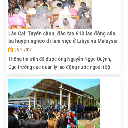
Lào Cai: Tuyển chọn, đào tạo 613 lao động của
ba huyện nghèo đi làm việc ở Libya và Malaysia
26-1-2010
Thông tin trên đã được ông Nguyễn Ngọc Quỳnh,
Cục trưởng cục quản lý lao động nước ngoài (Bộ
Lao động - Thương binh - Xã hội) công bố tại cuộc
làm việc với ban chỉ đạo xuất khẩu lao động tỉnh Lào
Cai.