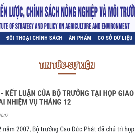
U
ĐỐI THOẠI CHÍNH SÁCH
ẤN PHẨM
CƠ SỞ DỮ LIỆU
TIN TỨC-SỰ KIỆN
- KẾT LUẬN CỦA BỘ TRƯỞNG TẠI HỌP GIA
HAI NHIỆM VỤ THÁNG 12
2007
2 năm 2007, Bộ trưởng Cao Đức Phát đã chủ trì họp