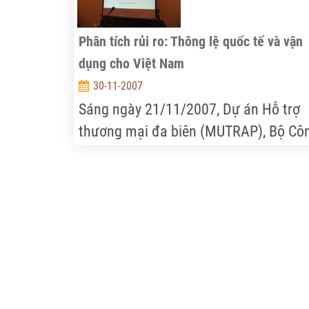
Phân tích rủi ro: Thông lệ quốc tế và vận
dụng cho Việt Nam
30-11-2007
Sáng ngày 21/11/2007, Dự án Hỗ trợ
thương mại đa biên (MUTRAP), Bộ Cô
thương đã tổ chức buổi tọa đàm về
“phân tích rủi ro”. Đây là hoạt động
trong hợp phần SPS/TBT nhằm đề xuấ
một cơ cấu tổ chức phù hợp cho Việt
Nam trong việc thực hiện một trong c
quy định của Hiệp định kiểm dịch độn
thực vật (SPS) của Tổ chức thương mạ
thế giới (WTO).