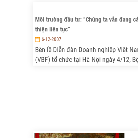
Môi trường đầu tư: “Chúng ta vẫn đang cả
thiện liên tục”
6-12-2007
Bên lề Diễn đàn Doanh nghiệp Việt N
(VBF) tổ chức tại Hà Nội ngày 4/12, B
trưởng Bộ Kế hoạch và Đầu tư Võ Hồn
Phúc đã có cuộc trao đổi với báo giới 
một số vấn đề “nóng”, đang được các
nhà đầu tư quan tâm thảo luận.