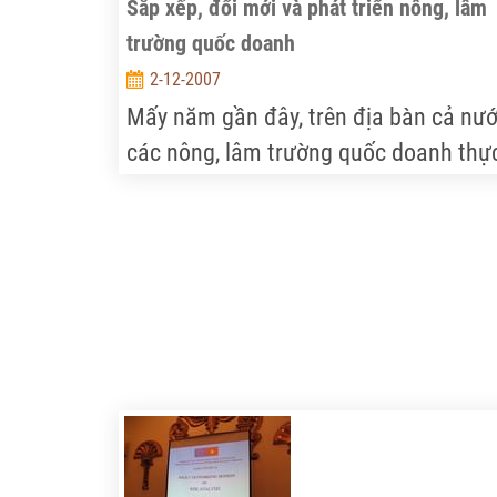
Sắp xếp, đổi mới và phát triển nông, lâm
khẳng định đến năm 2010 kim ngạch
trường quốc doanh
mậu dịch hai nước sẽ đạt mức 15 tỷ
2-12-2007
USD.
Mấy năm gần đây, trên địa bàn cả nướ
các nông, lâm trường quốc doanh thự
hiện việc sắp xếp, đổi mới và phát triể
và bước đầu đã đạt được những kết q
nhất định. Tuy nhiên, còn nhiều khó
khăn, vướng mắc chậm được tháo gỡ.