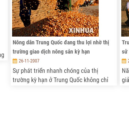
vớ
sá
tr
ng
Yế
Nông dân Trung Quốc đang thu lợi nhờ thị
Tru
La
trường giao dịch nông sản kỳ hạn
sử
ng
Ba
26-11-2007
Mỹ
Sự phát triển nhanh chóng của thị
Nă
mộ
trường kỳ hạn ở Trung Quốc không chỉ
gia
t
Ng
thể hiện ở sự tăng trưởng về chủng loại
dụ
kh
sản phẩm. Số lượng và kim ngạch giao
can
ác
bá
dịch kỳ hạn năm 2000 đạt 3,9 nghìn tỷ
vơ
g
Tr
(tương đương 8697 tỷ VND), 1390 vạn
i
mờ
lượt. Từ tháng 1-9 năm 2007, số lượng