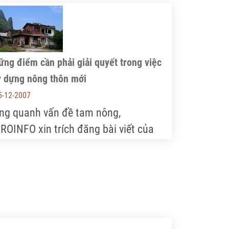
ng điểm cần phải giải quyết trong việc
y dựng nông thôn mới
5-12-2007
ng quanh vấn đề tam nông,
ROINFO xin trích đăng bài viết của
c giả Vương Thái, Tổng biên tập tờ
ông dân Nhật báo" của Trung Quốc.
an điểm về xây dựng nông thôn mới
 việc cần phải giải quyết: 1 hạt nhân,
phương diện, 3 mấu chốt, 4 quan hệ.