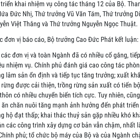
 triển khai nhiệm vụ công tác tháng 12 của Bộ. Th
ứa Đức Nhị, Thứ trưởng Vũ Văn Tám, Thứ trưởng Di
yễn Việt Thắng và Thứ trưởng Nguyễn Ngọc Thuật.
c đơn vị báo cáo, Bộ trưởng Cao Đức Phát kết luận:
 các đơn vị và toàn Ngành đã có nhiều cố gắng, tiếp 
ều nhiệm vụ. Chính phủ đánh giá cao công tác phò
ng lâm sản ổn định và tiếp tục tăng trưởng; xuất k
 rừng được cải thiện, trồng rừng sản xuất có tiến b
thôn có nhiều chuyển biến tích cực. Tuy nhiên, cũn
ức ăn chăn nuôi tăng mạnh ảnh hưởng đến phát triển
g hộ đạt thấp; khai thác thuỷ sản gặp nhiều khó khă
ân các công trình xây dựng cơ bản vẫn chậm, nhất l
u Chính phủ; tổ chức bộ máy của Bộ và của Ngành ch