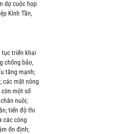
am dự cuộc họp
ệp Kỉnh Tần,
tục triển khai
ng chống bão,
hẩu tăng mạnh;
ộ; các mặt nông
g còn một số
 chăn nuôi;
n; tiến độ thi
à các công
ậm ổn định;