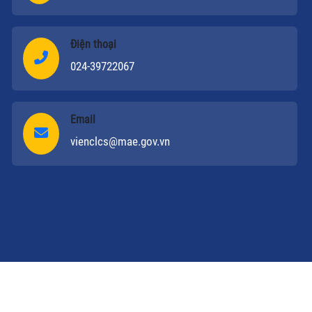
Điện thoại
024-39722067
Email
vienclcs@mae.gov.vn