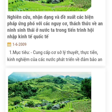
Nghiên cứu, nhận dạng và đề xuất các biện
pháp ứng phó với các nguy cơ, thách thức về an
ninh sinh thái ở nước ta trong tiến trình hội
nhập kinh tế quốc tế
1-6-2009
1.Mục tiêu: - Cung cấp cơ sở lý thuyết, thực tiễn,
kinh nghiệm của các nước phát triển về đảm bảo an
ninh sinh thái, phục vụ cho phát triển bền vững-
Nhận dạng các nguy cơ, thách thức đối với an ninh
sinh thái ở nước ta trong giai đoạn hiện tại và trong
tương lai gần, và - Đề xuất các biện pháp tổng thể
ứng phó đối với các nguy cơ, thách thức đó, phục vụ
cho quá trình phát triển bền vững ở Việt Nam trong
giai đoạn tới 2020. 2.Nội dung: - Nghiên cứu tổng