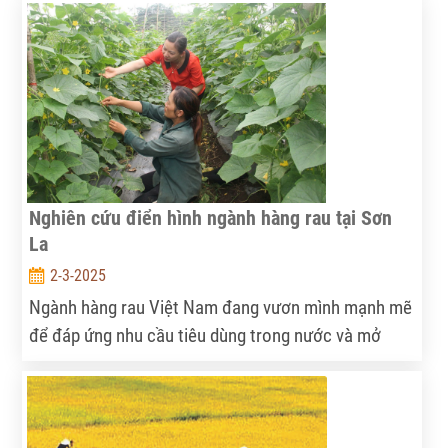
đầu vào và thiếu liên kết bền vững trong chuỗi giá
trị.
Nghiên cứu điển hình ngành hàng rau tại Sơn
La
2-3-2025
Ngành hàng rau Việt Nam đang vươn mình mạnh mẽ
để đáp ứng nhu cầu tiêu dùng trong nước và mở
rộng xuất khẩu. Tuy nhiên, hàng triệu nông hộ nhỏ –
lực lượng sản xuất chủ đạo – vẫn đang loay hoay
giữa cơ hội và thách thức.