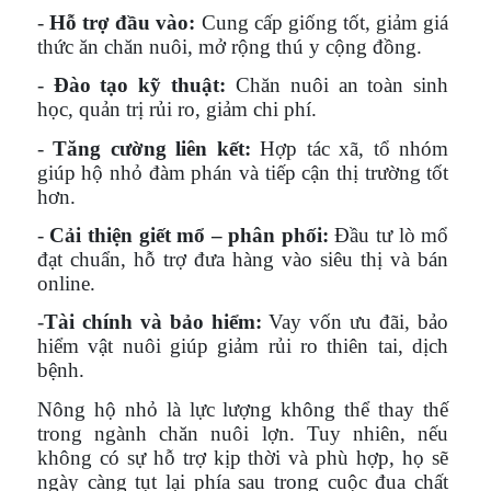
-
Hỗ trợ đầu vào:
Cung cấp giống tốt, giảm giá
thức ăn chăn nuôi, mở rộng thú y cộng đồng.
-
Đào tạo kỹ thuật:
Chăn nuôi an toàn sinh
học, quản trị rủi ro, giảm chi phí.
-
Tăng cường liên kết:
Hợp tác xã, tổ nhóm
giúp hộ nhỏ đàm phán và tiếp cận thị trường tốt
hơn.
-
Cải thiện giết mổ – phân phối:
Đầu tư lò mổ
đạt chuẩn, hỗ trợ đưa hàng vào siêu thị và bán
online.
-
Tài chính và bảo hiểm:
Vay vốn ưu đãi, bảo
hiểm vật nuôi giúp giảm rủi ro thiên tai, dịch
bệnh.
Nông hộ nhỏ là lực lượng không thể thay thế
trong ngành chăn nuôi lợn. Tuy nhiên, nếu
không có sự hỗ trợ kịp thời và phù hợp, họ sẽ
ngày càng tụt lại phía sau trong cuộc đua chất