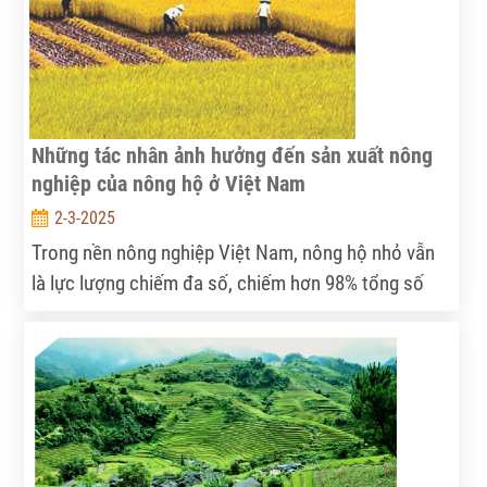
Những tác nhân ảnh hưởng đến sản xuất nông
nghiệp của nông hộ ở Việt Nam
2-3-2025
Trong nền nông nghiệp Việt Nam, nông hộ nhỏ vẫn
là lực lượng chiếm đa số, chiếm hơn 98% tổng số
đơn vị sản xuất nông nghiệp, nhưng đồng thời cũng
là nhóm dễ bị tổn thương nhất trước những biến
động về thời tiết, thị trường và chính sách. Vậy đâu
là những yếu tố đang tác động mạnh mẽ đến nhóm
hộ này – và cần làm gì để hỗ trợ họ phát triển?