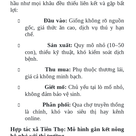
hầu như mọi khâu đều thiếu liên kết và gặp bất
lợi:
Đầu vào:
Giống không rõ nguồn

gốc, giá thức ăn cao, dịch vụ thú y hạn
chế.
Sản xuất:
Quy mô nhỏ (10–50

con), thiếu kỹ thuật, khó kiểm soát dịch
bệnh.
Thu mua:
Phụ thuộc thương lái,

giá cả không minh bạch.
Giết mổ:
Chủ yếu tại lò mổ nhỏ,

không đảm bảo vệ sinh.
Phân phối:
Qua chợ truyền thống

là chính, khó vào siêu thị hay kênh
online.
Hợp tác xã Tiên Thọ: Mô hình gắn kết nông
hộ nhỏ với thị trường