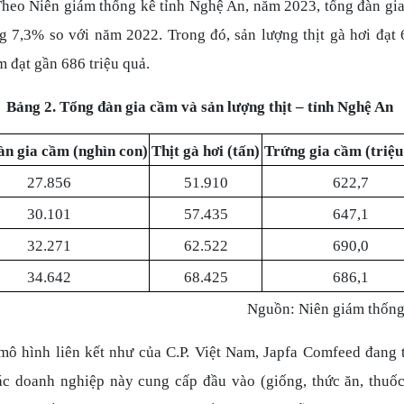
Theo Niên giám thống kê tỉnh Nghệ An, năm 2023, tổng đàn gia
ng 7,3% so với năm 2022. Trong đó, sản lượng thịt gà hơi đạt 
m đạt gần 686 triệu quả.
Bảng 2. Tổng đàn gia cầm và sản lượng thịt – tỉnh Nghệ An
àn gia cầm (nghìn con)
Thịt gà hơi (tấn)
Trứng gia cầm (triệu
27.856
51.910
622,7
30.101
57.435
647,1
32.271
62.522
690,0
34.642
68.425
686,1
Nguồn: Niên giám thốn
mô hình liên kết như của C.P. Việt Nam, Japfa Comfeed đang 
c doanh nghiệp này cung cấp đầu vào (giống, thức ăn, thuốc 