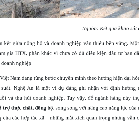
Nguồn: Kết quả khảo sát
ên kết giữa nông hộ và doanh nghiệp vẫn thiếu bền vững. Một
m gia HTX, phần khác vì chưa có đủ điều kiện đầu tư ban đ
a doanh nghiệp.
Việt Nam đang từng bước chuyển mình theo hướng hiện đại hóa,
 suất. Nghệ An là một ví dụ đáng ghi nhận với định hướng 
huỗi và thu hút doanh nghiệp. Tuy vậy, để ngành hàng này th
ỗ trợ thực chất, đồng bộ
, song song với nâng cao năng lực của
g của các hợp tác xã – những mắt xích quan trọng nhưng vẫn 