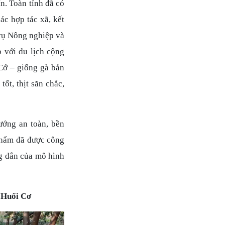
ín. Toàn tỉnh đã có
ác hợp tác xã, kết
 vụ Nông nghiệp và
p với du lịch cộng
Cớ – giống gà bản
ốt, thịt săn chắc,
ướng an toàn, bền
 phẩm đã được công
g đắn của mô hình
h Huối Cơ