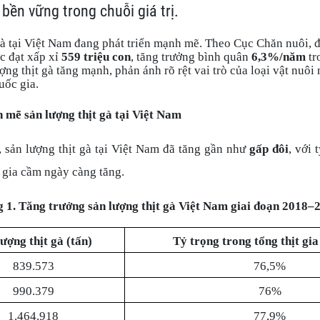
t bền vững trong chuỗi giá trị.
à tại Việt Nam đang phát triển mạnh mẽ. Theo Cục Chăn nuôi, 
c đạt xấp xỉ
559 triệu con
, tăng trưởng bình quân
6,3%/năm
tr
ng thịt gà tăng mạnh, phản ánh rõ rệt vai trò của loại vật nuôi
uốc gia.
mẽ sản lượng thịt gà tại Việt Nam
 sản lượng thịt gà tại Việt Nam đã tăng gần như
gấp đôi
, với 
t gia cầm ngày càng tăng.
 1. Tăng trưởng sản lượng thịt gà Việt Nam giai đoạn 2018–
lượng thịt gà (tấn)
Tỷ trọng trong tổng thịt gi
839.573
76,5%
990.379
76%
1.464.918
77,9%