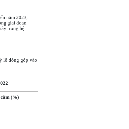
đến năm 2023,
ong giai đoạn
 này trong hệ
tỷ lệ đóng góp vào
2022
a cầm (%)