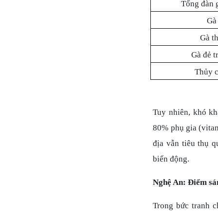
Tổng đàn 
Gà
Gà th
Gà đẻ t
Thủy 
Tuy nhiên, khó kh
80% phụ gia (vitam
địa vẫn tiêu thụ q
biến động.
Nghệ An: Điểm sán
Trong bức tranh c