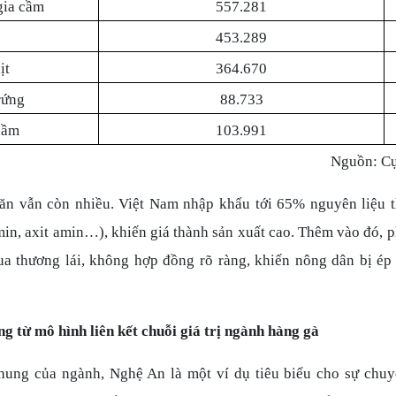
gia cầm
557.281
453.289
ịt
364.670
rứng
88.733
cầm
103.991
Nguồn: Cụ
ăn vẫn còn nhiều. Việt Nam nhập khẩu tới 65% nguyên liệu t
in, axit amin…), khiến giá thành sản xuất cao. Thêm vào đó, ph
ua thương lái, không hợp đồng rõ ràng, khiến nông dân bị ép 
g từ mô hình liên kết chuỗi giá trị ngành hàng gà
hung của ngành, Nghệ An là một ví dụ tiêu biểu cho sự chu