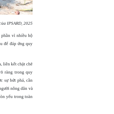
 của IPSARD, 2025
 phần vì nhiều hộ
ầu để đáp ứng quy
 liên kết chặt chẽ
rõ ràng trong quy
ực sự bứt phá, cần
 người nông dân và
còn yếu trong toàn