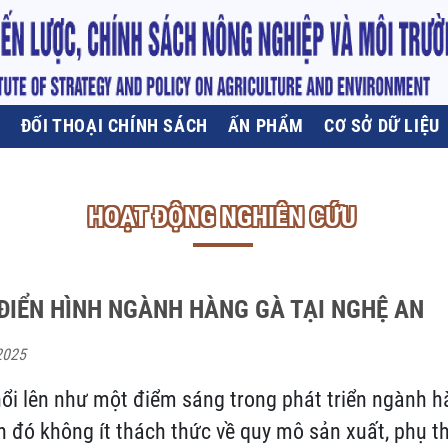
U
ĐỐI THOẠI CHÍNH SÁCH
ẤN PHẨM
CƠ SỞ DỮ LIỆU
HOẠT ĐỘNG NGHIÊN CỨU
ĐIỂN HÌNH NGÀNH HÀNG GÀ TẠI NGHỆ AN
2025
i lên như một điểm sáng trong phát triển ngành hà
 đó không ít thách thức về quy mô sản xuất, phụ t