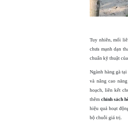
Tuy nhiên, mối li
chưa mạnh dạn tha
chuẩn kỹ thuật củ
Ngành hàng gà tại 
và nâng cao năng
hoạch, liên kết c
thêm
chính sách h
hiệu quả hoạt độn
bộ chuỗi giá trị.