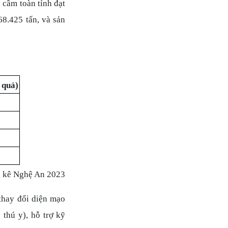
 cầm toàn tỉnh đạt
68.425 tấn, và sản
 quả)
g kê Nghệ An 2023
thay đổi diện mạo
thú y), hỗ trợ kỹ