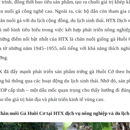
 trình, đồng thời bao tiêu sản phẩm, tạo ra chuỗi giá trị khép k
ăn nuôi gà công nghệ cao. Ngoài ra, các hộ dân còn tham gia c
chăn nuôi gà với du lịch cộng đồng, du lịch sinh thái. HTX Dịch
à mô hình tiêu biểu trong việc kết hợp phát triển nông nghiệ
hững điểm nổi bật nhất của HTX là chăn nuôi giống gà Huồi 
 từ những năm 1945–1955, nổi tiếng với khả năng thích nghi t
ỡng.
 đã đẩy mạnh phát triển sản phẩm trứng gà Huồi Cớ theo h
ng bá thông qua các hoạt động du lịch sinh thái. Nhờ đó, sản
OP cấp tỉnh – một dấu mốc quan trọng cho thấy hướng đi đún
o tồn giá trị bản địa và phát triển kinh tế vùng cao.
Chăn nuôi Gà Huồi Cơ tại HTX dịch vụ nông nghiệp và du lịc