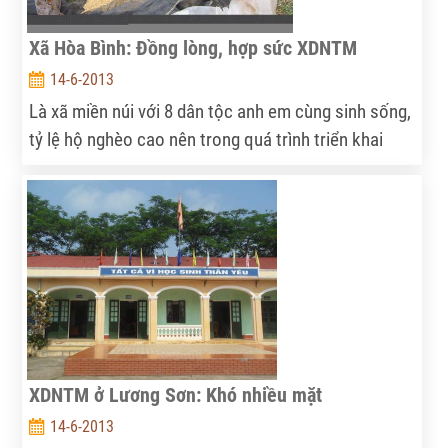
Xã Hòa Bình: Đồng lòng, hợp sức XDNTM
14-6-2013
Là xã miền núi với 8 dân tộc anh em cùng sinh sống,
tỷ lệ hộ nghèo cao nên trong quá trình triển khai
XDNTM, Hòa Bình (Đồng Hỷ - Thái Nguyên) gặp khá
nhiều khó khăn. Tuy nhiên, nhờ nhân dân đồng lòng,
hợp sức, phong trào XDNTM ở Hòa Bình đã đạt
những kết quả đáng khích lệ.
XDNTM ở Lương Sơn: Khó nhiều mặt
14-6-2013