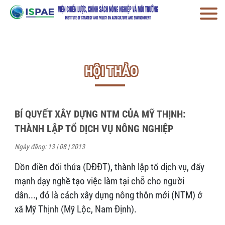
HỘI THẢO
BÍ QUYẾT XÂY DỰNG NTM CỦA MỸ THỊNH:
THÀNH LẬP TỔ DỊCH VỤ NÔNG NGHIỆP
Ngày đăng: 13 | 08 | 2013
Dồn điền đổi thửa (DĐĐT), thành lập tổ dịch vụ, đẩy
mạnh dạy nghề tạo việc làm tại chỗ cho người
dân..., đó là cách xây dựng nông thôn mới (NTM) ở
xã Mỹ Thịnh (Mỹ Lộc, Nam Định).