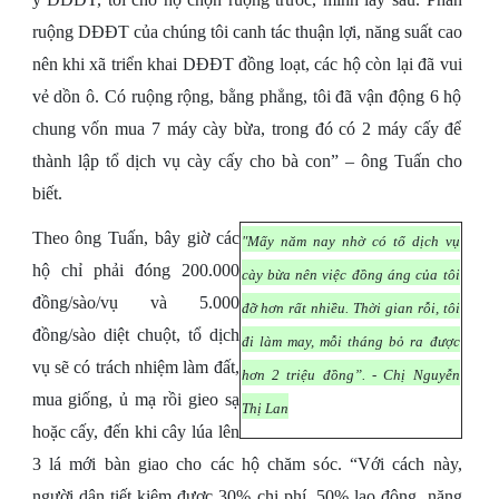
ruộng DĐĐT của chúng tôi canh tác thuận lợi, năng suất cao
nên khi xã triển khai DĐĐT đồng loạt, các hộ còn lại đã vui
vẻ dồn ô. Có ruộng rộng, bằng phẳng, tôi đã vận động 6 hộ
chung vốn mua 7 máy cày bừa, trong đó có 2 máy cấy để
thành lập tổ dịch vụ cày cấy cho bà con” – ông Tuấn cho
biết.
Theo ông Tuấn, bây giờ các
"Mấy năm nay nhờ có tổ dịch vụ
hộ chỉ phải đóng 200.000
cày bừa nên việc đồng áng của tôi
đồng/sào/vụ và 5.000
đỡ hơn rất nhiều. Thời gian rỗi, tôi
đồng/sào diệt chuột, tổ dịch
đi làm may, mỗi tháng bỏ ra được
vụ sẽ có trách nhiệm làm đất,
hơn 2 triệu đồng”. - Chị Nguyễn
mua giống, ủ mạ rồi gieo sạ
Thị Lan
hoặc cấy, đến khi cây lúa lên
3 lá mới bàn giao cho các hộ chăm sóc. “Với cách này,
người dân tiết kiệm được 30% chi phí, 50% lao động, năng