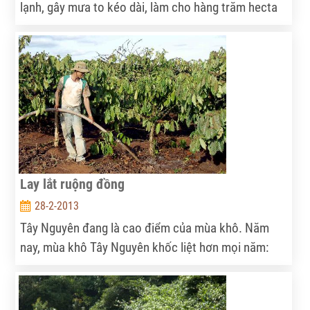
lạnh, gây mưa to kéo dài, làm cho hàng trăm hecta
lúa vụ đông xuân 2012-2013 chưa kịp thu hoạch đã
bị ngập úng. Một số nơi lúa bị ngâm nước lâu ngày,
mọc mầm ngay trên cây, có nguy cơ mất trắng khiến
người dân gặp nhiều khó khăn.
Lay lắt ruộng đồng
28-2-2013
Tây Nguyên đang là cao điểm của mùa khô. Năm
nay, mùa khô Tây Nguyên khốc liệt hơn mọi năm:
Đồng ruộng không có nước để tưới; người và gia súc
không có nước để uống, để sinh hoạt. “Bức tranh
khô hạn” đang diễn ra gay gắt trên toàn vùng Tây