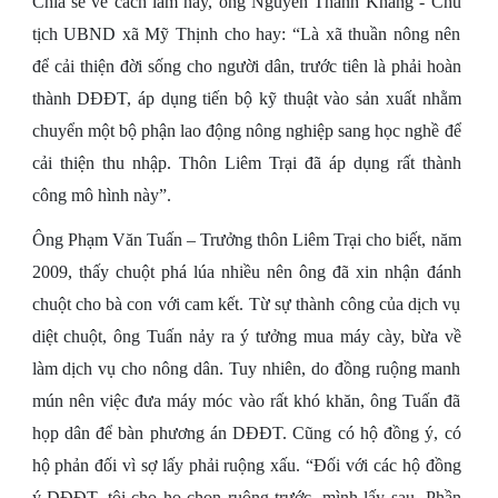
Chia sẻ về cách làm này, ông Nguyễn Thành Khang - Chủ
tịch UBND xã Mỹ Thịnh cho hay: “Là xã thuần nông nên
để cải thiện đời sống cho người dân, trước tiên là phải hoàn
thành DĐĐT, áp dụng tiến bộ kỹ thuật vào sản xuất nhằm
chuyển một bộ phận lao động nông nghiệp sang học nghề để
cải thiện thu nhập. Thôn Liêm Trại đã áp dụng rất thành
công mô hình này”.
Ông Phạm Văn Tuấn – Trưởng thôn Liêm Trại cho biết, năm
2009, thấy chuột phá lúa nhiều nên ông đã xin nhận đánh
chuột cho bà con với cam kết. Từ sự thành công của dịch vụ
diệt chuột, ông Tuấn nảy ra ý tưởng mua máy cày, bừa về
làm dịch vụ cho nông dân. Tuy nhiên, do đồng ruộng manh
mún nên việc đưa máy móc vào rất khó khăn, ông Tuấn đã
họp dân để bàn phương án DĐĐT. Cũng có hộ đồng ý, có
hộ phản đối vì sợ lấy phải ruộng xấu. “Đối với các hộ đồng
ý DĐĐT, tôi cho họ chọn ruộng trước, mình lấy sau. Phần