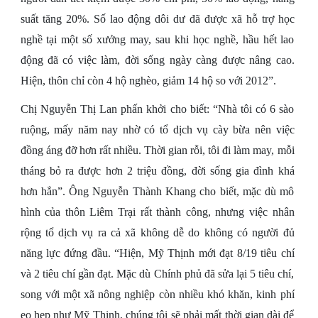
suất tăng 20%. Số lao động dôi dư đã được xã hỗ trợ học
nghề tại một số xưởng may, sau khi học nghề, hầu hết lao
động đã có việc làm, đời sống ngày càng được nâng cao.
Hiện, thôn chỉ còn 4 hộ nghèo, giảm 14 hộ so với 2012”.
Chị Nguyễn Thị Lan phấn khởi cho biết: “Nhà tôi có 6 sào
ruộng, mấy năm nay nhờ có tổ dịch vụ cày bừa nên việc
đồng áng đỡ hơn rất nhiều. Thời gian rỗi, tôi đi làm may, mỗi
tháng bỏ ra được hơn 2 triệu đồng, đời sống gia đình khá
hơn hẳn”. Ông Nguyễn Thành Khang cho biết, mặc dù mô
hình của thôn Liêm Trại rất thành công, nhưng việc nhân
rộng tổ dịch vụ ra cả xã không dễ do không có người đủ
năng lực đứng đầu. “Hiện, Mỹ Thịnh mới đạt 8/19 tiêu chí
và 2 tiêu chí gần đạt. Mặc dù Chính phủ đã sửa lại 5 tiêu chí,
song với một xã nông nghiệp còn nhiều khó khăn, kinh phí
eo hẹp như Mỹ Thịnh, chúng tôi sẽ phải mất thời gian dài để