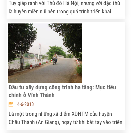
Tuy giáp ranh với Thủ đô Hà Nội, nhưng với đặc thù
là huyện miền núi nên trong quá trình triển khai
XDNTM, một số xã của huyện Lương Sơn (Hòa Bình)
không tránh khỏi những khó khăn nhất định khi thực
hiện một số tiêu chí.
Đầu tư xây dựng công trình hạ tầng: Mục tiêu
chính ở Vĩnh Thành
14-6-2013
Là một trong những xã điểm XDNTM của huyện
Châu Thành (An Giang), ngay từ khi bắt tay vào triển
khai, Ban chấp hành Đảng bộ xã Vĩnh Thành đã xác