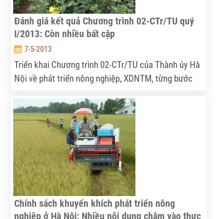
Đánh giá kết quả Chương trình 02-CTr/TU quý
I/2013: Còn nhiều bất cập
7-5-2013
Triển khai Chương trình 02-CTr/TU của Thành ủy Hà
Nội về phát triển nông nghiệp, XDNTM, từng bước
nâng cao đời sống người dân, nhiều huyện, thị xã đã
chủ động tổ chức xây dựng, thực hiện chương trình,
xác định nội dung trọng tâm đột phá và đạt được
nhiều kết quả đáng khích lệ. Tuy nhiên, quá trình
thực hiện nảy sinh một số bất cập, hạn chế từ cơ
chế chính sách đến nhận thức của một bộ phận cán
bộ, người dân...
Chính sách khuyến khích phát triển nông
nghiệp ở Hà Nội: Nhiều nội dung chậm vào thực