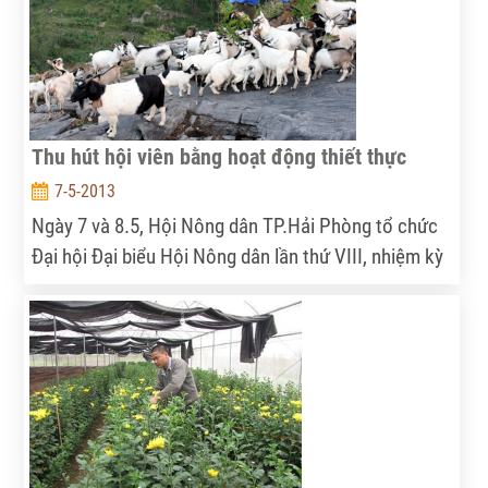
ăn trái sản xuất theo quy trình VietGAP lớn nhất
nước. Trao đổi với phóng viên xung quanh vấn đề
này, ông Huỳnh Thanh Cảnh, Giám đốc Sở Nông
nghiệp và PTNT Bình Thuận cho biết:
Thu hút hội viên bằng hoạt động thiết thực
7-5-2013
Ngày 7 và 8.5, Hội Nông dân TP.Hải Phòng tổ chức
Đại hội Đại biểu Hội Nông dân lần thứ VIII, nhiệm kỳ
2013-2018 với khẩu hiệu “Đoàn kết - đổi mới - chủ
động - hội nhập - phát triển bền vững”.