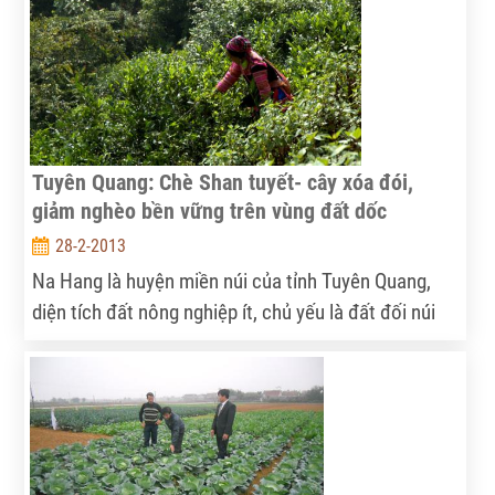
Nguyên.
Tuyên Quang: Chè Shan tuyết- cây xóa đói,
giảm nghèo bền vững trên vùng đất dốc
28-2-2013
Na Hang là huyện miền núi của tỉnh Tuyên Quang,
diện tích đất nông nghiệp ít, chủ yếu là đất đối núi
dốc, rất khó khăn cho sản xuất nông, lâm nghiệp.
Tuy nhiên, việc thực hiện thành công dự án dự án
trồng rừng phòng hộ bằng cây chè Shan tuyết trên
vùng đồi núi dốc đã và đang mở ra hướng xóa đói,
giảm nghèo mới bền vững cho đồng bào các dân tộc