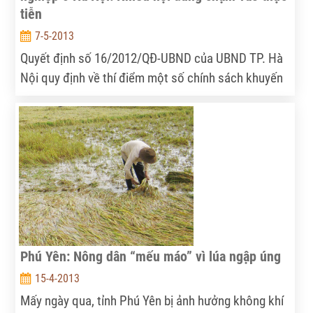
tiễn
7-5-2013
Quyết định số 16/2012/QĐ-UBND của UBND TP. Hà
Nội quy định về thí điểm một số chính sách khuyến
khích phát triển sản xuất nông nghiệp, xây dựng hạ
tầng nông thôn thành phố giai đoạn 2012-2016
chính thức triển khai từ tháng 7/2012, nhưng sau
gần một năm thực hiện, nhiều nội dung trong Quyết
định vẫn chưa đi vào thực tiễn.
Phú Yên: Nông dân “mếu máo” vì lúa ngập úng
15-4-2013
Mấy ngày qua, tỉnh Phú Yên bị ảnh hưởng không khí