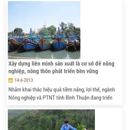
định đây là nhiệm vụ của toàn hệ thống chính trị, vì
thế xã đã nhanh chóng thành lập Ban quản lý
XDNTM do Chủ tịch UBND xã làm trưởng ban, Phó
chủ tịch UBND xã làm phó ban, thành viên là các
trưởng ban, ngành đoàn thể, nông dân tiêu biểu, có
uy tín trong xã.
Xây dựng liên minh sản xuất là cơ sở để nông
nghiệp, nông thôn phát triển bền vững
14-6-2013
Nhằm khai thác hiệu quả tiềm năng, lợi thế, ngành
Nông nghiệp và PTNT tỉnh Bình Thuận đang triển
khai nhiều chương trình, dự án sản xuất an toàn để
từng bước nâng cao chất lượng các loại nông sản.
Đến nay, Bình Thuận là địa phương có diện tích cây