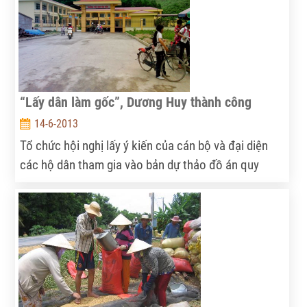
“Lấy dân làm gốc”, Dương Huy thành công
14-6-2013
Tổ chức hội nghị lấy ý kiến của cán bộ và đại diện
các hộ dân tham gia vào bản dự thảo đồ án quy
hoạch phát triển một cách dân chủ, công khai là bí
quyết giúp Dương Huy (TP. Cẩm Phả - Quảng Ninh)
gặt hái được nhiều thành công trong xây dựng nông
thôn mới (XDNTM).