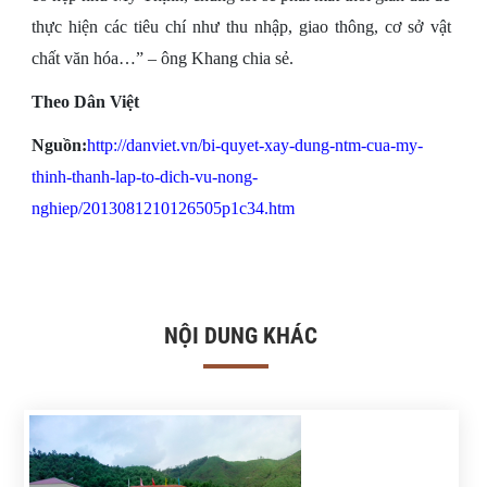
thực hiện các tiêu chí như thu nhập, giao thông, cơ sở vật
chất văn hóa…” – ông Khang chia sẻ.
Theo Dân Việt
Nguồn:
http://danviet.vn/bi-quyet-xay-dung-ntm-cua-my-
thinh-thanh-lap-to-dich-vu-nong-
nghiep/2013081210126505p1c34.htm
NỘI DUNG KHÁC