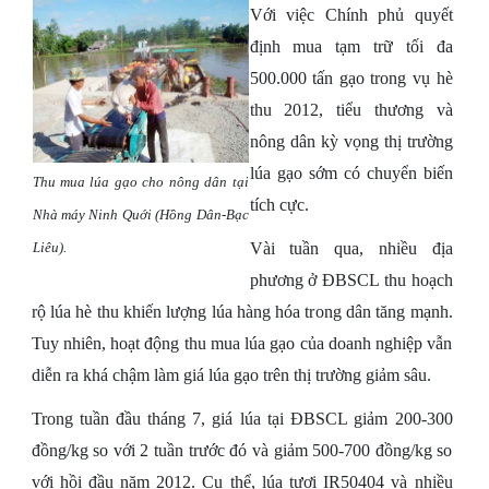
Với việc Chính phủ quyết
định mua tạm trữ tối đa
500.000 tấn gạo trong vụ hè
thu 2012, tiểu thương và
nông dân kỳ vọng thị trường
lúa gạo sớm có chuyển biến
Thu mua lúa gạo cho nông dân tại
tích cực.
Nhà máy Ninh Quới (Hồng Dân-Bạc
Liêu).
Vài tuần qua, nhiều địa
phương ở ĐBSCL thu hoạch
rộ lúa hè thu khiến lượng lúa hàng hóa trong dân tăng mạnh.
Tuy nhiên, hoạt động thu mua lúa gạo của doanh nghiệp vẫn
diễn ra khá chậm làm giá lúa gạo trên thị trường giảm sâu.
Trong tuần đầu tháng 7, giá lúa tại ĐBSCL giảm 200-300
đồng/kg so với 2 tuần trước đó và giảm 500-700 đồng/kg so
với hồi đầu năm 2012. Cụ thể, lúa tươi IR50404 và nhiều