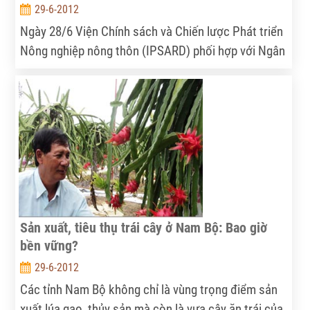
29-6-2012
Ngày 28/6 Viện Chính sách và Chiến lược Phát triển
Nông nghiệp nông thôn (IPSARD) phối hợp với Ngân
hàng thế giới (WB) tổ chức hội thảo “An ninh lương
thực Việt Nam - Thực trạng, chính sách và triển
vọng” tại Hà Nội.
Sản xuất, tiêu thụ trái cây ở Nam Bộ: Bao giờ
bền vững?
29-6-2012
Các tỉnh Nam Bộ không chỉ là vùng trọng điểm sản
xuất lúa gạo, thủy sản mà còn là vựa cây ăn trái của