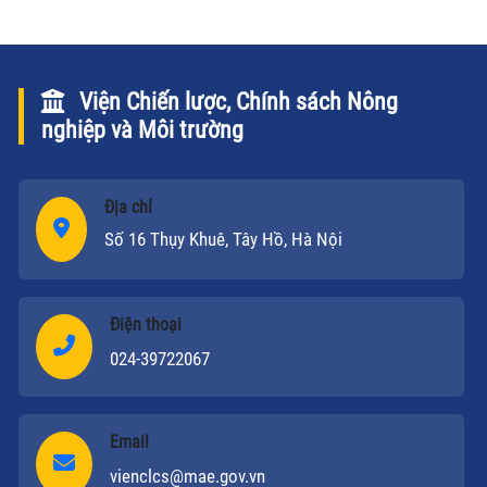
Viện Chiến lược, Chính sách Nông
nghiệp và Môi trường
Địa chỉ
Số 16 Thụy Khuê, Tây Hồ, Hà Nội
Điện thoại
024-39722067
Email
vienclcs@mae.gov.vn