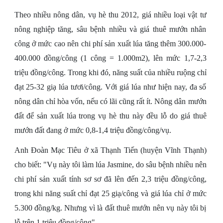
Theo nhiều nông dân, vụ hè thu 2012, giá nhiều loại vật tư
nông nghiệp tăng, sâu bệnh nhiều và giá thuê mướn nhân
công ở mức cao nên chi phí sản xuất lúa tăng thêm 300.000-
400.000 đồng/công (1 công = 1.000m2), lên mức 1,7-2,3
triệu đồng/công. Trong khi đó, năng suất của nhiều ruộng chỉ
đạt 25-32 giạ lúa tươi/công. Với giá lúa như hiện nay, đa số
nông dân chỉ hòa vốn, nếu có lãi cũng rất ít. Nông dân mướn
đất để sản xuất lúa trong vụ hè thu này đều lỗ do giá thuê
mướn đất đang ở mức 0,8-1,4 triệu đồng/công/vụ.
Anh Đoàn Mạc Tiêu ở xã Thạnh Tiến (huyện Vĩnh Thạnh)
cho biết: "Vụ này tôi làm lúa Jasmine, do sâu bệnh nhiều nên
chi phí sản xuất tính sơ sơ đã lên đến 2,3 triệu đồng/công,
trong khi năng suất chỉ đạt 25 giạ/công và giá lúa chỉ ở mức
5.300 đồng/kg. Nhưng vì là đất thuê mướn nên vụ này tôi bị
lỗ trên 1 triệu đồng/công".