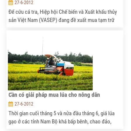
27-6-2012
Để cứu cá tra, Hiệp hội Chế biến và Xuất khẩu thủy
sản Việt Nam (VASEP) đang đề xuất mua tạm trữ
100.000 tấn, với lãi suất thực hiện là 0%.
Cần có giải pháp mua lúa cho nông dân
27-6-2012
Thời gian cuối tháng 5 và nửa đầu tháng 6, giá lúa
gạo ở các tỉnh Nam Bộ khá bấp bênh, chao đảo,
khiến cho bà con nông dân rất lo lắng. Hiện vụ lúa