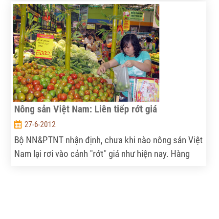
hè thu đang được thu hoạch rộ tại các địa phương
vùng Đồng bằng sông Cửu Long (ĐBSCL). Nếu
không có chính sách hỗ trợ nông dân kịp thời, bà
con sẽ gặp muôn vàn khó khăn để sản xuất vụ mới.
Nông sản Việt Nam: Liên tiếp rớt giá
27-6-2012
Bộ NN&PTNT nhận định, chưa khi nào nông sản Việt
Nam lại rơi vào cảnh "rớt" giá như hiện nay. Hàng
loạt mặt hàng chủ lực như gạo, cao su, cà phê, dừa…
đang ở mức giá thấp kỷ lục, báo hiệu những khó
khăn trong xuất khẩu nông sản 6 tháng cuối năm.