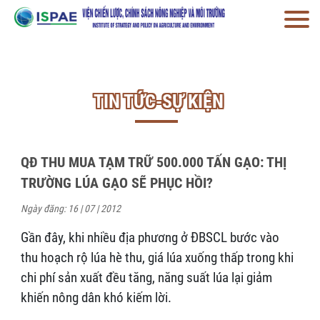
TIN TỨC-SỰ KIỆN
QĐ THU MUA TẠM TRỮ 500.000 TẤN GẠO: THỊ
TRƯỜNG LÚA GẠO SẼ PHỤC HỒI?
Ngày đăng: 16 | 07 | 2012
Gần đây, khi nhiều địa phương ở ĐBSCL bước vào
thu hoạch rộ lúa hè thu, giá lúa xuống thấp trong khi
chi phí sản xuất đều tăng, năng suất lúa lại giảm
khiến nông dân khó kiếm lời.