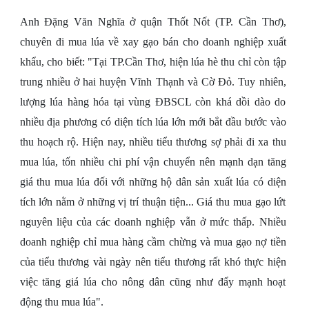
Anh Đặng Văn Nghĩa ở quận Thốt Nốt (TP. Cần Thơ),
chuyên đi mua lúa về xay gạo bán cho doanh nghiệp xuất
khẩu, cho biết: "Tại TP.Cần Thơ, hiện lúa hè thu chỉ còn tập
trung nhiều ở hai huyện Vĩnh Thạnh và Cờ Đỏ. Tuy nhiên,
lượng lúa hàng hóa tại vùng ĐBSCL còn khá dồi dào do
nhiều địa phương có diện tích lúa lớn mới bắt đầu bước vào
thu hoạch rộ. Hiện nay, nhiều tiểu thương sợ phải đi xa thu
mua lúa, tốn nhiều chi phí vận chuyển nên mạnh dạn tăng
giá thu mua lúa đối với những hộ dân sản xuất lúa có diện
tích lớn nằm ở những vị trí thuận tiện... Giá thu mua gạo lứt
nguyên liệu của các doanh nghiệp vẫn ở mức thấp. Nhiều
doanh nghiệp chỉ mua hàng cầm chừng và mua gạo nợ tiền
của tiểu thương vài ngày nên tiểu thương rất khó thực hiện
việc tăng giá lúa cho nông dân cũng như đẩy mạnh hoạt
động thu mua lúa".