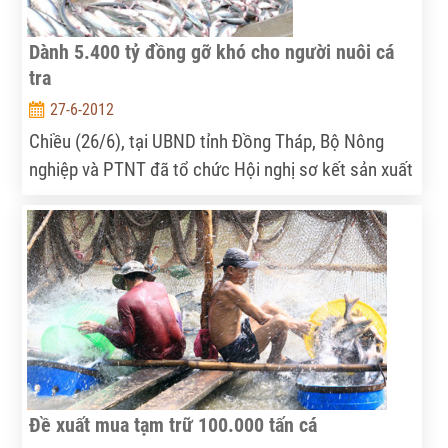
Dành 5.400 tỷ đồng gỡ khó cho người nuôi cá
tra
27-6-2012
Chiều (26/6), tại UBND tỉnh Đồng Tháp, Bộ Nông
nghiệp và PTNT đã tổ chức Hội nghị sơ kết sản xuất
và tiêu thụ cá tra 6 tháng đầu năm và triển khai
nhiệm vụ 6 tháng cuối năm 2012. Bộ trưởng Bộ NN
và PTNT – Cao Đức Phát đã đến dự và chủ trì hội
nghị.
Đề xuất mua tạm trữ 100.000 tấn cá