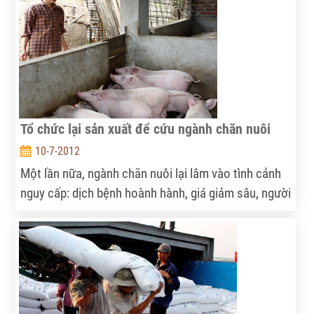
Tổ chức lại sản xuất để cứu ngành chăn nuôi
10-7-2012
Một lần nữa, ngành chăn nuôi lại lâm vào tình cảnh
nguy cấp: dịch bệnh hoành hành, giá giảm sâu, người
tiêu dùng mất niềm tin vào thịt lợn... Kịch bản bỏ
chuồng, treo ao, nguy cơ thiếu thịt vào dịp Tết, thiếu
nguồn nguyên liệu cho xuất khẩu có thể tiếp diễn...