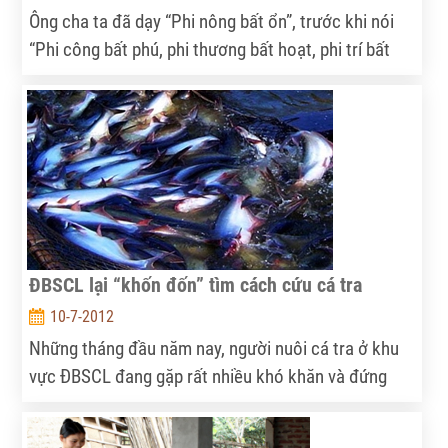
Ông cha ta đã dạy “Phi nông bất ổn”, trước khi nói
“Phi công bất phú, phi thương bất hoạt, phi trí bất
hưng”. Diễn biến 6 tháng đầu năm càng chứng tỏ vai
trò quan trọng của tam nông.
ĐBSCL lại “khốn đốn” tìm cách cứu cá tra
10-7-2012
Những tháng đầu năm nay, người nuôi cá tra ở khu
vực ĐBSCL đang gặp rất nhiều khó khăn và đứng
trước nguy cơ phá sản do giá cá tra nguyên liệu thấp
hơn giá thành.