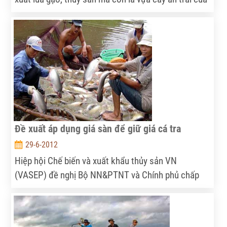
cả nước, với tổng diện tích hơn 408.000ha. Sản xuất
cây ăn trái ở khu vực này đã có bước tăng trưởng
khá nhanh cả về diện tích, cơ cấu cây trồng và sản
lượng. Tuy nhiên, so với tiềm năng sẵn có thì chuỗi
sản xuất, xuất khẩu trái cây tại đây vẫn còn manh
mún, hiệu quả thấp.
Đề xuất áp dụng giá sàn để giữ giá cá tra
29-6-2012
Hiệp hội Chế biến và xuất khẩu thủy sản VN
(VASEP) đề nghị Bộ NN&PTNT và Chính phủ chấp
thuận chủ trương ban hành giá sàn thu mua và xuất
khẩu cá tra.