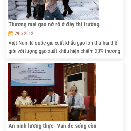
Thương mại gạo nở rộ ở đáy thị trường
29-6-2012
Việt Nam là quốc gia xuất khẩu gạo lớn thứ hai thế
giới với lượng gạo xuất khẩu hiện chiếm 20% thương
mại lúa gạo toàn cầu. Hệ thống thương mại lúa gạo
nước ta đã phát triển nhanh, đáng đoạt giải “ngoại
hạng”. Thế nhưng, giá gạo xuất khẩu của Việt Nam
hiện vẫn ở mức thấp nhất thế giới, điều này cho thấy
mặc dù thương mại gạo sôi động, nhưng lại diễn ra ở
đáy thị trường.
An ninh lương thực- Vấn đề sống còn