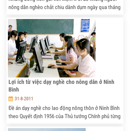
nông dân nghèo chắt chiu dành dụm ngày qua tháng
đang kể một câu chuyện lớn: câu chuyện về quá
trình thay đổi nhận thức của người dân, từ một sự
để dành “có phong trào” đến chuyện nỗ lực tích
cóp…
Lợi ích từ việc dạy nghề cho nông dân ở Ninh
Bình
31-8-2011
Đề án dạy nghề cho lao động nông thôn ở Ninh Bình
theo Quyết định 1956 của Thủ tướng Chính phủ từng
bước được triển khai đồng bộ, đúng hướng và đạt