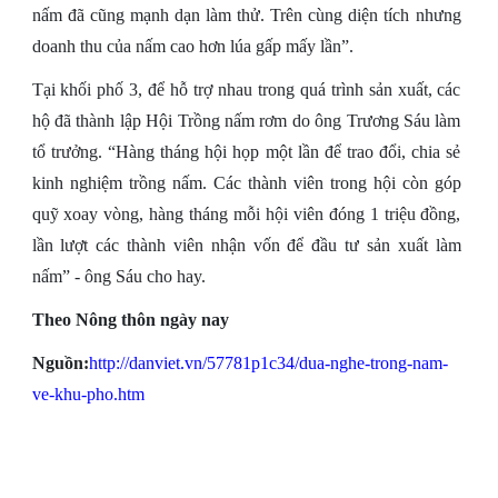
nấm đã cũng mạnh dạn làm thử. Trên cùng diện tích nhưng
doanh thu của nấm cao hơn lúa gấp mấy lần”.
Tại khối phố 3, để hỗ trợ nhau trong quá trình sản xuất, các
hộ đã thành lập Hội Trồng nấm rơm do ông Trương Sáu làm
tổ trưởng. “Hàng tháng hội họp một lần để trao đổi, chia sẻ
kinh nghiệm trồng nấm. Các thành viên trong hội còn góp
quỹ xoay vòng, hàng tháng mỗi hội viên đóng 1 triệu đồng,
lần lượt các thành viên nhận vốn để đầu tư sản xuất làm
nấm” - ông Sáu cho hay.
Theo Nông thôn ngày nay
Nguồn:
http://danviet.vn/57781p1c34/dua-nghe-trong-nam-
ve-khu-pho.htm