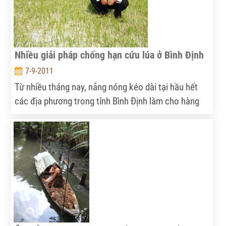
Nhiều giải pháp chống hạn cứu lúa ở Bình Định
7-9-2011
Từ nhiều tháng nay, nắng nóng kéo dài tại hầu hết
các địa phương trong tỉnh Bình Định làm cho hàng
chục ngàn hecta lúa, hoa màu bị hạn hán nghiêm
trọng, hàng ngàn hộ dân thiếu nước sinh hoạt.
Trước tình hình này, UBND tỉnh đã chỉ đạo ngành
nông nghiệp phối hợp với các địa phương triển khai
quyết liệt các biện pháp chống hạn…