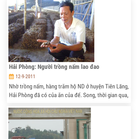
thôn cấp giấy chứng nhận ngày 7.1.2005. Đây là một
trong những mô hình điển hình đầu tiên của tỉnh về
sản xuất sạch và an toàn theo VietGAP.
Hải Phòng: Người trồng nấm lao đao
12-9-2011
Nhờ trồng nấm, hàng trăm hộ ND ở huyện Tiên Lãng,
Hải Phòng đã có của ăn của để. Song, thời gian qua,
do mua phải giống nấm dính bệnh, nên năng suất
thấp, thậm chí mất trắng khiến nhiều hộ lao đao.