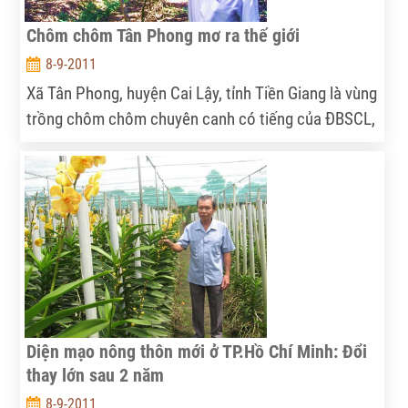
Chôm chôm Tân Phong mơ ra thế giới
8-9-2011
Xã Tân Phong, huyện Cai Lậy, tỉnh Tiền Giang là vùng
trồng chôm chôm chuyên canh có tiếng của ĐBSCL,
với diện tích trên 430ha, giống trồng chủ yếu là
chôm chôm Java. Đây là giống chôm chôm phù hợp
cho xuất khẩu nên được tỉnh chú ý đầu tư áp dụng
sản xuất theo tiêu chuẩn GAP.
Diện mạo nông thôn mới ở TP.Hồ Chí Minh: Đổi
thay lớn sau 2 năm
8-9-2011