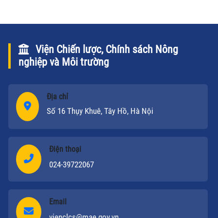
Viện Chiến lược, Chính sách Nông
nghiệp và Môi trường
Địa chỉ
Số 16 Thụy Khuê, Tây Hồ, Hà Nội
Điện thoại
024-39722067
Email
vienclcs@mae.gov.vn