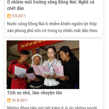
Ô nhiễm môi trường sông Đồng Nai: Nghề cá
chết dần
5-9-2011
Nước sông Đồng Nai ô nhiễm khiến nguồn lợi thủy
sản phong phú vốn có trong tự nhiên mất dần theo
thời gian. Bên cạnh đó, nhà lồng nuôi cá trên sông
cũng điêu đứng vì nạn cá chết hàng loạt liên tục tái
diễn.
Tích xu nhỏ, làm chuyện lớn
31-8-2011
Những đồng tiền gửi tiết kiệm ít ỏi do những người