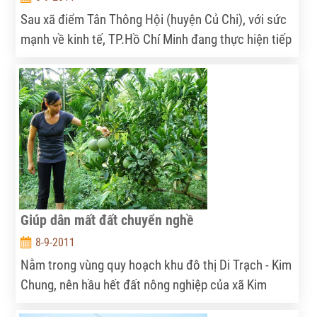
Sau xã điểm Tân Thông Hội (huyện Củ Chi), với sức
mạnh về kinh tế, TP.Hồ Chí Minh đang thực hiện tiếp
chương trình xây dựng NTM tại 5 xã điểm nữa. Trong
tương lai không xa, sẽ có rất nhiều xã ở TP. Hồ Chí
Minh đạt chuẩn về NTM.
Giúp dân mất đất chuyển nghề
8-9-2011
Nằm trong vùng quy hoạch khu đô thị Di Trạch - Kim
Chung, nên hầu hết đất nông nghiệp của xã Kim
Chung, Di Trạch (Hoài Đức, Hà Nội) bị thu hồi. Ngân