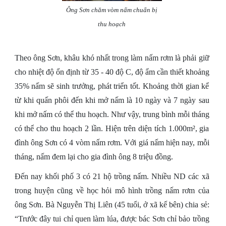
Ông Sơn chăm vòm nấm chuẩn bị
thu hoạch
Theo ông Sơn, khâu khó nhất trong làm nấm rơm là phải giữ
cho nhiệt độ ổn định từ 35 - 40 độ C, độ ẩm cần thiết khoảng
35% nấm sẽ sinh trưởng, phát triển tốt. Khoảng thời gian kể
từ khi quấn phôi đến khi mở nấm là 10 ngày và 7 ngày sau
khi mở nấm có thể thu hoạch. Như vậy, trung bình mỗi tháng
có thể cho thu hoạch 2 lần. Hiện trên diện tích 1.000m², gia
đình ông Sơn có 4 vòm nấm rơm. Với giá nấm hiện nay, mỗi
tháng, nấm đem lại cho gia đình ông 8 triệu đồng.
Đến nay khối phố 3 có 21 hộ trồng nấm. Nhiều ND các xã
trong huyện cũng về học hỏi mô hình trồng nấm rơm của
ông Sơn. Bà Nguyễn Thị Liên (45 tuổi, ở xã kế bên) chia sẻ:
“Trước đây tui chỉ quen làm lúa, được bác Sơn chỉ bảo trồng