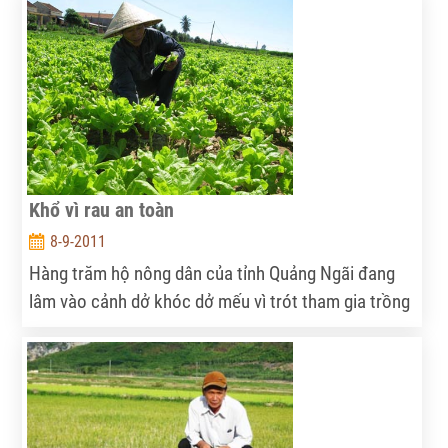
hàng CSXH huyện Hoài Đức đã kịp thời cho người
dân vay vốn để chuyển nghề...
Khổ vì rau an toàn
8-9-2011
Hàng trăm hộ nông dân của tỉnh Quảng Ngãi đang
lâm vào cảnh dở khóc dở mếu vì trót tham gia trồng
rau an toàn.