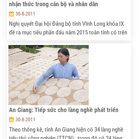
nhận thức trong cán bộ và nhân dân
30-8-2011
Nghị quyết Đại hội Đảng bộ tỉnh Vĩnh Long khóa IX
đề ra mục tiêu phấn đấu năm 2015 toàn tỉnh có trên
20% xã đạt tiêu chí xã NTM. Để đạt được mục tiêu
này, cần có sự nỗ lực lớn của cả hệ thống chính trị.
Ông Trương Văn Sáu, Phó Chủ tịch UBND tỉnh Vĩnh
Long, Phó ban chỉ đạo Chương trình xây dựng NTM
của tỉnh trả lời NNVN về vấn đề này.
An Giang: Tiếp sức cho làng nghề phát triển
30-8-2011
Theo thống kê, tỉnh An Giang hiện có 34 làng nghề
tiểu thủ công nghiệp (TTCN) , trong đó có 24 làng