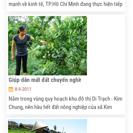
mạnh về kinh tế, TP.Hồ Chí Minh đang thực hiện tiếp
chương trình xây dựng NTM tại 5 xã điểm nữa. Trong
tương lai không xa, sẽ có rất nhiều xã ở TP. Hồ Chí
Minh đạt chuẩn về NTM.
Giúp dân mất đất chuyển nghề
8-9-2011
Nằm trong vùng quy hoạch khu đô thị Di Trạch - Kim
Chung, nên hầu hết đất nông nghiệp của xã Kim
Chung, Di Trạch (Hoài Đức, Hà Nội) bị thu hồi. Ngân
hàng CSXH huyện Hoài Đức đã kịp thời cho người
dân vay vốn để chuyển nghề...