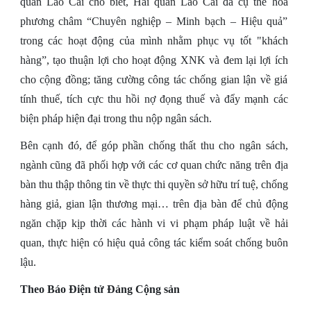
quan Lào Cai cho biết, Hải quan Lào Cai đã cụ thể hoá
phương châm “Chuyên nghiệp – Minh bạch – Hiệu quả”
trong các hoạt động của mình nhằm phục vụ tốt "khách
hàng”, tạo thuận lợi cho hoạt động XNK và đem lại lợi ích
cho cộng đồng; tăng cường công tác chống gian lận về giá
tính thuế, tích cực thu hồi nợ đọng thuế và đẩy mạnh các
biện pháp hiện đại trong thu nộp ngân sách.
Bên cạnh đó, để góp phần chống thất thu cho ngân sách,
ngành cũng đã phối hợp với các cơ quan chức năng trên địa
bàn thu thập thông tin về thực thi quyền sở hữu trí tuệ, chống
hàng giả, gian lận thương mại… trên địa bàn để chủ động
ngăn chặp kịp thời các hành vi vi phạm pháp luật về hải
quan, thực hiện có hiệu quả công tác kiểm soát chống buôn
lậu.
Theo Báo Điện tử Đảng Cộng sản