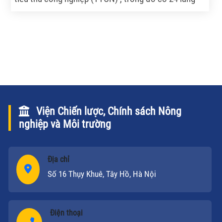
nghề được UBND tỉnh An Giang công nhận, trong số
này có 14 làng nghề truyền thống có bề dày hoạt
động từ 50 năm đến trên 100 năm, hiện còn nhiều
khó khăn do thiếu nguồn vốn đầu tư, sản xuất nhỏ
lẻ, lao động tay nghề kém…
Viện Chiến lược, Chính sách Nông
nghiệp và Môi trường
Địa chỉ
Số 16 Thụy Khuê, Tây Hồ, Hà Nội
Điện thoại