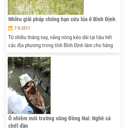
Nhiều giải pháp chống hạn cứu lúa ở Bình Định
7-9-2011
Từ nhiều tháng nay, nắng nóng kéo dài tại hầu hết
các địa phương trong tỉnh Bình Định làm cho hàng
chục ngàn hecta lúa, hoa màu bị hạn hán nghiêm
trọng, hàng ngàn hộ dân thiếu nước sinh hoạt.
Trước tình hình này, UBND tỉnh đã chỉ đạo ngành
nông nghiệp phối hợp với các địa phương triển khai
quyết liệt các biện pháp chống hạn…
Ô nhiễm môi trường sông Đồng Nai: Nghề cá
chết dần