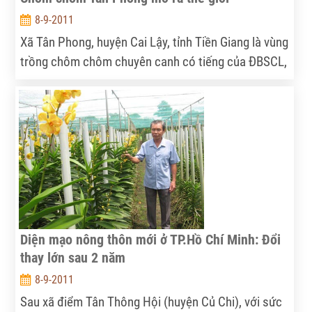
8-9-2011
Xã Tân Phong, huyện Cai Lậy, tỉnh Tiền Giang là vùng
trồng chôm chôm chuyên canh có tiếng của ĐBSCL,
với diện tích trên 430ha, giống trồng chủ yếu là
chôm chôm Java. Đây là giống chôm chôm phù hợp
cho xuất khẩu nên được tỉnh chú ý đầu tư áp dụng
sản xuất theo tiêu chuẩn GAP.
Diện mạo nông thôn mới ở TP.Hồ Chí Minh: Đổi
thay lớn sau 2 năm
8-9-2011
Sau xã điểm Tân Thông Hội (huyện Củ Chi), với sức