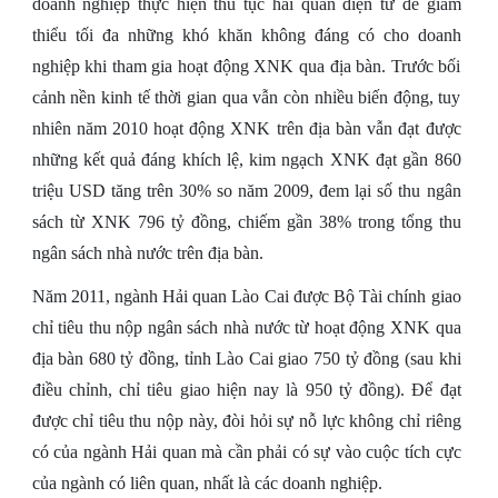
doanh nghiệp thực hiện thủ tục hải quan điện tử để giảm
thiểu tối đa những khó khăn không đáng có cho doanh
nghiệp khi tham gia hoạt động XNK qua địa bàn. Trước bối
cảnh nền kinh tế thời gian qua vẫn còn nhiều biến động, tuy
nhiên năm 2010 hoạt động XNK trên địa bàn vẫn đạt được
những kết quả đáng khích lệ, kim ngạch XNK đạt gần 860
triệu USD tăng trên 30% so năm 2009, đem lại số thu ngân
sách từ XNK 796 tỷ đồng, chiếm gần 38% trong tổng thu
ngân sách nhà nước trên địa bàn.
Năm 2011, ngành Hải quan Lào Cai được Bộ Tài chính giao
chỉ tiêu thu nộp ngân sách nhà nước từ hoạt động XNK qua
địa bàn 680 tỷ đồng, tỉnh Lào Cai giao 750 tỷ đồng (sau khi
điều chỉnh, chỉ tiêu giao hiện nay là 950 tỷ đồng). Để đạt
được chỉ tiêu thu nộp này, đòi hỏi sự nỗ lực không chỉ riêng
có của ngành Hải quan mà cần phải có sự vào cuộc tích cực
của ngành có liên quan, nhất là các doanh nghiệp.