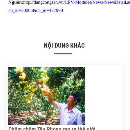
Nguồn:
http://dangcongsan.vn/CPV/Modules/News/NewsDetail.a
co_id=30065&cn_id=477990
NỘI DUNG KHÁC
Chôm chôm Tân Phong mơ ra thế giới