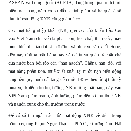
ASEAN và Trung Quốc (ACFTA) đang trong quá trình thực
hiện, nên hàng năm có sự điều chỉnh giảm và hệ quả là số
thu từ hoạt động XNK cũng giảm theo.
Các mặt hàng nhập khẩu (NK) qua các cửa khẩu Lào Cai
vào Việt Nam chủ yếu là phân bón, hoá chất, than cốc, máy
móc thiết bị… tạo tài sản cố định và phục vụ sản xuất. Song,
đến nay những mặt hàng này vẫn chịu sự quản lý chặt chẽ
của nước bạn bởi rào cản “hạn ngạch”. Chẳng hạn, đối với
mặt hàng phân bón, thuế xuất khẩu tại nước bạn biến động
tăng liên tục, thuế suất tăng đến mức 135% theo từng thời kỳ
mùa vụ; khiến cho hoạt động NK những mặt hàng này vào
Việt Nam giảm mạnh, ảnh hưởng giảm đến số thu thuế NK
và nguồn cung cho thị trường trong nước.
Để có số thu ngân sách từ hoạt động XNK về đích trong
năm nay, ông Phạm Ngọc Thạch – Phó Cục trưởng Cục Hải