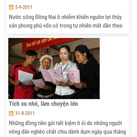
5-9-2011
Nước sông Đồng Nai ô nhiễm khiến nguồn lợi thủy
sản phong phú vốn có trong tự nhiên mất dần theo
thời gian. Bên cạnh đó, nhà lồng nuôi cá trên sông
cũng điêu đứng vì nạn cá chết hàng loạt liên tục tái
diễn.
Tích xu nhỏ, làm chuyện lớn
31-8-2011
Những đồng tiền gửi tiết kiệm ít ỏi do những người
nông dân nghèo chắt chiu dành dụm ngày qua tháng