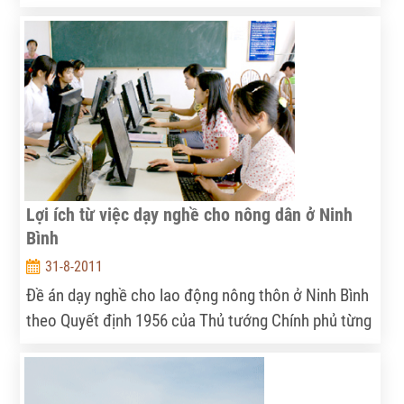
đang kể một câu chuyện lớn: câu chuyện về quá
trình thay đổi nhận thức của người dân, từ một sự
để dành “có phong trào” đến chuyện nỗ lực tích
cóp…
Lợi ích từ việc dạy nghề cho nông dân ở Ninh
Bình
31-8-2011
Đề án dạy nghề cho lao động nông thôn ở Ninh Bình
theo Quyết định 1956 của Thủ tướng Chính phủ từng
bước được triển khai đồng bộ, đúng hướng và đạt
được kết quả tích cực.