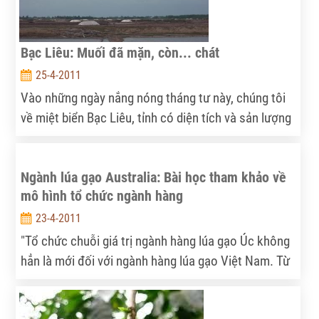
Bạc Liêu: Muối đã mặn, còn... chát
25-4-2011
Vào những ngày nắng nóng tháng tư này, chúng tôi
về miệt biển Bạc Liêu, tỉnh có diện tích và sản lượng
lớn nhất nước đang vào vụ thu hoạch muối.
Ngành lúa gạo Australia: Bài học tham khảo về
mô hình tổ chức ngành hàng
23-4-2011
"Tổ chức chuỗi giá trị ngành hàng lúa gạo Úc không
hẳn là mới đối với ngành hàng lúa gạo Việt Nam. Từ
những năm trước 1990, các tổng công ty lương thực
đều có mạng lưới các hợp tác xã sản xuất và hệ