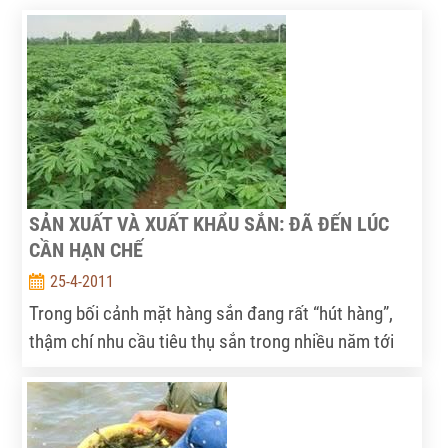
SẢN XUẤT VÀ XUẤT KHẨU SẮN: ĐÃ ĐẾN LÚC
CẦN HẠN CHẾ
25-4-2011
Trong bối cảnh mặt hàng sắn đang rất “hút hàng”,
thậm chí nhu cầu tiêu thụ sắn trong nhiều năm tới
có thể vẫn như “chiếc thùng không đáy”, việc đưa ra
ý kiến nên ngừng tăng sản xuất và xuất khảu sắn rất
có thể là lạc long. Tuy nhiên, trong điều kiện của