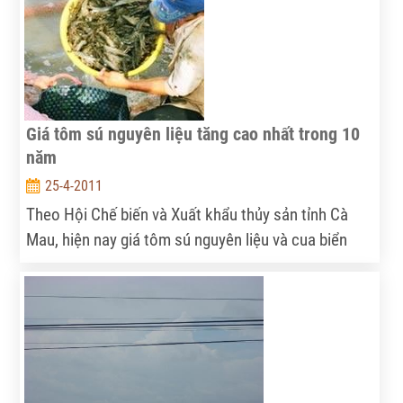
nước ta, đây là một vấn đề cần được xem xét một
cách thực sự nghiêm túc trên nhiều phương diện.
Giá tôm sú nguyên liệu tăng cao nhất trong 10
năm
25-4-2011
Theo Hội Chế biến và Xuất khẩu thủy sản tỉnh Cà
Mau, hiện nay giá tôm sú nguyên liệu và cua biển
tăng cao nhất trong 10 năm qua, kể từ khi tỉnh này
thực hiện chuyển dịch cơ cấu kinh tế ngư - nông -
lâm nghiệp năm 2001.