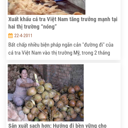
cây sẽ bung hoa đồng loạt.
Xuất khẩu cá tra Việt Nam tăng trưởng mạnh tại
hai thị trường “nóng”
22-4-2011
Bất chấp nhiều biện pháp ngăn cản "đường đi" của
cá tra Việt Nam vào thị trường Mỹ, trong 2 tháng
đầu năm 2011, xuất khẩu mặt hàng này vẫn tăng
trưởng mạnh tại 2 thị trường "nóng" là Mỹ và Braxin.
Đây là nỗ lực của các bộ, ngành liên quan và doanh
nghiệp.
Sản xuất sạch hơn: Hướng đi bền vững cho