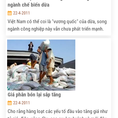
ngành chế biến dừa
22-4-2011
Việt Nam có thể coi là "vương quốc" của dừa, song
ngành công nghiệp này vẫn chưa phát triển mạnh.
Nguyên nhân chính là do các doanh nghiệp trong
ngành chế biến dừa vẫn chưa nhận thức hết tầm
quan trọng của việc sản xuất sạch hơn (SXSH) và áp
dụng nó vào sản xuất...
Giá phân bón lại sắp tăng
22-4-2011
Cho rằng hàng loạt các yếu tố đầu vào tăng giá như