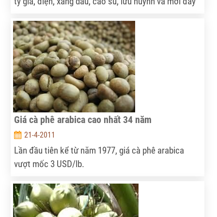
tỷ giá, điện, xăng dầu, cao su, lưu huỳnh và mới đây
nhất là giá than tăng 40% cho sản xuất phân bón,
Tập đoàn Hóa chất Việt Nam vừa thông báo sẽ lại
phải tăng giá phân bón khi vụ hè thu đang đến gần.
Giá cà phê arabica cao nhất 34 năm
21-4-2011
Lần đầu tiên kể từ năm 1977, giá cà phê arabica
vượt mốc 3 USD/lb.