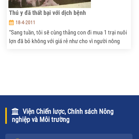
Thú y đã thất bại với dịch bệnh
18-4-2011
“Sang tuần, tôi sẽ cùng thằng con đi mua 1 trại nuôi
lợn đã bỏ không với giá rẻ như cho vì người nông
dân không thể tiếp tục “mở chuồng” được nữa” - ông
Lê Bá Lịch, Chủ tịch Hiệp hội Thức ăn chăn nuôi VN
mở đầu câu chuyện với NVNN khi bàn tới thực trạng
ngành chăn nuôi lợn hiện nay.
Viện Chiến lược, Chính sách Nông
nghiệp và Môi trường