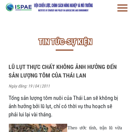
TIN TỨC-SỰ KIỆN
LŨ LỤT THỰC CHẤT KHÔNG ẢNH HƯỞNG ĐẾN
SẢN LƯỢNG TÔM CỦA THÁI LAN
Ngày đăng: 19 | 04 | 2011
Tổng sản lượng tôm nuôi của Thái Lan sẽ không bị
ảnh hưởng bởi lũ lụt, chỉ có thời vụ thu hoạch sẽ
phải lui lại vài tháng.
Theo ước tính, trận lũ vừa