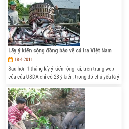
giờ, nếu muốn nuôi bò, thường chủ hộ sẽ căn cứ vào
số lượng lao động có khả năng đi cắt cỏ của gia
đình mình là bao nhiêu mới quyết định mua bấy
nhiêu con bò để nuôi.
Lấy ý kiến cộng đồng bảo vệ cá tra Việt Nam
18-4-2011
Sau hơn 1 tháng lấy ý kiến rộng rãi, trên trang web
của của USDA chỉ có 23 ý kiến, trong đó chủ yếu là ý
kiến của những người Mỹ bảo vệ lợi ích cá da trơn
nội địa.