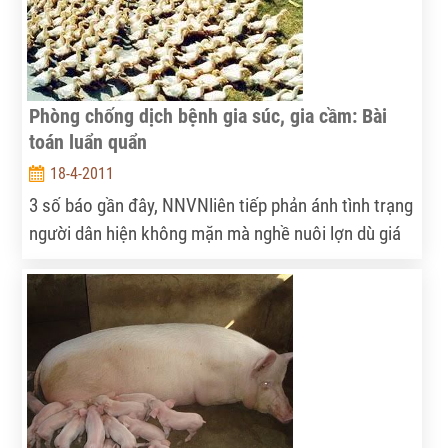
Phòng chống dịch bệnh gia súc, gia cầm: Bài
toán luẩn quẩn
18-4-2011
3 số báo gần đây, NNVNliên tiếp phản ánh tình trạng
người dân hiện không mặn mà nghề nuôi lợn dù giá
thịt đang cao chót vót do rất khó kiểm soát dịch
bệnh, hôm qua (17/4)NNVN tiếp tục nhận được ý
kiến của ông Tô Long Thành, PGĐ phụ trách Trung
tâm Chẩn đoán thú y Trung ương…