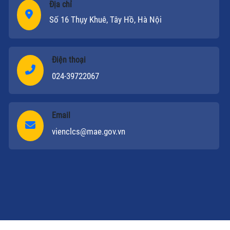
Địa chỉ
Số 16 Thụy Khuê, Tây Hồ, Hà Nội
Điện thoại
024-39722067
Email
vienclcs@mae.gov.vn