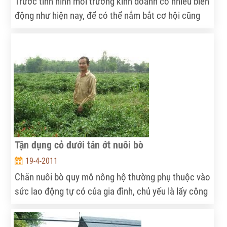
Trước tình hình môi trường kinh doanh có nhiều biến
động như hiện nay, để có thể nắm bắt cơ hội cũng
như hóa giải thách thức, các doanh nghiệp (DN) cần
tiến hành tái cấu trúc để cải thiện năng suất lao
động, hội nhập tốt hơn và tạo cơ sở cho tăng trưởng
bền vững, ổn định lâu dài.
Tận dụng cỏ dưới tán ớt nuôi bò
19-4-2011
Chăn nuôi bò quy mô nông hộ thường phụ thuộc vào
sức lao động tự có của gia đình, chủ yếu là lấy công
làm lời, bởi vì nếu nuôi vài con bò mà mướn cắt cỏ
hoặc mua cỏ thì không hiệu quả. Ở nông thôn bây