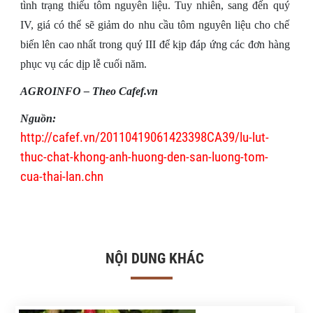
tình trạng thiếu tôm nguyên liệu. Tuy nhiên, sang đến quý
IV, giá có thể sẽ giảm do nhu cầu tôm nguyên liệu cho chế
biến lên cao nhất trong quý III để kịp đáp ứng các đơn hàng
phục vụ các dịp lễ cuối năm.
AGROINFO – Theo Cafef.vn
Nguồn:
http://cafef.vn/20110419061423398CA39/lu-lut-
thuc-chat-khong-anh-huong-den-san-luong-tom-
cua-thai-lan.chn
NỘI DUNG KHÁC