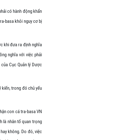
 phải có hành động khẩn
ra-basa khỏi nguy cơ bị
c khi đưa ra định nghĩa
ồng nghĩa với việc phải
vì của Cục Quản lý Dược
ý kiến, trong đó chủ yếu
phận con cá tra-basa VN
h là nhân tố quan trọng
 hay không. Do đó, việc