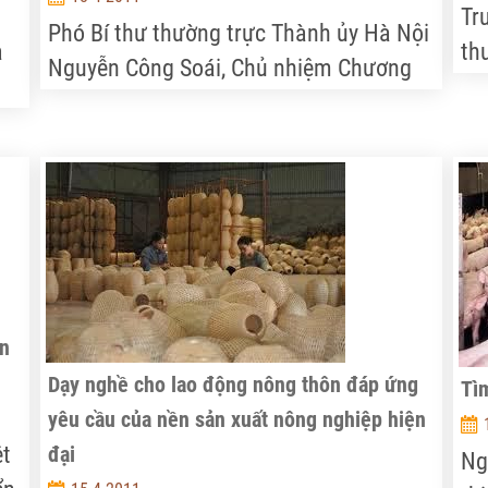
Tr
Phó Bí thư thường trực Thành ủy Hà Nội
a
th
Nguyễn Công Soái, Chủ nhiệm Chương
tr
trình xây dựng nông thôn mới Hà Nội
c
hạ
cho biết, theo Nghị quyết 03 của HĐND
thành phố Hà Nội khóa XIII về xây dựng
và
nông thôn mới (NTM) thành phố Hà Nội,
đến năm 2030, thành phố sẽ hoàn thành
việc xây dựng NTM ở 401 xã trên địa
bàn (đạt 100%), với tổng kinh phí đầu tư
32.000 tỷ đồng .
àn
Dạy nghề cho lao động nông thôn đáp ứng
Tìm
yêu cầu của nền sản xuất nông nghiệp hiện
ệt
đại
Ng