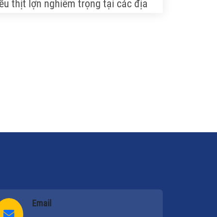
ếu thịt lợn nghiêm trọng tại các địa
ương, NNVN đã có cuộc trao đổi với
g Nguyễn Xuân Dương, Cục phó Cục
ăn nuôi, Bộ NN-PTNT về vấn đề này.
Email