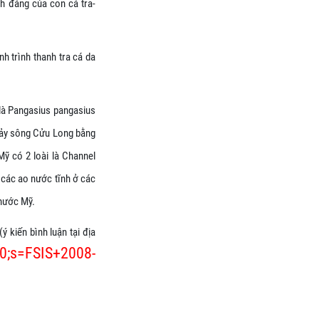
nh đáng của con cá tra-
h trình thanh tra cá da
t là Pangasius pangasius
chảy sông Cửu Long bằng
Mỹ có 2 loài là Channel
g các ao nước tĩnh ở các
 nước Mỹ.
 kiến bình luận tại địa
=0;s=FSIS+2008-