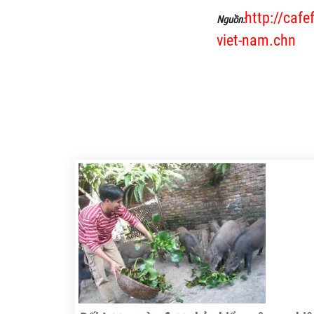
http://caf
Nguồn:
viet-nam.chn