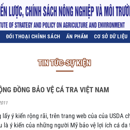
U
ĐỐI THOẠI CHÍNH SÁCH
ẤN PHẨM
CƠ SỞ DỮ LIỆU
TIN TỨC-SỰ KIỆN
CỘNG ĐỒNG BẢO VỆ CÁ TRA VIỆT NAM
2011
lấy ý kiến rộng rãi, trên trang web của của USDA ch
 là ý kiến của những người Mỹ bảo vệ lợi ích cá da 