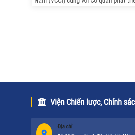
Nam (VCCI) cùng với Cơ quan phát tri
Hoa Kỳ (USAID) vừa tổ chức buổi hội
thảo lấy ý kiến đóng góp cho dự thảo
nghị định quy định chi tiết thi hành m
số điều của Luật An toàn thực phẩm
(ATTP). Đây là góp ý cho bản dự thảo
nghị định lần thứ 16. Dự kiến Luật AT
sẽ chính thức có hiệu lực từ ngày 1/7
năm nay.
Viện Chiến lược, Chính sá
Địa chỉ