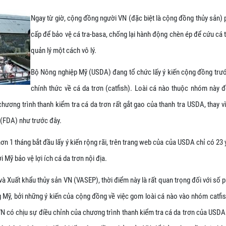
Ngay từ giờ, cộng đồng người VN (đặc biệt là cộng đồng thủy sản)
cấp để bảo vệ cá tra-basa, chống lại hành động chèn ép để cứu cá t
quản lý một cách vô lý.
Bộ Nông nghiệp Mỹ (USDA) đang tổ chức lấy ý kiến cộng đồng trướ
chính thức về cá da trơn (catfish). Loài cá nào thuộc nhóm này đ
chương trình thanh kiểm tra cá da trơn rất gắt gao của thanh tra USDA, thay 
(FDA) như trước đây.
ơn 1 tháng bắt đầu lấy ý kiến rộng rãi, trên trang web của của USDA chỉ có 23 
i Mỹ bảo vệ lợi ích cá da trơn nội địa.
và Xuất khẩu thủy sản VN (VASEP), thời điểm này là rất quan trọng đối với số 
g Mỹ, bởi những ý kiến của cộng đồng về việc gom loài cá nào vào nhóm catfis
VN có chịu sự điều chỉnh của chương trình thanh kiểm tra cá da trơn của USDA