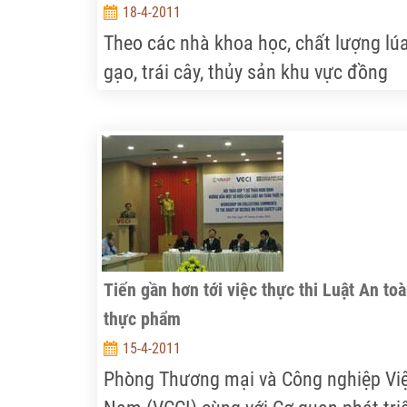
18-4-2011
Theo các nhà khoa học, chất lượng lú
gạo, trái cây, thủy sản khu vực đồng
bằng sông Cửu Long ( ĐBSCL) dù đượ
nâng lên một bước nhưng chưa được
kiểm soát dẫn đến việc tăng thị phần 
giá trị xuất khẩu bị ảnh hưởng.
Tiến gần hơn tới việc thực thi Luật An to
thực phẩm
15-4-2011
Phòng Thương mại và Công nghiệp Vi