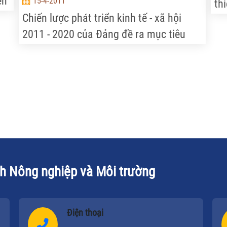
ển
15-4-2011
thi
Chiến lược phát triển kinh tế - xã hội
ph
2011 - 2020 của Ðảng đề ra mục tiêu
ôn
ột
đến năm 2020 nước ta cơ bản trở thành
Ch
nước công nghiệp theo hướng hiện
đại...; Xây dựng cơ cấu kinh tế công
TP
nghiệp, nông nghiệp, dịch vụ hiện đại,
hiệu quả; Tỷ lệ lao động qua đào tạo đạt
trên 70%, đào tạo nghề chiếm 55% tổng
lao động xã hội; Ðẩy mạnh dạy nghề và
tạo việc làm; Hỗ trợ học nghề và tạo việc
ch Nông nghiệp và Môi trường
làm cho các đối tượng chính sách,
người nghèo, lao động nông thôn và
vùng đô thị hóa... Ðây là định hướng rất
Điện thoại