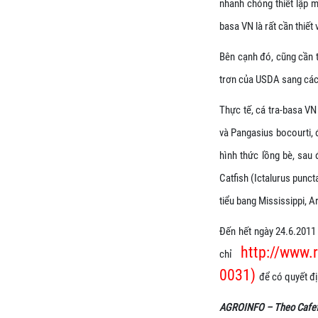
nhanh chóng thiết lập m
basa VN là rất cần thiết 
Bên cạnh đó, cũng cần t
trơn của USDA sang các 
Thực tế, cá tra-basa VN 
và Pangasius bocourti, 
hình thức lồng bè, sau
Catfish (Ictalurus punct
tiểu bang Mississippi, 
Đến hết ngày 24.6.2011 
http://www.
chỉ
0031)
để có quyết đị
AGROINFO – Theo Cafef