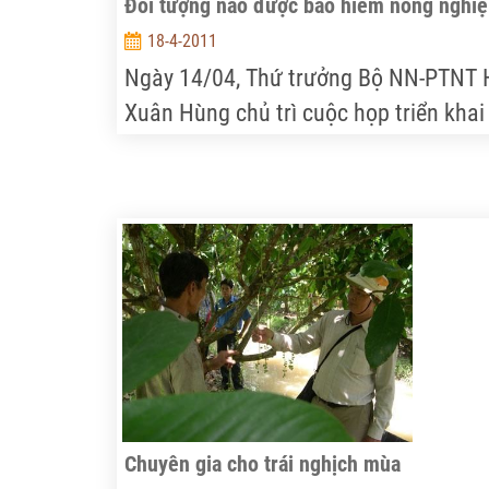
Đối tượng nào được bảo hiểm nông nghi
18-4-2011
Ngày 14/04, Thứ trưởng Bộ NN-PTNT 
Xuân Hùng chủ trì cuộc họp triển khai
QĐ số 315/QĐ-TTg của Thủ tướng Chí
phủ về việc thực hiện thí điểm bảo hi
nông nghiệp (BHNN) giai đoạn 2011-
2013.
Chuyên gia cho trái nghịch mùa