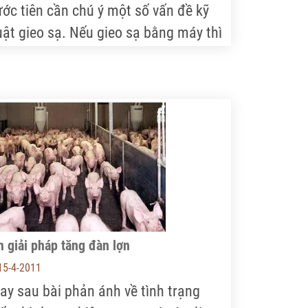
ước tiên cần chú ý một số vấn đề kỹ
uật gieo sạ. Nếu gieo sạ bằng máy thì
ước đó 6 giờ, không nên tưới nước cho
t giống để dễ gieo sạ.
 giải pháp tăng đàn lợn
15-4-2011
ay sau bài phản ánh về tình trạng