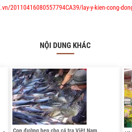
ef.vn/20110416080557794CA39/lay-y-kien-cong-dong-
NỘI DUNG KHÁC
Con đường hẹp cho cá tra Việt Nam