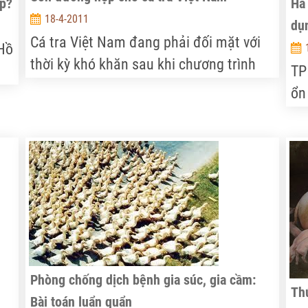
ệp?
Hà 
18-4-2011
dụn
Cá tra Việt Nam đang phải đối mặt với
Hồ
thời kỳ khó khăn sau khi chương trình
TP
bôi xấu cá tra “Pangasius Lie” của WWF
nh
ổn
được phát sóng trên truyền hình Đức
ểm
cư
cách đây không lâu.
dụ
Phòng chống dịch bệnh gia súc, gia cầm:
Thú
Bài toán luẩn quẩn