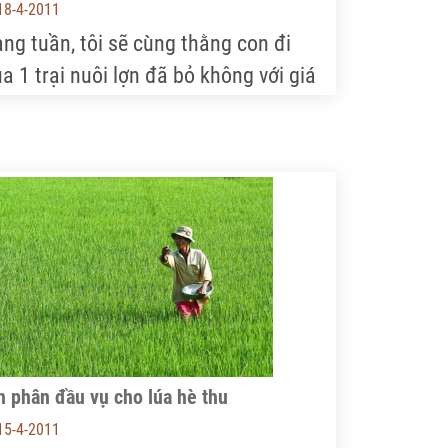
18-4-2011
ang tuần, tôi sẽ cùng thằng con đi
a 1 trại nuôi lợn đã bỏ không với giá
 như cho vì người nông dân không thể
ếp tục “mở chuồng” được nữa” - ông Lê
 Lịch, Chủ tịch Hiệp hội Thức ăn chăn
ôi VN mở đầu câu chuyện với NVNN
i bàn tới thực trạng ngành chăn nuôi
 hiện nay.
 phân đầu vụ cho lúa hè thu
15-4-2011