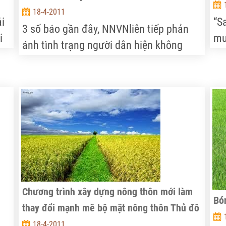
18-4-2011
ái
“S
3 số báo gần đây, NNVNliên tiếp phản
i
mu
ánh tình trạng người dân hiện không
n
rẻ
mặn mà nghề nuôi lợn dù giá thịt đang
ti
cao chót vót do rất khó kiểm soát dịch
ày.
Bá
bệnh, hôm qua (17/4)NNVN tiếp tục
nu
nhận được ý kiến của ông Tô Long
kh
Thành, PGĐ phụ trách Trung tâm Chẩn
lợn
đoán thú y Trung ương…
Chương trình xây dựng nông thôn mới làm
Bón
thay đổi mạnh mẽ bộ mặt nông thôn Thủ đô
18-4-2011