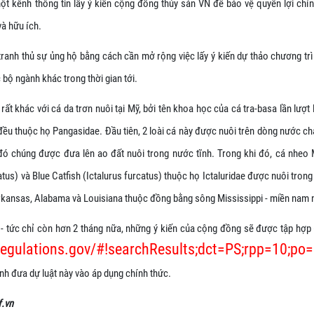
ột kênh thông tin lấy ý kiến cộng đồng thủy sản VN để bảo vệ quyền lợi chí
và hữu ích.
ranh thủ sự ủng hộ bằng cách cần mở rộng việc lấy ý kiến dự thảo chương trìn
bộ ngành khác trong thời gian tới.
rất khác với cá da trơn nuôi tại Mỹ, bởi tên khoa học của cá tra-basa lần lượ
đều thuộc họ Pangasidae. Đầu tiên, 2 loài cá này được nuôi trên dòng nước 
 đó chúng được đưa lên ao đất nuôi trong nước tĩnh. Trong khi đó, cá nheo 
atus) và Blue Catfish (Ictalurus furcatus) thuộc họ Ictaluridae được nuôi tron
Arkansas, Alabama và Louisiana thuộc đồng bằng sông Mississippi - miền nam
- tức chỉ còn hơn 2 tháng nữa, những ý kiến của cộng đồng sẽ được tập hợp (ý
regulations.gov/#!searchResults;dct=PS;rpp=10;po
nh đưa dự luật này vào áp dụng chính thức.
.vn