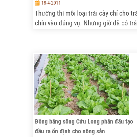
18-4-2011
Thường thì mỗi loại trái cây chỉ cho tr
chín vào đúng vụ. Nhưng giờ đã có trá
ngon ăn quanh năm, song ít ai biết đế
một trong những tác giả của “công
trình” giúp cây cho trái luân phiên... n
Đồng bằng sông Cửu Long phấn đấu tạo
đầu ra ổn định cho nông sản