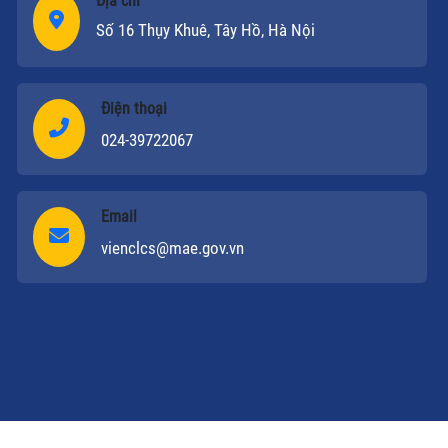
Địa chỉ
Số 16 Thụy Khuê, Tây Hồ, Hà Nội
Điện thoại
024-39722067
Email
vienclcs@mae.gov.vn