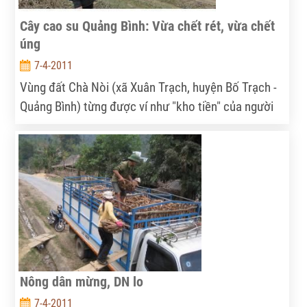
Cây cao su Quảng Bình: Vừa chết rét, vừa chết
úng
7-4-2011
Vùng đất Chà Nòi (xã Xuân Trạch, huyện Bố Trạch -
Quảng Bình) từng được ví như "kho tiền" của người
dân xã Xuân Trạch giờ trở thành gánh nặng nợ nần.
Gần 200 ha diện tích cao su được triển khai trồng từ
năm 2007 đã biến thành củi khô mà nguyên nhân do
bị ngập úng.
Nông dân mừng, DN lo
7-4-2011