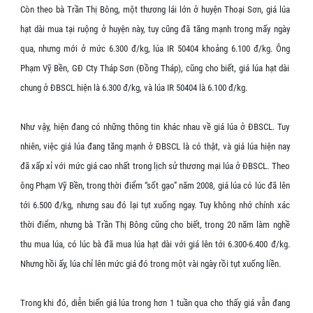
Còn theo bà Trần Thị Bông, một thương lái lớn ở huyện Thoại Sơn, giá lúa
hạt dài mua tại ruộng ở huyện này, tuy cũng đã tăng mạnh trong mấy ngày
qua, nhưng mới ở mức 6.300 đ/kg, lúa IR 50404 khoảng 6.100 đ/kg. Ông
Phạm Vỹ Bền, GĐ Cty Tháp Sơn (Đồng Tháp), cũng cho biết, giá lúa hạt dài
chung ở ĐBSCL hiện là 6.300 đ/kg, và lúa IR 50404 là 6.100 đ/kg.
Như vậy, hiện đang có những thông tin khác nhau về giá lúa ở ĐBSCL. Tuy
nhiên, việc giá lúa đang tăng mạnh ở ĐBSCL là có thật, và giá lúa hiện nay
đã xấp xỉ với mức giá cao nhất trong lịch sử thương mại lúa ở ĐBSCL. Theo
ông Phạm Vỹ Bền, trong thời điểm “sốt gạo” năm 2008, giá lúa có lúc đã lên
tới 6.500 đ/kg, nhưng sau đó lại tụt xuống ngay. Tuy không nhớ chính xác
thời điểm, nhưng bà Trần Thị Bông cũng cho biết, trong 20 năm làm nghề
thu mua lúa, có lúc bà đã mua lúa hạt dài với giá lên tới 6.300-6.400 đ/kg.
Nhưng hồi ấy, lúa chỉ lên mức giá đó trong một vài ngày rồi tụt xuống liền.
Trong khi đó, diễn biến giá lúa trong hơn 1 tuần qua cho thấy giá vẫn đang