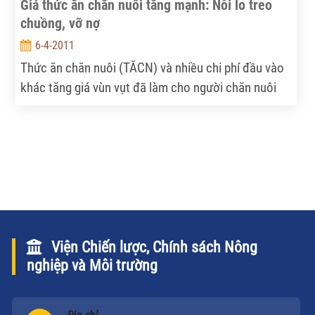
Giá thức ăn chăn nuôi tăng mạnh: Nỗi lo treo
chuồng, vỡ nợ
6-4-2011
Thức ăn chăn nuôi (TĂCN) và nhiều chi phí đầu vào
khác tăng giá vùn vụt đã làm cho người chăn nuôi
lao đao. Theo nhiều chuyên gia ngành, Nhà nước
cần nhanh chóng đưa ra biện pháp để bình ổn giá.
Viện Chiến lược, Chính sách Nông
nghiệp và Môi trường