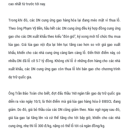
cao nhất từ trước tới nay.
Trong khi đó, các DN cung ứng gạo hàng hóa lại đang méo mặt vì thua lỗ.
Theo ông Phạm Vỹ Bền, hầu hết các DN cung ứng đều ký hợp đồng cung ứng
gạo cho các DN xuất khẩu theo kiểu “đón gió”, ký xong mới tổ chức thu mua
lúa gạo. Giá lúa gạo nội địa lại liên tục tăng cao hơn so với giá gạo xuất
khẩu, khiến cho các nhà cung ứng càng làm càng lỗ. Đến thời điểm này, có
nhiều DN đã lỗ cỡ 5-7 tỷ đồng. Không chỉ lỗ ở những đơn hàng cho các nhà
xuất khẩu, các DN cung ứng gạo còn thua lỗ khi bán gạo cho chương trình
dự trữ quốc gia.
Ông Trần Bảo Toàn cho biết, đợt đấu thầu 160 ngàn tấn gạo dự trữ quốc gia
diễn ra vào ngày 10/3, là thời điểm mà giá lúa gạo hàng hóa ở ĐBSCL đang
giảm. Do đó, giá bỏ thầu của các DN cũng giảm theo. Nào ngờ ngay sau đó,
giá lúa gạo lại tăng lên và cứ thế tăng cho tới bây giờ, khiến cho các nhà
cung ứng, nhẹ thì lỗ 300 đ/kg, nặng có thể lỗ tới cả ngàn đồng/kg.