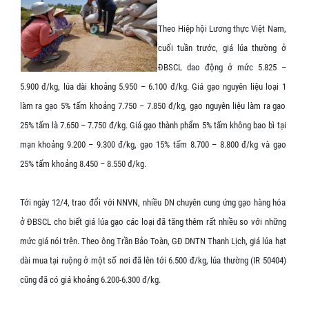
Theo Hiệp hội Lương thực Việt Nam,
cuối tuần trước, giá lúa thường ở
ĐBSCL dao động ở mức 5.825 –
5.900 đ/kg, lúa dài khoảng 5.950 – 6.100 đ/kg. Giá gạo nguyên liệu loại 1
làm ra gạo 5% tấm khoảng 7.750 – 7.850 đ/kg, gạo nguyên liệu làm ra gạo
25% tấm là 7.650 – 7.750 đ/kg. Giá gạo thành phẩm 5% tấm không bao bì tại
mạn khoảng 9.200 – 9.300 đ/kg, gạo 15% tấm 8.700 – 8.800 đ/kg và gạo
25% tấm khoảng 8.450 – 8.550 đ/kg.
Tới ngày 12/4, trao đổi với NNVN, nhiều DN chuyên cung ứng gạo hàng hóa
ở ĐBSCL cho biết giá lúa gạo các loại đã tăng thêm rất nhiều so với những
mức giá nói trên. Theo ông Trần Bảo Toàn, GĐ DNTN Thanh Lịch, giá lúa hạt
dài mua tại ruộng ở một số nơi đã lên tới 6.500 đ/kg, lúa thường (IR 50404)
cũng đã có giá khoảng 6.200-6.300 đ/kg.