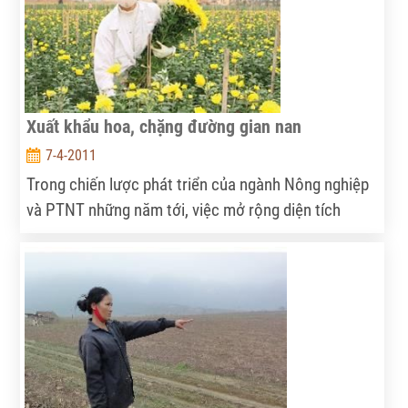
Xuất khẩu hoa, chặng đường gian nan
7-4-2011
Trong chiến lược phát triển của ngành Nông nghiệp
và PTNT những năm tới, việc mở rộng diện tích
trồng hoa và tăng kim ngạch xuất khẩu sản phẩm từ
hoa là một trong những mục tiêu được ưu tiên. Tuy
nhiên, tiềm năng này vẫn chưa được khai thác hiệu
quả. Việt Nam được coi là quốc gia có diện tích
trồng hoa khá lớn, tương đương với Tây Ban Nha,
quốc gia đứng thứ 5 châu Âu về lĩnh vực này. Tuy
nhiên, kim ngạch xuất khẩu thì vẫn còn khiêm tốn.