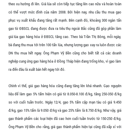
theo xu hướng đi lên. Giá lúa sẽ còn tiếp tục tăng lên cao nữa và hoàn toàn
có thể vượt mức đỉnh của năm 2008. Bởi hiện nay, nhu cầu thu mua gạo
phục vụ xuất khẩu đang tăng rất mạnh. Bên cạnh đó, khoảng 300 ngàn tấn
gạo từ ĐBSCL đang được đưa ra tiêu thụ ngoài Bắc cũng đã góp phần làm
giá lúa gạo hàng hóa ở ĐBSCL tăng cao. Theo bà Trần Thị Bông, mỗi ngày,
bà đang thu mua tới trên 100 tấn lúa, nhưng lượng gạo xay ra luôn được các
DN thu mua hết ngay. Ông Phạm Vỹ Bền cũng cho biết tất cả các doanh
nghiệp cung ứng gạo hàng hóa ở Đồng Tháp hiện đang trống kho, vì gạo làm
ra đến đâu là xuất bán hết ngay tới đó.
Chính vì thế, giá gạo hàng hóa cũng đang tăng lên khá nhanh. Gạo nguyên
liệu để làm gạo 5% tấm hiện có giá từ 8.050-8.100 đ/kg, tăng 250-350 đ/kg
so với cuối tuần trước. Ngày 12/4, gạo 5% tấm cặp mạn tàu có giá 9.450
đ/kg, gạo 15% tấm là 9.050 đ/kg và gạo 25% tấm là 8.750 đ/kg. Như vậy, giá
gạo thành phẩm các loại hiện đã cao hơn cuối tuần trước từ 150-250 đ/kg.
Ông Phạm Vỹ Bền cho rằng, giá gạo thành phẩm hiện tại cũng đã xấp xỉ với