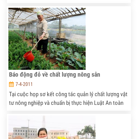
chất lượng vệ sinh an toàn thực phẩm năm 2011” từ
ngày 15/4-15/5. NNVN đã có cuộc trao đổi với ông
Nguyễn Thanh Phong, Phó Cục trưởng Cục ATVSTP
(Bộ Y tế) về kế hoạch và những mặt hàng thực phẩm
“nóng” mà cơ quan quản lý sẽ tập trung kiểm soát
trong tháng phát động.
Báo động đỏ về chất lượng nông sản
7-4-2011
Tại cuộc họp sơ kết công tác quản lý chất lượng vật
tư nông nghiệp và chuẩn bị thực hiện Luật An toàn
thực phẩm do Bộ NNPTNT tổ chức sáng 5.4, vấn đề
quản lý chất lượng nông sản vẫn còn quá nhiều việc
phải làm khi có tới 30-60% số cơ sở kinh doanh
chưa đạt yêu cầu.