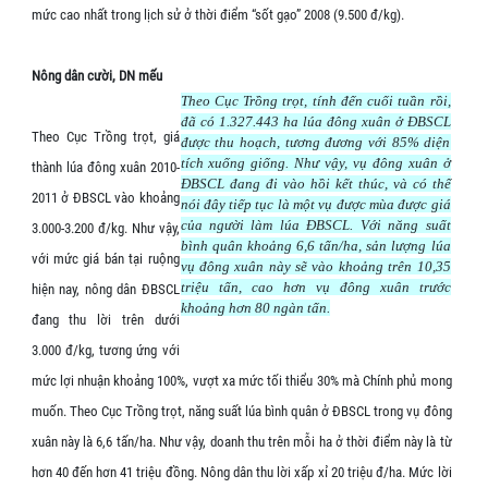
mức cao nhất trong lịch sử ở thời điểm “sốt gạo” 2008 (9.500 đ/kg).
Nông dân cười, DN mếu
Theo Cục Trồng trọt, tính đến cuối tuần rồi,
đã có 1.327.443 ha lúa đông xuân ở ĐBSCL
Theo Cục Trồng trọt, giá
được thu hoạch, tương đương với 85% diện
tích xuống giống. Như vậy, vụ đông xuân ở
thành lúa đông xuân 2010-
ĐBSCL đang đi vào hồi kết thúc, và có thể
2011 ở ĐBSCL vào khoảng
nói đây tiếp tục là một vụ được mùa được giá
của người làm lúa ĐBSCL. Với năng suất
3.000-3.200 đ/kg. Như vậy,
bình quân khoảng 6,6 tấn/ha, sản lượng lúa
với mức giá bán tại ruộng
vụ đông xuân này sẽ vào khoảng trên 10,35
triệu tấn, cao hơn vụ đông xuân trước
hiện nay, nông dân ĐBSCL
khoảng hơn 80 ngàn tấn.
đang thu lời trên dưới
3.000 đ/kg, tương ứng với
mức lợi nhuận khoảng 100%, vượt xa mức tối thiểu 30% mà Chính phủ mong
muốn. Theo Cục Trồng trọt, năng suất lúa bình quân ở ĐBSCL trong vụ đông
xuân này là 6,6 tấn/ha. Như vậy, doanh thu trên mỗi ha ở thời điểm này là từ
hơn 40 đến hơn 41 triệu đồng. Nông dân thu lời xấp xỉ 20 triệu đ/ha. Mức lời