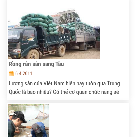
Lan, gạo thơm Việt đang dần chiếm chỗ.
Rồng rắn sắn sang Tàu
6-4-2011
Lượng sắn của Việt Nam hiện nay tuồn qua Trung
Quốc là bao nhiêu? Có thể cơ quan chức năng sẽ
khó có con số chính xác, khi mà hầu hết sắn đều
được XK qua đường tiểu ngạch. Mỗi ngày, chỉ riêng
một cửa khẩu tiểu ngạch ở Lạng Sơn đã có hàng
nghìn tấn sắn khô được xuất qua biên giới.