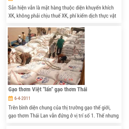
Sắn hiện vẫn là mặt hàng thuộc diện khuyến khích
XK, không phải chịu thuế XK, phí kiểm dịch thực vật
cũng rất thấp, trong khi giá thị trường trong nước
không thể cạnh tranh được với giá XK... Điều này đã
tạo điều kiện cho sắn – nguyên liệu then chốt của
hàng loạt lĩnh vực SX đang tuôn chảy ra nước ngoài.
Gạo thơm Việt "lấn" gạo thơm Thái
6-4-2011
Trên bình diện chung của thị trường gạo thế giới,
gạo thơm Thái Lan vẫn đứng ở vị trí số 1. Thế nhưng
ở một số thị trường truyền thống của gạo thơm Thái