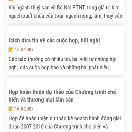
Khi ngành thuỷ sản về Bộ NN-PTNT, tổng giá trị kim
ngạch xuất khẩu của toàn ngành nông, lâm, thuỷ sản
sẽ đạt trên 10 tỷ USD/năm. Để con số này cao hơn
nữa, Bộ trưởng NN-PTNT Cao Đức Phát khẳng định
Cách đưa tin về các cuộc họp, hội nghị
Bộ mới cần phản ứng nhanh hơn với biến động của
thị trường.
15-8-2007
Các báo thường có nhiều tin, bài viết từ những hội
nghị, các cuộc họp báo và những bài phát biểu.
Trong những trường hợp như vậy, phóng viên phải có
sự chuẩn bị kỹ bằng cách tìm hiểu kỹ về vấn đề
Họp hoàn thiện dự thảo của Chương trình chế
được bàn tại hội nghị, cuộc họp. Chỉ khi đó, phóng
biến và thương mại lâm sản
viên mới có thể đặt ra những câu hỏi hay và cho
người đọc một bài viết rõ ràng và hoàn chỉnh.
16-8-2007
Họp để hoàn thiện dự thảo kế hoạch hành động giai
đoạn 2007-2010 của Chương trình chế biến và