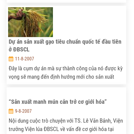
và PTNT đang tập trung sắp xếp, ổn định tổ chức,
bộ máy và nhân sự.
Dự án sản xuất gạo tiêu chuẩn quốc tế đầu tiên
ở ĐBSCL
11-8-2007
Đây là cụm dự án mà sự thành công của nó được kỳ
vọng sẽ mang đến định hướng mới cho sản xuất
nông nghiệp lúa gạo tại Việt Nam.
“Sản xuất manh mún cản trở cơ giới hóa”
9-8-2007
Nội dung cuộc trò chuyện với TS. Lê Văn Bảnh, Viện
trưởng Viện lúa ĐBSCL về vấn đề cơ giới hóa tại