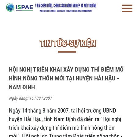
TIN TỨC-SỰ KIỆN
HỘI NGHỊ TRIỂN KHAI XÂY DỰNG THÍ ĐIỂM MÔ
HÌNH NÔNG THÔN MỚI TẠI HUYỆN HẢI HẬU -
NAM ĐỊNH
Ngày đăng: 16 | 08 | 2007
Ngày 14 tháng 8 năm 2007, tại hội trường UBND
huyện Hải Hậu, tỉnh Nam Định đã diễn ra "Hội nghị
triển khai xây dựng thí điểm mô hình nông thôn
mới". Hội nghị do Trung tâm Phát triển nông thôn -