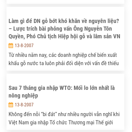
cho Mạng lưới chính sách Lâm nghiệp Quốc gia
Làm gì để DN gỗ bớt khó khăn về nguyên liệu?
– Lược trích bài phỏng vấn Ông Nguyễn Tôn
Quyền, Phó Chủ tịch Hiệp hội gỗ và lâm sản VN
13-8-2007
Từ nhiều năm nay, các doanh nghiệp chế biến xuất
khẩu gỗ nước ta luôn phải đối diện với vấn đề thiếu
nguyên liệu, trong khi đó đầu ra cho thị trường rất
rộng. Vấn đề ở đây là gì?
Sau 7 tháng gia nhập WTO: Mối lo lớn nhất là
nông nghiệp
13-8-2007
Không đến nỗi “bi đát” như nhiều người vẫn nghĩ khi
Việt Nam gia nhập Tổ chức Thương mại Thế giới
(WTO), lực lượng doanh nghiệp vẫn đang hoạt động