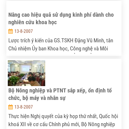
khá suôn sẻ và từng bước phát triển. Duy có ngành
Nâng cao hiệu quả sử dụng kinh phí dành cho
nông nghiệp dường như vẫn chưa thể bắt nhịp với
nghiên cứu khoa học
guồng quay mới. Chính vì vậy, vấn đề cải cách nông
nghiệp hiện nay phải được đặt lên hàng đầu.
13-8-2007
Lược trích ý kiến của GS.TSKH Đặng Vũ Minh, tân
Chủ nhiệm Ủy ban Khoa học, Công nghệ và Môi
trường của Quốc hội khóa XII, Ủy viên Ủy ban
Thường vụ Quốc hội qua cuộc trả lời phỏng vấn của
Tia Sáng.
Bộ Nông nghiệp và PTNT sắp xếp, ổn định tổ
chức, bộ máy và nhân sự
13-8-2007
Thực hiện Nghị quyết của kỳ họp thứ nhất, Quốc hội
khoá XII về cơ cấu Chính phủ mới, Bộ Nông nghiệp