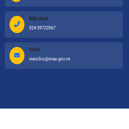
Điện thoại
024-39722067
Email
vienclcs@mae.gov.vn