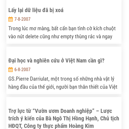
Lấy lại dữ liệu đã bị xoá
7-8-2007
Trong lúc mơ màng, bất cẩn bạn tình cờ kích chuột
vào nút delete cũng như empty thùng rác và ngay
lập tức file sẽ bị xoá đi. Khi đó bạn sẽ phải làm gì để
lấy lại file đã bị xoá đi. Đơn giản, bạn chỉ cần thực
Đại học và nghiên cứu ở Việt Nam cần gì?
hiện như sau:
6-8-2007
GS.Pierre Darriulat, một trong số những nhà vật lý
hàng đầu của thế giới, người bạn thân thiết của Việt
Nam, trong cuộc phỏng vấn của Tia Sáng đã lý giải
nguyên nhân vì sao cho đến nay Việt Nam chưa có
Trợ lực từ “Vườn ươm Doanh nghiệp” – Lược
các trường đại học và các viện nghiên cứu chất
trích ý kiến của Bà Ngô Thị Hồng Hạnh, Chủ tịch
lượng cao mà đáng ra Việt Nam xứng đáng đã có;
HĐQT, Công ty thực phẩm Hoàng Kim
đồng thời kiến nghị các giải pháp và công việc nên