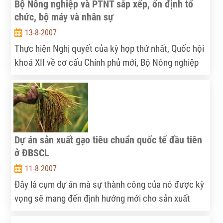
Bộ Nông nghiệp và PTNT sắp xếp, ổn định tổ
chức, bộ máy và nhân sự
13-8-2007
Thực hiện Nghị quyết của kỳ họp thứ nhất, Quốc hội
khoá XII về cơ cấu Chính phủ mới, Bộ Nông nghiệp
và PTNT đang tập trung sắp xếp, ổn định tổ chức,
bộ máy và nhân sự.
Dự án sản xuất gạo tiêu chuẩn quốc tế đầu tiên
ở ĐBSCL
11-8-2007
Đây là cụm dự án mà sự thành công của nó được kỳ
vọng sẽ mang đến định hướng mới cho sản xuất
nông nghiệp lúa gạo tại Việt Nam.