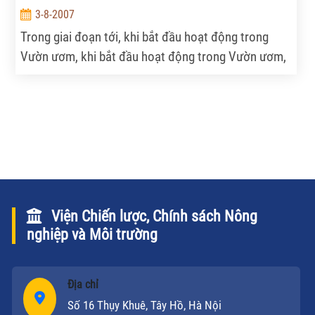
tập trung thực hiện để cải thiện chất lượng đào tạo
3-8-2007
đại học và nghiên cứu ở Việt Nam.
Trong giai đoạn tới, khi bắt đầu hoạt động trong
Vườn ươm, khi bắt đầu hoạt động trong Vườn ươm,
tôi xin mạnh dạn đề xuất những nội dung cần được
hỗ trợ.
Viện Chiến lược, Chính sách Nông
nghiệp và Môi trường
Địa chỉ
Số 16 Thụy Khuê, Tây Hồ, Hà Nội