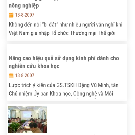
nông nghiệp
13-8-2007
Không đến nỗi “bi đát” như nhiều người vẫn nghĩ khi
Việt Nam gia nhập Tổ chức Thương mại Thế giới
(WTO), lực lượng doanh nghiệp vẫn đang hoạt động
khá suôn sẻ và từng bước phát triển. Duy có ngành
Nâng cao hiệu quả sử dụng kinh phí dành cho
nông nghiệp dường như vẫn chưa thể bắt nhịp với
nghiên cứu khoa học
guồng quay mới. Chính vì vậy, vấn đề cải cách nông
nghiệp hiện nay phải được đặt lên hàng đầu.
13-8-2007
Lược trích ý kiến của GS.TSKH Đặng Vũ Minh, tân
Chủ nhiệm Ủy ban Khoa học, Công nghệ và Môi
trường của Quốc hội khóa XII, Ủy viên Ủy ban
Thường vụ Quốc hội qua cuộc trả lời phỏng vấn của
Tia Sáng.