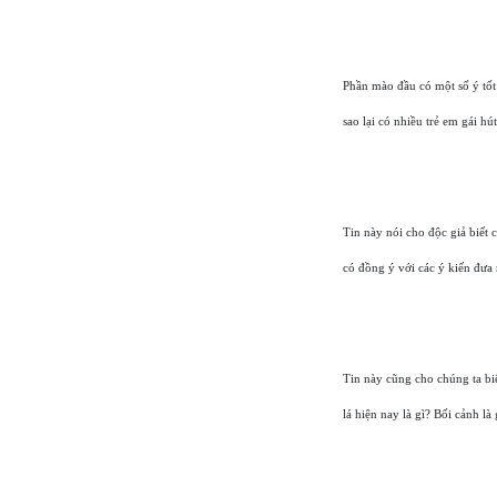
Phần mào đầu có một số ý tốt:
sao lại có nhiều trẻ em gái h
Tin này nói cho độc giả biết
có đồng ý với các ý kiến đưa
Tin này cũng cho chúng ta biế
lá hiện nay là gì? Bối cảnh là