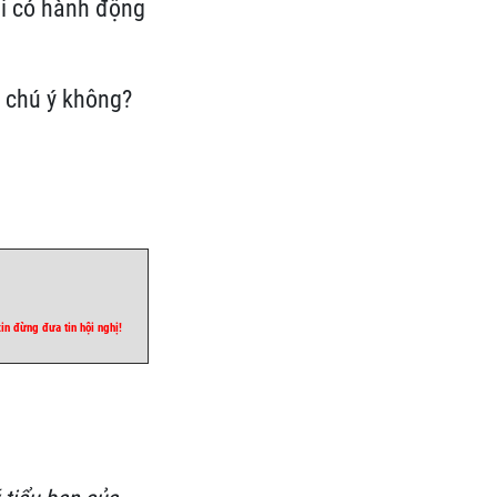
ải có hành động
g chú ý không?
xin đừng đưa tin hội nghị!