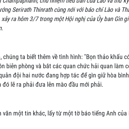
g Champaphanh, chủ nhiệm tiểu ban của Lào và thư ký
tướng Serirath Thinrath cùng nới với báo chí Lào và Thá
 xảy ra hôm 3/7 trong một Hội nghị của Ủy ban Gìn gi
n.
n, chúng ta biết thêm về tình hình: "Bọn thảo khấu c
n biên phòng và bắt các quan chức hải quan làm con
 quân đội hai nước đang hợp tác để gìn giữ hòa bình 
 đó lẽ ra phải đưa lên mào đầu mới phải.
n văn một tin khác, lấy từ một tờ báo tiếng Anh của