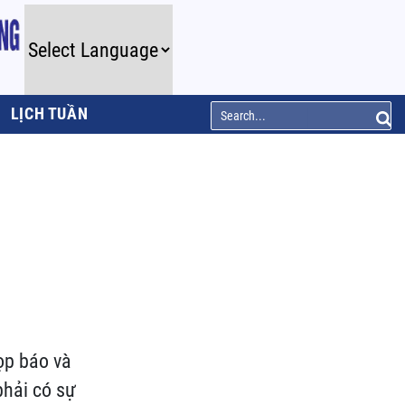
LỊCH TUẦN
họp báo và
phải có sự