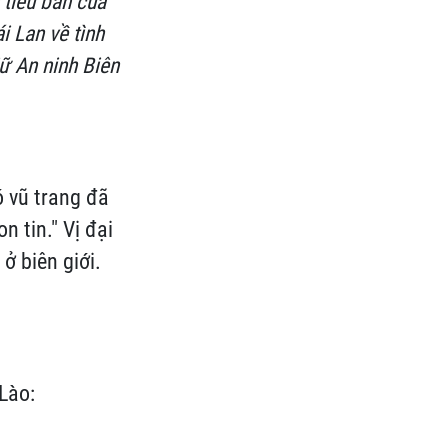
 tiểu ban của
i Lan về tình
ữ An ninh Biên
ó vũ trang đã
 tin." Vị đại
ở biên giới.
 Lào: