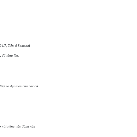
24/7, Tiến sĩ Somchai
, đã tăng lên.
 Một số đại diện của các cơ
o nói riêng, tác động xấu