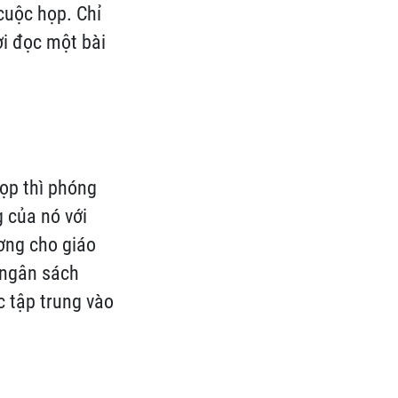
 cuộc họp. Chỉ
ời đọc một bài
ọp thì phóng
 của nó với
ương cho giáo
 ngân sách
c tập trung vào