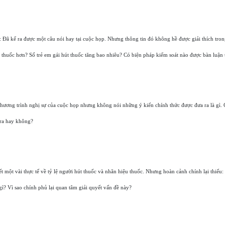
 Đã kể ra được một câu nói hay tại cuộc họp. Nhưng thông tin đó không hề được giải thích trong
út thuốc hơn? Số trẻ em gái hút thuốc tăng bao nhiêu? Có biện pháp kiểm soát nào được bàn luận
 chương trình nghị sự của cuộc họp nhưng không nói những ý kiến chính thức được đưa ra là gì.
 ra hay không?
t một vài thực tế về tỷ lệ người hút thuốc và nhãn hiệu thuốc. Nhưng hoàn cảnh chính lại thiếu:
 gì? Vì sao chính phủ lại quan tâm giải quyết vấn đề này?