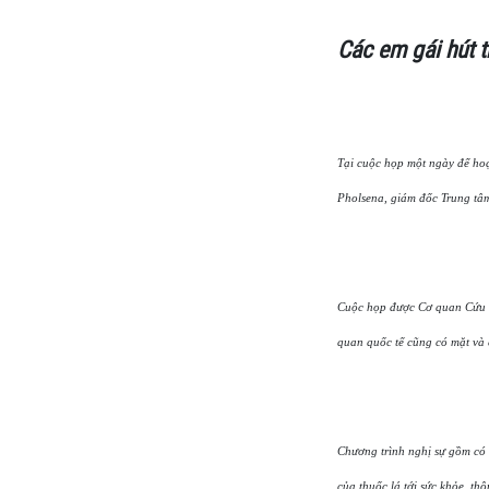
Các em gái hút 
Tại cuộc họp một ngày để hoạ
Pholsena, giám đốc Trung tâm 
Cuộc họp được Cơ quan Cứu trợ
quan quốc tế cũng có mặt và 
Chương trình nghị sự gồm có t
của thuốc lá tới sức khỏe, thô