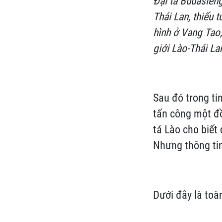
Đại tá Buuasien
Thái Lan, thiếu 
hình ở Vang Tao,
giới Lào-Thái La
Sau đó trong ti
tấn công một đồ
tá Lào cho biết
Nhưng thông tin
Dưới đây là toà