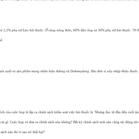
và 1,5% phụ nữ Lào hút thuốc. Ở vùng nông thôn, 60% đàn ông và 30% phụ nữ hút thuốc. 70-
số.
 sản xuất ra sản phẩm mang nhãn hiệu Adeng và Dokmeydeng. Hai đơn vị này nhập khẩu thuốc 
h của cuộc họp là lập ra chính sách kiểm soát việc hút thuốc lá. Nhưng đọc từ đầu đến cuối tin
 cái gì. Cuộc họp có đưa ra chính sách nào không? Bất kỳ chính sách mới nào cũng tác động tới
ách nào thì vì sao nó thất bại?