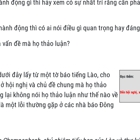
ành động gì thì hãy xem có sự nhất trí rằng cần ph
hành động thì có ai nói điều gì quan trọng hay đán
a vấn đề mà họ thảo luận?
ới đây lấy từ một tờ báo tiếng Lào, cho
Đọc thêm:
i ở hội nghị và chủ đề chung mà họ thảo
Đến hội nghị, 
ng lại không nói họ thảo luận như thế nào về
là một lỗi thường gặp ở các nhà báo Đông