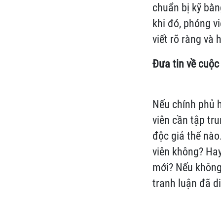
chuẩn bị kỹ bằn
khi đó, phóng v
viết rõ ràng và 
Đưa tin về cuộc
Nếu chính phủ 
viên cần tập tr
độc giả thế nào
viên không? Hay
mới? Nếu không 
tranh luận đã d