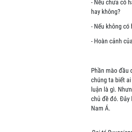
- Nếu chưa có h
hay không?
- Nếu không có 
- Hoàn cảnh củ
Phần mào đầu dư
chúng ta biết a
luận là gì. Như
chủ đề đó. Đây 
Nam Á.