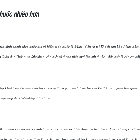
thuốc nhiều hơn
ch định chính sách quốc gia về kiểm soát thuốc lá ở Lào, diễn ra tại Khách sạn Lào Plaza hôm 
Giáo dục Thông tin Sức khỏe, cho biết số thanh niên mới lớn hút thuốc - đặc biệt là các em gái
 Phát triển Adventist tài trợ và có sự tham gia của 40 đại biểu từ Bộ Y tế và ngành liên quan.
cuộc họp do Thứ trưởng Y tế chủ trì.
hảo luận và báo cáo về tình hình và việc kiểm soát hút thuốc lá trên thế giới nói chung và ở Là
ng tin về nhập khẩu và thuế thuốc lá, các chiến lược tương lai và chính sách kiểm soát thuốc lá.