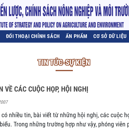
U
ĐỐI THOẠI CHÍNH SÁCH
ẤN PHẨM
CƠ SỞ DỮ LIỆU
TIN TỨC-SỰ KIỆN
N VỀ CÁC CUỘC HỌP, HỘI NGHỊ
2007
có nhiều tin, bài viết từ những hội nghị, các cuộc 
biểu. Trong những trường hợp như vậy, phóng viên 