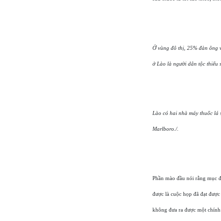
Ở vùng đô thị, 25% đàn ông 
ở Lào là người dân tộc thiểu 
Lào có hai nhà máy thuốc lá
Marlboro./.
Phần mào đầu nói rằng mục đíc
được là cuộc họp đã đạt được
không đưa ra được một chính s