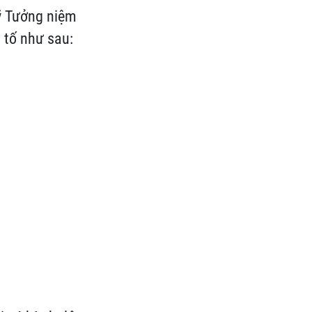
uỹ Tưởng niệm
 tố như sau: