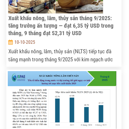
mạnh tiềm năng hợp tác và đầu tư song phương
trong lĩnh vực chế biến thực phẩm.
Xuất khẩu nông, lâm, thủy sản tháng 9/2025:
tăng trưởng ấn tượng — đạt 6,35 tỷ USD trong
tháng, 9 tháng đạt 52,31 tỷ USD
10-10-2025
Xuất khẩu nông, lâm, thủy sản (NLTS) tiếp tục đà
tăng mạnh trong tháng 9/2025 với kim ngạch ước
đạt 6,35 tỷ USD, đưa tổng giá trị 9 tháng lên 52,31 tỷ
USD, tương đương tăng 14% so với cùng kỳ 2024 —
tiến sát mục tiêu 65 tỷ USD cả năm. Báo cáo nêu rõ
điểm sáng ở nhóm cà phê, rau quả, hạt tiêu và gỗ,
đồng thời cảnh báo rủi ro đối với thủy sản do quy
định quốc tế.