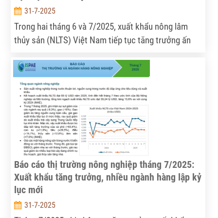
31-7-2025
Trong hai tháng 6 và 7/2025, xuất khẩu nông lâm
thủy sản (NLTS) Việt Nam tiếp tục tăng trưởng ấn
tượng, đạt tổng kim ngạch 39,24 tỷ USD sau 7
tháng, bằng 60,37% mục tiêu cả năm. Cà phê, thủy
sản, cao su và điều là các ngành hàng dẫn dắt tăng
trưởng, song vẫn còn nhiều thách thức về giá gạo,
logistics và rào cản kỹ thuật từ các thị trường quốc
tế.
Báo cáo thị trường nông nghiệp tháng 7/2025:
Xuất khẩu tăng trưởng, nhiều ngành hàng lập kỷ
lục mới
31-7-2025