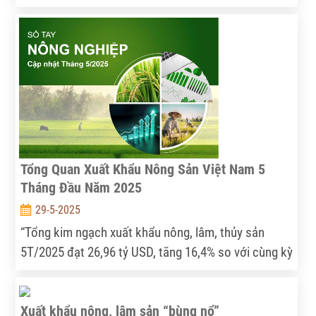
cùng kỳ 2024, thiết lập kỷ lục xuất siêu 9,76 tỷ USD.
Tuy nhiên, các thách thức về tỷ giá, logistics và rào
cản kỹ thuật đang đòi hỏi giải pháp quyết liệt để đạt
mục tiêu 65 tỷ USD.
Tổng Quan Xuất Khẩu Nông Sản Việt Nam 5
Tháng Đầu Năm 2025
29-5-2025
“Tổng kim ngạch xuất khẩu nông, lâm, thủy sản
5T/2025 đạt 26,96 tỷ USD, tăng 16,4% so với cùng kỳ
năm 2024.” — Trích Sổ tay Nông nghiệp, tháng
5/2025
Xuất khẩu nông, lâm sản “bùng nổ”