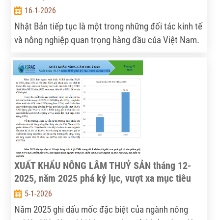
16-1-2026
Nhật Bản tiếp tục là một trong những đối tác kinh tế
và nông nghiệp quan trọng hàng đầu của Việt Nam.
Trải qua hơn 50 năm thiết lập quan hệ ngoại giao
(1973–2025), hợp tác Việt Nam – Nhật Bản không
ngừng được mở rộng và đi vào chiều sâu, đặc biệt
trong lĩnh vực nông nghiệp, đóng góp tích cực vào
phát triển bền vững, bảo đảm an ninh lương thực và
nâng cao thu nhập cho người dân hai nước.
XUẤT KHẨU NÔNG LÂM THUỶ SẢN tháng 12-
2025, năm 2025 phá kỷ lục, vượt xa mục tiêu
5-1-2026
Năm 2025 ghi dấu mốc đặc biệt của ngành nông