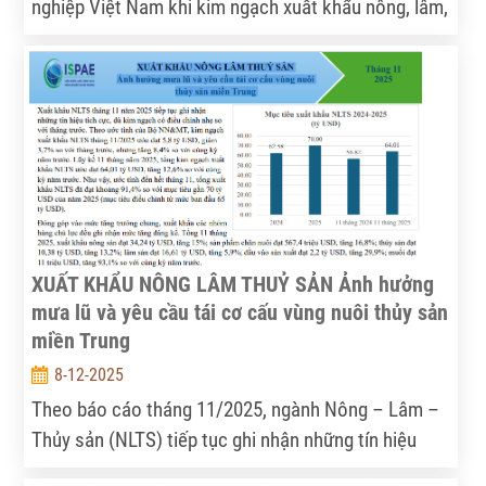
nghiệp Việt Nam khi kim ngạch xuất khẩu nông, lâm,
thủy sản (NLTS) đạt 70,09 tỷ USD, tăng 12% so với
năm 2024 và vượt xa mục tiêu 65 tỷ USD do Chính
phủ đề ra. Đây là mức cao nhất từ trước đến nay,
đồng thời giúp cán cân thương mại toàn ngành xuất
siêu trên 20 tỷ USD, tiếp tục khẳng định vai trò trụ
cột của nông nghiệp trong nền kinh tế.
XUẤT KHẨU NÔNG LÂM THUỶ SẢN Ảnh hưởng
mưa lũ và yêu cầu tái cơ cấu vùng nuôi thủy sản
miền Trung
8-12-2025
Theo báo cáo tháng 11/2025, ngành Nông – Lâm –
Thủy sản (NLTS) tiếp tục ghi nhận những tín hiệu
tích cực, dù kim ngạch có điều chỉnh nhẹ so với