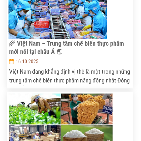
năm 2025.
🌾 Việt Nam – Trung tâm chế biến thực phẩm
mới nổi tại châu Á 🌏
16-10-2025
Việt Nam đang khẳng định vị thế là một trong những
trung tâm chế biến thực phẩm năng động nhất Đông
Nam Á, nhờ nền nông nghiệp vững mạnh, tốc độ
tăng trưởng cao và chính sách hỗ trợ tích cực từ
Chính phủ. Báo cáo “Vietnam Country Profile” – tài
liệu do Bộ Công nghiệp Chế biến Thực phẩm Ấn Độ
công bố trong khuôn khổ World Food India 2025, đã
chọn Việt Nam làm “Quốc gia trọng tâm”, nhấn