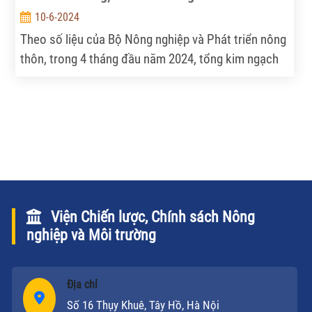
10-6-2024
Theo số liệu của Bộ Nông nghiệp và Phát triển nông
thôn, trong 4 tháng đầu năm 2024, tổng kim ngạch
xuất khẩu nông, lâm, thủy sản đạt hơn 19 tỷ USD,
tăng 24% so với cùng kỳ năm trước. Đáng chú ý, các
mặt hàng cà phê, rau quả, gạo, gỗ và sản phẩm gỗ
đang “bùng nổ” với kim ngạch xuất khẩu tăng từ 23
-54%...
Viện Chiến lược, Chính sách Nông
nghiệp và Môi trường
Địa chỉ
Số 16 Thụy Khuê, Tây Hồ, Hà Nội