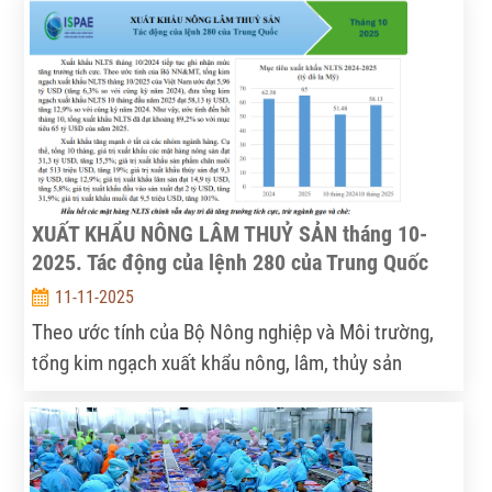
tháng trước. Lũy kế 11 tháng đạt 64,01 tỷ USD,
tương đương 91,4% mục tiêu 70 tỷ USD của cả năm
—một kết quả khả quan trong bối cảnh nhiều thị
trường toàn cầu biến động.
XUẤT KHẨU NÔNG LÂM THUỶ SẢN tháng 10-
2025. Tác động của lệnh 280 của Trung Quốc
11-11-2025
Theo ước tính của Bộ Nông nghiệp và Môi trường,
tổng kim ngạch xuất khẩu nông, lâm, thủy sản
(NLTS) tháng 10/2025 của Việt Nam đạt 5,96 tỷ USD,
tăng 6,3% so với cùng kỳ năm 2024. Lũy kế 10 tháng
đầu năm, xuất khẩu NLTS đạt 58,13 tỷ USD, tăng
12,9%, tương đương 89,2% mục tiêu 65 tỷ USD của