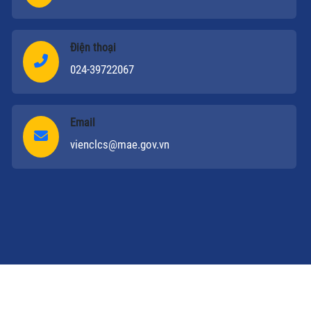
Điện thoại
024-39722067
Email
vienclcs@mae.gov.vn