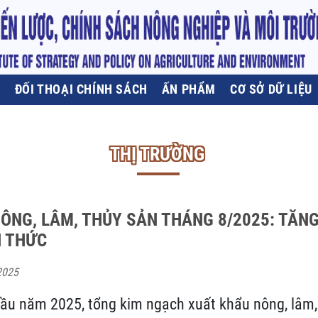
U
ĐỐI THOẠI CHÍNH SÁCH
ẤN PHẨM
CƠ SỞ DỮ LIỆU
THỊ TRƯỜNG
ÔNG, LÂM, THỦY SẢN THÁNG 8/2025: TĂN
H THỨC
2025
ầu năm 2025, tổng kim ngạch xuất khẩu nông, lâm,