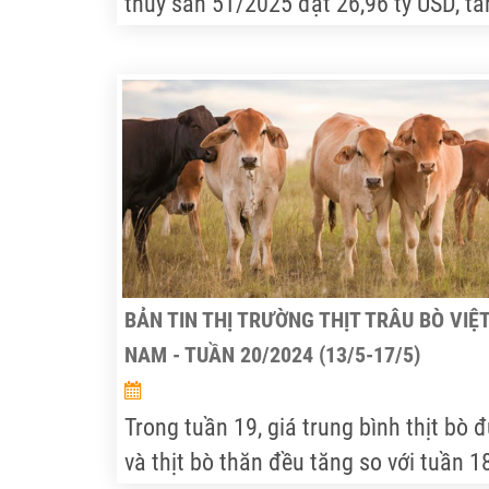
thủy sản 5T/2025 đạt 26,96 tỷ USD, tă
16,4% so với cùng kỳ năm 2024.” — Trí
Sổ tay Nông nghiệp, tháng 5/2025
BẢN TIN THỊ TRƯỜNG THỊT TRÂU BÒ VIỆ
NAM - TUẦN 20/2024 (13/5-17/5)
Trong tuần 19, giá trung bình thịt bò đ
và thịt bò thăn đều tăng so với tuần 1