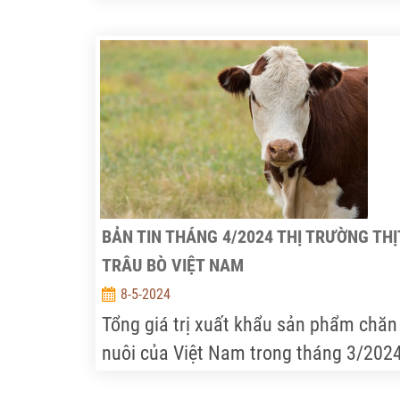
Trong đó, thịt bò đùi có giá 205,3 nghì
VNĐ/kg, tăng 3,1%. Thịt bò thăn tăng
14,4% hiện có giá là 221,2 nghìn
VNĐ/kg, iá trung bình thịt bò hơi là 83
nghìn VNĐ/kg, giảm 0,2% so với tuần
trước đó. Giá thịt bò Việt Nam và thịt 
Úc trong tuần 20 tại hầu hết các siêu t
không đổi so với tuần trước đó.
BẢN TIN THÁNG 4/2024 THỊ TRƯỜNG THỊ
TRÂU BÒ VIỆT NAM
8-5-2024
Tổng giá trị xuất khẩu sản phẩm chăn
nuôi của Việt Nam trong tháng 3/202
đạt 16,9 triệu USD, tăng 72% so với