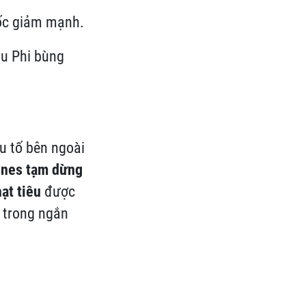
uốc giảm mạnh.
âu Phi bùng
u tố bên ngoài
ines tạm dừng
hạt tiêu
được
 trong ngắn