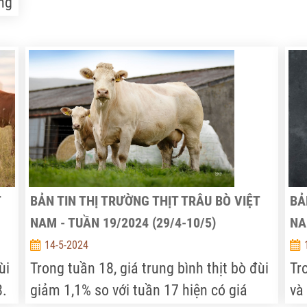
ng
từ 23 -54%...
nư
ch
so
th
siê
kh
ổn 
T
BẢN TIN THỊ TRƯỜNG THỊT TRÂU BÒ VIỆT
BẢ
NAM - TUẦN 19/2024 (29/4-10/5)
NA
14-5-2024
ùi
Trong tuần 18, giá trung bình thịt bò đùi
Tr
8.
giảm 1,1% so với tuần 17 hiện có giá
và