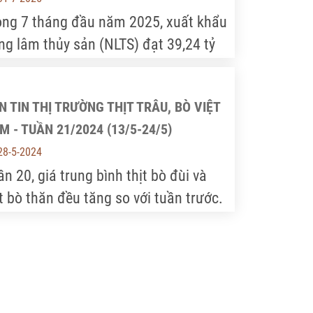
ong 7 tháng đầu năm 2025, xuất khẩu
ng lâm thủy sản (NLTS) đạt 39,24 tỷ
D, tăng 13,6% so với cùng kỳ 2024,
ết lập kỷ lục xuất siêu 9,76 tỷ USD.
N TIN THỊ TRƯỜNG THỊT TRÂU, BÒ VIỆT
 nhiên, các thách thức về tỷ giá,
M - TUẦN 21/2024 (13/5-24/5)
gistics và rào cản kỹ thuật đang đòi
28-5-2024
i giải pháp quyết liệt để đạt mục tiêu
n 20, giá trung bình thịt bò đùi và
 tỷ USD.
ịt bò thăn đều tăng so với tuần trước.
ng đó, giá trung bình thịt bò đùi là
7,6 nghìn VNĐ/kg; tăng 1,1% so với
n 19. Giá trung bình thịt bò thăn là
3 nghìn VNĐ/kg tăng mạnh 13,5% so
 tuần 19, giá trung bình thịt bò hơi cả