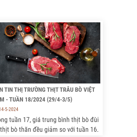
ớc là 82,5 nghìn VNĐ/kg, giảm 0,6%
 với tuần trước đó. Trong tuần 21, giá
ịt bò Việt Nam có biến động nhẹ tại
u thị Go và ổn định tại các siêu thị
ác, mức giá bán thịt bò Úc vẫn duy trì
định tại hầu hết các siêu thị.
N TIN THỊ TRƯỜNG THỊT TRÂU BÒ VIỆT
M - TUẦN 18/2024 (29/4-3/5)
14-5-2024
ong tuần 17, giá trung bình thịt bò đùi
 thịt bò thăn đều giảm so với tuần 16.