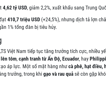
ạt
4,62 tỷ USD
, giảm 2,2%, xuất khẩu sang Trung Q
 đạt
410,7 triệu USD
(+24,5%), nhưng dịch tả lợn ch
gần 1% tổng đàn bị tiêu hủy.
g
TS Việt Nam tiếp tục tăng trưởng tích cực, nhiều yế
 lên tôm
,
cạnh tranh từ Ấn Độ, Ecuador
, hay
Philipp
ạo áp lực. Một số mặt hàng như
cà phê, hạt điều, 
tăng trưởng, trong khi
gạo và rau quả
sẽ còn gặp khó