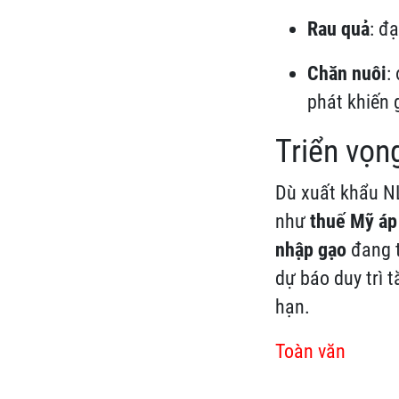
Rau quả
: đ
Chăn nuôi
:
phát khiến 
Triển vọn
Dù xuất khẩu NL
như
thuế Mỹ áp
nhập gạo
đang t
dự báo duy trì 
hạn.
Toàn văn