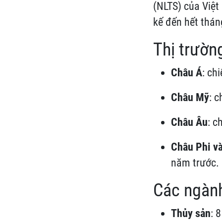
(NLTS) của Việt
kế đến hết thán
Thị trườn
Châu Á
: ch
Châu Mỹ
: 
Châu Âu
: c
Châu Phi v
năm trước.
Các ngành
Thủy sản
: 