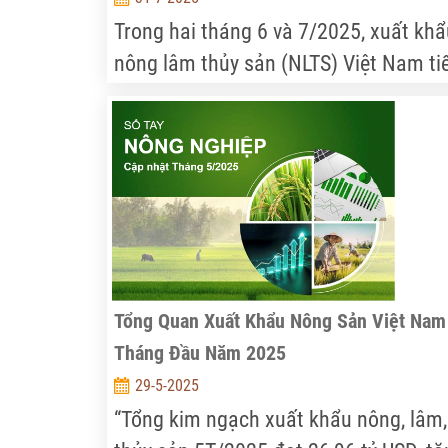
Trong hai tháng 6 và 7/2025, xuất khẩ
nông lâm thủy sản (NLTS) Việt Nam ti
tục tăng trưởng ấn tượng, đạt tổng ki
ngạch 39,24 tỷ USD sau 7 tháng, bằng
60,37% mục tiêu cả năm. Cà phê, thủy
sản, cao su và điều là các ngành hàng
dẫn dắt tăng trưởng, song vẫn còn nh
thách thức về giá gạo, logistics và rào
cản kỹ thuật từ các thị trường quốc tế
Tổng Quan Xuất Khẩu Nông Sản Việt Nam
Tháng Đầu Năm 2025
29-5-2025
“Tổng kim ngạch xuất khẩu nông, lâm,