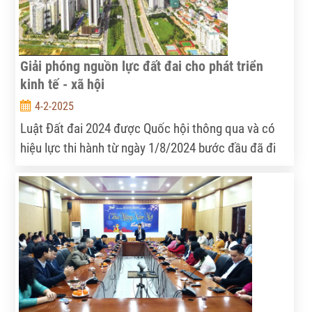
nước. Lần đầu tiên, các nguyên tắc hiện đại về quản
lý tổng hợp tài nguyên nước được đưa vào hệ thống
pháp luật, phù hợp với thông lệ quốc tế.
Giải phóng nguồn lực đất đai cho phát triển
kinh tế - xã hội
4-2-2025
Luật Đất đai 2024 được Quốc hội thông qua và có
hiệu lực thi hành từ ngày 1/8/2024 bước đầu đã đi
vào cuộc sống, góp phần vào việc tiếp tục đổi mới,
hoàn thiện thể chế, chính sách, nâng cao hiệu lực,
hiệu quả quản lý và sử dụng đất. Do đó, việc kịp thời
ban hành văn bản quy định chi tiết để đồng bộ thi
hành là nhiệm vụ có vai trò quyết định để đưa các
chính sách đổi mới này vào cuộc sống.Sau gần 3
năm tổng kết thi hành, xây dựng Dự thảo, lấy ý kiến
nhân dân và các cơ quan, tổ chức trên toàn quốc;