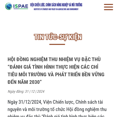
TIN TỨC-SỰ KIỆN
HỘI ĐỒNG NGHIỆM THU NHIỆM VỤ ĐẶC THÙ
“ĐÁNH GIÁ TÌNH HÌNH THỰC HIỆN CÁC CHỈ
TIÊU MÔI TRƯỜNG VÀ PHÁT TRIỂN BỀN VỮNG
ĐẾN NĂM 2030”
Ngày đăng: 31 | 12 | 2024
Ngày 31/12/2024, Viện Chiến lược, Chính sách tài
nguyên và môi trường tổ chức Hội đồng nghiệm thu
nhiệm vụ đặc thù “Đánh giá tình hình thực hiện các