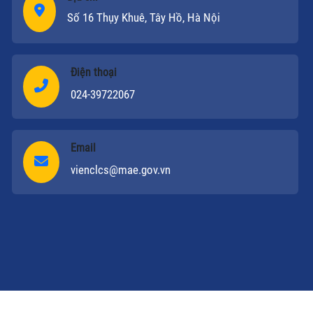
Số 16 Thụy Khuê, Tây Hồ, Hà Nội
Điện thoại
024-39722067
Email
vienclcs@mae.gov.vn