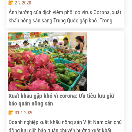
2-2-2020
Ảnh hưởng của dịch viêm phổi do virus Corona, xuất
khẩu nông sản sang Trung Quốc gặp khó. Trong
ngày mai, mùng 3/2, hai bộ NNPTNT, Công Thương
cũng sẽ họp bàn với 6 tỉnh biên giới giáp Trung Quốc,
các hiệp hội để thúc đẩy thương mại nông sản.
Xuất khẩu gặp khó vì corona: Ưu tiêu lưu giữ
bảo quản nông sản
31-1-2020
Doanh nghiệp xuất khẩu nông sản Việt Nam cần chủ
động lưu giữ, bảo quản chuyển hướng xuất khẩu