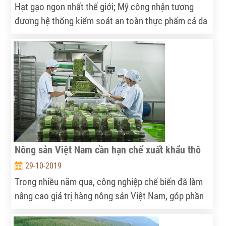
Hạt gạo ngon nhất thế giới; Mỹ công nhận tương
đương hệ thống kiểm soát an toàn thực phẩm cá da
trơn của Việt Nam; lần đầu tiên sữa tươi Việt được
xuất khẩu chính ngạch sang Trung Quốc... là những
dấu ấn mà ngành nông nghiệp xác lập trong bối cảnh
thị trường có nhiều khó khăn.
Nông sản Việt Nam cần hạn chế xuất khẩu thô
29-10-2019
Trong nhiều năm qua, công nghiệp chế biến đã làm
nâng cao giá trị hàng nông sản Việt Nam, góp phần
xây dựng nền nông nghiệp hiện đại. Tuy nhiên, sự
phát triển của ngành chế biến nông sản (CBNS)