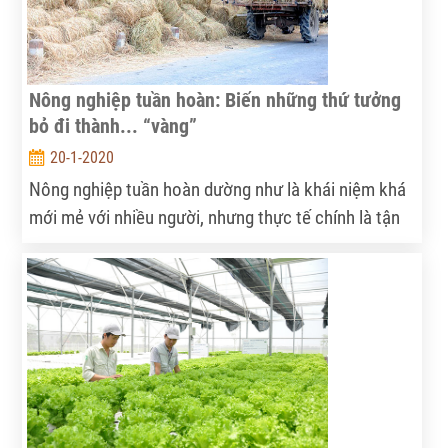
Nông nghiệp tuần hoàn: Biến những thứ tưởng
bỏ đi thành... “vàng”
20-1-2020
Nông nghiệp tuần hoàn dường như là khái niệm khá
mới mẻ với nhiều người, nhưng thực tế chính là tận
dụng những thứ tưởng như bỏ đi như thân cây ngô,
đậu, lạc, bã sắn, bã mía, vỏ trấu… để làm thành phân
bón, thức ăn chăn nuôi. Tại những mô hình nông
nghiệp tuần hoàn, người ta gần như không phải bỏ đi
thứ gì, ngược lại còn bắt rác thải “đẻ” ra tiền.