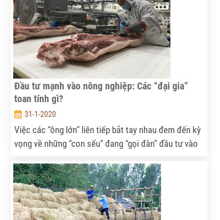
Đầu tư mạnh vào nông nghiệp: Các “đại gia”
toan tính gì?
31-1-2020
Việc các “ông lớn” liên tiếp bắt tay nhau đem đến kỳ
vọng về những “con sếu” đang “gọi đàn” đầu tư vào
nông nghiệp, giúp nâng tầm nông sản Việt tham gia
sâu vào chuỗi giá trị toàn cầu.