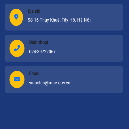
Địa chỉ
Số 16 Thụy Khuê, Tây Hồ, Hà Nội
Điện thoại
024-39722067
Email
vienclcs@mae.gov.vn