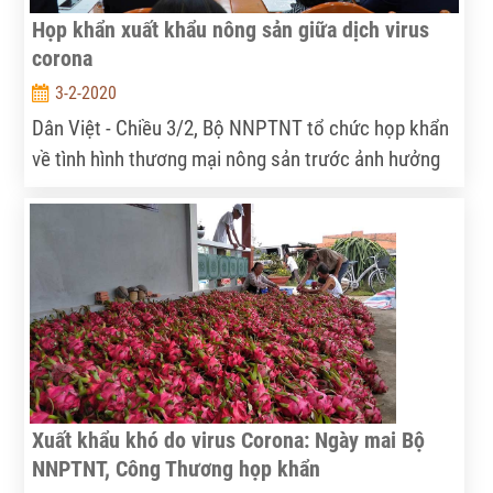
Họp khẩn xuất khẩu nông sản giữa dịch virus
corona
3-2-2020
Dân Việt - Chiều 3/2, Bộ NNPTNT tổ chức họp khẩn
về tình hình thương mại nông sản trước ảnh hưởng
của dịch viêm đường hô hấp cấp do chủng mới của
virus corona gây ra. Phó Thủ tướng Chính phủ Vũ
Đức Đam, Trưởng ban Chỉ đạo Quốc gia phòng,
chống dịch bệnh viêm đường hô hấp cấp do chủng
mới của virus corona dự kiến sẽ đến dự và phát biểu
chỉ đạo hội nghị.
Xuất khẩu khó do virus Corona: Ngày mai Bộ
NNPTNT, Công Thương họp khẩn