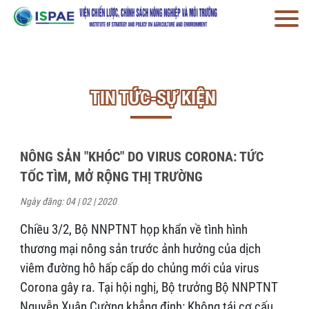
TIN TỨC-SỰ KIỆN
NÔNG SẢN "KHÓC" DO VIRUS CORONA: TỨC
TỐC TÌM, MỞ RỘNG THỊ TRƯỜNG
Ngày đăng: 04 | 02 | 2020
Chiều 3/2, Bộ NNPTNT họp khẩn về tình hình
thương mại nông sản trước ảnh hưởng của dịch
viêm đường hô hấp cấp do chủng mới của virus
Corona gây ra. Tại hội nghị, Bộ trưởng Bộ NNPTNT
Nguyễn Xuân Cường khẳng định: Không tái cơ cấu