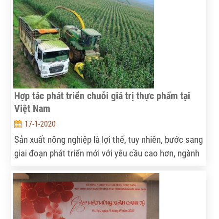
chưa tương xứng với tiềm năng, nông sản vẫn chủ
yếu xuất khẩu (XK) thô, giá trị gia tăng thấp. Điều
này đòi hỏi cần có những giải pháp thúc đẩy ngành
công nghiệp CBNS phát triển.
Hợp tác phát triển chuỗi giá trị thực phẩm tại
Việt Nam
17-1-2020
Sản xuất nông nghiệp là lợi thế, tuy nhiên, bước sang
giai đoạn phát triển mới với yêu cầu cao hơn, ngành
nông nghiệp Việt Nam không chỉ dừng lại ở sản xuất
mà bao gồm cả gia công chế biến...