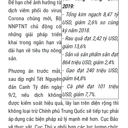
Để hạn chế ảnh hưởng từ
2019:
dịch viêm phổi do virus
- Tổng kim ngạch 8,47 tỷ
Corona chủng mới, Bộ
USD, giảm 2,6% so cùng
NNPTNT chủ động có
kỳ năm 2018.
những giải pháp triển
- Rau quả đạt 2,42 tỷ USD,
khai trong ngắn hạn và
giảm 13,6%
dài hạn về tiêu thụ nông
- Sắn và sản phẩm sắn đạt
sản.
864 triệu USD, giảm 2,4%
- Gạo đạt 240 triệu USD,
Phương án trước mắt,
giảm 64,8%
sau dịp nghỉ Tết Nguyên
- Cà phê đạt 101 triệu
đán Canh Tý đến ngày
USD, giảm 7,7%.
9/2, nếu dịch không
được kiểm soát hiệu quả, lây lan trên diện rộng thì
không loại trừ Chính phủ Trung Quốc sẽ tiếp tục phải
áp dụng các biện pháp xử lý mạnh mẽ hơn. Cục Bảo
vệ thực vật, Cục Thú y phối hợp các lực lượng chức