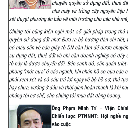
chuyển quyền sử dụng đất, thuê đấ
nhà máy và trồng cây nguyên liệu h
xét duyệt phương án bảo vệ môi trường cho các nhà má
Chúng tôi cũng kiến nghị một số giải pháp trong thủ 
quyền sử dụng đất như: Đưa ra bộ hướng dẫn chi tiết, 
có mẫu sẵn về các giấy tờ DN cần làm để được chuyển
sử dụng đất, thuê đất và chỉ cần doanh nghiệp có đầy 
tờ này là được chuyển đổi. Bên cạnh đó, cần quán triệt
phòng “một cửa” ở các ngành, khi nhận hồ sơ của các c
phải xem xét và có câu trả lời ngay về bộ hồ sơ, thủ tụ
hay chưa, vướng ở đâu và thời gian hoàn thành là khi n
chúng tôi cơ chế, cho chúng tôi mua đất đàng hoàng.
Ông Phạm Minh Trí – Viện Chín
Chiến lược PTNNNT: Hội nghề ng
vào cuộc