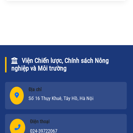
áp dụng tiến bộ khoa học kỹ thuật, tạo ra sản phẩm
có chất lượng cao và thương hiệu. Thế nhưng, một
số chuyên gia kinh tế đã lên tiếng cảnh báo, nếu làm
không khéo rất có thể xảy ra tình trạng đất đai bị
“đại gia” thao túng.
Viện Chiến lược, Chính sách Nông
nghiệp và Môi trường
Địa chỉ
Số 16 Thụy Khuê, Tây Hồ, Hà Nội
Điện thoại
024-39722067