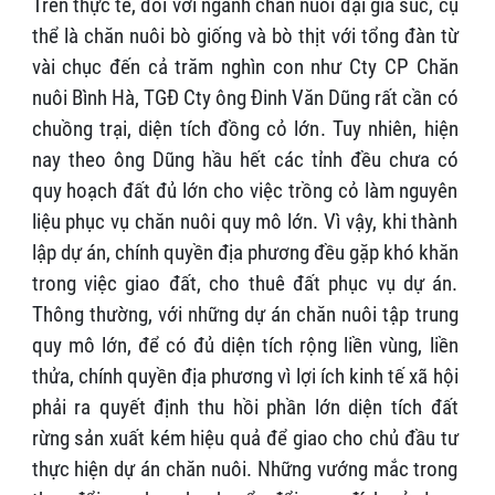
Trên thực tế, đối với ngành chăn nuôi đại gia súc, cụ
thể là chăn nuôi bò giống và bò thịt với tổng đàn từ
vài chục đến cả trăm nghìn con như Cty CP Chăn
nuôi Bình Hà, TGĐ Cty ông Đinh Văn Dũng rất cần có
chuồng trại, diện tích đồng cỏ lớn. Tuy nhiên, hiện
nay theo ông Dũng hầu hết các tỉnh đều chưa có
quy hoạch đất đủ lớn cho việc trồng cỏ làm nguyên
liệu phục vụ chăn nuôi quy mô lớn. Vì vậy, khi thành
lập dự án, chính quyền địa phương đều gặp khó khăn
trong việc giao đất, cho thuê đất phục vụ dự án.
Thông thường, với những dự án chăn nuôi tập trung
quy mô lớn, để có đủ diện tích rộng liền vùng, liền
thửa, chính quyền địa phương vì lợi ích kinh tế xã hội
phải ra quyết định thu hồi phần lớn diện tích đất
rừng sản xuất kém hiệu quả để giao cho chủ đầu tư
thực hiện dự án chăn nuôi. Những vướng mắc trong