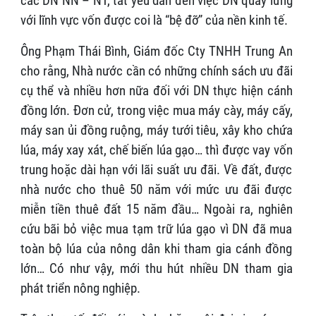
các DN NN – NT, tất yếu dẫn đến việc DN quay lưng
với lĩnh vực vốn được coi là “bệ đỡ” của nền kinh tế.
Ông Phạm Thái Bình, Giám đốc Cty TNHH Trung An
cho rằng, Nhà nước cần có những chính sách ưu đãi
cụ thể và nhiều hơn nữa đối với DN thực hiện cánh
đồng lớn. Đơn cử, trong việc mua máy cày, máy cấy,
máy san ủi đồng ruộng, máy tưới tiêu, xây kho chứa
lúa, máy xay xát, chế biến lúa gạo… thì được vay vốn
trung hoặc dài hạn với lãi suất ưu đãi. Về đất, được
nhà nước cho thuê 50 năm với mức ưu đãi được
miễn tiền thuê đất 15 năm đầu… Ngoài ra, nghiên
cứu bãi bỏ việc mua tạm trữ lúa gạo vì DN đã mua
toàn bộ lúa của nông dân khi tham gia cánh đồng
lớn… Có như vậy, mới thu hút nhiều DN tham gia
phát triển nông nghiệp.