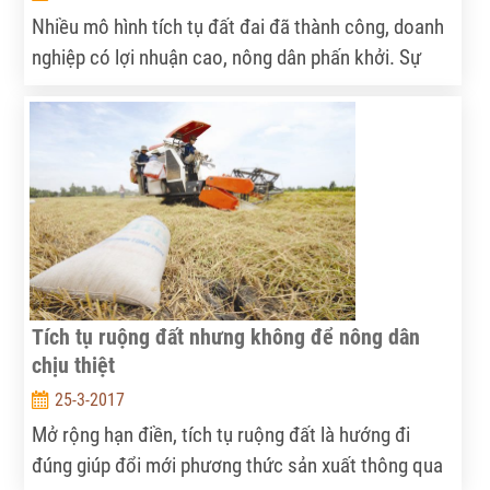
Nhiều mô hình tích tụ đất đai đã thành công, doanh
nghiệp có lợi nhuận cao, nông dân phấn khởi. Sự
năng động đó đã gia tăng niềm tin vào chủ trương
mở rộng hạn điền, đẩy lùi nỗi ám ảnh quá khứ về bần
cùng hoá nông dân, hình thành địa chủ mới. Các
diễn giả chia sẻ tại Góc nhìn thẳng.
Tích tụ ruộng đất nhưng không để nông dân
chịu thiệt
25-3-2017
Mở rộng hạn điền, tích tụ ruộng đất là hướng đi
đúng giúp đổi mới phương thức sản xuất thông qua