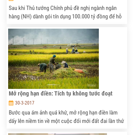
Sau khi Thủ tướng Chính phủ đề nghị ngành ngân
hàng (NH) dành gói tín dụng 100.000 tỷ đồng để hỗ
trợ vốn cho các doanh nghiệp (DN) nông nghiệp
công nghệ cao, nông nghiệp sạch, nhiều NH đã
nhanh chóng tuyên bố tham gia với những khoản
cho vay hàng ngàn tỷ đồng. Dẫu vậy, nhiều nông dân
đều cho rằng mình không có cơ hội “chạm tay vào
vốn”.
Mở rộng hạn điền: Tích tụ không tước đoạt
30-3-2017
Bước qua ám ảnh quá khứ, mở rộng hạn điền làm
dấy lên niềm tin về một cuộc đổi mới đất đai lần thứ
tư. Nhưng bước qua không có nghĩa là quên. Trong