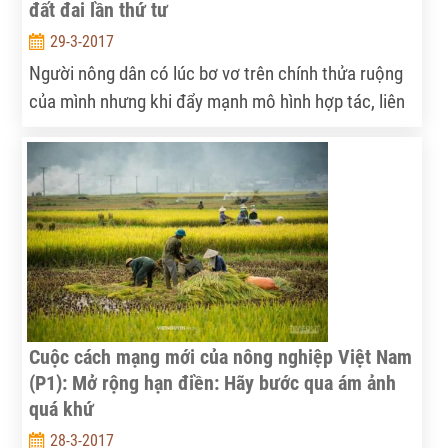
đất đai lần thứ tư
29-3-2017
Người nông dân có lúc bơ vơ trên chính thửa ruộng
của mình nhưng khi đẩy mạnh mô hình hợp tác, liên
kết với doanh nghiệp, người nông dân sẽ có cơ hội
đổi mới chính mình. Mở rộng hạn điền lần này có thể
coi là cuộc đổi mới đất đai lần thứ 4. Các diễn giả
chia sẻ tại bàn tròn phần 2, chuyên mục Góc nhìn
thẳng.
Cuộc cách mạng mới của nông nghiệp Việt Nam
(P1): Mở rộng hạn điền: Hãy bước qua ám ảnh
quá khứ
28-3-2017