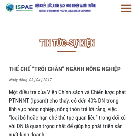
TIN TỨC-SỰ KIỆN
THỂ CHẾ “TRÓI CHÂN” NGÀNH NÔNG NGHIỆP
Ngày đăng: 03 | 04 | 2017
Một điều tra của Viện Chính sách và Chiến lược phát
PTNNNT (Ipsard) cho thấy, có đến 40% DN trong
lĩnh vực nông nghiệp, nông thôn trả lời rằng, việc
“loại bỏ hoặc hạn chế thủ tục quan liêu” trong đối xử
với DN là quan trọng nhất để giúp họ phát triển sản
xuất kinh doanh.