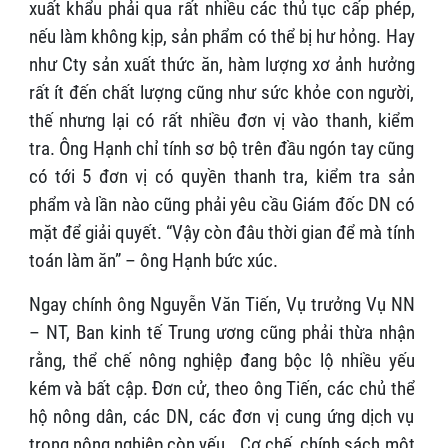
xuất khẩu phải qua rất nhiều các thủ tục cấp phép,
nếu làm không kịp, sản phẩm có thể bị hư hỏng. Hay
như Cty sản xuất thức ăn, hàm lượng xơ ảnh hưởng
rất ít đến chất lượng cũng như sức khỏe con người,
thế nhưng lại có rất nhiều đơn vị vào thanh, kiểm
tra. Ông Hạnh chỉ tính sơ bộ trên đầu ngón tay cũng
có tới 5 đơn vị có quyền thanh tra, kiểm tra sản
phẩm và lần nào cũng phải yêu cầu Giám đốc DN có
mặt để giải quyết. “Vậy còn đâu thời gian để mà tính
toán làm ăn” – ông Hạnh bức xúc.
Ngay chính ông Nguyễn Văn Tiến, Vụ trưởng Vụ NN
– NT, Ban kinh tế Trung ương cũng phải thừa nhận
rằng, thể chế nông nghiệp đang bộc lộ nhiều yếu
kém và bất cập. Đơn cử, theo ông Tiến, các chủ thể
hộ nông dân, các DN, các đơn vị cung ứng dịch vụ
trong nông nghiệp còn yếu… Cơ chế, chính sách một