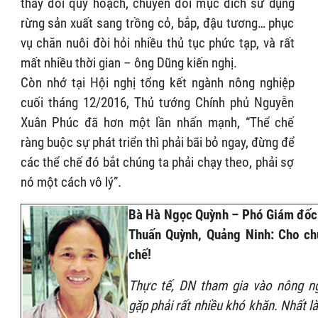
thay đổi quy hoạch, chuyển đổi mục đích sử dụng
rừng sản xuất sang trồng cỏ, bắp, đậu tương… phục
vụ chăn nuôi đòi hỏi nhiều thủ tục phức tạp, và rất
mất nhiều thời gian – ông Dũng kiến nghị.
Còn nhớ tại Hội nghị tổng kết ngành nông nghiệp
cuối tháng 12/2016, Thủ tướng Chính phủ Nguyễn
Xuân Phúc đã hơn một lần nhấn mạnh, “Thể chế
ràng buộc sự phát triển thì phải bãi bỏ ngay, đừng để
các thể chế đó bắt chúng ta phải chạy theo, phải sợ
nó một cách vô lý”.
Bà Hà Ngọc Quỳnh – Phó Giám đố
Thuấn Quỳnh, Quảng Ninh: Cho ch
chế!
Thực tế, DN tham gia vào nông n
gặp phải rất nhiều khó khăn. Nhất là