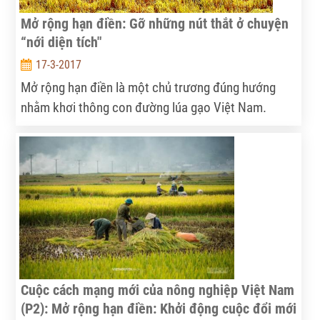
Mở rộng hạn điền: Gỡ những nút thắt ở chuyện
“nới diện tích"
17-3-2017
Mở rộng hạn điền là một chủ trương đúng hướng
nhằm khơi thông con đường lúa gạo Việt Nam.
Nhưng cần đưa vào luật “cấm” tích tụ đất để phát
canh thu tô, hoặc đầu cơ mua đất bảo toàn vốn.
Cuộc cách mạng mới của nông nghiệp Việt Nam
(P2): Mở rộng hạn điền: Khởi động cuộc đổi mới