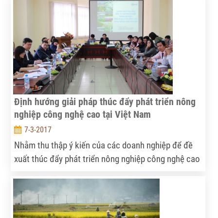
công cuộc đó, người nông dân ở đâu? Làm sao để
tích tụ đừng đi liền với tước đoạt?
Định hướng giải pháp thúc đẩy phát triển nông
nghiệp công nghệ cao tại Việt Nam
7-3-2017
Nhằm thu thập ý kiến của các doanh nghiệp để đề
xuất thúc đẩy phát triển nông nghiệp công nghệ cao
(NNCNC) tại Việt Nam, ngày 06/3 tại Hà Nội, Viện
Chính sách và Chiến lược PTNNNT (IPSARD) phối
hợp với Câu Lạc Bộ Nông nghiệp Công nghệ cao
(DAA) tổ chức hội thảo “Định hướng giải pháp thúc