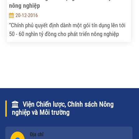
nông nghiệp
20-12-2016
“Chính phủ quyết định dành một gói tín dụng lên tới
50 - 60 nghìn tỷ đồng cho phát triển nông nghiệp
công nghệ cao với cơ chế vay thuận lợi, thông
thoáng nhất”. Sẽ có nhiều ngân hàng thương mại
cùng được tham gia giải ngân gói tín dụng nông
nghiệp có quy mô khá lớn này...
Viện Chiến lược, Chính sách Nông
nghiệp và Môi trường
Địa chỉ