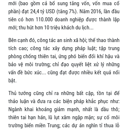
mới (bao gồm cả bổ sung tăng vốn, vốn mua cổ
phần) đạt 24,4 tỷ USD (tăng 7%). Năm 2016, lần đầu
tiên có hơn 110.000 doanh nghiệp được thành lập
mới; thu hút hơn 10 triệu khách du lịch...
Bên cạnh đó, công tác an sinh xã hội; thể thao thành
tích cao; công tác xây dựng pháp luật; tập trung
phòng chống thiên tai, ứng phó biến đổi khí hậu và
bảo vệ môi trường; chỉ đạo quyết liệt xử lý những
vấn đề bức xúc... cũng đạt được nhiều kết quả nổi
bật.
Thủ tướng cũng chỉ ra những bất cập, tồn tại để
thảo luận và đưa ra các biện pháp khắc phục như:
Ngành khai khoáng giảm mạnh, nhất là dầu thô;
thiên tai hạn hán, lũ lụt xâm ngập mặn; sự cố môi
trường biển miền Trung; các dự án nghìn tỉ thua lỗ