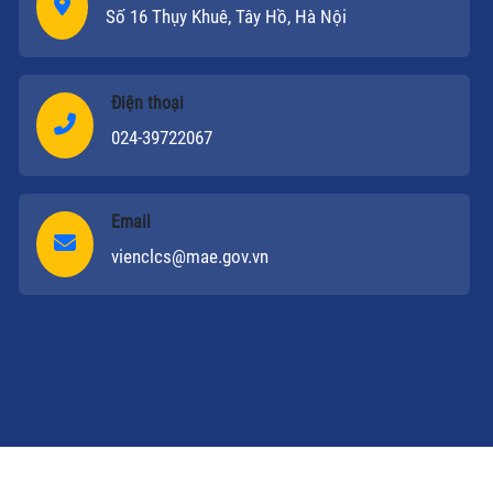
Số 16 Thụy Khuê, Tây Hồ, Hà Nội
Điện thoại
024-39722067
Email
vienclcs@mae.gov.vn