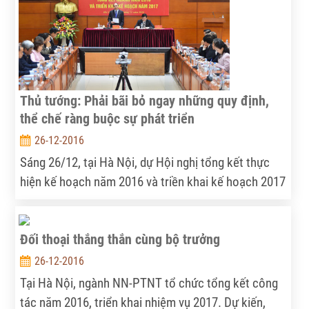
năm, ngành nông nghiệp đã lấy lại đà tăng trưởng
ngoạn mục đạt 1,2%; tổng kim ngạch toàn ngành
nông, lâm, thủy sản lần đầu tiên cán mốc trên 32 tỷ
USD.
Thủ tướng: Phải bãi bỏ ngay những quy định,
thể chế ràng buộc sự phát triển
26-12-2016
Sáng 26/12, tại Hà Nội, dự Hội nghị tổng kết thực
hiện kế hoạch năm 2016 và triền khai kế hoạch 2017
của Bộ NN&PTNT, Thủ tướng Nguyễn Xuân Phúc
nêu rõ, phải bãi bỏ ngay những quy định, thể chế
Đối thoại thắng thắn cùng bộ trưởng
ràng buộc sự phát triển, “đừng để các thể chế đó
bắt chúng ta phải chạy theo, phải sợ một cách vô
26-12-2016
lý”.
Tại Hà Nội, ngành NN-PTNT tổ chức tổng kết công
tác năm 2016, triển khai nhiệm vụ 2017. Dự kiến,