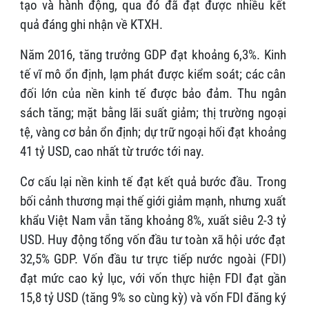
tạo và hành động, qua đó đã đạt được nhiều kết
quả đáng ghi nhận về KTXH.
Năm 2016, tăng trưởng GDP đạt khoảng 6,3%. Kinh
tế vĩ mô ổn định, lạm phát được kiểm soát; các cân
đối lớn của nền kinh tế được bảo đảm. Thu ngân
sách tăng; mặt bằng lãi suất giảm; thị trường ngoại
tệ, vàng cơ bản ổn định; dự trữ ngoại hối đạt khoảng
41 tỷ USD, cao nhất từ trước tới nay.
Cơ cấu lại nền kinh tế đạt kết quả bước đầu. Trong
bối cảnh thương mại thế giới giảm mạnh, nhưng xuất
khẩu Việt Nam vẫn tăng khoảng 8%, xuất siêu 2-3 tỷ
USD. Huy động tổng vốn đầu tư toàn xã hội ước đạt
32,5% GDP. Vốn đầu tư trực tiếp nước ngoài (FDI)
đạt mức cao kỷ lục, với vốn thực hiện FDI đạt gần
15,8 tỷ USD (tăng 9% so cùng kỳ) và vốn FDI đăng ký