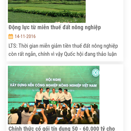
Động lực từ miễn thuế đất nông nghiệp
14-11-2016
LTS: Thời gian miễn giảm tiền thuế đất nông nghiệp
còn rất ngắn, chính vì vậy Quốc hội đang thảo luận
là có tiếp tục miễn giảm nữa hay không. Nhưng rõ
ràng, việc kéo dài thời gian miễn giảm tiền thuế đất
có thể xem là một trong những động lực để thúc
đẩy phát triển nông nghiệp.
Chính thức có gói tín dụng 50 - 60.000 tỷ cho