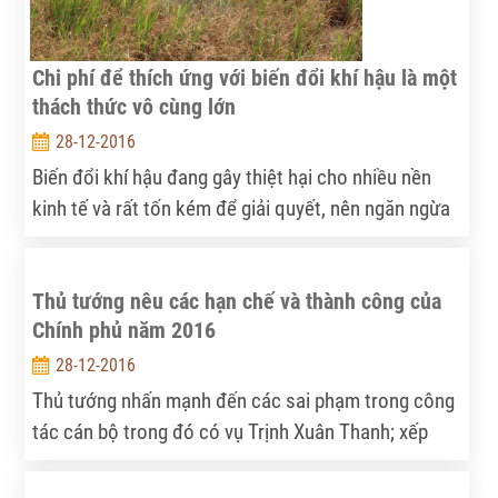
Chi phí để thích ứng với biến đổi khí hậu là một
thách thức vô cùng lớn
28-12-2016
Biến đổi khí hậu đang gây thiệt hại cho nhiều nền
kinh tế và rất tốn kém để giải quyết, nên ngăn ngừa
đang trở thành ưu tiên hàng đầu, theo nhận định của
các chuyên gia. Điều này có nghĩa là thế giới cần
Thủ tướng nêu các hạn chế và thành công của
nhiều tiền hơn để thích ứng với nhiệt độ toàn cầu
Chính phủ năm 2016
tăng, trong đó khu vực tư nhân đang đóng vai trò
lớn hơn trong lưu chuyển nguồn lực tài chính.
28-12-2016
Thủ tướng nhấn mạnh đến các sai phạm trong công
tác cán bộ trong đó có vụ Trịnh Xuân Thanh; xếp
hạng quốc tế về đổi mới sáng tạo giảm 4 bậc.