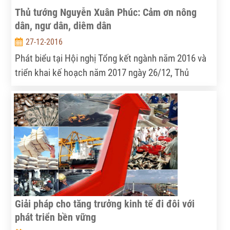
Thủ tướng Nguyễn Xuân Phúc: Cảm ơn nông
dân, ngư dân, diêm dân
27-12-2016
Phát biểu tại Hội nghị Tổng kết ngành năm 2016 và
triển khai kế hoạch năm 2017 ngày 26/12, Thủ
tướng Nguyễn Xuân Phúc cho rằng,đây là năm thiên
tai, nhân tai ghê gớm. Riêng thiên tai làm mất đi 1,7
tỷ USD và mất gần 1% GDP. Vượt lên tất cả, nông
nghiệp vẫn đóng góp trên 32 tỷ USD trong kim
ngạch xuất khẩu, là ngành xuất siêu với trên 10 mặt
hàng có giá trị xuất khẩu đạt trên 1 tỷ USD.
Giải pháp cho tăng trưởng kinh tế đi đôi với
phát triển bền vững