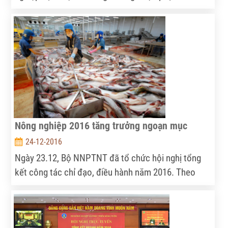
6 tháng tăng trưởng âm; xuất khẩu đạt mức cao kỷ
lục 32,1 tỷ USD, tăng hơn 6% so với 2015; vấn đề an
toàn thực phẩm có sự chuyển biến căn bản, rõ nét,
được cả hệ thống chính trị, xã hội đánh giá cao.
Nông nghiệp 2016 tăng trưởng ngoạn mục
24-12-2016
Ngày 23.12, Bộ NNPTNT đã tổ chức hội nghị tổng
kết công tác chỉ đạo, điều hành năm 2016. Theo
đánh giá, năm nay mặc dù gặp nhiều khó khăn do
ảnh hưởng của hiện tượng hạn hán 6 tháng đầu năm,
dẫn tới tăng trưởng âm, song trong 6 tháng cuối