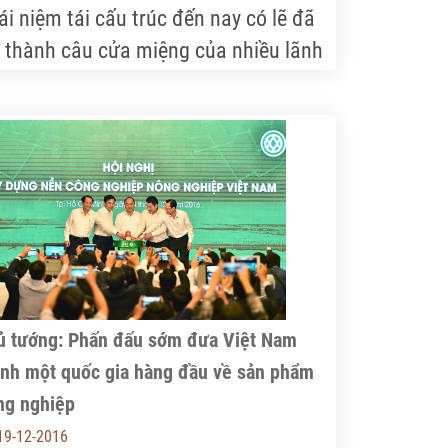
ái niệm tái cấu trúc đến nay có lẽ đã
ở thành câu cửa miệng của nhiều lãnh
o DNNN, nhưng thực sự tái cấu trúc
ư thế nào không hề đơn giản và nhiều
i không biết bắt đầu từ đâu.
ủ tướng: Phấn đấu sớm đưa Việt Nam
ành một quốc gia hàng đầu về sản phẩm
ng nghiệp
19-12-2016