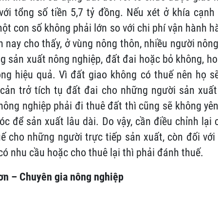
ới tổng số tiền 5,7 tỷ đồng. Nếu xét ở khía cạnh
một con số không phải lớn so với chi phí vận hành h
ện nay cho thấy, ở vùng nông thôn, nhiều người nôn
g sản xuất nông nghiệp, đất đai hoặc bỏ không, h
ng hiệu quả. Vì đất giao không có thuế nên họ sẽ
 cản trở tích tụ đất đai cho những người sản xuất
nông nghiệp phải đi thuê đất thì cũng sẽ không yê
c để sản xuất lâu dài. Do vậy, cần điều chỉnh lại 
 cho những người trực tiếp sản xuất, còn đối với
có nhu cầu hoặc cho thuê lại thì phải đánh thuế.
ơn – Chuyên gia nông nghiệp