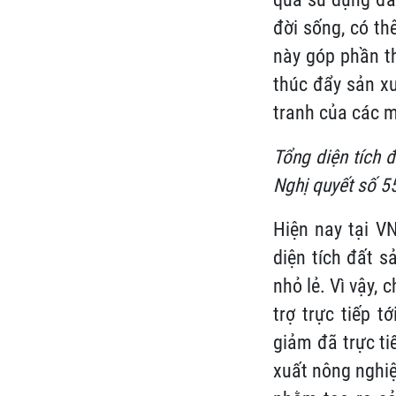
đời sống, có th
này góp phần th
thúc đẩy sản x
tranh của các m
Tổng diện tích 
Nghị quyết số 5
Hiện nay tại V
diện tích đất s
nhỏ lẻ. Vì vậy,
trợ trực tiếp 
giảm đã trực ti
xuất nông nghiệ