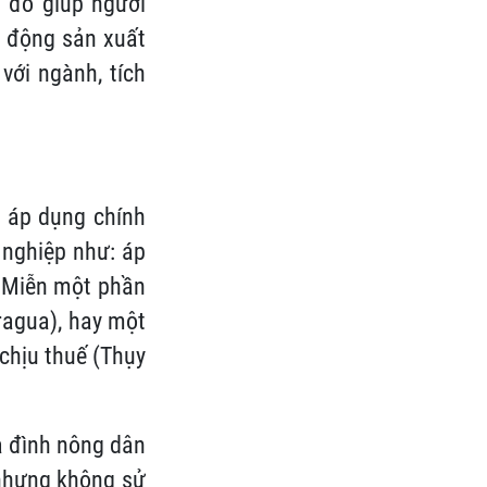
 đó giúp người
t động sản xuất
với ngành, tích
g áp dụng chính
 nghiệp như: áp
. Miễn một phần
aragua), hay một
chịu thuế (Thụy
a đình nông dân
 nhưng không sử