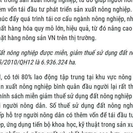
êm vốn tái đầu tư phát triển sản xuất nông nghiệp.
úc đẩy quá trình tái cơ cấu ngành nông nghiệp, nhấ
uất hàng hóa quy mô lớn, hiệu quả, từ đó nâng ca
ặt hàng nông sản VN trên thị trường.
đất nông nghiệp được miễn, giảm thuế sử dụng đất n
5/2010/QH12 là 6.936.324 ha.
N, có tới 80% lao động tập trung tại khu vực nôn
ản xuất nông nghiệp bình quân đầu người lại rất 
 chính sách miễn giảm thuế sử dụng đất nông nghiệp
tới người nông dân. Số thuế sử dụng đất nông ng
ếp hỗ trợ người nông dân có thêm vốn để tái đầu tư
p, ứng dụng tiến bộ khoa học, kỹ thuật trong sản x