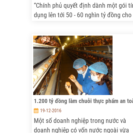
“Chính phủ quyết định dành một gói tí
dụng lên tới 50 - 60 nghìn tỷ đồng cho
phát triển nông nghiệp công nghệ cao
với cơ chế vay thuận lợi, thông thoáng
nhất”. Sẽ có nhiều ngân hàng thương
mại cùng được tham gia giải ngân gói
tín dụng nông nghiệp có quy mô khá l
này...
1.200 tỷ đồng làm chuỗi thực phẩm an to
19-12-2016
Một số doanh nghiệp trong nước và
doanh nghiệp có vốn nước ngoài vừa