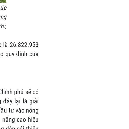
mức
ưng
ức,
c là 26.822.953
eo quy định của
Chính phủ sẽ có
đây lại là giải
đầu tư vào nông
à nâng cao hiệu
g dân cải thiện