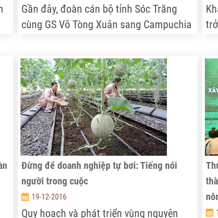
n
Gần đây, đoàn cán bộ tỉnh Sóc Trăng
Kh
cùng GS Võ Tòng Xuân sang Campuchia
tr
để học tập kinh nghiệm xây dựng
đạ
thương hiệu gạo của nước này. Sự việc
nh
có vẻ lạ, gây bất ngờ cho nhiều người.
nơ
ớn
àn
Đừng để doanh nghiệp tự bơi: Tiếng nói
Th
người trong cuộc
th
nô
19-12-2016
Quy hoạch và phát triển vùng nguyên