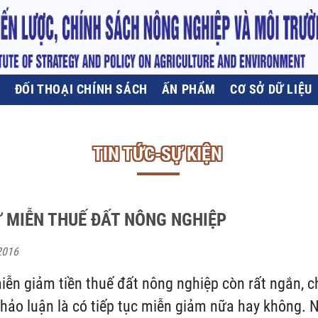
U
ĐỐI THOẠI CHÍNH SÁCH
ẤN PHẨM
CƠ SỞ DỮ LIỆU
TIN TỨC-SỰ KIỆN
 MIỄN THUẾ ĐẤT NÔNG NGHIỆP
2016
miễn giảm tiền thuế đất nông nghiệp còn rất ngắn, ch
hảo luận là có tiếp tục miễn giảm nữa hay không. 