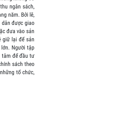
 thu ngân sách,
àng năm. Bởi lẽ,
g dân được giao
oặc đưa vào sản
 giữ lại để sản
 lớn. Người tập
n tâm để đầu tư
chính sách theo
 những tổ chức,