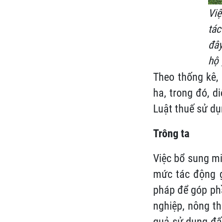
Vi
tác
đây
hộ 
Theo thống kê,
ha, trong đó, d
Luật thuế sử dụ
Trông ta
Việc bổ sung mi
mức tác động g
pháp để góp phầ
nghiệp, nông t
quả sử dụng đất