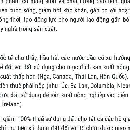
n phẩm có năng suất và chất lượng cao hơn, qua
iện cuộc sống, giảm bớt khó khăn, gắn bó với hoạ
ng thời, tạo động lực cho người lao động gắn bó 
y nghề trong sản xuất.
ốc tế cho thấy, hầu hết các nước đều có xu hướn
ế đối với đất sử dụng cho mục đích sản xuất nông
suất thấp hơn (Nga, Canada, Thái Lan, Hàn Quốc)
tiền thuế phải nộp (như: Úc, Ba Lan, Columbia, Nic
ưa đất sử dụng để sản xuất nông nghiệp vào diện 
, Ireland).
 giảm 100% thuế sử dụng đất cho tất cả các hộ gi
chỉ thu tiền sử dụng đất đối với tổ chức được giao