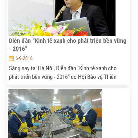
Diễn đàn “Kinh tế xanh cho phát triển bền vững
- 2016”
6-9-2016
Sáng nay tại Hà Nội, Diễn đàn “Kinh tế xanh cho
phát triển bền vững - 2016” do Hội Bảo vệ Thiên
nhiên và Môi trường Việt Nam phối hợp với Bộ Nông
nghiệp và Phát triển Nông thôn, Tạp chí Sức khỏe và
Môi trường đã được tổ chức với chủ đề “Vai trò của
Doanh nghiệp trong phát triển kinh tế gắn với trách
nhiệm xây dựng và bảo vệ môi trường”.