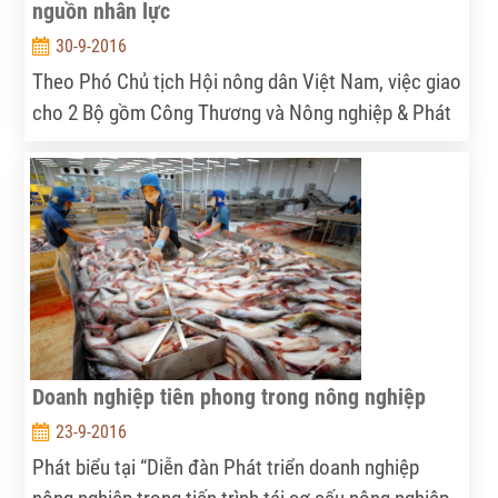
nguồn nhân lực
30-9-2016
Theo Phó Chủ tịch Hội nông dân Việt Nam, việc giao
cho 2 Bộ gồm Công Thương và Nông nghiệp & Phát
triển nông thôn cùng quản lý về phân bón đã gây ra
lãng phí nguồn nhân lực, chồng chéo trong quản lý,
gây phiền hà cho địa phương, doanh nghiệp sản
xuất.
Doanh nghiệp tiên phong trong nông nghiệp
23-9-2016
Phát biểu tại “Diễn đàn Phát triển doanh nghiệp