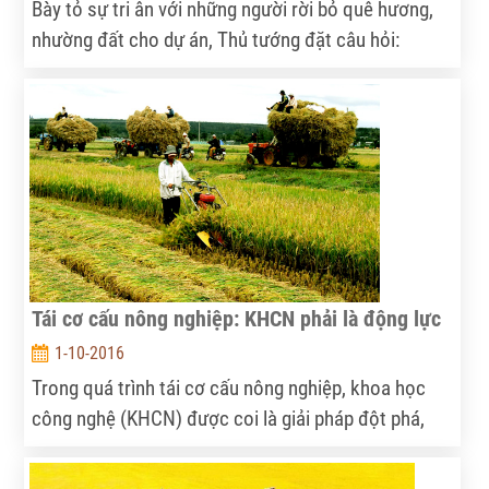
Bày tỏ sự tri ân với những người rời bỏ quê hương,
nhường đất cho dự án, Thủ tướng đặt câu hỏi:
“Trong báo cáo của các đồng chí có một ý là thu
nhập sau tái định cư năm 2015 tăng gần 4 lần so với
năm 2005 tại nơi ở cũ thì thực tế có như vậy không
hay chỉ một bộ phận thôi?”
Tái cơ cấu nông nghiệp: KHCN phải là động lực
1-10-2016
Trong quá trình tái cơ cấu nông nghiệp, khoa học
công nghệ (KHCN) được coi là giải pháp đột phá,
tạo ra sự chuyển biến mạnh mẽ về năng suất, chất
lượng các loại cây trồng - vật nuôi. Nhưng rất tiếc,