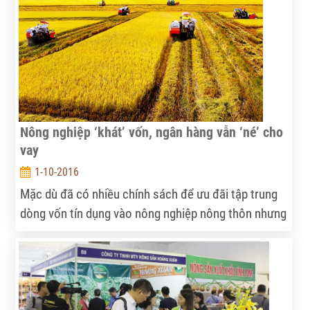
việc đầu tư áp dụng KHCN trong nông nghiệp hiện
còn nhiều hạn chế.
Nông nghiệp ‘khát’ vốn, ngân hàng vẫn ‘né’ cho
vay
1-10-2016
Mặc dù đã có nhiều chính sách để ưu đãi tập trung
dòng vốn tín dụng vào nông nghiệp nông thôn nhưng
tỷ trọng vốn tín dụng nông nghiệp vẫn rất èo uột.