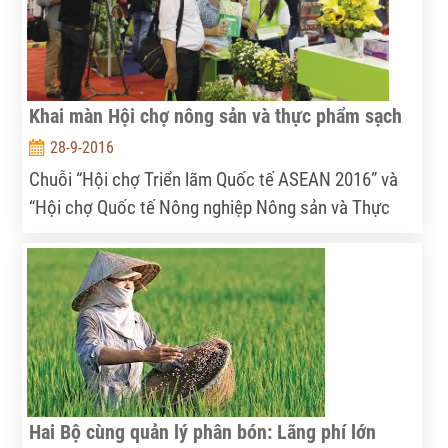
Khai màn Hội chợ nông sản và thực phẩm sạch
28-9-2016
Chuỗi “Hội chợ Triển lãm Quốc tế ASEAN 2016” và
“Hội chợ Quốc tế Nông nghiệp Nông sản và Thực
phẩm Việt Nam 2016” vừa khai mạc và diễn ra từ
ngày 28/09 đến 02/10 tại Nhà thi đấu TDTT Phú Thọ
(số 1 - Lữ Gia, phường 15, quận 11, TP.HCM).
Hai Bộ cùng quản lý phân bón: Lãng phí lớn