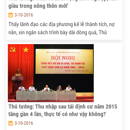
giàu trong nông thôn mới'
3-10-2016
Thấy lãnh đạo các địa phương kể lễ thành tích, nợ
nần, xin ngân sách trình bày dài dòng quá, Thủ
tướng Nguyễn Xuân Phúc lên tiếng: “Các đồng chí
nói gọn thôi. Bản chất của NTM là nâng cao đời
sống vật chất tinh thần cho người dân chứ không
phải các công trình xây dựng, không phải là nợ nần
xây dựng cơ bản đâu?”.
Thủ tướng: Thu nhập sau tái định cư năm 2015
tăng gần 4 lần, thực tế có như vậy không?
3-10-2016