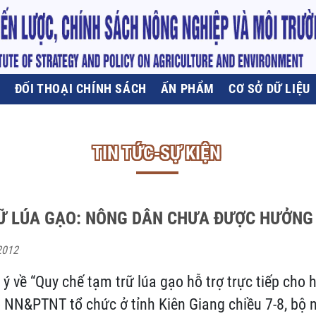
U
ĐỐI THOẠI CHÍNH SÁCH
ẤN PHẨM
CƠ SỞ DỮ LIỆU
TIN TỨC-SỰ KIỆN
Ữ LÚA GẠO: NÔNG DÂN CHƯA ĐƯỢC HƯỞNG 
2012
p ý về “Quy chế tạm trữ lúa gạo hỗ trợ trực tiếp cho
ộ NN&PTNT tổ chức ở tỉnh Kiên Giang chiều 7-8, bộ n