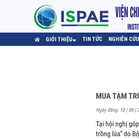
TIN TỨC
NGHIÊN CỨ
GIỚI THIỆU
MUA TẠM TR
Ngày đăng: 10 | 08 | 
Tại hội nghị gó
trồng lúa” do B