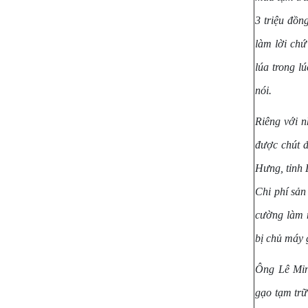
3 triệu đồn
làm lời chứ
lúa trong l
nói.
Riêng với n
được chút 
Hưng, tỉnh 
Chi phí sản
cường làm 
bị chủ máy 
Ông Lê Min
gạo tạm trữ