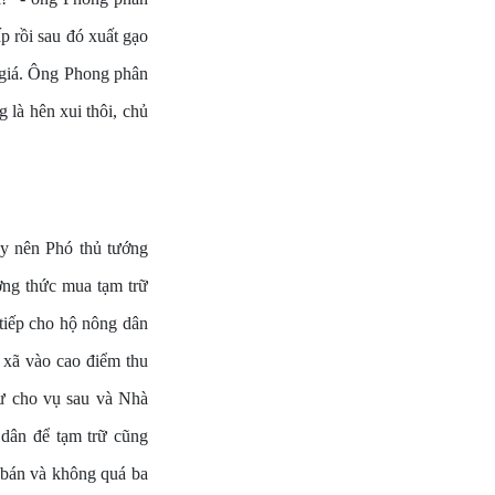
p rồi sau đó xuất gạo
h giá. Ông Phong phân
 là hên xui thôi, chủ
ay nên Phó thủ tướng
ng thức mua tạm trữ
tiếp cho hộ nông dân
c xã vào cao điểm thu
tư cho vụ sau và Nhà
 dân để tạm trữ cũng
c bán và không quá ba