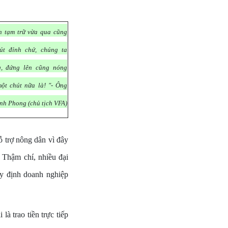
h tạm trữ vừa qua cũng
út đỉnh chứ, chúng ta
g, đứng lên cũng nóng
ột chút nữa là! "- Ông
nh Phong (chủ tịch VFA)
trợ nông dân vì đây
 Thậm chí, nhiều đại
uy định doanh nghiệp
à trao tiền trực tiếp