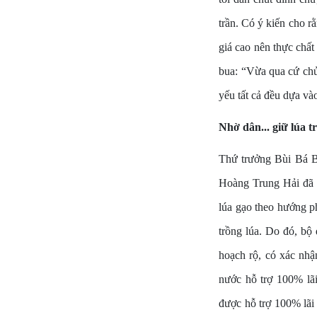
trần. Có ý kiến cho r
giá cao nên thực chấ
bua: “Vừa qua cứ chửi
yếu tất cả đều dựa vào
Nhờ dân... giữ lúa t
Thứ trưởng Bùi Bá Bổ
Hoàng Trung Hải đã
lúa gạo theo hướng p
trồng lúa. Do đó, bộ 
hoạch rộ, có xác nhậ
nước hỗ trợ 100% lãi
được hỗ trợ 100% lãi 