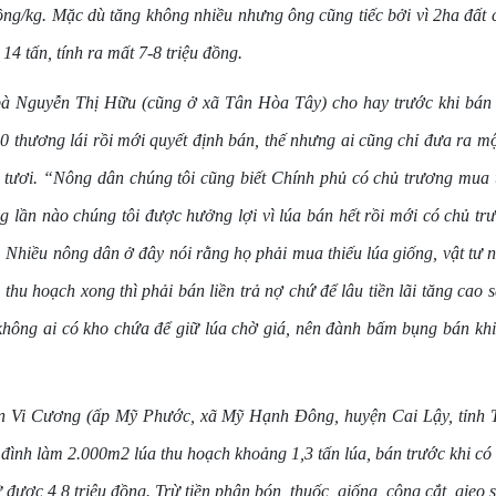
ồng/kg. Mặc dù tăng không nhiều nhưng ông cũng tiếc bởi vì 2ha đất 
14 tấn, tính ra mất 7-8 triệu đồng.
bà Nguyễn Thị Hữu (cũng ở xã Tân Hòa Tây) cho hay trước khi bán 
10 thương lái rồi mới quyết định bán, thế nhưng ai cũng chỉ đưa ra mộ
 tươi. “Nông dân chúng tôi cũng biết Chính phủ có chủ trương mua 
 lần nào chúng tôi được hưởng lợi vì lúa bán hết rồi mới có chủ tr
 Nhiều nông dân ở đây nói rằng họ phải mua thiếu lúa giống, vật tư 
 thu hoạch xong thì phải bán liền trả nợ chứ để lâu tiền lãi tăng cao 
 không ai có kho chứa để giữ lúa chờ giá, nên đành bấm bụng bán khi
 Vi Cương (ấp Mỹ Phước, xã Mỹ Hạnh Đông, huyện Cai Lậy, tỉnh T
a đình làm 2.000m2 lúa thu hoạch khoảng 1,3 tấn lúa, bán trước khi có
 được 4,8 triệu đồng. Trừ tiền phân bón, thuốc, giống, công cắt, gieo 