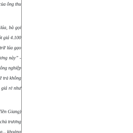
của ông thu
lúa, bà gọi
t giá 4.100
trữ lúa gạo
ương này” -
nông nghiệp
sẽ trả không
 giá rẻ như
iền Giang)
 chủ trương
sạ... khoảng