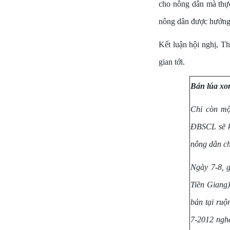
cho nông dân mà thực 
nông dân được hưởng 
Kết luận hội nghị, Th
gian tới.
Bán lúa xo
Chỉ còn mộ
ĐBSCL sẽ kế
nông dân ch
Ngày 7-8, 
Tiền Giang)
bán tại ruộ
7-2012 nghe