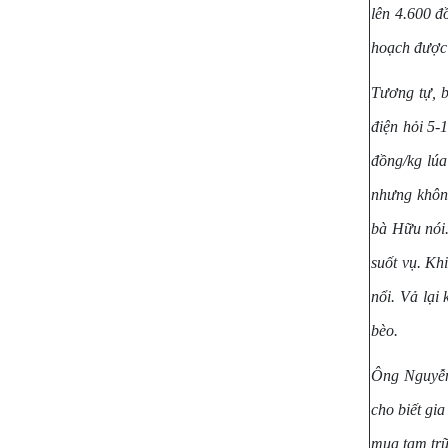
lên 4.600 đ
hoạch được 
Tương tự, 
điện hỏi 5-
đồng/kg lúa
nhưng không
bà Hữu nói.
suốt vụ. Khi
nổi. Vả lại
bèo.
Ông Nguyễn
cho biết gi
mua tạm trữ