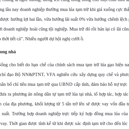
ằng lâu nay doanh nghiệp thường mua lúa tạm trữ khi giá xuống cực thấ
t được hưởng lợi hai lần, vừa hưởng lãi suất 0% vừa hưởng chênh lệc
 doanh nghiệp hoài cũng tội nghiệp. Mua trữ đó rồi bán lại có lãi cũng
 thời tiết cả”. Nhiều người dự hội nghị cười ồ.
rong nhà
ng cho biết do hạn chế của chính sách mua tạm trữ lúa gạo hiện n
 chỉ đạo Bộ NN&PTNT, VFA nghiên cứu xây dựng quy chế và phươ
hân bổ chỉ tiêu mua tạm trữ qua UBND cấp tỉnh, đảm bảo hỗ trợ trực 
đưa ra phương án nông dân tự tạm trữ lúa tại nhà, tổ hợp tác, hợp tá
n của địa phương, khối lượng từ 5 tấn trở lên sẽ được vay vốn đầu 
 suất. Trường hợp doanh nghiệp trực tiếp ký hợp đồng mua lúa của
vay. Thời gian được tính kể từ khi được xác định tạm trữ cho đến lú