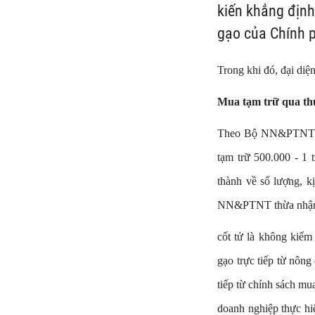
kiến khẳng định
gạo của Chính 
Trong khi đó, đại di
Mua tạm trữ qua th
Theo Bộ NN&PTNT, th
tạm trữ 500.000 - 1
thành về số lượng, kị
NN&PTNT thừa nhận p
cốt tử là không kiểm
gạo trực tiếp từ nôn
tiếp từ chính sách mu
doanh nghiệp thực hiệ