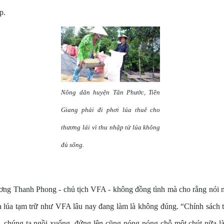
p.
Nông dân huyện Tân Phước, Tiền
Giang phải đi phơi lúa thuê cho
thương lái vì thu nhập từ lúa không
đủ sống.
ương Thanh Phong - chủ tịch VFA - không đồng tình mà cho rằng nói
a lúa tạm trữ như VFA lâu nay đang làm là không đúng. “Chính sách 
ứ, chúng ta ngồi xuống, đứng lên cũng nóng nóng chỗ một chút nữa l