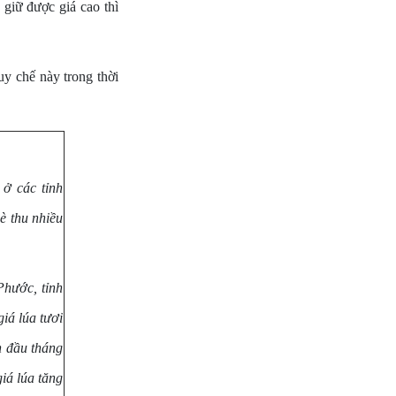
 giữ được giá cao thì
uy chế này trong thời
ở các tỉnh
è thu nhiều
Phước, tỉnh
giá lúa tươi
n đầu tháng
iá lúa tăng