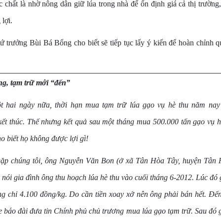
chất là nhờ nông dân giữ lúa trong nhà để ổn định giá cả thị trường,
lợi.
ứ trưởng Bùi Bá Bổng cho biết sẽ tiếp tục lấy ý kiến để hoàn chỉnh q
ng, tạm trữ mới “đến”
t hai ngày nữa, thời hạn mua tạm trữ lúa gạo vụ hè thu năm nay 
t thúc. Thế nhưng kết quả sau một tháng mua 500.000 tấn gạo vụ h
o biết họ không được lợi gì!
gặp chúng tôi, ông Nguyễn Văn Bon (ở xã Tân Hòa Tây, huyện Tân 
 nói gia đình ông thu hoạch lúa hè thu vào cuối tháng 6-2012. Lúc đó 
ng chỉ 4.100 đồng/kg. Do cần tiền xoay xở nên ông phải bán hết. Đế
 báo đài đưa tin Chính phủ chủ trương mua lúa gạo tạm trữ. Sau đó g