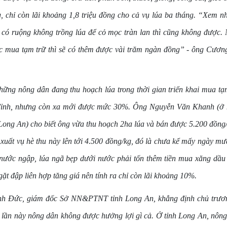
g, chỉ còn lãi khoảng 1,8 triệu đồng cho cả vụ lúa ba tháng. “Xem n
 có ruộng không trồng lúa để cỏ mọc tràn lan thì cũng không được. 
úc mua tạm trữ thì sẽ có thêm được vài trăm ngàn đồng” - ông Cươn
hững nông dân đang thu hoạch lúa trong thời gian triển khai mua tạm
đỉnh, nhưng còn xa mới được mức 30%. Ông Nguyễn Văn Khanh (ở 
Long An) cho biết ông vừa thu hoạch 2ha lúa và bán được 5.200 đồng/
 xuất vụ hè thu này lên tới 4.500 đồng/kg, đó là chưa kể mấy ngày mưa
nước ngập, lúa ngã bẹp dưới nước phải tốn thêm tiền mua xăng dầu
gặt đập liên hợp tăng giá nên tính ra chỉ còn lãi khoảng 10%.
h Đức, giám đốc Sở NN&PTNT tỉnh Long An, khẳng định chủ trươ
 lần này nông dân không được hưởng lợi gì cả. Ở tỉnh Long An, nôn