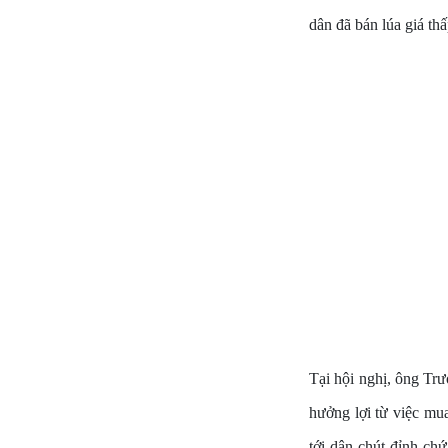
dân đã bán lúa giá thấ
Tại hội nghị, ông Tr
hưởng lợi từ việc mu
tới dân chút đỉnh ch