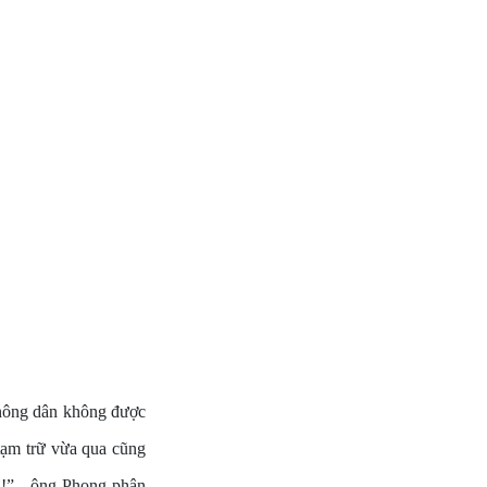
 nông dân không được
tạm trữ vừa qua cũng
à!” - ông Phong phân