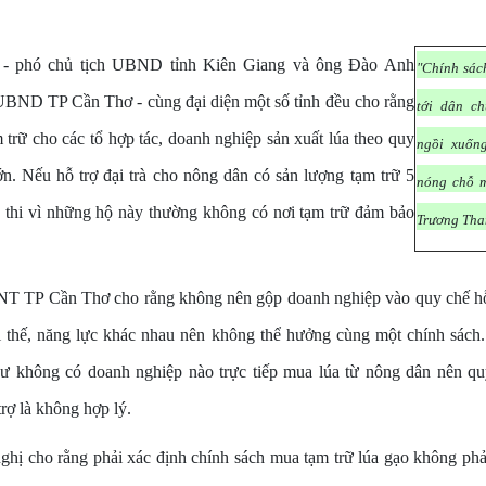
- phó chủ tịch UBND tỉnh Kiên Giang và ông Đào Anh
"Chính sác
UBND TP Cần Thơ - cùng đại diện một số tỉnh đều cho rằng
tới dân ch
m trữ cho các tổ hợp tác, doanh nghiệp sản xuất lúa theo quy
ngồi xuốn
. Nếu hỗ trợ đại trà cho nông dân có sản lượng tạm trữ 5
nóng chỗ m
hả thi vì những hộ này thường không có nơi tạm trữ đảm bảo
Trương Tha
 TP Cần Thơ cho rằng không nên gộp doanh nghiệp vào quy chế hỗ 
vị thế, năng lực khác nhau nên không thể hưởng cùng một chính sách.
hư không có doanh nghiệp nào trực tiếp mua lúa từ nông dân nên q
rợ là không hợp lý.
nghị cho rằng phải xác định chính sách mua tạm trữ lúa gạo không phải l