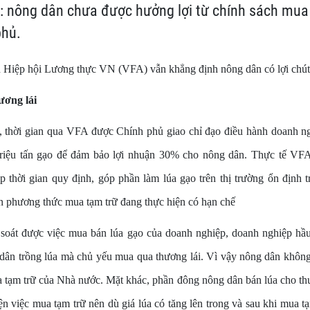
: nông dân chưa được hưởng lợi từ chính sách mua
phủ.
ện Hiệp hội Lương thực VN (VFA) vẫn khẳng định nông dân có lợi chút
ương lái
ời gian qua VFA được Chính phủ giao chỉ đạo điều hành doanh ng
 triệu tấn gạo để đảm bảo lợi nhuận 30% cho nông dân. Thực tế VF
p thời gian quy định, góp phần làm lúa gạo trên thị trường ổn định t
hương thức mua tạm trữ đang thực hiện có hạn chế
 soát được việc mua bán lúa gạo của doanh nghiệp, doanh nghiệp h
g dân trồng lúa mà chủ yếu mua qua thương lái. Vì vậy nông dân khôn
a tạm trữ của Nhà nước. Mặt khác, phần đông nông dân bán lúa cho thư
n việc mua tạm trữ nên dù giá lúa có tăng lên trong và sau khi mua tạ