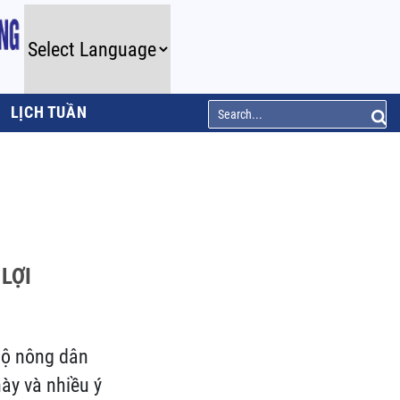
LỊCH TUẦN
LỢI
 hộ nông dân
ày và nhiều ý