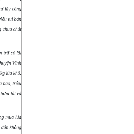
hư lấy công
Nếu tui bán
g chua chát
 trữ có lãi
huyện Vĩnh
kg lúa khô.
 bão, triều
 bơm tát và
ng mua lúa
g dân không