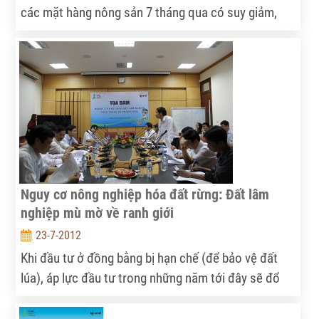
các mặt hàng nông sản 7 tháng qua có suy giảm,
song nhiều khả năng sẽ hồi phục và khởi sắc trong
những tháng tới đây, nhất là đối với mặt hàng gạo.
Nguy cơ nông nghiệp hóa đất rừng: Đất lâm
nghiệp mù mờ về ranh giới
23-7-2012
Khi đầu tư ở đồng bằng bị hạn chế (để bảo vệ đất
lúa), áp lực đầu tư trong những năm tới đây sẽ đổ
dồn lên miền núi và đất lâm nghiệp. Trong khi sử
dụng đất lâm nghiệp hiện rất kém hiệu quả, bởi vậy