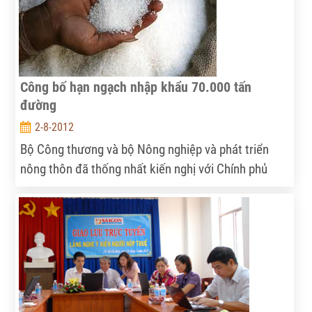
khó đạt lợi nhuận ở mức tối thiểu 30%.
Công bố hạn ngạch nhập khẩu 70.000 tấn
đường
2-8-2012
Bộ Công thương và bộ Nông nghiệp và phát triển
nông thôn đã thống nhất kiến nghị với Chính phủ
việc bộ Công thương sẽ công bố và phân giao ngay
hạn ngạch nhập khẩu 70.000 tấn đường được hai bộ
tính toán, căn cứ vào thực tế của vụ mía đường năm
2011 – 2012 đã kết thúc từ tháng 6.2012 với sản
lượng đạt 1,3 triệu tấn đường, thấp hơn 100.000 tấn
so với dự báo, cao hơn niên vụ trước 150.000 tấn.