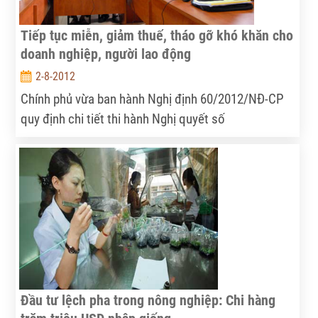
Tiếp tục miễn, giảm thuế, tháo gỡ khó khăn cho
doanh nghiệp, người lao động
2-8-2012
Chính phủ vừa ban hành Nghị định 60/2012/NĐ-CP
quy định chi tiết thi hành Nghị quyết số
29/2012/QH13 về ban hành một số chính sách thuế
nhằm tháo gỡ khó khăn cho tổ chức và cá nhân. Nội
dung chính của Nghị định này là giảm 30% số thuế
thu nhập doanh nghiệp năm 2012 đối với một số
doanh nghiệp; miễn thuế khoán và thuế thu nhập
doanh nghiệp năm 2012 đối với hộ, cá nhân, tổ
chức; miễn thuế thu nhập cá nhân.
Đầu tư lệch pha trong nông nghiệp: Chi hàng