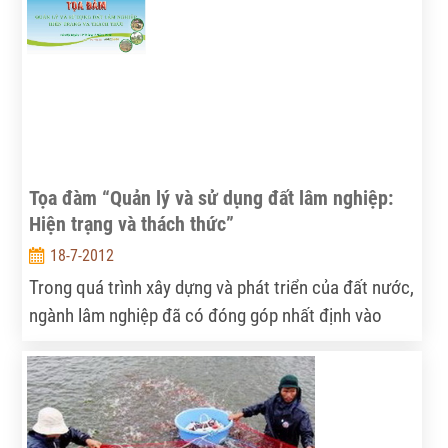
quản lý đất lâm nghiệp; những hiện trạng, xu hướng
và thách thức như một bài toán đang là vấn đề được
đặt ra cho các nhà quản lý, nhà nghiên cứu chính
sách tìm lời giải.
Tọa đàm “Quản lý và sử dụng đất lâm nghiệp:
Hiện trạng và thách thức”
18-7-2012
Trong quá trình xây dựng và phát triển của đất nước,
ngành lâm nghiệp đã có đóng góp nhất định vào
việc phát triển kinh tế - xã hội, giải quyết việc làm,
cải thiện đời sống cho đồng bào các dân tộc, góp
phần ổn định chính trị, đảm bảo trật tự an toàn xã
hội. Trong đó, rừng và đất lâm nghiệp đóng vai trò