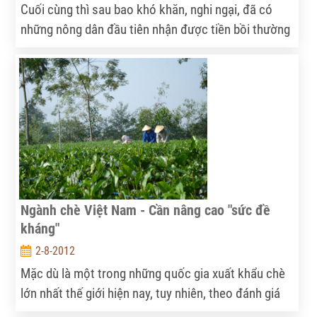
Cuối cùng thì sau bao khó khăn, nghi ngại, đã có
những nông dân đầu tiên nhận được tiền bồi thường
từ những hợp đồng bảo hiểm nông nghiệp. Con số
ấy dù chiếm tỷ lệ vô cùng nhỏ bé nhưng cũng là dấu
hiệu đáng mừng cho một chính sách mới được triển
khai.
Ngành chè Việt Nam - Cần nâng cao "sức đề
kháng"
2-8-2012
Mặc dù là một trong những quốc gia xuất khẩu chè
lớn nhất thế giới hiện nay, tuy nhiên, theo đánh giá
của nhiều chuyên gia, ngành chè Việt Nam vẫn còn