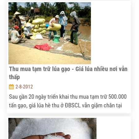
phải nỗ lực rất nhiều để có thể khẳng định được
thương hiệu cũng như nâng cao tính cạnh tranh trên
thương trường quốc tế.
Thu mua tạm trữ lúa gạo - Giá lúa nhiều nơi vẫn
thấp
2-8-2012
Sau gần 20 ngày triển khai thu mua tạm trữ 500.000
tấn gạo, giá lúa hè thu ở ĐBSCL vẫn giậm chân tại
chỗ. Đến ngày 31-7, giá lúa ở nhiều khu vực vẫn
“chênh” do nhiều kênh thông tin khác nhau. Nhưng
thực tế, giá lúa ở nhiều nơi vẫn rất thấp, nông dân