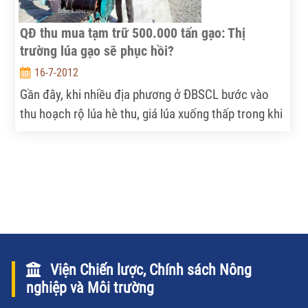
QĐ thu mua tạm trữ 500.000 tấn gạo: Thị
trường lúa gạo sẽ phục hồi?
16-7-2012
Gần đây, khi nhiều địa phương ở ĐBSCL bước vào
thu hoạch rộ lúa hè thu, giá lúa xuống thấp trong khi
chi phí sản xuất đều tăng, năng suất lúa lại giảm
khiến nông dân khó kiếm lời.
Viện Chiến lược, Chính sách Nông
nghiệp và Môi trường