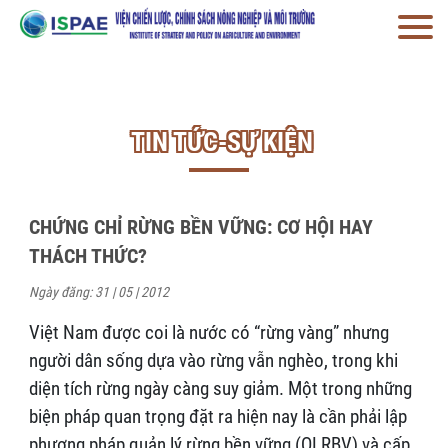
TIN TỨC-SỰ KIỆN
CHỨNG CHỈ RỪNG BỀN VỮNG: CƠ HỘI HAY
THÁCH THỨC?
Ngày đăng: 31 | 05 | 2012
Việt Nam được coi là nước có “rừng vàng” nhưng
người dân sống dựa vào rừng vẫn nghèo, trong khi
diện tích rừng ngày càng suy giảm. Một trong những
biện pháp quan trọng đặt ra hiện nay là cần phải lập
phương pháp quản lý rừng bền vững (QLRBV) và cấp