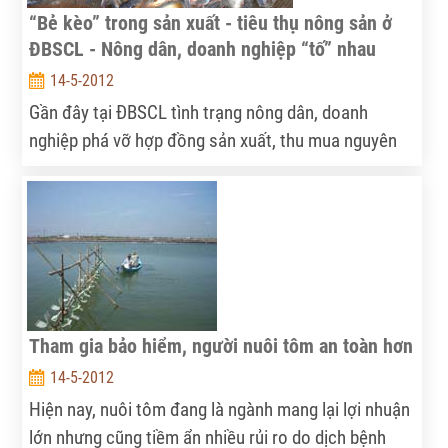
“Bẻ kèo” trong sản xuất - tiêu thụ nông sản ở
ĐBSCL - Nông dân, doanh nghiệp “tố” nhau
14-5-2012
Gần đây tại ĐBSCL tình trạng nông dân, doanh
nghiệp phá vỡ hợp đồng sản xuất, thu mua nguyên
liệu; tranh chấp, kiện tụng diễn ra phổ biến. Hai chủ
thể chính trong mối liên kết chưa thật sự có thiện
chí ngồi “chung xuồng” mà ai cũng luôn giành phần
lợi tối đa về mình, tố nhau quyết liệt. Cuối cùng,
nông dân vẫn luôn gánh chịu thiệt thòi!
Tham gia bảo hiểm, người nuôi tôm an toàn hơn
14-5-2012
Hiện nay, nuôi tôm đang là ngành mang lại lợi nhuận
lớn nhưng cũng tiềm ẩn nhiều rủi ro do dịch bệnh