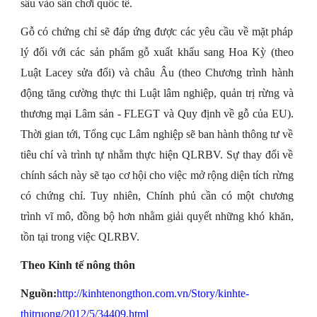
sâu vào sân chơi quốc tế.
Gỗ có chứng chỉ sẽ đáp ứng được các yêu cầu về mặt pháp
lý đối với các sản phẩm gỗ xuất khẩu sang Hoa Kỳ (theo
Luật Lacey sửa đổi) và châu Âu (theo Chương trình hành
động tăng cường thực thi Luật lâm nghiệp, quản trị rừng và
thương mại Lâm sản - FLEGT và Quy định về gỗ của EU).
Thời gian tới, Tổng cục Lâm nghiệp sẽ ban hành thông tư về
tiêu chí và trình tự nhằm thực hiện QLRBV. Sự thay đổi về
chính sách này sẽ tạo cơ hội cho việc mở rộng diện tích rừng
có chứng chỉ. Tuy nhiên, Chính phủ cần có một chương
trình vĩ mô, đồng bộ hơn nhằm giải quyết những khó khăn,
tồn tại trong việc QLRBV.
Theo Kinh tế nông thôn
Nguồn:
http://kinhtenongthon.com.vn/Story/kinhte-
thitruong/2012/5/34409.html