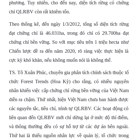
phương. Tuy nhiên, cho đến nay, diện tích rừng có chứng
chỉ QLRBV còn rất khiêm tốn.
Theo thống kê, đến ngày 1/3/2012, tổng số diện tích rừng
đạt chứng chỉ là 46.031ha, trong đó chỉ có 29.700ha đạt
chứng chỉ bền vững. So với mục tiêu trên 1 triệu hecta như
Chiến lược đề ra đến năm 2020, rõ ràng việc thực hiện là
cực kỳ khó khăn, nếu không muốn nói là không thể.
TS. Tô Xuân Phúc, chuyên gia phân tích chính sách thuộc tổ
chức Forest Trends (Hoa Kỳ) cho rằng, có nhiều nguyên
nhân khiến việc cấp chứng chỉ rừng bền vững của Việt Nam
diễn ra chậm. Thứ nhất, hiện Việt Nam chưa ban hành được
các nguyên tắc, tiêu chí, trình tự QLRBV. Các hoạt động có
liên quan đến QLRBV mới chỉ dừng lại ở mức độ thí điểm,
và thông thường đều có sự hỗ trợ từ các dự án bên ngoài.
Thứ hai là thiếu nguồn nhân lực về quản lý, tổ chức trong