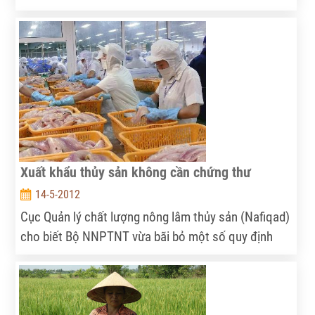
diễn biến phức tạp. Chính vì thế, việc tham gia bảo
hiểm nông nghiệp sẽ là trợ lực mới để người nuôi
yên tâm đầu tư sản xuất.
Xuất khẩu thủy sản không cần chứng thư
14-5-2012
Cục Quản lý chất lượng nông lâm thủy sản (Nafiqad)
cho biết Bộ NNPTNT vừa bãi bỏ một số quy định
trong công tác quản lý chất lượng thủy sản xuất
khẩu.