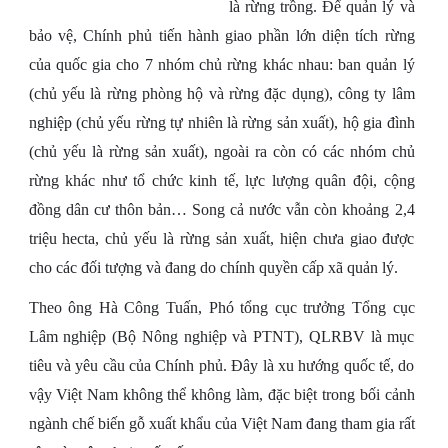
là rừng trồng. Để quản lý và
bảo vệ, Chính phủ tiến hành giao phần lớn diện tích rừng
của quốc gia cho 7 nhóm chủ rừng khác nhau: ban quản lý
(chủ yếu là rừng phòng hộ và rừng đặc dụng), công ty lâm
nghiệp (chủ yếu rừng tự nhiên là rừng sản xuất), hộ gia đình
(chủ yếu là rừng sản xuất), ngoài ra còn có các nhóm chủ
rừng khác như tổ chức kinh tế, lực lượng quân đội, cộng
đồng dân cư thôn bản… Song cả nước vẫn còn khoảng 2,4
triệu hecta, chủ yếu là rừng sản xuất, hiện chưa giao được
cho các đối tượng và đang do chính quyền cấp xã quản lý.
Theo ông Hà Công Tuấn, Phó tổng cục trưởng Tổng cục
Lâm nghiệp (Bộ Nông nghiệp và PTNT), QLRBV là mục
tiêu và yêu cầu của Chính phủ. Đây là xu hướng quốc tế, do
vậy Việt Nam không thể không làm, đặc biệt trong bối cảnh
ngành chế biến gỗ xuất khẩu của Việt Nam đang tham gia rất