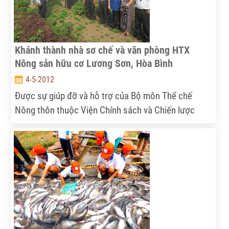
Khánh thành nhà sơ chế và văn phòng HTX
Nông sản hữu cơ Lương Sơn, Hòa Bình
4-5-2012
Được sự giúp đỡ và hỗ trợ của Bộ môn Thể chế
Nông thôn thuộc Viện Chính sách và Chiến lược
PTNNNT và các Sở Ban ngành tỉnh Hòa Bình, UBND
huyện Lương Sơn, Hội nông dân huyện Lương Sơn,
tổ chức ADDA và các Phòng ban thuộc huyện Lương
Sơn, ngày 4-5- 2012, HTX nông sản hữu cơ Lương
Sơn đã hoàn thành công trình Trụ sở giao dịch, văn
phòng và nhà sơ chế, hệ thống lưới che phủ rau hữu
cơ.