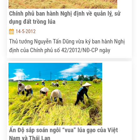
Chính phủ ban hành Nghị định về quản lý, sử
dụng đất trồng lúa
14-5-2012
Thủ tướng Nguyễn Tấn Dũng vừa ký ban hành Nghị
định của Chính phủ số 42/2012/NĐ-CP ngày
11/5/2012 về quản lý, sử dụng đất trồng lúa. Theo
đó, ngoài được hỗ trợ sản xuất lúa hàng năm, người
sản xuất lúa còn được hỗ trợ sản xuất lúa bị thiệt
hại do thiên tai, dịch bệnh.
Ấn Độ sắp soán ngôi “vua” lúa gạo của Việt
Nam và Thái Lan