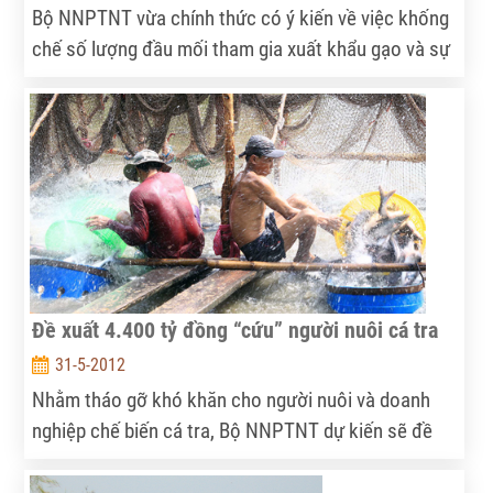
Bộ NNPTNT vừa chính thức có ý kiến về việc khống
chế số lượng đầu mối tham gia xuất khẩu gạo và sự
tham gia lĩnh vực kinh doanh xuất khẩu gạo của các
doanh nghiệp FDI.
Đề xuất 4.400 tỷ đồng “cứu” người nuôi cá tra
31-5-2012
Nhằm tháo gỡ khó khăn cho người nuôi và doanh
nghiệp chế biến cá tra, Bộ NNPTNT dự kiến sẽ đề
xuất Thủ tướng Chính phủ 2 gói hỗ trợ cho sản xuất
và tiêu thụ cá tra với kinh phí 4.400 tỷ đồng.