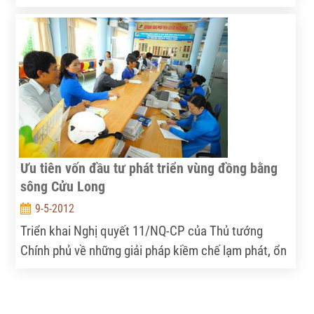
biểu tại Hội thảo “Phát triển chuỗi giá trị rau hữu cơ
ở Việt Nam”.
Ưu tiên vốn đầu tư phát triển vùng đồng bằng
sông Cửu Long
9-5-2012
Triển khai Nghị quyết 11/NQ-CP của Thủ tướng
Chính phủ về những giải pháp kiềm chế lạm phát, ổn
định kinh tế vĩ mô, bảo đảm an sinh xã hội, thời gian
qua, ngành ngân hàng đã tập trung nguồn vốn, ưu
tiên cho vay chương trình phát triển sản xuất kinh