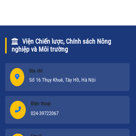
doanh khu vực nông nghiệp, nông thôn, nhất là trên
địa bàn vùng đồng bằng sông Cửu Long (ÐBSCL).
Viện Chiến lược, Chính sách Nông
nghiệp và Môi trường
Địa chỉ
Số 16 Thụy Khuê, Tây Hồ, Hà Nội
Điện thoại
024-39722067