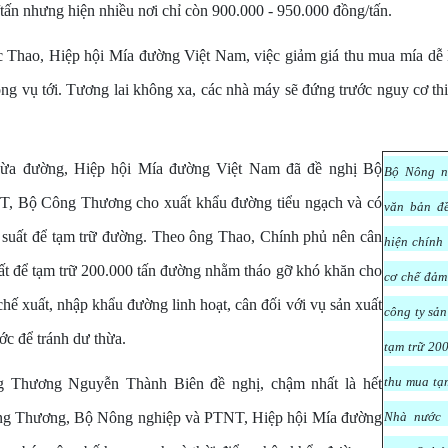
g/tấn nhưng hiện nhiều nơi chỉ còn 900.000 - 950.000 đồng/tấn.
Thao, Hiệp hội Mía đường Việt Nam, việc giảm giá thu mua mía dễ 
rong vụ tới. Tương lai không xa, các nhà máy sẽ đứng trước nguy cơ thi
.
hừa đường, Hiệp hội Mía đường Việt Nam đã đề nghị Bộ
Bộ Nông n
, Bộ Công Thương cho xuất khẩu đường tiểu ngạch và có
văn bản đ
ãi suất để tạm trữ đường. Theo ông Thao, Chính phủ nên cân
hiện chính
uất để tạm trữ 200.000 tấn đường nhằm tháo gỡ khó khăn cho
cơ chế đảm
hế xuất, nhập khẩu đường linh hoạt, cân đối với vụ sản xuất
công ty sả
ớc để tránh dư thừa.
tạm trữ 200
thu mua tạm
 Thương Nguyễn Thành Biên đề nghị, chậm nhất là hết
ng Thương, Bộ Nông nghiệp và PTNT, Hiệp hội Mía đường
Nhà nước 