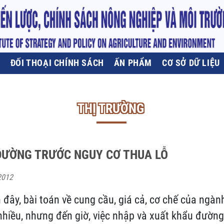
U
ĐỐI THOẠI CHÍNH SÁCH
ẤN PHẨM
CƠ SỞ DỮ LIỆU
THỊ TRƯỜNG
ĐƯỜNG TRƯỚC NGUY CƠ THUA LỖ
2012
ây, bài toán về cung cầu, giá cả, cơ chế của ngà
hiều, nhưng đến giờ, việc nhập và xuất khẩu đường