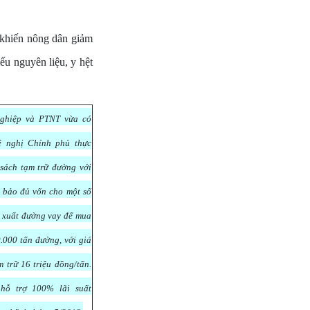
khiến nông dân giảm
ếu nguyên liệu, y hệt
ghiệp và PTNT vừa có
ề nghị Chính phủ thực
 sách tạm trữ đường với
 bảo đủ vốn cho một số
n xuất đường vay để mua
.000 tấn đường, với giá
 trữ 16 triệu đồng/tấn.
hỗ trợ 100% lãi suất