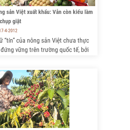
g sản Việt xuất khẩu: Vẫn còn kiểu làm
chụp giật
17-4-2012
ữ “tín” của nông sản Việt chưa thực
 đứng vững trên trường quốc tế, bởi
úng ta đã nhận được cảnh báo về
ều kiện vệ sinh an toàn thực phẩm.