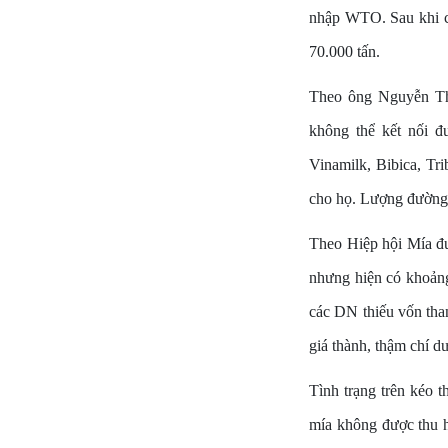
nhập WTO. Sau khi c
70.000 tấn.
Theo ông Nguyễn Th
không thể kết nối đ
Vinamilk, Bibica, Tr
cho họ. Lượng đường 
Theo Hiệp hội Mía đư
nhưng hiện có khoảng
các DN thiếu vốn tha
giá thành, thậm chí dư
Tình trạng trên kéo 
mía không được thu h