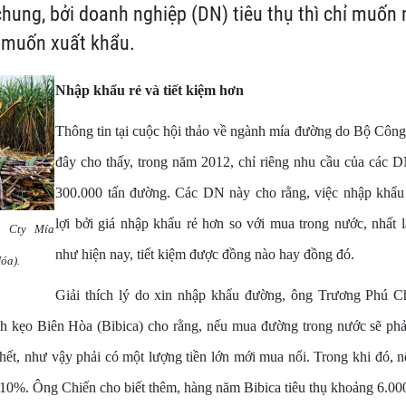
chung, bởi doanh nghiệp (DN) tiêu thụ thì chỉ muốn
ỉ muốn xuất khẩu.
Nhập khẩu rẻ và tiết kiệm hơn
Thông tin tại cuộc hội thảo về ngành mía đường do Bộ Côn
đây cho thấy, trong năm 2012, chỉ riêng nhu cầu của các D
300.000 tấn đường. Các DN này cho rằng, việc nhập khẩu
lợi bởi giá nhập khẩu rẻ hơn so với mua trong nước, nhất 
a Cty Mía
như hiện nay, tiết kiệm được đồng nào hay đồng đó.
óa).
Giải thích lý do xin nhập khẩu đường, ông Trương Phú C
 kẹo Biên Hòa (Bibica) cho rằng, nếu mua đường trong nước sẽ phải 
 hết, như vậy phải có một lượng tiền lớn mới mua nổi. Trong khi đó,
 10%. Ông Chiến cho biết thêm, hàng năm Bibica tiêu thụ khoảng 6.00