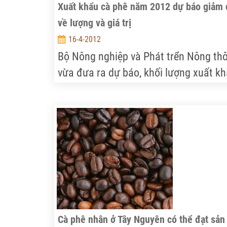
Xuất khẩu cà phê năm 2012 dự báo giảm 
về lượng và giá trị
16-4-2012
Bộ Nông nghiệp và Phát trển Nông th
vừa đưa ra dự báo, khối lượng xuất k
cà phê của năm 2012 có thể đạt mức
1,15 triệu tấn với trị giá khoảng 2,36 t
USD, giảm 7,2%về khối lượng và giảm
13,1% về giá trị xuất khẩu so với năm
2011 do hạn chế về nguồn cung trong
nước, trong khi giá cà phê thế giới có
chiều hướng đi xuống vào thời gian tới
Cà phê nhân ở Tây Nguyên có thể đạt sản