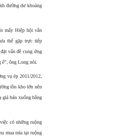
gành đường dư khoảng
ến mấy Hiệp hội vẫn
ưa thể gặp trực tiếp
ể đặt vấn đề cung ứng
 ế”, ông Long nói.
ợng vụ ép 2011/2012,
ường tồn kho lớn nên
hạ giá bán xuống bằng
 việc có những ruộng
hu mua mía tại ruộng