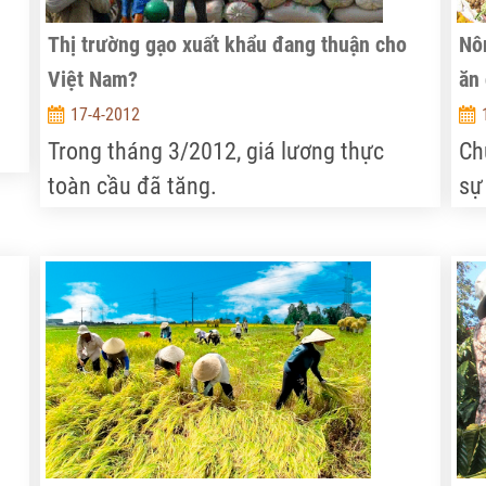
Thị trường gạo xuất khẩu đang thuận cho
Nôn
Việt Nam?
ăn 
17-4-2012
Trong tháng 3/2012, giá lương thực
Ch
ăng
toàn cầu đã tăng.
sự
ch
ang
đi