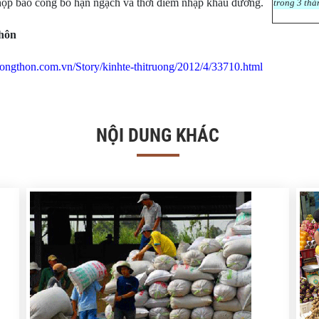
họp báo công bố hạn ngạch và thời điểm nhập khẩu đường.
trong 3 thá
thôn
enongthon.com.vn/Story/kinhte-thitruong/2012/4/33710.html
NỘI DUNG KHÁC