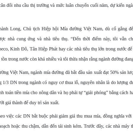
ân đối nhu cầu thị trường và mức luân chuyển cuối năm, dự kiến n
ành Long, Chủ tịch Hiệp hội Mía đường Việt Nam, dù cố gắng đ
ược nhà cung ứng và nhà tiêu thụ. “Đến thời điểm này, tôi vẫn ch
ibeco, Kinh Đô, Tân Hiệp Phát hay các nhà tiêu thụ lớn trong nước đ
tồn trong nước còn khá nhiều và tôi thừa nhận rằng ngành đường đang
ờng Việt Nam, ngành mía đường đã bắt đầu sản xuất đạt 50% sản lư
 1/3 DN trong ngành có nguy cơ thua lỗ, nguyên nhân là do lượng đ
nh toán tiền mía cho nông dân và họ phải tự “giải phóng” bằng cách 
ới giá thành để duy trì sản xuất.
theo việc các DN bắt buộc phải giảm giá thu mua mía, đồng nghĩa với
oạch hoặc thu chậm, dẫn đến tái sinh kém. Trước đây, các nhà máy t