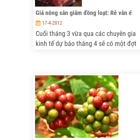
Giá nông sản giảm đồng loạt: Rẻ vẫn ế
17-4-2012
Cuối tháng 3 vừa qua các chuyên gia
kinh tế dự báo tháng 4 sẽ có một đợt
tăng giá mạnh do tác động của giá x
dầu và nhiều chi phí đầu vào... Tuy
nhiên, tình hình thị trường hiện nay đ
cho thấy diễn biến trái ngược.