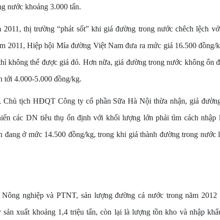
g nước khoảng 3.000 tấn.
011, thị trường “phát sốt” khi giá đường trong nước chêch lệch với
ăm 2011, Hiệp hội Mía đường Việt Nam đưa ra mức giá 16.500 đồng/
thì không thể được giá đó. Hơn nữa, giá đường trong nước không ổn đ
n tới 4.000-5.000 đồng/kg.
Chủ tịch HĐQT Công ty cổ phần Sữa Hà Nội thừa nhận, giá đường
hiến các DN tiêu thụ ổn định với khối lượng lớn phải tìm cách nhập
n đang ở mức 14.500 đồng/kg, trong khi giá thành đường trong nước l
Nông nghiệp và PTNT, sản lượng đường cả nước trong năm 2012 sẽ 
sản xuất khoảng 1,4 triệu tấn, còn lại là lượng tồn kho và nhập khẩ