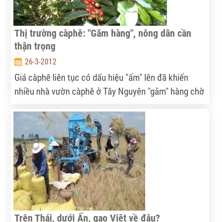
Thị trường càphê: "Găm hàng", nông dân cần
thận trọng
26-3-2012
Giá càphê liên tục có dấu hiệu "ấm" lên đã khiến
nhiều nhà vườn càphê ở Tây Nguyên "găm" hàng chờ
giá.
Trên Thái, dưới Ấn, gạo Việt về đâu?