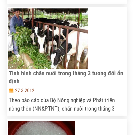
vấn đề thời gian trong bối cảnh các doanh nghiệp cà
phê trong nước yếu về tài chính và quản trị.
Tình hình chăn nuôi trong tháng 3 tương đối ổn
định
27-3-2012
Theo báo cáo của Bộ Nông nghiệp và Phát triển
nông thôn (NN&PTNT), chăn nuôi trong tháng 3
không có biến động lớn về số lượng cũng như về
sản lượng. Nhìn chung, giá nguyên liệu đầu vào giảm
nhẹ nên giá thức ăn chăn nuôi thành phẩm không có