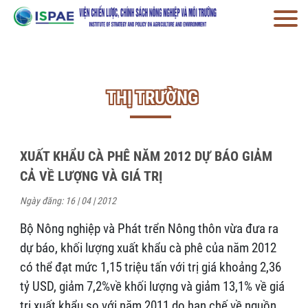
THỊ TRƯỜNG
XUẤT KHẨU CÀ PHÊ NĂM 2012 DỰ BÁO GIẢM
CẢ VỀ LƯỢNG VÀ GIÁ TRỊ
Ngày đăng: 16 | 04 | 2012
Bộ Nông nghiệp và Phát trển Nông thôn vừa đưa ra
dự báo, khối lượng xuất khẩu cà phê của năm 2012
có thể đạt mức 1,15 triệu tấn với trị giá khoảng 2,36
tỷ USD, giảm 7,2%về khối lượng và giảm 13,1% về giá
trị xuất khẩu so với năm 2011 do hạn chế về nguồn