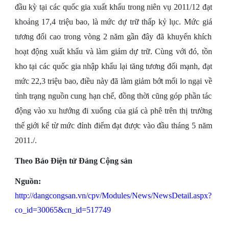
đầu kỳ tại các quốc gia xuất khẩu trong niên vụ 2011/12 đạt
khoảng 17,4 triệu bao, là mức dự trữ thấp kỷ lục. Mức giá
tương đối cao trong vòng 2 năm gần đây đã khuyến khích
hoạt động xuất khẩu và làm giảm dự trữ. Cùng với đó, tồn
kho tại các quốc gia nhập khẩu lại tăng tương đối mạnh, đạt
mức 22,3 triệu bao, điều này đã làm giảm bớt mối lo ngại về
tình trạng nguồn cung hạn chế, đồng thời cũng góp phần tác
động vào xu hướng đi xuống của giá cà phê trên thị trường
thế giới kể từ mức đỉnh điểm đạt được vào đầu tháng 5 năm
2011./.
Theo Báo Điện tử Đảng Cộng sản
Nguồn:
http://dangcongsan.vn/cpv/Modules/News/NewsDetail.aspx?
co_id=30065&cn_id=517749