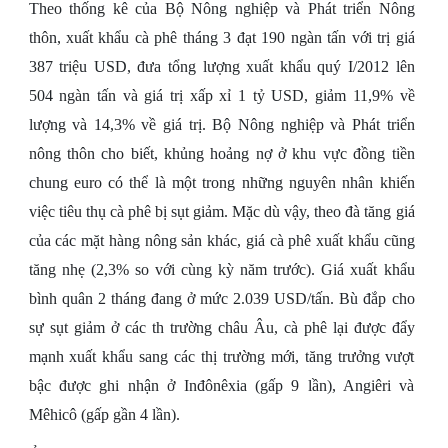
Theo thống kê của Bộ Nông nghiệp và Phát triển Nông
thôn, xuất khẩu cà phê tháng 3 đạt 190 ngàn tấn với trị giá
387 triệu USD, đưa tổng lượng xuất khẩu quý I/2012 lên
504 ngàn tấn và giá trị xấp xỉ 1 tỷ USD, giảm 11,9% về
lượng và 14,3% về giá trị. Bộ Nông nghiệp và Phát triển
nông thôn cho biết, khủng hoảng nợ ở khu vực đồng tiền
chung euro có thể là một trong những nguyên nhân khiến
việc tiêu thụ cà phê bị sụt giảm. Mặc dù vậy, theo đà tăng giá
của các mặt hàng nông sản khác, giá cà phê xuất khẩu cũng
tăng nhẹ (2,3% so với cùng kỳ năm trước). Giá xuất khẩu
bình quân 2 tháng đang ở mức 2.039 USD/tấn. Bù đắp cho
sự sụt giảm ở các th trường châu Âu, cà phê lại được đẩy
mạnh xuất khẩu sang các thị trường mới, tăng trưởng vượt
bậc được ghi nhận ở Inđônêxia (gấp 9 lần), Angiêri và
Mêhicô (gấp gần 4 lần).