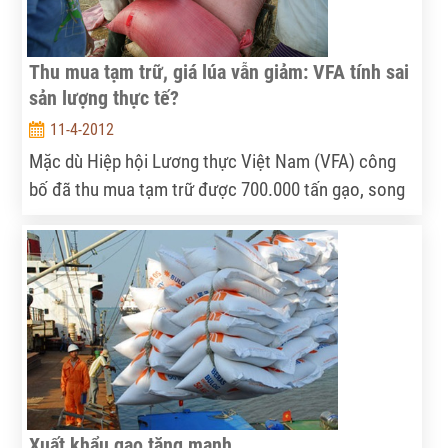
Thu mua tạm trữ, giá lúa vẫn giảm: VFA tính sai
sản lượng thực tế?
11-4-2012
Mặc dù Hiệp hội Lương thực Việt Nam (VFA) công
bố đã thu mua tạm trữ được 700.000 tấn gạo, song
thực tế, đến thời điểm này, giá lúa gạo tại ĐBSCL
vẫn giảm, nhiều nơi nông dân vẫn không thể bán
được lúa.
Xuất khẩu gạo tăng mạnh